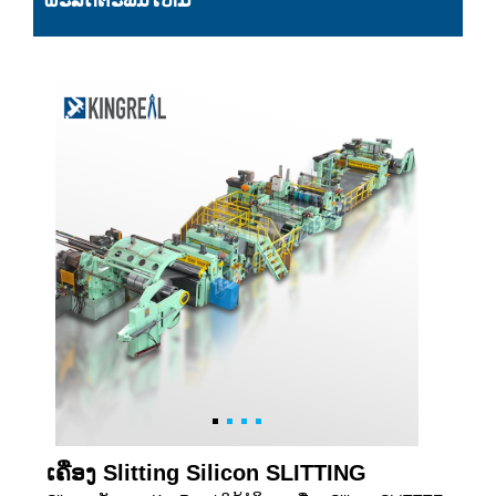
ຜະລິດຕະພັນໃຫມ່
ເຄື່ອງ Slitting Silicon SLITTING