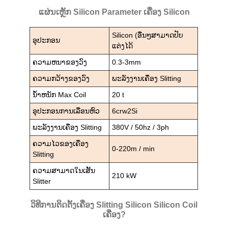
ແຜ່ນເຫຼັກ Silicon Parameter ເຄື່ອງ Silicon
Silicon (ອື່ນໆສາມາດປັບ
ອຸປະກອນ
ແຕ່ງໄດ້
ຄວາມຫນາຂອງວົງ
0.3-3mm
ຄວາມກວ້າງຂອງວົງ
ພະລັງງານເຄື່ອງ Slitting
ນ້ໍາຫນັກ Max Coil
20 t
ອຸປະກອນການເລື່ອນຫົວ
6crw2Si
ພະລັງງານເຄື່ອງ Slitting
380V / 50hz / 3ph
ຄວາມໄວຂອງເຄື່ອງ
0-220m / min
Slitting
ຄວາມສາມາດໃນເສັ້ນ
210 kW
Slitter
ວິທີການຕິດຕັ້ງເຄື່ອງ Slitting Silicon Silicon Coil
ເຄື່ອງ?