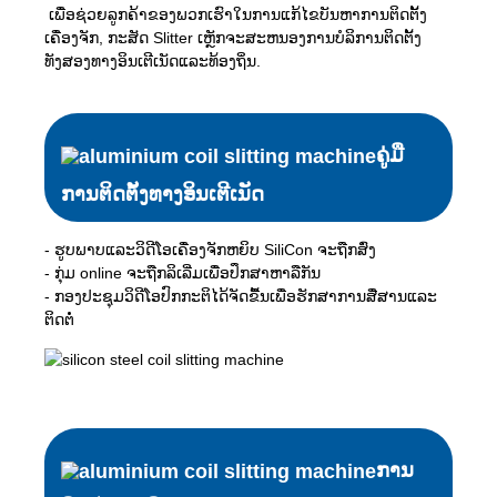
ເພື່ອຊ່ວຍລູກຄ້າຂອງພວກເຮົາໃນການແກ້ໄຂບັນຫາການຕິດຕັ້ງ
ເຄື່ອງຈັກ, ກະສັດ Slitter ເຫຼັກຈະສະຫນອງການບໍລິການຕິດຕັ້ງ
ທັງສອງທາງອິນເຕີເນັດແລະທ້ອງຖິ່ນ.
ຄູ່ມື
ການຕິດຕັ້ງທາງອິນເຕີເນັດ
- ຮູບພາບແລະວິດີໂອເຄື່ອງຈັກຫຍິບ SiliCon ຈະຖືກສົ່ງ
- ກຸ່ມ online ຈະຖືກລິເລີ່ມເພື່ອປຶກສາຫາລືກັນ
- ກອງປະຊຸມວິດີໂອປົກກະຕິໄດ້ຈັດຂື້ນເພື່ອຮັກສາການສື່ສານແລະ
ຕິດຕໍ່
ການ