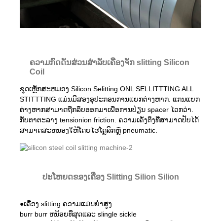
ຄວາມກົດດັນສ່ວນສໍາລັບເຄື່ອງຈັກ slitting Silicon
Coil
ຊຸດເຫຼັກສະຫມອງ Silicon Selitting ONL SELLITTTING ALL
STITTTING ແມ່ນມີສອງອຸປະກອນການແຍກຕ່າງຫາກ. ແກນແຍກ
ຕ່າງຫາກສາມາດຖືກລຶບອອກມາເພື່ອການປ່ຽນ spacer ໄວກວ່າ.
ກັບຕາຕະລາງ tensionion friction. ຄວາມເຄັ່ງຕຶງທີ່ສາມາດປັບໄດ້
ສາມາດສະຫນອງໃຫ້ໂດຍໄຮໂດຼລິກຫຼື pneumatic.
ປະໂຫຍດຂອງເຄື່ອງ Slitting Silion Silion
●ເຄື່ອງ slitting ຄວາມແມ່ນຍໍາສູງ
burr burr ຫນ້ອຍທີ່ສຸດແລະ slingle sickle