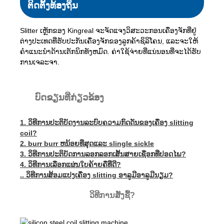
ຕິດຕັ້ງທ້ອງຖິ່ນ
Slitter ເຫຼັກຂອງ Kingreal ຈະຈັດແຈງວິສະວະກອນເຄື່ອງຈັກທີ່ຢູ່
ຕ່າງປະເທດທີ່ຮັບປະກັນເຄື່ອງຈັກຂອງລູກຄ້າຊິລິໂຄນ, ແລະຈະໃຫ້
ຄໍາແນະນໍາດ້ານເຕັກນິກທັງຫມົດ. ຄ່າໃຊ້ຈ່າຍທີ່ແນ່ນອນທີ່ຈະໄດ້ຮັບ
ການເຈລະຈາ.
ບົດຂຽນທີ່ກ່ຽວຂ້ອງ
1.
ວິທີການປະຕິບັດງານລະບົບຄວາມກົດດັນຂອງເຄື່ອງ slitting
coil?
2.
burr burr ຫນ້ອຍທີ່ສຸດແລະ slingle sickle
3.
ວິທີການປະຕິບັດການລອກລອກເສັ້ນສາຍເຊືອກທີ່ປອດໄພ?
4.
ວິທີການເລືອກແຜ່ນໃບຄ້າຍຄືທີ່ດີ?
..
ວິທີການສ້ອມແປງເຄື່ອງ slitting ອາລູມີອາລູມີນຽມ?
ວິທີການສັ່ງຊື້?