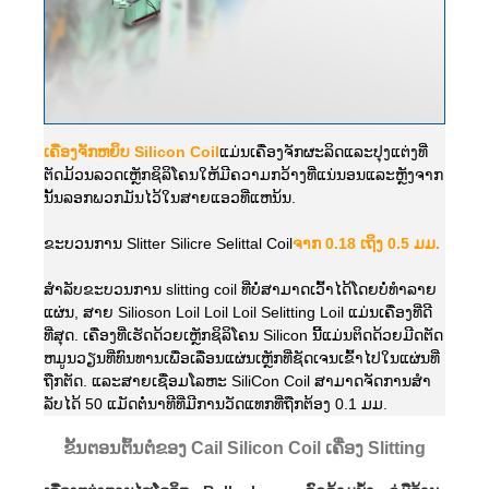
ເຄື່ອງຈັກຫຍິບ Silicon Coil
ແມ່ນເຄື່ອງຈັກຜະລິດແລະປຸງແຕ່ງທີ່
ຕັດມ້ວນລວດເຫຼັກຊິລິໂຄນໃຫ້ມີຄວາມກວ້າງທີ່ແນ່ນອນແລະຫຼັງຈາກ
ນັ້ນລອກພວກມັນໄວ້ໃນສາຍແອວທີ່ແຫນ້ນ.
ຂະບວນການ Slitter Silicre Selittal Coil
ຈາກ 0.18 ເຖິງ 0.5 ມມ.
ສໍາລັບຂະບວນການ slitting coil ທີ່ບໍ່ສາມາດເວົ້າໄດ້ໂດຍບໍ່ທໍາລາຍ
ແຜ່ນ, ສາຍ Silioson Loil Loil Loil Selitting Loil ແມ່ນເຄື່ອງທີ່ດີ
ທີ່ສຸດ. ເຄື່ອງທີ່ເຮັດດ້ວຍເຫຼັກຊິລິໂຄນ Silicon ນີ້ແມ່ນຕິດດ້ວຍມີດຕັດ
ຫມູນວຽນທີ່ທົນທານເພື່ອເລື່ອນແຜ່ນເຫຼັກທີ່ຊັດເຈນເຂົ້າໄປໃນແຜ່ນທີ່
ຖືກຕັດ. ແລະສາຍເຊື່ອມໂລຫະ SiliCon Coil ສາມາດຈັດການສໍາ
ລັບໄດ້ 50 ແມັດຕໍ່ນາທີທີ່ມີການວັດແທກທີ່ຖືກຕ້ອງ 0.1 ມມ.
ຂັ້ນຕອນຕົ້ນຕໍຂອງ Cail Silicon Coil ເຄື່ອງ Slitting