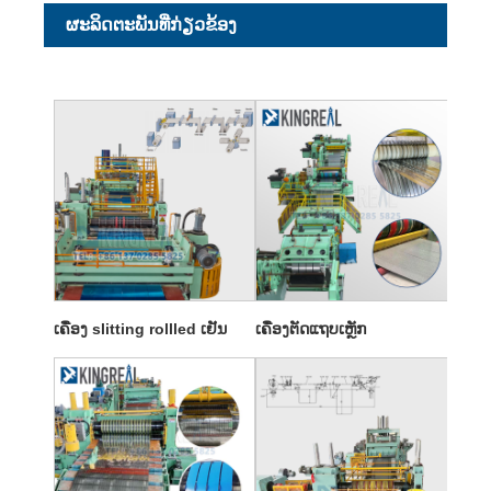
ຜະ​ລິດ​ຕະ​ພັນ​ທີ່​ກ່ຽວ​ຂ້ອງ
ເຄື່ອງ slitting rollled ເຢັນ
ເຄື່ອງຕັດແຖບເຫຼັກ