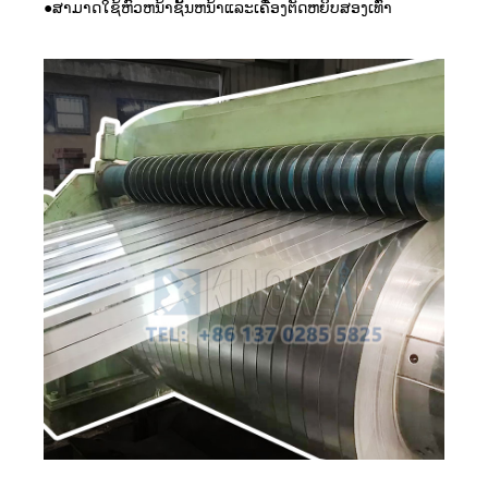
●ສາມາດໃຊ້ຫົວຫນ້າຊັ້ນຫນ້າແລະເຄື່ອງຕັດຫຍິບສອງເທົ່າ