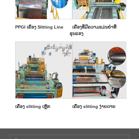
PPGI ເຄື່ອງ Slitting Line
ເຄື່ອງທີ່ມີຄວາມແມ່ນຍໍາທີ່
ຮຸນແຮງ
ເຄື່ອງ slitting ເຫຼັກ
ເຄື່ອງ slitting ງ່າຍດາຍ