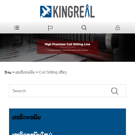
>
ຜະລິດຕະພັນ
>
Coil Slitting ເຄື່ອງ
ບ້ານ
ຜະລິດຕະພັນ