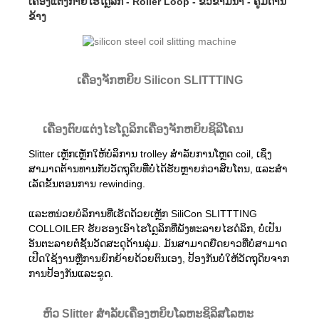
ເຄື່ອງແຕ່ງກາຍໄຮໂດຼລິກ - Roller Loop - ຂົວຂ້າມນ້ໍາ - ຄູ່ມືດ້ານ
ຂ້າງ
ເຄື່ອງຈັກຫຍິບ Silicon SLITTTING
ເຄື່ອງຕົບແຕ່ງໄຮໂດຼລິກເຄື່ອງຈັກຫຍິບຊິລິໂຄນ
Slitter ເຫຼັກເຫຼັກໃຫ້ບໍລິການ trolley ສໍາລັບການໂຫຼດ coil, ເຊິ່ງ
ສາມາດຕ້ານທານກັບວັດຖຸດິບທີ່ບໍ່ໄດ້ຮັບຫຼາຍກ່ວາສິບໂຕນ, ແລະສໍາ
ເລັດຂັ້ນຕອນການ rewinding.
ແລະຫນ່ວຍບໍລິການທີ່ເຮັດດ້ວຍເຫຼັກ SiliCon SLITTTING
COLLOILER ຮັບຮອງເອົາໄຮໂດຼລິກທີ່ພັງທະລາຍໄຮດໍລິກ, ບໍ່ເປັນ
ອັນຕະລາຍຕໍ່ຊັ້ນວັດສະດຸດ້ານລຸ່ມ. ມັນສາມາດຍືດຍາວທີ່ບໍ່ສາມາດ
ເປີດໃຊ້ງານຫຼືການຍົກຍ້າຍດ້ວຍຕົນເອງ, ປ້ອງກັນບໍ່ໃຫ້ວັດຖຸດິບຈາກ
ການປ້ອງກັນແລະຂູດ.
ຫົວ Slitter ສໍາລັບເຄື່ອງຫຍິບໂລຫະຊິລິສໂລຫະ