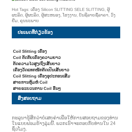
Hot Tags: ເຄື່ອງ Silicon SLITTING SELE SLITTING, ຜູ້
ຜະລິດ, ຜູ້ຜະລິດ, ຜູ້ສະຫນອງ, ໂຮງງານ, ບັນຊີລາຍຊື່ລາຄາ, ວົງ
ຢືມ, ຄຸນນະພາບ
ປະເພດທີ່ກ່ຽວຂ້ອງ
Coil Slitting ເຄື່ອງ
Coil ຕັດກັບເຄື່ອງຄວາມຍາວ
ຕັດຄວາມໄວສູງເຖິງເສັ້ນຍາວ
ເຄື່ອງວັດແທກໜັກຕັດເປັນເສັ້ນຍາວ
Coil Slitting ເຄື່ອງອຸປະກອນເສີມ
ສາຍການຫຸ້ມຫໍ່ Coil
ສາຍຂະບວນການ Coil ອື່ນໆ
ສົ່ງສອບຖາມ
ກະລຸນາຮູ້ສຶກວ່າບໍ່ເສຍຄ່າເພື່ອໃຫ້ການສອບຖາມຂອງທ່ານ
ໃນແບບຟອມຂ້າງລຸ່ມນີ້. ພວກເຮົາຈະຕອບກັບທ່ານໃນ 24
ຊົ່ວໂມງ.