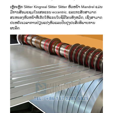
ເຫຼັກເຫຼັກ Slitter Kingreal Slitter Slitter ຫົວຫນ້າ Mandrel ແມ່ນ
ມີການສ້ອມແຊມໃນເສອແຂນ eccentric. ແລະກະສັດສາມາດ
ສະຫນອງຫົວຫນ້າທີ່ເຮັດໃຫ້ແຂນໃບຊິລິໂຄນທັງຫມົດ, ເຊິ່ງສາມາດ
ປະຫຍັດເວລາການປ່ຽນແປງຫົວແລະປັບປຸງປະສິດທິພາບການ
ຜະລິດ.