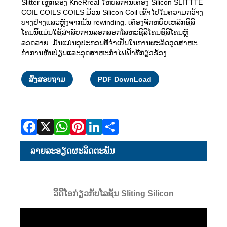
Slitter ເຫຼັກຂອງ KneRreal ໃຫ້ບໍລິການເຄື່ອງ Silicon SLITTTE
COIL COILS COILS ມ້ວນ Silicon Coil ເຂົ້າໄປໃນຄວາມກວ້າງ
ບາງຢ່າງແລະຫຼັງຈາກນັ້ນ rewinding. ເຄື່ອງຈັກຫຍິບເຫລັກຊິລິ
ໂຄນນີ້ແມ່ນໃຊ້ສໍາລັບການລອກລອກໂລຫະຊິລິໂຄນຊິລິໂຄນຫຼື
ລວດລາຍ. ມັນແມ່ນອຸປະກອນທີ່ຈໍາເປັນໃນການຜະລິດອຸດສາຫະ
ກໍາການຫັນປ່ຽນແລະອຸດສາຫະກໍາໄຟຟ້າທີ່ກ່ຽວຂ້ອງ.
Facebook
X
WhatsApp
Pinterest
LinkedIn
Share
ສົ່ງສອບຖາມ
PDF DownLoad
ລາຍ​ລະ​ອຽດ​ຜະ​ລິດ​ຕະ​ພັນ
ວິດີໂອກ່ຽວກັບໂລຊັ່ນ Sliting Silicon