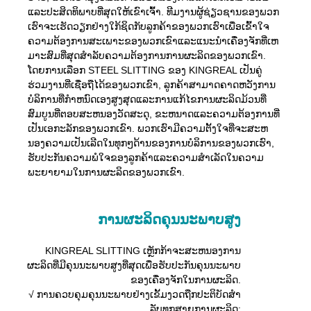
ແລະປະສິດທິພາບທີ່ສຸດໃຫ້ເຂົາເຈົ້າ. ທີມງານຜູ້ຊ່ຽວຊານຂອງພວກ
ເຮົາຈະເຮັດວຽກຢ່າງໃກ້ຊິດກັບລູກຄ້າຂອງພວກເຮົາເພື່ອເຂົ້າໃຈ
ຄວາມຕ້ອງການສະເພາະຂອງພວກເຂົາແລະແນະນໍາເຄື່ອງຈັກທີ່ເຫ
ມາະສົມທີ່ສຸດສໍາລັບຄວາມຕ້ອງການການຜະລິດຂອງພວກເຂົາ.
ໂດຍການເລືອກ STEEL SLITTING ຂອງ KINGREAL ເປັນຄູ່
ຮ່ວມງານທີ່ເຊື່ອຖືໄດ້ຂອງພວກເຂົາ, ລູກຄ້າສາມາດຄາດຫວັງການ
ບໍລິການທີ່ກໍາຫນົດເອງສູງສຸດແລະການແກ້ໄຂການຜະລິດມ້ວນທີ່
ສົມບູນທີ່ຕອບສະຫນອງວັດສະດຸ, ຂະຫນາດແລະຄວາມຕ້ອງການທີ່
ເປັນເອກະລັກຂອງພວກເຂົາ. ພວກເຮົາມີຄວາມຕັ້ງໃຈທີ່ຈະສະຫ
ນອງຄວາມເປັນເລີດໃນທຸກໆດ້ານຂອງການບໍລິການຂອງພວກເຮົາ,
ຮັບປະກັນຄວາມພໍໃຈຂອງລູກຄ້າແລະຄວາມສໍາເລັດໃນຄວາມ
ພະຍາຍາມໃນການຜະລິດຂອງພວກເຂົາ.
ການຜະລິດຄຸນນະພາບສູງ
KINGREAL SLITTING ເຫຼັກກ້າຈະສະຫນອງການ
ຜະລິດທີ່ມີຄຸນນະພາບສູງທີ່ສຸດເພື່ອຮັບປະກັນຄຸນນະພາບ
ຂອງເຄື່ອງຈັກໃນການຜະລິດ.
√ ການຄວບຄຸມຄຸນນະພາບຢ່າງເຂັ້ມງວດຖືກປະຕິບັດສໍາ
ລັບທຸກສາຍການຜະລິດ;