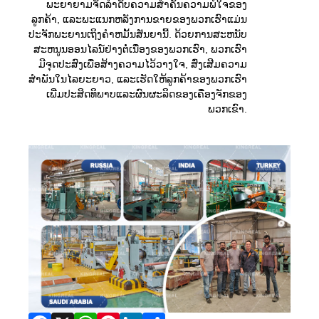
ພະຍາຍາມຈັດລໍາດັບຄວາມສໍາຄັນຄວາມພໍໃຈຂອງ
ລູກຄ້າ, ແລະພະແນກຫລັງການຂາຍຂອງພວກເຮົາແມ່ນ
ປະຈັກພະຍານເຖິງຄໍາຫມັ້ນສັນຍານີ້. ດ້ວຍການສະຫນັບ
ສະຫນູນອອນໄລນ໌ຢ່າງຕໍ່ເນື່ອງຂອງພວກເຮົາ, ພວກເຮົາ
ມີຈຸດປະສົງເພື່ອສ້າງຄວາມໄວ້ວາງໃຈ, ສົ່ງເສີມຄວາມ
ສໍາພັນໃນໄລຍະຍາວ, ແລະເຮັດໃຫ້ລູກຄ້າຂອງພວກເຮົາ
ເພີ່ມປະສິດທິພາບແລະຜົນຜະລິດຂອງເຄື່ອງຈັກຂອງ
ພວກເຂົາ.
Facebook
X
WhatsApp
Pinterest
LinkedIn
Share