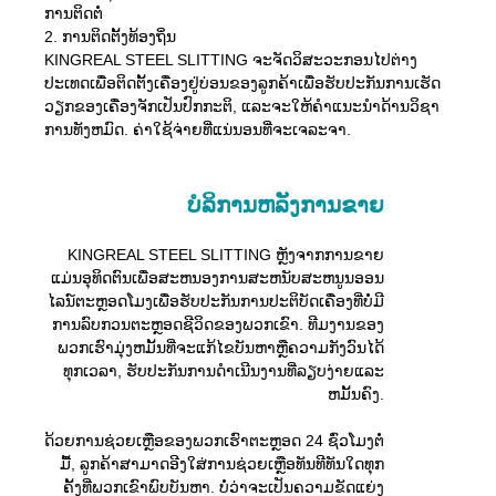
ການຕິດຕໍ່
2. ການຕິດຕັ້ງທ້ອງຖິ່ນ
KINGREAL STEEL SLITTING ຈະຈັດວິສະວະກອນໄປຕ່າງ
ປະເທດເພື່ອຕິດຕັ້ງເຄື່ອງຢູ່ບ່ອນຂອງລູກຄ້າເພື່ອຮັບປະກັນການເຮັດ
ວຽກຂອງເຄື່ອງຈັກເປັນປົກກະຕິ, ແລະຈະໃຫ້ຄໍາແນະນໍາດ້ານວິຊາ
ການທັງຫມົດ. ຄ່າໃຊ້ຈ່າຍທີ່ແນ່ນອນທີ່ຈະເຈລະຈາ.
ບໍ​ລິ​ການ​ຫລັງ​ການ​ຂາຍ
KINGREAL STEEL SLITTING ຫຼັງຈາກການຂາຍ
ແມ່ນອຸທິດຕົນເພື່ອສະຫນອງການສະຫນັບສະຫນູນອອນ
ໄລນ໌ຕະຫຼອດໂມງເພື່ອຮັບປະກັນການປະຕິບັດເຄື່ອງທີ່ບໍ່ມີ
ການລົບກວນຕະຫຼອດຊີວິດຂອງພວກເຂົາ. ທີມງານຂອງ
ພວກເຮົາມຸ່ງຫມັ້ນທີ່ຈະແກ້ໄຂບັນຫາຫຼືຄວາມກັງວົນໄດ້
ທຸກເວລາ, ຮັບປະກັນການດໍາເນີນງານທີ່ລຽບງ່າຍແລະ
ຫມັ້ນຄົງ.
ດ້ວຍການຊ່ວຍເຫຼືອຂອງພວກເຮົາຕະຫຼອດ 24 ຊົ່ວໂມງຕໍ່
ມື້, ລູກຄ້າສາມາດອີງໃສ່ການຊ່ວຍເຫຼືອທັນທີທັນໃດທຸກ
ຄັ້ງທີ່ພວກເຂົາພົບບັນຫາ. ບໍ່​ວ່າ​ຈະ​ເປັນ​ຄວາມ​ຂັດ​ແຍ່ງ​