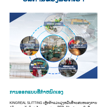
ການອອກແບບທີ່ກໍາຫນົດເອງ
KINGREAL SLITTING ເຫຼັກກ້າແມ່ນມຸ່ງຫມັ້ນທີ່ຈະສະຫນອງການ