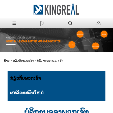
>
ກ່ຽວກັບພວກເຮົາ
>
ບໍລິການຂອງພວກເຮົາ
ບ້ານ
ກ່ຽວກັບພວກເຮົາ
ຜະລິດຕະພັນໃຫມ່
ບໍລິການຂອງພວກເຮົາ