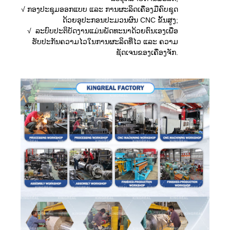
√ ກອງປະຊຸມອອກແບບ ແລະ ການຜະລິດເຄື່ອງມືຄົບຊຸດ
ດ້ວຍອຸປະກອນປະມວນຜົນ CNC ຂັ້ນສູງ;
√ ລະບົບປະຕິບັດງານແມ່ນພັດທະນາດ້ວຍຕົນເອງເພື່ອ
ຮັບປະກັນຄວາມໄວໃນການຜະລິດທີ່ໄວ ແລະ ຄວາມ
ຊັດເຈນຂອງເຄື່ອງຈັກ.