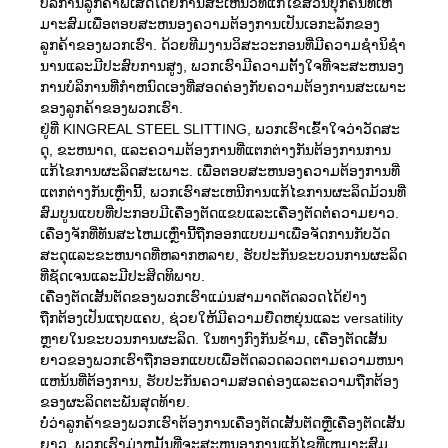
ບໍລິການລູກຄ້າພິເສດໂດຍການສະເຫນີວິທີແກ້ໄຂສ່ວນບຸກຄົນທີ່ເຫ
ມາະສົມເພື່ອຕອບສະຫນອງຄວາມຕ້ອງການເປັນເອກະລັກຂອງ
ລູກຄ້າຂອງພວກເຮົາ. ດ້ວຍທີມງານວິສະວະກອນທີ່ມີຄວາມຊໍານິຊໍາ
ນານແລະມີປະສົບການສູງ, ພວກເຮົາມີຄວາມຕັ້ງໃຈທີ່ຈະສະຫນອງ
ການບໍລິການທີ່ກໍາຫນົດເອງທີ່ສອດຄ່ອງກັບຄວາມຕ້ອງການສະເພາະ
ຂອງລູກຄ້າຂອງພວກເຮົາ.
ຢູ່ທີ່ KINGREAL STEEL SLITTING, ພວກເຮົາເຂົ້າໃຈວ່າວັດສະ
ດຸ, ຂະຫນາດ, ແລະຄວາມຕ້ອງການທີ່ແຕກຕ່າງກັນຕ້ອງການການ
ແກ້ໄຂການຜະລິດສະເພາະ. ເພື່ອຕອບສະຫນອງຄວາມຕ້ອງການທີ່
ແຕກຕ່າງກັນເຫຼົ່ານີ້, ພວກເຮົາສະເຫນີການແກ້ໄຂການຜະລິດມ້ວນທີ່
ສົມບູນແບບທີ່ປະກອບມີເຄື່ອງຕັດແຂບແລະເຄື່ອງຕັດຕໍ່ຄວາມຍາວ.
ເຄື່ອງຈັກທີ່ທັນສະໄຫມເຫຼົ່ານີ້ຖືກອອກແບບມາເພື່ອຈັດການກັບວັດ
ສະດຸແລະຂະຫນາດທີ່ຫລາກຫລາຍ, ຮັບປະກັນຂະບວນການຜະລິດ
ທີ່ຊັດເຈນແລະມີປະສິດທິພາບ.
ເຄື່ອງຕັດເສັ້ນຕັດຂອງພວກເຮົາແມ່ນສາມາດຕັດລວດໄດ້ຢ່າງ
ຖືກຕ້ອງເປັນແຖບແຄບ, ຊ່ວຍໃຫ້ມີຄວາມຍືດຫຍຸ່ນແລະ versatility
ຫຼາຍໃນຂະບວນການຜະລິດ. ໃນທາງກົງກັນຂ້າມ, ເຄື່ອງຕັດເສັ້ນ
ຍາວຂອງພວກເຮົາຖືກອອກແບບເພື່ອຕັດລວດລວດຕາມຄວາມຫນາ
ແຫນ້ນທີ່ຕ້ອງການ, ຮັບປະກັນຄວາມສອດຄ່ອງແລະຄວາມຖືກຕ້ອງ
ຂອງຜະລິດຕະພັນສຸດທ້າຍ.
ບໍ່ວ່າລູກຄ້າຂອງພວກເຮົາຕ້ອງການເຄື່ອງຕັດເສັ້ນຕັດຫຼືເຄື່ອງຕັດເສັ້ນ
ຍາວ, ພວກເຮົາມຸ່ງຫມັ້ນທີ່ຈະສະຫນອງການແກ້ໄຂທີ່ເຫມາະສົມ