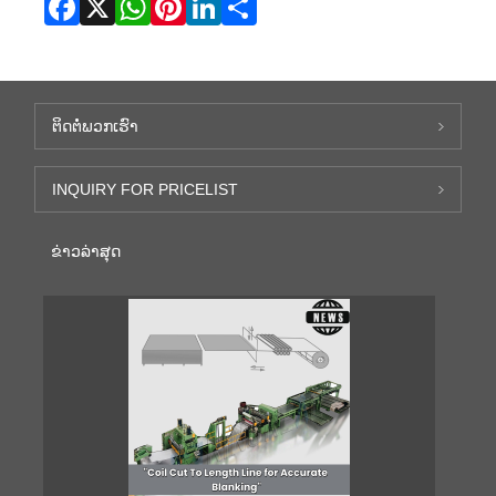
ຕິດ​ຕໍ່​ພວກ​ເຮົາ
INQUIRY FOR PRICELIST
ຂ່າວ​ລ່າ​ສຸດ