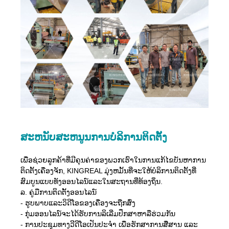
ສະຫນັບສະຫນູນການບໍລິການຕິດຕັ້ງ
ເພື່ອຊ່ວຍລູກຄ້າທີ່ມີຄຸນຄ່າຂອງພວກເຮົາໃນການແກ້ໄຂບັນຫາການ
ຕິດຕັ້ງເຄື່ອງຈັກ, KINGREAL ມຸ່ງຫມັ້ນທີ່ຈະໃຫ້ບໍລິການຕິດຕັ້ງທີ່
ສົມບູນແບບທັງອອນໄລນ໌ແລະໃນສະຖານທີ່ທ້ອງຖິ່ນ.
ລ. ຄູ່ມືການຕິດຕັ້ງອອນໄລນ໌
- ຮູບພາບແລະວິດີໂອຂອງເຄື່ອງຈະຖືກສົ່ງ
- ກຸ່ມອອນໄລນ໌ຈະໄດ້ຮັບການລິເລີ່ມປຶກສາຫາລືຮ່ວມກັນ
- ການປະຊຸມທາງວີດີໂອເປັນປະຈຳ ເພື່ອຮັກສາການສື່ສານ ແລະ