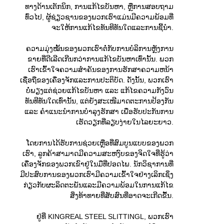
ທາງ​ດ້ານ​ເຕັກ​ນິກ, ການ​ແກ້​ໄຂ​ບັນ​ຫາ, ຫຼື​ການ​ສອບ​ຖາມ​
ທົ່ວ​ໄປ, ຜູ້​ຊ່ຽວ​ຊານ​ຂອງ​ພວກ​ເຮົາ​ແມ່ນ​ມີ​ຄວາມ​ພ້ອມ​ທີ່​
ຈະ​ໃຫ້​ການ​ແກ້​ໄຂ​ທັນ​ທີ​ທັນ​ໃດ​ແລະ​ການ​ຊີ້​ນໍາ.
ຄວາມມຸ່ງໝັ້ນຂອງພວກເຮົາຕໍ່ກັບການບໍລິການຫຼັງການ
ຂາຍທີ່ດີເລີດເກີນກວ່າການແກ້ໄຂບັນຫາເທົ່ານັ້ນ. ພວກ
ເຮົາເຂົ້າໃຈຄວາມສໍາຄັນຂອງການຮັກສາຄວາມຫນ້າ
ເຊື່ອຖືຂອງເຄື່ອງຈັກແລະການປະຕິບັດ. ດັ່ງນັ້ນ, ພວກເຮົາ
ບໍ່ພຽງແຕ່ຊ່ວຍແກ້ໄຂບັນຫາ ແລະ ແກ້ໄຂຄວາມກັງວົນ
ທັນທີທັນໃດເທົ່ານັ້ນ, ແຕ່ຍັງສະເໜີມາດຕະການປ້ອງກັນ
ແລະ ຄຳແນະນຳການບຳລຸງຮັກສາ ເພື່ອຮັບປະກັນການ
ເຮັດວຽກທີ່ລຽບງ່າຍໃນໄລຍະຍາວ.
ໂດຍການໄດ້ຮັບການຊ່ວຍເຫຼືອທີ່ສົມບູນແບບຂອງພວກ
ເຮົາ, ລູກຄ້າສາມາດມີຄວາມສະຫງົບຂອງຈິດໃຈທີ່ຮູ້ວ່າ
ເຄື່ອງຈັກຂອງພວກເຂົາຢູ່ໃນມືທີ່ປອດໄພ. ນັກວິຊາການທີ່
ມີປະສົບການຂອງພວກເຮົາມີຄວາມເຂົ້າໃຈຢ່າງເລິກເຊິ່ງ
ກ່ຽວກັບຜະລິດຕະພັນແລະມີຄວາມພ້ອມໃນການແກ້ໄຂ
ສິ່ງທ້າທາຍທີ່ສັບສົນທີ່ອາດຈະເກີດຂື້ນ.
ຢູ່ທີ່ KINGREAL STEEL SLITTINGL, ພວກເຮົາ