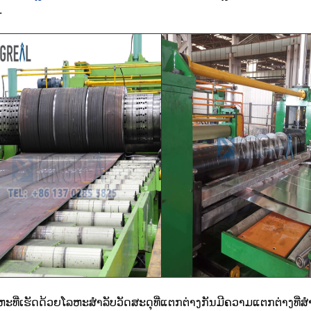
.
ະທີ່ເຮັດດ້ວຍໂລຫະສໍາລັບວັດສະດຸທີ່ແຕກຕ່າງກັນມີຄວາມແຕກຕ່າງທີ