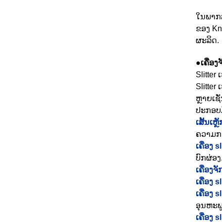
ໃນພາກສ
ຂອງ Kn
ຜະລິດ.
●ເຄື່ອງ
Slitter
Slitter
ຫຼາຍເຊັ
ປະກອບມ
ເສັ້ນເຫຼ
ຄວາມກວ້
ເຄື່ອງ 
ບົກຜ່ອງ
ເຄື່ອງຈ
ເຄື່ອງ s
ເຄື່ອງ s
ອຸນຫະພູ
ເຄື່ອງ sl