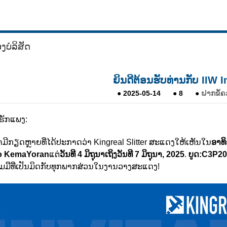
ງບໍລິສັດ
ຍິນດີຕ້ອນຮັບທ່ານກັບ IIW 
●
2025-05-14
●
8
●
ຝາກຂໍ້ຄ
ີ່ຮັກແພງ:
ມີກຽດຫຼາຍທີ່ໄດ້ປະກາດວ່າ Kingreal Slitter ສະແດງໃຫ້ເຫັນໃນ
ອາທ
o KemaYoran
ແຕ່
ວັນທີ 4 ມິຖຸນາເຖິງວັນທີ 7 ມິຖຸນາ, 2025
.
ບູດ:
C3P20
ມມືທີ່ເປັນມິດກັບທຸກພາກສ່ວນໃນງານວາງສະແດງ!