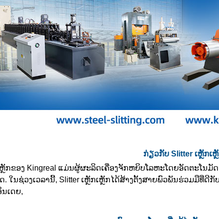
ກ່ຽວກັບ Slitter ເຫຼັກເຫຼ
 ເຫຼັກຂອງ Kingreal ແມ່ນຜູ້ຜະລິດເຄື່ອງຈັກຫຍິບໂລຫະໂດຍອັດຕະໂນ
ດ. ໃນຊ່ວງເວລານີ້, Slitter ເຫຼັກເຫຼັກໄດ້ສ້າງຕັ້ງສາຍພົວພັນຮ່ວມມືທີ
ິນເດຍ,