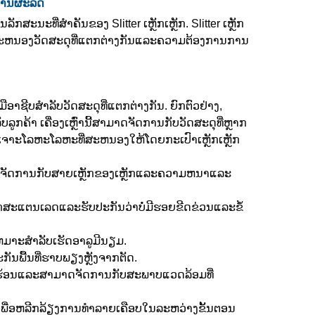
ການຜະລິດ
ີ່ສໍາຄັນຂອງ Slitter ເຫຼັກເຫຼັກ. Slitter ເຫຼັກ
ບສະຫນອງວັດສະດຸທີ່ແຕກຕ່າງກັນແລະຄວາມຕ້ອງການການ
ອາຊີບສໍາລັບວັດສະດຸທີ່ແຕກຕ່າງກັນ. ຍົກຕົວຢ່າງ,
ບລູກຄ້າ ເຄື່ອງເຫຼົ່ານີ້ສາມາດຈັດການກັບວັດສະດຸທີ່ຫຼາກ
ອງເຈາະໂລຫະໂລຫະທີ່ສະຫນອງໃຫ້ໂດຍກະເປົາເຫຼັກເຫຼັກ
າດຈັດການກັບສາຍເຫຼັກຂອງເຫຼັກແລະຄວາມຫນາແລະ
ະແຕນເລດແລະຮັບປະກັນວ່າບໍ່ມີຮອຍຂີດຂ່ວນແລະຂໍ້
ເຫມາະສໍາລັບເຮັດອາລູມີນຽມ.
ກັນພື້ນທີ່ຮາບພຽງຫຼັງຈາກຕັດ.
ົງຮ້ອນແລະສາມາດຈັດການກັບສະພາບແວດລ້ອມທີ່
ນເພື່ອຫລີກລ້ຽງການທໍາລາຍເຄືອບໃນລະຫວ່າງຂັ້ນຕອນ