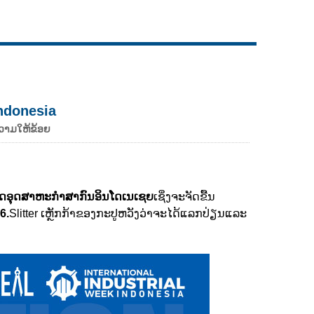
Live
Indonesia
ວາມໃຫ້ຂ້ອຍ
ິດອຸດສາຫະກໍາສາກົນອິນໂດເນເຊຍ
ເຊິ່ງຈະຈັດຂື້ນ
6.
Slitter ເຫຼັກກ້າຂອງກະປູຫວັງວ່າຈະໄດ້ແລກປ່ຽນແລະ