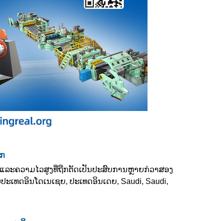
ັກ
ມັດແລະຄວາມໄວສູງທີ່ຖືກຕັດເປັນປະສົບການຫຼາຍກ່ວາສອງ
່ດີກັບປະເທດອິນໂດເນເຊຍ, ປະເທດອິນເດຍ, Saudi, Saudi,