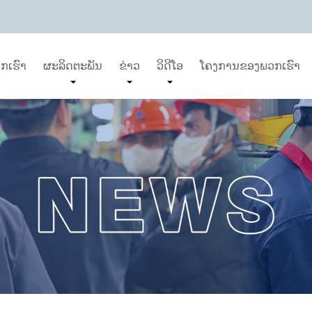
ກເຮົາ
ຜະລິດຕະພັນ
ຂ່າວ
ວິດີໂອ
ໂຄງການຂອງພວກເຮົາ