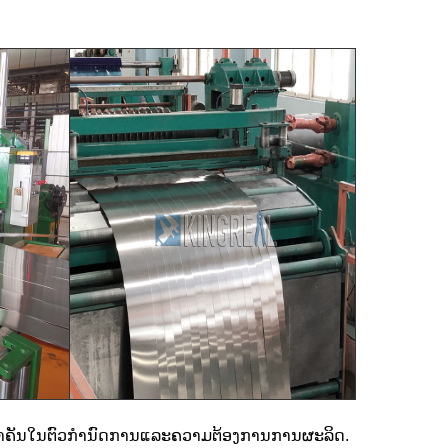
່ສໍາຄັນໃນຕົວກໍານົດການແລະຄວາມຕ້ອງການການຜະລິດ.