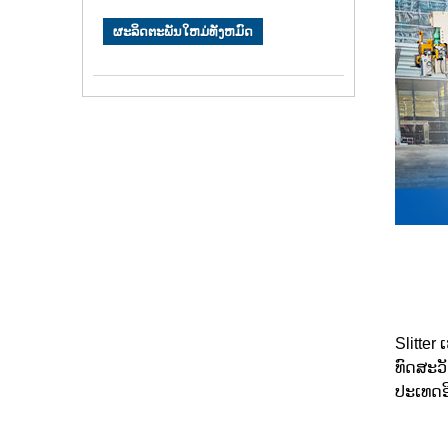
ຜະລິດຕະພັນໃຫມ່ທັງຫມົດ
Slitter
ທົດສະວັ
ປະເທດອ