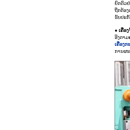
ຍົກຕົວ
ຖືກຕ້ອ
ຮັບປະກ
●
ເຄື່ອ
ອີງຕາມຄ
ເຄື່ອງ
ການຜະລ