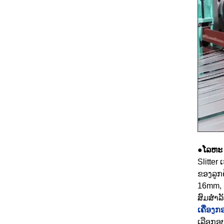
●ໂລຫະ
Slitte
ຂອງລູກຄ
16mm, 
ສົມສໍາລ
ເຄື່ອງ
ເລືອກອ