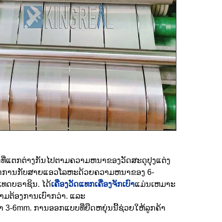
ນົດທີ່ແຕກຕ່າງກັນໄປຕາມຄວາມຫນາຂອງວັດສະດຸປຸງແຕ່ງ
ດການກັບສາຍແອວໂລຫະດ້ວຍຄວາມຫນາຂອງ 6-
ທດບຣາຊິນ. ໄດ້
ເຄື່ອງວັດແທກເຄື່ອງຈັກເບົາ
ແມ່ນເຫມາະ
ວາມຕ້ອງການເບົາກວ່າ. ແລະ
 3-6mm. ການອອກແບບທີ່ຍືດຫຍຸ່ນນີ້ຊ່ວຍໃຫ້ລູກຄ້າ