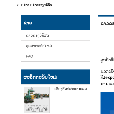
>
ຂ່າວ
>
ຂ່າວຂອງບໍລິສັດ
ບ້ານ
ຂ່າວ
ຂ່າວຂອ
ຂ່າວຂອງບໍລິສັດ
ອຸດສາຫະກໍາໃຫມ່
FAQ
ລູກຄ້າທ
ພວກເຮົາ
ຜະລິດຕະພັນໃຫມ່
ທີ່
Jexp
ການຮ່ວ
ເຄື່ອງຕັດທໍ່ສະແຕນເລດ