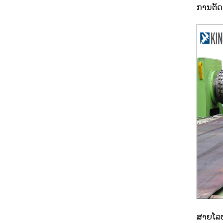
ການຕັດ
ສາຍໂລຫ