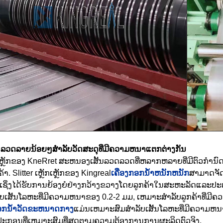
ລວດລາຍນ້ອຍໆສໍາລັບວັດສະດຸທີ່ມີຄວາມຫນາແຕກຕ່າງກັນ
r ເຫຼັກຂອງ KneRret ສະຫນອງເສັ້ນລວດລວດທີ່ຫລາກຫລາຍທີ່ມີຕົວກໍາ
້າ. Slitter ເຫຼັກເຫຼັກຂອງ Kingreal
ເຄື່ອງກອກນ້ໍາຫນັກຫນັກ
ສາມາດຈັ
ເຊິ່ງໄດ້ຮັບການຍ້ອງຍໍຢ່າງກວ້າງຂວາງໂດຍລູກຄ້າໃນສະຫະລັດແລະປະເ
ັບເສັ້ນໂລຫະທີ່ມີຄວາມຫນາຂອງ 0.2-2 ມມ, ເຫມາະສໍາລັບລູກຄ້າທີ່ມີຄ
ກອກນ້ໍາວັດຂະຫນາດກາງ
ແມ່ນເຫມາະສົມສໍາລັບເສັ້ນໂລຫະທີ່ມີຄວາມຫນາ
ຸປະກອນທີ່ເຫມາະສົມທີ່ສຸດຕາມຄວາມຕ້ອງການການຜະລິດຕົວຈິງ.