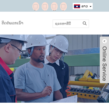
ລາວ
ຕິດຕໍ່ພວກເຮົາ