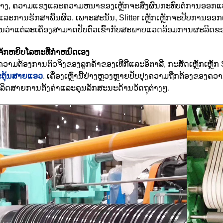
ຢ່າງ, ຄວາມແຂງແລະຄວາມຫນາຂອງເຫຼັກຈະສົ່ງຜົນກະທົບຕໍ່ການອອກແ
ງແລະການຮັກສາພື້ນຜິວ. ເພາະສະນັ້ນ, Slitter ເຫຼັກເຫຼັກຈະປັບກາ
ັນວ່າແຕ່ລະເຄື່ອງສາມາດປັບຕົວເຂົ້າກັບສະພາບແວດລ້ອມການຜະລິດຂ
ງຈັກຫຍິບໂລຫະທີ່ກໍາຫນົດເອງ
ວາມຕ້ອງການຕົວຈິງຂອງລູກຄ້າຂອງເທີກີແລະອິຕາລີ, ກະສັດເຫຼັກເຫຼັກ S
ກະຕຸ້ນສາຍແອວ
. ເຄື່ອງເຫຼົ່ານີ້ຢ່າງຫຼວງຫຼາຍປັບປຸງຄວາມຖືກຕ້ອງຂອ
ິດສາຍການຕັ້ງຄ່າແລະຄຸນລັກສະນະດ້ານວັດຖຸຕ່າງໆ.