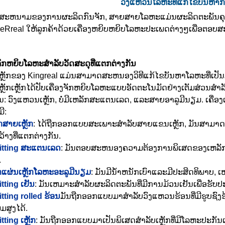
ວົງແຫວນໂລຫະທີ່ແກ້ໄຂບັນຫາ
ະຫນາມຂອງການຜະລິດກົນຈັກ, ສາຍສາຍໂລຫະແມ່ນຜະລິດຕະພັນຄຸນລັກສະນະທ
eRreal ໃຫ້ລູກຄ້າດ້ວຍເຄື່ອງຫຍິບຫຍິບໂລຫະປະເພດຕ່າງໆເພື່ອຕອ
ຈັກຫຍິບໂລຫະສໍາລັບວັດສະດຸທີ່ແຕກຕ່າງກັນ
 ເຫຼັກຂອງ Kingreal ແມ່ນສາມາດສະຫນອງວິທີແກ້ໄຂບັນຫາໂລຫະທີ່ເປັນມື
 ເຫຼັກເຫຼັກໄດ້ປັບເຄື່ອງຈັກຫຍິບໂລຫະແບບອັດຕະໂນມັດຢ່າງເຕັມສ່ວນສໍາລັ
່ນ: ວົງແຫວນເຫຼັກ, ບໍ່ມີເຫລັກສະແຕນເລດ, ແລະສາຍອາລູມີນຽມ. ເຄື່
ີ:
ັກສາຍເຫຼັກ
: ໄດ້ຖືກອອກແບບສະເພາະສໍາລັບສາຍແຂນເຫຼັກ, ມັນສາມ
າງທີ່ແຕກຕ່າງກັນ.
slitting ສະແຕນເລດ
: ມັນຕອບສະຫນອງຄວາມຕ້ອງການພິເສດຂອງເຫລັກສ
.
ັກແຜ່ນເຫຼັກໂລຫະອະລູມີນຽມ
: ມັນມີນ້ໍາຫນັກເບົາແລະມີປະສິດທິພາບ, 
litting ເຢັນ
: ມັນເຫມາະສໍາລັບຜະລິດຕະພັນທີ່ມີການມ້ວນເຢັນເພື່ອຮັບປະ
litting rolled ຮ້ອນ
ມັນຖືກອອກແບບມາສໍາລັບວົງແຫວນຮ້ອນທີ່ມີຮູບຊ
ມສູງໄດ້.
itting ເຫຼັກ
: ມັນຖືກອອກແບບມາເປັນພິເສດສໍາລັບເຫຼັກທີ່ມີໂລຫະປະກັ