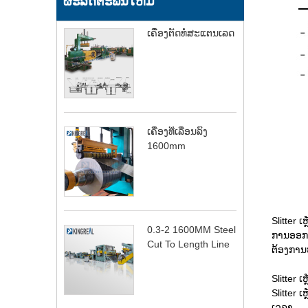
ຜະລິດຕະພັນໃຫມ່
ເຄື່ອງຕັດທໍ່ສະແຕນເລດ
ເຄື່ອງທີ່ເລື່ອນລົງ
1600mm
Slitter
0.3-2 1600MM Steel
ການອອກແ
Cut To Length Line
ຕ້ອງການ
Slitter
Slitter 
ເວລາ.