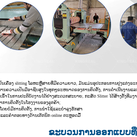
ເປັນເຄື່ອງ slitting ໂລຫະຫຼືສາຍທີ່ມີຄວາມຍາວ, ມັນແມ່ນອຸປະກອນການປຸງແຕ່
ອງການຄວາມເປັນມືອາຊີບສູງໃນທຸກໆຂະຫນາດຂອງການຕິດຕັ້ງ, ການດໍາເນີນງານແລ
ເຂົ້າໃນການປະຕິບັດງານໄດ້ຢ່າງສະດວກສະບາຍ, ກະສັດ Slitter ໄດ້ສ້າງຕັ້ງທ
າການຕິດຕັ້ງໃນໂຮງງານຂອງລູກຄ້າ;
າໂດຍບໍ່ມີການຕິດຕັ້ງ, ການນໍາໃຊ້ແລະບໍາລຸງຮັກສາ
ແລະຄໍາຕອບທາງດ້ານເຕັກນິກ online ຕະຫຼອດມື້
ຂະບວນການອອກແບບທີ່ກ