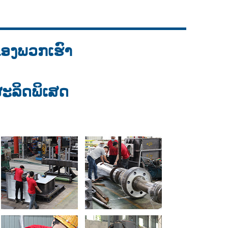
Live
ຂອງພວກເຮົາ
ລິດພິເສດ