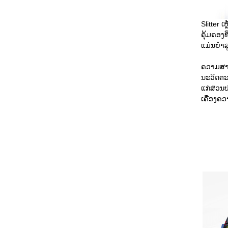
Slitter 
ຄຸ້ມຄອງທ
ແມ່ນຍໍາ
ຄວາມສາມ
ນະວັດຕະ
ແກ່ສ່ວນປ
ເຄື່ອງຄວາ