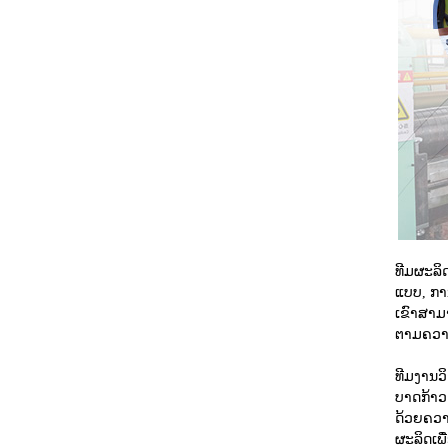
ທີມຜະລິ
ແບບ, ກາ
ເຂົາສາມ
ຕາມຄວາມ
ທີມງານວ
ບາດກ້າວ
ດ້ວຍຄວາ
ຜະລິດເພື