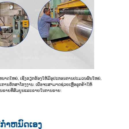
ງຂະຫນາດໃຫຍ່, ເຊິ່ງຮຽກຮ້ອງໃຫ້ມີອຸປະກອນການປະມວນຜົນໃຫຍ່,
ະການຮັກສາໂຮງງານ. ເພື່ອຈະສາມາດຊ່ວຍເຫຼືອລູກຄ້າໃຫ້
ີມງານຂາຍທີ່ສົມບູນແລະຂາຍໃນການຂາຍ:
ໍາຫນົດເອງ