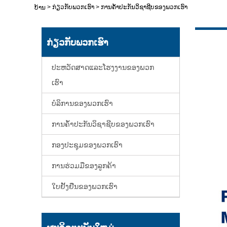
>
ກ່ຽວກັບພວກເຮົາ
>
ການຄ້ໍາປະກັນວິຊາຊີບຂອງພວກເຮົາ
ບ້ານ
ກ່ຽວກັບພວກເຮົາ
ປະຫວັດສາດແລະໂຮງງານຂອງພວກ
ເຮົາ
ບໍລິການຂອງພວກເຮົາ
ການຄ້ໍາປະກັນວິຊາຊີບຂອງພວກເຮົາ
ກອງປະຊຸມຂອງພວກເຮົາ
ການຮ່ວມມືຂອງລູກຄ້າ
ໃບຢັ້ງຢືນຂອງພວກເຮົາ