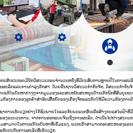
ດກະສັດປະກອບມີນັກວິສະວະກອນຈໍານວນຫນຶ່ງທີ່ມີປະສົບການຫຼາຍປີໃນການຜະລ
ນຜະລິດແລະການບໍາລຸງຮັກສາ. ດ້ວຍພື້ນຖານວິສະວະກໍາກົນຈັກ, ວິສະວະກໍາກົນຈ
າດແກ້ໄຂບັນຫາຕ່າງໆຈາກມູມມອງແລະສະຫນັບສະຫນູນດ້ານເຕັກນິກທີ່ສົມບູນແ
ຕ້ອງການຂອງລູກຄ້າສໍາລັບເສື້ອຍືດຂອງເຄື່ອງຈັກແລະຕັດໃຫ້ມີຄວາມຕ້ອງການ
ິຊາການເຮັດວຽກຢ່າງໃກ້ຊິດພາຍໃນແລະກັບພະແນກອື່ນເພື່ອສ້າງກະແສໄຟຟ້າທີ່ມ
ຂອງຂະບວນການ, ຈາກການອອກແບບຈົນເຖິງການຜະລິດ, ດໍາເນີນໄປຢ່າງສະດວ
ມສາມາດໃນການແກ້ໄຂບັນຫາທີ່ເຂັ້ມແຂງ, ພວກເຮົາສາມາດຕອບສະຫນອງແລະແ
່ອຮັບປະກັນການຜະລິດທີ່ເຮັດວຽກ.