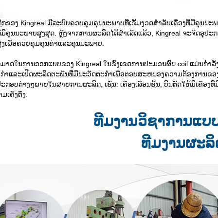
ເຫຼັກຂອງ Kingreal ມີລະບົບຄວບຄຸມຄຸນນະພາບທີ່ເຂັ້ມງວດສໍາລັບເຄື່ອງທີ່ມີຄຸນ
ີ່ມີຄຸນນະພາບສູງສຸດ. ຫຼັງຈາກການຜະລິດໄດ້ສໍາເລັດແລ້ວ, Kingreal ຈະຈັດອຸ
ສູງເພື່ອຄວບຄຸມຄຸນຄ່າແລະຄຸນນະພາບ.
າດໃນການອອກແບບຂອງ Kingreal ໃນຂົງເຂດການປະມວນຜົນ coil ແມ່ນກໍາລັງລະເມີ
ກໍາແລະເປີດຜະລິດຕະພັນທີ່ມີນະວັດຕະກໍາເພື່ອຕອບສະຫນອງຄວາມຕ້ອງການຂອງຕ
ະກອບຕ່າງໆພາຍໃນສາຍການຜະລິດ, ເຊັ່ນ: ເຄື່ອງເລື່ອນຊັ້ນ, ບິນຕັດໃຫ້ມີເຄື່ອ
ມເຄັ່ງຕຶງ.
ທີມງານວິຊາການແບບ
ທີມງານຜະລິ