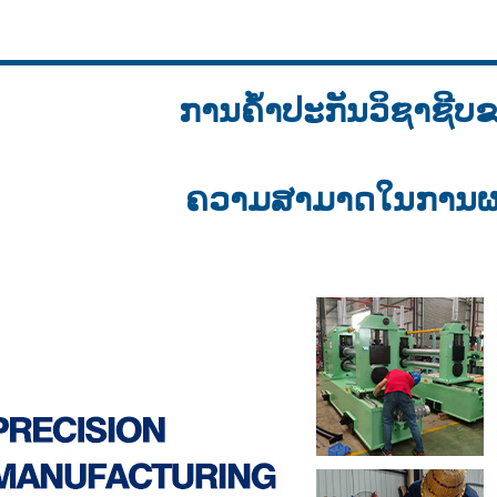
ການຄ້ໍາປະກັນວິຊາຊີບ
ຄວາມສາມາດໃນການຜະ