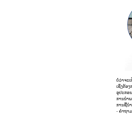
ບໍ່ວ່າຈະ
ເຊິ່ງຕ້
ອຸປະກອນ
ການນໍາພ
ການຊີ້ນໍ
- ຄໍາຖາມ