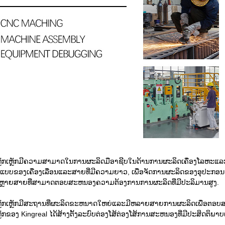
 ເຫຼັກເຫຼັກມີຄວາມສາມາດໃນການຜະລິດມືອາຊີບໃນດ້ານການຜະລິດເຄື່ອງໂລຫະແລະ
ບບຂອງເຄື່ອງເລື່ອນແລະສາຍທີ່ມີຄວາມຍາວ, ເພື່ອຈັດການຜະລິດຂອງອຸປະກອນ, ເຄ
ຫຼາຍສາຍທີ່ສາມາດຕອບສະຫນອງຄວາມຕ້ອງການການຜະລິດທີ່ມີປະລິມານສູງ.
 ເຫຼັກເຫຼັກມີສະຖານທີ່ຜະລິດຂະຫນາດໃຫຍ່ແລະມີຫລາຍສາຍການຜະລິດເພື່
ເຫຼັກຂອງ Kingreal ໄດ້ສ້າງຕັ້ງລະບົບຕ່ອງໂສ້ຕ່ອງໂສ້ການສະຫນອງທີ່ມີປະສິດຕິ