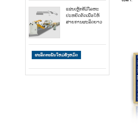
ແຜ່ນເຫຼັກທີ່ມີໂລຫະ
ປະຫຍັດຕັດເພື່ອໃຫ້
ສາຍການຜະລິດຍາວ
ຜະລິດຕະພັນໃຫມ່ທັງຫມົດ