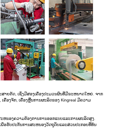
ສາຍຕັດ, ເຊິ່ງມີສອງເຄື່ອງປະມວນຜົນທີ່ມີຂະຫນາດໃຫຍ່. ຈາກ
ື່ອງຈັກ, ເຄື່ອງຫຼີ້ນການຜະລິດຂອງ Kingreal ມີຄວາມ
ອຕອບສະຫນອງຄວາມຕ້ອງການການອອກແບບແລະການຜະລິດສູງ.
ພາບເພື່ອຮັບປະກັນການສະຫນອງວັດຖຸດິບແລະສ່ວນປະກອບທີ່ທັນ