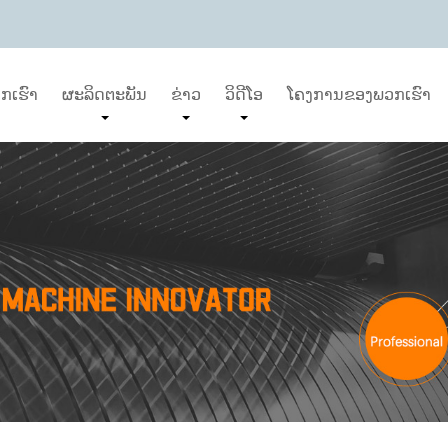
ກເຮົາ
ຜະລິດຕະພັນ
ຂ່າວ
ວິດີໂອ
ໂຄງການຂອງພວກເຮົາ