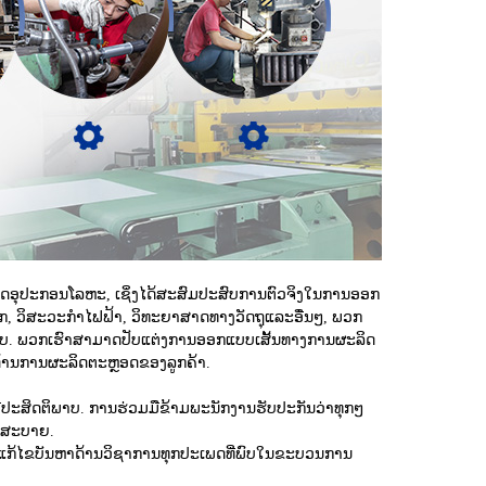
ິດອຸປະກອນໂລຫະ, ເຊິ່ງໄດ້ສະສົມປະສົບການຕົວຈິງໃນການອອກ
ັກ, ວິສະວະກໍາໄຟຟ້າ, ວິທະຍາສາດທາງວັດຖຸແລະອື່ນໆ, ພວກ
ບບ.
ພວກເຮົາສາມາດປັບແຕ່ງການອອກແບບເສັ້ນທາງການຜະລິດ
ດ້ານການຜະລິດຕະຫຼອດຂອງລູກຄ້າ.
ີປະສິດຕິພາບ. ການຮ່ວມມືຂ້າມພະນັກງານຮັບປະກັນວ່າທຸກໆ
ກສະບາຍ.
ກ້ໄຂບັນຫາດ້ານວິຊາການທຸກປະເພດທີ່ພົບໃນຂະບວນການ