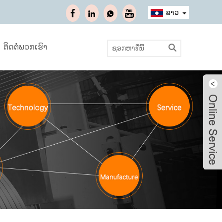
ລາວ
ຕິດຕໍ່ພວກເຮົາ