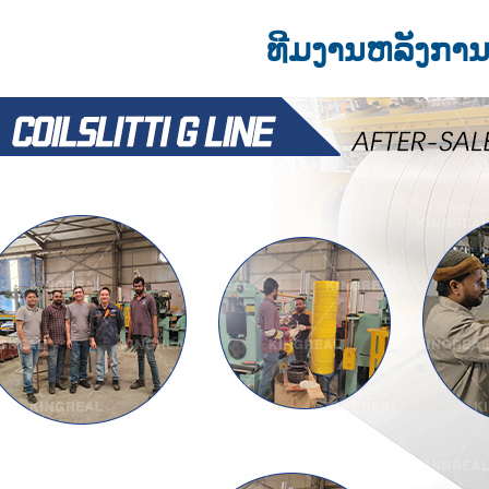
ທີມງານຫລັງກາ