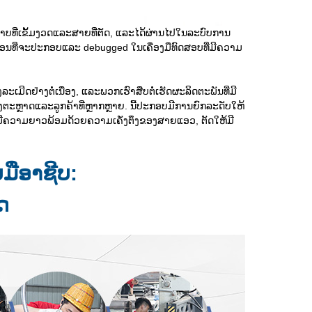
ນະພາບທີ່ເຂັ້ມງວດແລະສາຍທີ່ຕັດ, ແລະໄດ້ຜ່ານໄປໃນລະບົບການ
ປະກອນທີ່ຈະປະກອບແລະ debugged ໃນເຄື່ອງມືທົດສອບທີ່ມີຄວາມ
ດຢ່າງຕໍ່ເນື່ອງ, ແລະພວກເຮົາສືບຕໍ່ເຮັດຜະລິດຕະພັນທີ່ມີ
ະຫຼາດແລະລູກຄ້າທີ່ຫຼາກຫຼາຍ. ນີ້ປະກອບມີການຍົກລະດັບໃຫ້
ງທີ່ມີຄວາມຍາວພ້ອມດ້ວຍຄວາມເຄັ່ງຕຶງຂອງສາຍແອວ, ຕັດໃຫ້ມີ
ມືອາຊີບ:
ດ