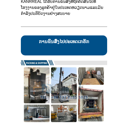
KANRREAL ໄດ້ຮັບການຂົນສົ່ງທີ່ຖືກຕັດສິນໄປທີ່
ໂຮງງານຂອງລູກຄ້າຢູ່ໃນປະເທດຫວຽດນາມແລະມັນ
ກໍາລັງປະຕິບັດງານຢ່າງສະບາຍ
ການຂົນສົ່ງໄປປະເທດເກຣັກ