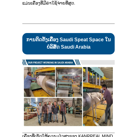
ແມ່ນເຄື່ອງທີ່ມີຄ່າໃຊ້ຈ່າຍທີ່ສຸດ.
ການຕິດຕັ້ງເຄື່ອງ Saudi Speat Space ໃນ
ບໍລິສັດ Saudi Arabia
ເຄື່ອງທີ່ເຮັດໃຫ້ຄວາມໄວສູງຂອງ KANRREAL MIND