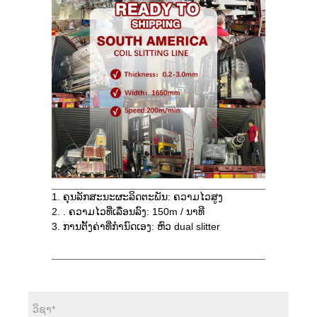
1. ຄຸນລັກສະນະຜະລິດຕະພັນ: ຄວາມໄວສູງ
2. . ຄວາມໄວທີ່ເລື່ອນລົງ: 150m / ນາທີ
3. ການຕັ້ງຄ່າທີ່ກໍານົດເອງ: ຫົວ dual slitter