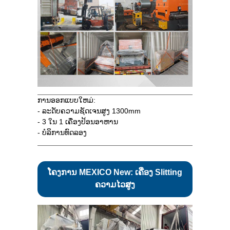
ການອອກແບບໃຫມ່:
- ລະດັບຄວາມຊັດເຈນສູງ 1300mm
- 3 ໃນ 1 ເຄື່ອງປ້ອນອາຫານ
- ບໍລິການທົດລອງ
ໂຄງການ MEXICO New: ເຄື່ອງ Slitting
ຄວາມໄວສູງ