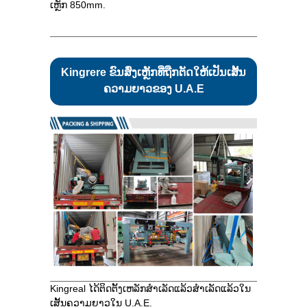
ເຫຼັກ 850mm.
Kingrere ຂົນສົ່ງເຫຼັກທີ່ຖືກຕັດໃຫ້ເປັນເສັ້ນ
ຄວາມຍາວຂອງ U.A.E
Kingreal ໄດ້ຕິດຕັ້ງເຫລັກສໍາເລັດແລ້ວສໍາເລັດແລ້ວໃນ
ເສັ້ນຄວາມຍາວໃນ U.A.E.