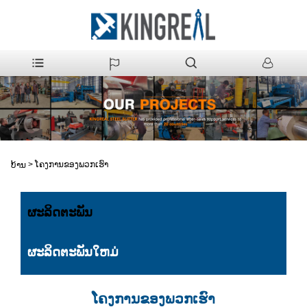
>
ໂຄງການຂອງພວກເຮົາ
ບ້ານ
ຜະລິດຕະພັນ
ຜະລິດຕະພັນໃຫມ່
ໂຄງການຂອງພວກເຮົາ