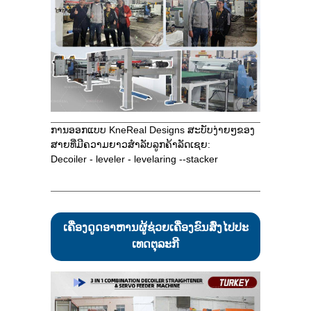
ການອອກແບບ KneReal Designs ສະບັບງ່າຍໆຂອງ
ສາຍທີ່ມີຄວາມຍາວສໍາລັບລູກຄ້າລັດເຊຍ:
Decoiler - leveler - levelaring --stacker
ເຄື່ອງດູດອາຫານຜູ້ຊ່ວຍເຄື່ອງຂົນສົ່ງໄປປະ
ເທດຕຸລະກີ