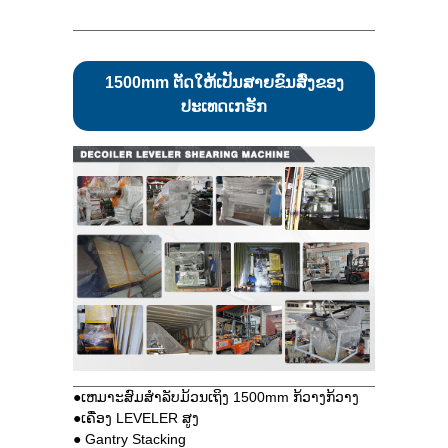
1500mm ຕັດໃຫ້ເປັນສາຍຂົນສົ່ງຂອງ
ປະເທດເກຣັກ
●ເຫມາະສົມສໍາລັບມ້ວນເຖິງ 1500mm ກ້ວາງກ້ວາງ
●ເຄື່ອງ LEVELER ສູງ
● Gantry Stacking