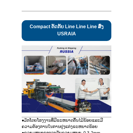
Compact ຕັດກັບ Line Line Line ສົ່ງ
USRAIA
●ມັກໂດຍໂຮງງານທີ່ມີຂະຫນາດຕົ້ນໄມ້ນ້ອຍແລະມີ
ຄວາມຕ້ອງການໃນການປຸງແຕ່ງຂະຫນາດນ້ອຍ
●ຄວາມຫນາຂອງລະດັບຄວາມຫນາ: 0.3-2mm