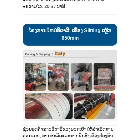
●ຄວາມໄວ: 20m / ນາທີ
ໂຄງການໃຫມ່ອີຕາລີ: ເຄື່ອງ Slitting ເຫຼັກ
850mm
ຊ່ວຍລູກຄ້າຊາວອີຕາລີຂອງພວກເຮົາໃຫ້ສໍາເລັດການ
ອອກແບບ, ການຜະລິດແລະການຂົນສົ່ງເຄື່ອງປ້ອງກັນ