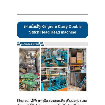
ການຂົນສົ່ງ Kingrere Carry Double
Stitch Head Head machine
Kingreal ໄດ້ຈັດແຈງວິສະວະກອນທ້ອງຖິ່ນຂອງປະເທດ