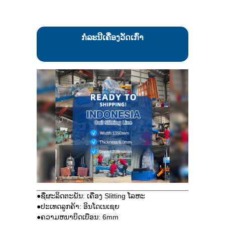
ກໍລະນີເຄື່ອງວັດເກົ່າ
●ຊື່ຜະລິດຕະພັນ: ເຄື່ອງ Slitting ໂລຫະ
●ປະເທດລູກຄ້າ: ອິນໂດເນເຊຍ
●ຄວາມຫນາບິດເບືອນ: 6mm