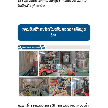
ຣັດເຊຍໃຫ້ກັບໂຮງງານຂອງລູກຄ້າເພື່ອຊ່ວຍໃນການ
ຕິດຕັ້ງເຄື່ອງຈັກຫຍິບ
ການຂົນສົ່ງກະສັດໃນເສັ້ນລວດລາຍທີ່ລຽບ
ງ່າຍ
ກະສັດໄດ້ອອກແບບເຄື່ອງ Slitting ແບບງ່າຍດາຍ, ເຊິ່ງ