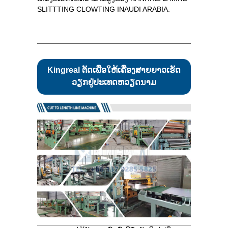
SLITTTING CLOWTING INAUDI ARABIA.
Kingreal ຕັດເພື່ອໃຫ້ເຄື່ອງສາຍຍາວເຮັດ
ວຽກຢູ່ປະເທດຫວຽດນາມ