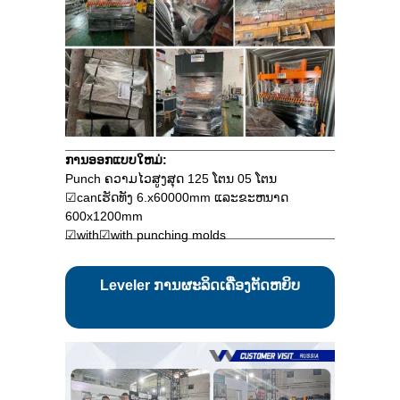
ການອອກແບບໃຫມ່:
Punch ຄວາມໄວສູງສຸດ 125 ໂຕນ 05 ໂຕນ
☑canເຮັດທັງ 6.x60000mm ແລະຂະຫນາດ
600x1200mm
☑with☑with punching molds
Leveler ການຜະລິດເຄື່ອງຕັດຫຍິບ