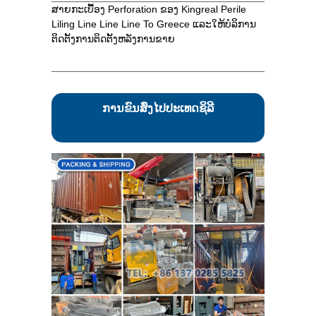
ສາຍກະເບື້ອງ Perforation ຂອງ Kingreal Perile
Liling Line Line Line To Greece ແລະໃຫ້ບໍລິການ
ຕິດຕັ້ງການຕິດຕັ້ງຫລັງການຂາຍ
ການຂົນສົ່ງໄປປະເທດຊິລີ