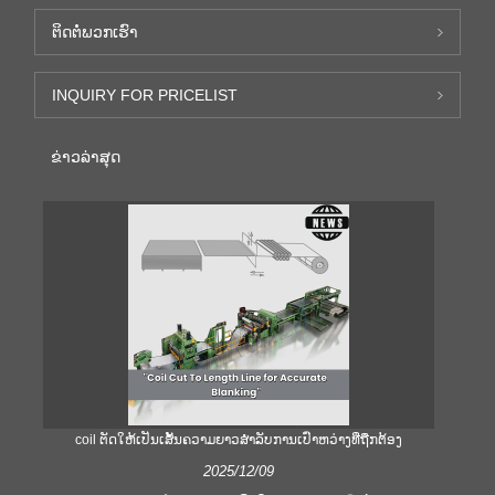
ຕິດ​ຕໍ່​ພວກ​ເຮົາ
INQUIRY FOR PRICELIST
ຂ່າວ​ລ່າ​ສຸດ
coil ຕັດໃຫ້ເປັນເສັ້ນຄວາມຍາວສໍາລັບການເປົ່າຫວ່າງທີ່ຖືກຕ້ອງ
ຄ
2025/12/09