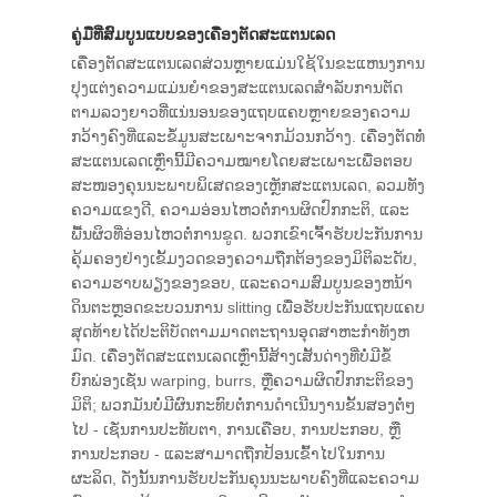
ຄູ່ມືທີ່ສົມບູນແບບຂອງເຄື່ອງຕັດສະແຕນເລດ
ເຄື່ອງຕັດສະແຕນເລດສ່ວນຫຼາຍແມ່ນໃຊ້ໃນຂະແຫນງການ
ປຸງແຕ່ງຄວາມແມ່ນຍໍາຂອງສະແຕນເລດສໍາລັບການຕັດ
ຕາມລວງຍາວທີ່ແນ່ນອນຂອງແຖບແຄບຫຼາຍຂອງຄວາມ
ກວ້າງຄົງທີ່ແລະຂໍ້ມູນສະເພາະຈາກມ້ວນກວ້າງ. ເຄື່ອງຕັດທໍ່
ສະແຕນເລດເຫຼົ່ານີ້ມີຄວາມໝາຍໂດຍສະເພາະເພື່ອຕອບ
ສະໜອງຄຸນນະພາບພິເສດຂອງເຫຼັກສະແຕນເລດ, ລວມທັງ
ຄວາມແຂງດີ, ຄວາມອ່ອນໄຫວຕໍ່ການຜິດປົກກະຕິ, ແລະ
ພື້ນຜິວທີ່ອ່ອນໄຫວຕໍ່ການຂູດ. ພວກເຂົາເຈົ້າຮັບປະກັນການ
ຄຸ້ມຄອງຢ່າງເຂັ້ມງວດຂອງຄວາມຖືກຕ້ອງຂອງມິຕິລະດັບ,
ຄວາມຮາບພຽງຂອງຂອບ, ແລະຄວາມສົມບູນຂອງຫນ້າ
ດິນຕະຫຼອດຂະບວນການ slitting ເພື່ອຮັບປະກັນແຖບແຄບ
ສຸດທ້າຍໄດ້ປະຕິບັດຕາມມາດຕະຖານອຸດສາຫະກໍາທັງຫ
ມົດ. ເຄື່ອງຕັດສະແຕນເລດເຫຼົ່ານີ້ສ້າງເສັ້ນດ່າງທີ່ບໍ່ມີຂໍ້
ບົກພ່ອງເຊັ່ນ warping, burrs, ຫຼືຄວາມຜິດປົກກະຕິຂອງ
ມິຕິ; ພວກມັນບໍ່ມີຜົນກະທົບຕໍ່ການດໍາເນີນງານຂັ້ນສອງຕໍ່ໆ
ໄປ - ເຊັ່ນການປະທັບຕາ, ການເຄືອບ, ການປະກອບ, ຫຼື
ການປະກອບ - ແລະສາມາດຖືກປ້ອນເຂົ້າໄປໃນການ
ຜະລິດ, ດັ່ງນັ້ນການຮັບປະກັນຄຸນນະພາບຄົງທີ່ແລະຄວາມ