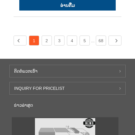
ອ່ານ​ຕື່ມ
1
2
3
4
5
...
68
ຕິດ​ຕໍ່​ພວກ​ເຮົາ
INQUIRY FOR PRICELIST
ຂ່າວ​ລ່າ​ສຸດ