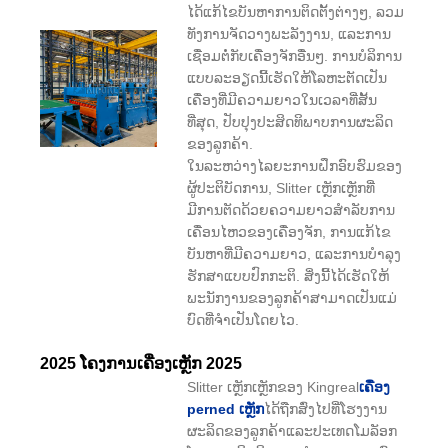
ໄດ້ແກ້ໄຂບັນຫາການຕິດຕັ້ງຕ່າງໆ, ລວມ
ທັງການຈັດວາງພະລັງງານ, ແລະການ
ເຊື່ອມຕໍ່ກັບເຄື່ອງຈັກອື່ນໆ. ການບໍລິການ
ແບບລະອຽດນີ້ເຮັດໃຫ້ໂລຫະຕັດເປັນ
ເຄື່ອງທີ່ມີຄວາມຍາວໃນເວລາທີ່ສັ້ນ
ທີ່ສຸດ, ປັບປຸງປະສິດທິພາບການຜະລິດ
ຂອງລູກຄ້າ.
ໃນລະຫວ່າງໄລຍະການຝຶກອົບຮົມຂອງ
ຜູ້ປະຕິບັດການ, Slitter ເຫຼັກເຫຼັກທີ່
ມີການຕັດດ້ວຍຄວາມຍາວສໍາລັບການ
ເຄື່ອນໄຫວຂອງເຄື່ອງຈັກ, ການແກ້ໄຂ
ບັນຫາທີ່ມີຄວາມຍາວ, ແລະການບໍາລຸງ
ຮັກສາແບບປົກກະຕິ. ສິ່ງນີ້ໄດ້ເຮັດໃຫ້
ພະນັກງານຂອງລູກຄ້າສາມາດເປັນແມ່
ບົດທີ່ຈໍາເປັນໂດຍໄວ.
2025 ໂຄງການເຄື່ອງເຫຼັກ 2025
Slitter ເຫຼັກເຫຼັກຂອງ Kingreal
ເຄື່ອງ
perned ເຫຼັກ
ໄດ້ຖືກສົ່ງໄປທີ່ໂຮງງານ
ຜະລິດຂອງລູກຄ້າແລະປະເທດໂມລັອກ