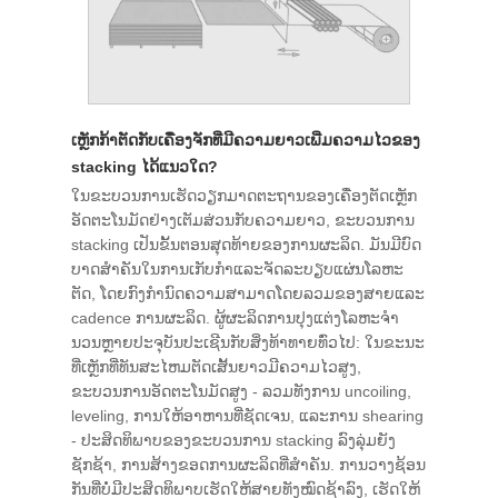
ເຫຼັກກ້າຕັດກັບເຄື່ອງຈັກທີ່ມີຄວາມຍາວເພີ່ມຄວາມໄວຂອງ
stacking ໄດ້ແນວໃດ?
ໃນຂະບວນການເຮັດວຽກມາດຕະຖານຂອງເຄື່ອງຕັດເຫຼັກ
ອັດຕະໂນມັດຢ່າງເຕັມສ່ວນກັບຄວາມຍາວ, ຂະບວນການ
stacking ເປັນຂັ້ນຕອນສຸດທ້າຍຂອງການຜະລິດ. ມັນມີບົດ
ບາດສໍາຄັນໃນການເກັບກໍາແລະຈັດລະບຽບແຜ່ນໂລຫະ
ຕັດ, ໂດຍກົງກໍານົດຄວາມສາມາດໂດຍລວມຂອງສາຍແລະ
cadence ການຜະລິດ. ຜູ້ຜະລິດການປຸງແຕ່ງໂລຫະຈໍາ
ນວນຫຼາຍປະຈຸບັນປະເຊີນກັບສິ່ງທ້າທາຍທົ່ວໄປ: ໃນຂະນະ
ທີ່ເຫຼັກທີ່ທັນສະໄຫມຕັດເສັ້ນຍາວມີຄວາມໄວສູງ,
ຂະບວນການອັດຕະໂນມັດສູງ - ລວມທັງການ uncoiling,
leveling, ການໃຫ້ອາຫານທີ່ຊັດເຈນ, ແລະການ shearing
- ປະສິດທິພາບຂອງຂະບວນການ stacking ລົງລຸ່ມຍັງ
ຊັກຊ້າ, ການສ້າງຂອດການຜະລິດທີ່ສໍາຄັນ. ການວາງຊ້ອນ
ກັນທີ່ບໍ່ມີປະສິດທິພາບເຮັດໃຫ້ສາຍທັງໝົດຊ້າລົງ, ເຮັດໃຫ້