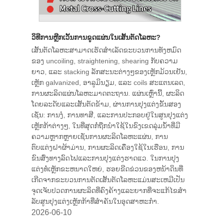
ວິທີການຫຼີກເວັ້ນການຂູດແຜ່ນໃນເສັ້ນຕັດໂລຫະ?
ເສັ້ນຕັດໂລຫະສາມາດເຮັດສໍາເລັດຂະບວນການທັງຫມົດ
ຂອງ uncoiling, straightening, shearing ກັບຄວາມ
ຍາວ, ແລະ stacking ລັກສະນະຕ່າງໆຂອງເຫຼັກມ້ວນເຢັນ,
ເຫຼັກ galvanized, ອາລູມິນຽມ, ແລະ coils ສະແຕນເລດ,
ການຜະລິດແຜ່ນໂລຫະມາດຕະຖານ. ແຜ່ນເຫຼົ່ານີ້, ຜະລິດ
ໂດຍລະດັບແລະເສັ້ນຕັດຂ້າມ, ຜ່ານການປຸງແຕ່ງຂັ້ນສອງ
ເຊັ່ນ: ການງໍ, ການທາສີ, ແລະການປະກອບຢູ່ໃນສູນປຸງແຕ່ງ
ເຫຼັກກ້າຕ່າງໆ, ໃນທີ່ສຸດກໍ່ຖືກນໍາໃຊ້ໃນຂົງເຂດລຸ່ມນ້ໍາທີ່ມີ
ຄວາມຫຼາກຫຼາຍເຊັ່ນການຜະລິດໂລຫະແຜ່ນ, ການ
ຕົບແຕ່ງຝາຜ້າມ່ານ, ການຜະລິດເຄື່ອງໃຊ້ໃນເຮືອນ, ການ
ຂົນສົ່ງທາງລົດໄຟແລະການປຸງແຕ່ງຮາດແວ. ໃນການປຸງ
ແຕ່ງທໍ່ເຫຼັກຂະຫນາດໃຫຍ່, ຮອຍຂີດຂ່ວນຂອງຫນ້າດິນທີ່
ເກີດຈາກຂະບວນການຕັດເສັ້ນຕັດໂລຫະແມ່ນສະເຫມີເປັນ
ຈຸດເຈັບປວດການຜະລິດທີ່ຄົງຄ້າງແລະຍາກທີ່ຈະແກ້ໄຂສໍາ
ລັບສູນປຸງແຕ່ງເຫຼັກກ້າທີ່ສໍາຄັນໃນອຸດສາຫະກໍາ.
2026-06-10