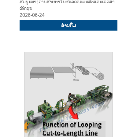
ສົມບູນທາງດ້ານສາຍຕາໃນຜະລິດຕະພັນສະແຕນເລດສໍາ
ເລັດຮູບ.
2026-06-24
ອ່ານ​ຕື່ມ