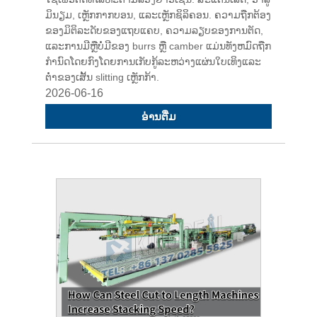
ມິນຽມ, ເຫຼັກກາກບອນ, ແລະເຫຼັກຊິລິຄອນ. ຄວາມຖືກຕ້ອງ
ຂອງມິຕິລະດັບຂອງແຖບແຄບ, ຄວາມລຽບຂອງການຕັດ,
ແລະການມີຫຼືບໍ່ມີຂອງ burrs ຫຼື camber ແມ່ນທັງຫມົດຖືກ
ກໍານົດໂດຍກົງໂດຍການເກັບກູ້ລະຫວ່າງແຜ່ນໃບເທິງແລະ
ຕ່ໍາຂອງເສັ້ນ slitting ເຫຼັກກ້າ.
2026-06-16
ອ່ານ​ຕື່ມ