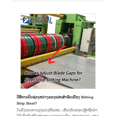
ວິທີການປັບຊ່ອງຫວ່າງຂອງແຜ່ນສໍາລັບເຄື່ອງ Slitting
Strip Steel?
ໃນຂົງເຂດການປຸງແຕ່ງທໍ່ໂລຫະ, ເຄື່ອງຕັດແຖບເຫຼັກຖືກນໍາ
ໃຊ້ເພື່ອຕັດທໍ່ໂລຫະຕາມລວງຍາວເຊັ່ນ: ສະແຕນເລດ, ອາລູ