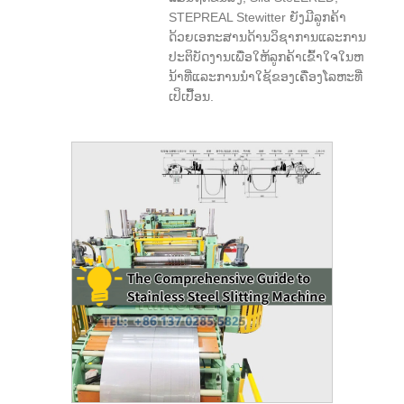
STEPREAL Stewitter ຍັງມີລູກຄ້າ
ດ້ວຍເອກະສານດ້ານວິຊາການແລະການ
ປະຕິບັດງານເພື່ອໃຫ້ລູກຄ້າເຂົ້າໃຈໃນຫ
ນ້າທີ່ແລະການນໍາໃຊ້ຂອງເຄື່ອງໂລຫະທີ່
ເປິເປື້ອນ.