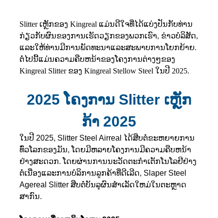
Slitter ເຫຼັກຂອງ Kingreal ແມ່ນດີໃຈທີ່ໄດ້ແບ່ງປັນກັບທ່ານ
ກ່ຽວກັບຜົນຂອງການເຮັດວຽກຂອງພວກເຮົາ, ຂ່າວບໍລິສັດ,
ແລະໃຫ້ທ່ານມີການພັດທະນາແລະສະພາບການໂຍກຍ້າຍ.
ຕໍ່ໄປນີ້ແມ່ນຄວາມຄືບຫນ້າຂອງໂຄງການຕ່າງໆຂອງ
Kingreal Slitter ຂອງ Kingreal Stellow Steel ໃນປີ 2025.
2025 ໂຄງການ Slitter ເຫຼັກ
ກ້າ 2025
ໃນປີ 2025, Slitter Steel Airreal ໄດ້ສືບຕໍ່ຂະຫຍາຍການ
ທົ່ວໂລກຂອງມັນ, ໂດຍມີຫລາຍໂຄງການມີຄວາມຄືບຫນ້າ
ຢ່າງສະດວກ. ໂດຍຜ່ານການນະວັດຕະກໍາເຕັກໂນໂລຢີຢ່າງ
ຕໍ່ເນື່ອງແລະການບໍລິການລູກຄ້າທີ່ດີເລີດ, Slaper Steel
Agereal Slitter ສືບຕໍ່ບັນລຸຜົນສໍາເລັດໃຫມ່ໃນຕະຫຼາດ
ສາກົນ.