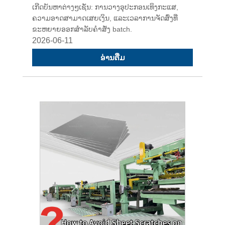
ເກີດບັນຫາຕ່າງໆເຊັ່ນ: ການວາງອຸປະກອນເທິງກະແສ,
ຄວາມອາດສາມາດເສຍເງິນ, ແລະເວລາການຈັດສົ່ງທີ່
ຂະຫຍາຍອອກສໍາລັບຄໍາສັ່ງ batch.
2026-06-11
ອ່ານ​ຕື່ມ