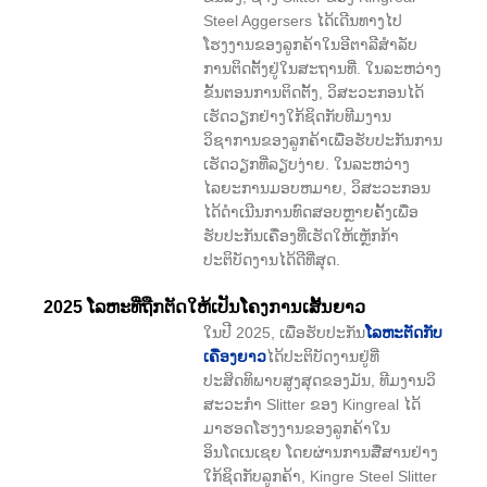
Steel Aggersers ໄດ້ເດີນທາງໄປ
ໂຮງງານຂອງລູກຄ້າໃນອີຕາລີສໍາລັບ
ການຕິດຕັ້ງຢູ່ໃນສະຖານທີ່. ໃນລະຫວ່າງ
ຂັ້ນຕອນການຕິດຕັ້ງ, ວິສະວະກອນໄດ້
ເຮັດວຽກຢ່າງໃກ້ຊິດກັບທີມງານ
ວິຊາການຂອງລູກຄ້າເພື່ອຮັບປະກັນການ
ເຮັດວຽກທີ່ລຽບງ່າຍ. ໃນລະຫວ່າງ
ໄລຍະການມອບຫມາຍ, ວິສະວະກອນ
ໄດ້ດໍາເນີນການທົດສອບຫຼາຍຄັ້ງເພື່ອ
ຮັບປະກັນເຄື່ອງທີ່ເຮັດໃຫ້ເຫຼັກກ້າ
ປະຕິບັດງານໄດ້ດີທີ່ສຸດ.
2025 ໂລຫະທີ່ຖືກຕັດໃຫ້ເປັນໂຄງການເສັ້ນຍາວ
ໃນປີ 2025, ເພື່ອຮັບປະກັນ
ໂລຫະຕັດກັບ
ເຄື່ອງຍາວ
ໄດ້ປະຕິບັດງານຢູ່ທີ່
ປະສິດທິພາບສູງສຸດຂອງມັນ, ທີມງານວິ
ສະວະກໍາ Slitter ຂອງ Kingreal ໄດ້
ມາຮອດໂຮງງານຂອງລູກຄ້າໃນ
ອິນໂດເນເຊຍ ໂດຍຜ່ານການສື່ສານຢ່າງ
ໃກ້ຊິດກັບລູກຄ້າ, Kingre Steel Slitter