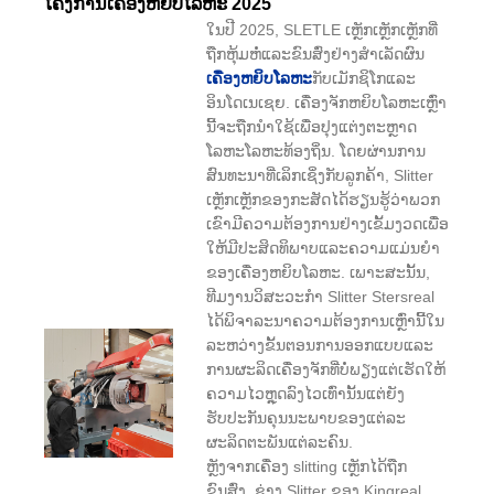
ໂຄງການເຄື່ອງຫຍິບໂລຫະ 2025
ໃນປີ 2025, SLETLE ເຫຼັກເຫຼັກເຫຼັກທີ່
ຖືກຫຸ້ມຫໍ່ແລະຂົນສົ່ງຢ່າງສໍາເລັດຜົນ
ເຄື່ອງຫຍິບໂລຫະ
ກັບເມັກຊິໂກແລະ
ອິນໂດເນເຊຍ. ເຄື່ອງຈັກຫຍິບໂລຫະເຫຼົ່າ
ນີ້ຈະຖືກນໍາໃຊ້ເພື່ອປຸງແຕ່ງຕະຫຼາດ
ໂລຫະໂລຫະທ້ອງຖິ່ນ. ໂດຍຜ່ານການ
ສົນທະນາທີ່ເລິກເຊິ່ງກັບລູກຄ້າ, Slitter
ເຫຼັກເຫຼັກຂອງກະສັດໄດ້ຮຽນຮູ້ວ່າພວກ
ເຂົາມີຄວາມຕ້ອງການຢ່າງເຂັ້ມງວດເພື່ອ
ໃຫ້ມີປະສິດທິພາບແລະຄວາມແມ່ນຍໍາ
ຂອງເຄື່ອງຫຍິບໂລຫະ. ເພາະສະນັ້ນ,
ທີມງານວິສະວະກໍາ Slitter Stersreal
ໄດ້ພິຈາລະນາຄວາມຕ້ອງການເຫຼົ່ານີ້ໃນ
ລະຫວ່າງຂັ້ນຕອນການອອກແບບແລະ
ການຜະລິດເຄື່ອງຈັກທີ່ບໍ່ພຽງແຕ່ເຮັດໃຫ້
ຄວາມໄວຫຼຸດລົງໄວເທົ່ານັ້ນແຕ່ຍັງ
ຮັບປະກັນຄຸນນະພາບຂອງແຕ່ລະ
ຜະລິດຕະພັນແຕ່ລະຄົນ.
ຫຼັງຈາກເຄື່ອງ slitting ເຫຼັກໄດ້ຖືກ
ຂົນສົ່ງ, ຊ່າງ Slitter ຂອງ Kingreal