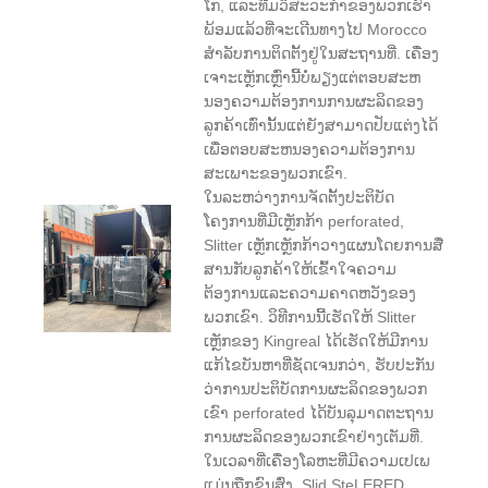
ໂກ, ແລະທີມວິສະວະກໍາຂອງພວກເຮົາ
ພ້ອມແລ້ວທີ່ຈະເດີນທາງໄປ Morocco
ສໍາລັບການຕິດຕັ້ງຢູ່ໃນສະຖານທີ່. ເຄື່ອງ
ເຈາະເຫຼັກເຫຼົ່ານີ້ບໍ່ພຽງແຕ່ຕອບສະຫ
ນອງຄວາມຕ້ອງການການຜະລິດຂອງ
ລູກຄ້າເທົ່ານັ້ນແຕ່ຍັງສາມາດປັບແຕ່ງໄດ້
ເພື່ອຕອບສະຫນອງຄວາມຕ້ອງການ
ສະເພາະຂອງພວກເຂົາ.
ໃນລະຫວ່າງການຈັດຕັ້ງປະຕິບັດ
ໂຄງການທີ່ມີເຫຼັກກ້າ perforated,
Slitter ເຫຼັກເຫຼັກກ້າວາງແຜນໂດຍການສື່
ສານກັບລູກຄ້າໃຫ້ເຂົ້າໃຈຄວາມ
ຕ້ອງການແລະຄວາມຄາດຫວັງຂອງ
ພວກເຂົາ. ວິທີການນີ້ເຮັດໃຫ້ Slitter
ເຫຼັກຂອງ Kingreal ໄດ້ເຮັດໃຫ້ມີການ
ແກ້ໄຂບັນຫາທີ່ຊັດເຈນກວ່າ, ຮັບປະກັນ
ວ່າການປະຕິບັດການຜະລິດຂອງພວກ
ເຂົາ perforated ໄດ້ບັນລຸມາດຕະຖານ
ການຜະລິດຂອງພວກເຂົາຢ່າງເຕັມທີ່.
ໃນເວລາທີ່ເຄື່ອງໂລຫະທີ່ມີຄວາມເປເພ
ແມ່ນຖືກຂົນສົ່ງ, Slid SteLERED,