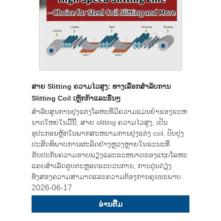
ສາຍ Slitting ຄວາມໄວສູງ: ທາງເລືອກສໍາລັບການ
Slitting Coil ເຫຼັກກ້າແລະອື່ນໆ
ສໍາລັບສູນການປຸງແຕ່ງໂລຫະທີ່ມີຄວາມແມ່ນຍໍາຂອງຂະຫ
ນາດໃຫຍ່ໃນມື້ນີ້, ສາຍ slitting ຄວາມໄວສູງ, ເປັນ
ອຸປະກອນຫຼັກໃນພາກສະຫນາມການປຸງແຕ່ງ coil, ປັບປຸງ
ປະສິດທິພາບການຜະລິດຢ່າງຫຼວງຫຼາຍໃນຂະນະທີ່
ຮັບປະກັນຄວາມຮາບພຽງແລະຂະຫນາດຂອງແຖບໂລຫະ
ແຄບສໍາເລັດຮູບຕະຫຼອດຂະບວນການ, ການດຸ່ນດ່ຽງ
ທັງສອງຄວາມສາມາດແລະຄວາມຕ້ອງການຄຸນນະພາບ.
2026-06-17
ອ່ານ​ຕື່ມ