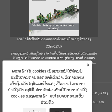
coil ຕັດໃຫ້ເປັນເສັ້ນຄວາມຍາວສໍາລັບການເປົ່າຫວ່າງທີ່ຖືກຕ້ອງ
ຄ
2025/12/09
ການປຸງແຕ່ງວັດສະດຸໂລຫະກໍາລັງເຕີບໃຫຍ່ຂະຫຍາຍຕົວຂື້ນແລະສໍາ
ຄັນຫຼາຍໃນບັນດາອາຄານແລະຂະແຫນງກໍ່ສ້າງ. ການພັດທະນາ
ໃ
ເຕັກໂນໂລຢີແລະການຫັນປ່ຽນຄວາມຄາດຫວັງຂອງລູກຄ້າກໍາມະກໍາ
ເ
X
ບໍລິສັດເພື່ອຕອບສະຫນອງເງື່ອນໄຂການຜະລິດທີ່ຍິ່ງໃຫຍ່ແລະຄວາມ
ອຸປ
ພວກເຮົາໃຊ້ cookies ເພື່ອສະເຫນີໃຫ້ທ່ານມີ
ຕ້ອງການດ້ານຄຸນນະພາບ. ເຕັກນິກການປຸງແຕ່ງມືແບບທໍາມະດາແມ່ນ
ຫ
ບໍ່ພຽງພໍທີ່ຈະຕອບສະຫນອງຄວາມຕ້ອງການຂອງອຸດສາຫະກໍາທີ່ທັນ
ປ
ປະສົບການການຊອກຫາທີ່ດີກວ່າ, ວິເຄາະການ
ສະໄຫມ, ໂດຍສະເພາະໃນການສະແຫວງຫາຄວາມຖືກຕ້ອງແລະ
ຕອ
ເຂົ້າຊົມເວັບໄຊທ໌ແລະປັບແຕ່ງເນື້ອຫາ. ໂດຍການ
ປະສິດທິພາບສູງ. ເພາະສະນັ້ນ, coil ການຕັດໄປຫາເສັ້ນຄວາມຍາວ
ໄດ້ເກີດຂື້ນເປັນອຸປະກອນປະມວນຜົນ coil.
ນໍາໃຊ້ເວັບໄຊທ໌ນີ້, ທ່ານຕົກລົງເຫັນດີກັບການນໍາໃຊ້
ສະຫງວນລິຂະສິດ © GUANGZHOU KINGREAL MACHINERY CO., LTD., - ເຄື່ອງ
cookies ຂອງພວກເຮົາ.
ນະໂຍບາຍຄວາມເປັນ
ສ່ວນຕົວ
ຕັດທໍ່, ຕັດທໍ່ເສັ້ນໃຫ້ຍາວ, ຕັດໂລຫະເປັນເສັ້ນຍາວ - ສະຫງວນລິຂະສິດທຸກປະການ
ລິ້ງຄ໌
Sitemap
RSS
XML
Privacy Policy