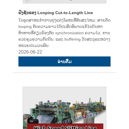
ຟັງຊັນຂອງ Looping Cut-to-Length Line
ໃນອຸດສາຫະກໍາການປຸງແຕ່ງໂລຫະທີ່ທັນສະໄຫມ, ສາຍຕັດ
looping ກັບຄວາມຍາວໄດ້ປະສິດທິພາບແກ້ໄຂບັນຫາ
ທ້າທາຍທີ່ກ່ຽວຂ້ອງກັບ synchronization ຄວາມໄວ, ການ
ຄວບຄຸມຄວາມກົດດັນ, ແລະ buffering ວັດສະດຸລະຫວ່າງ
ຫນ່ວຍປະມວນຜົນ.
2026-06-22
ອ່ານ​ຕື່ມ