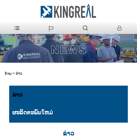
>
ຂ່າວ
ບ້ານ
ຂ່າວ
ຜະລິດຕະພັນໃຫມ່
ຂ່າວ