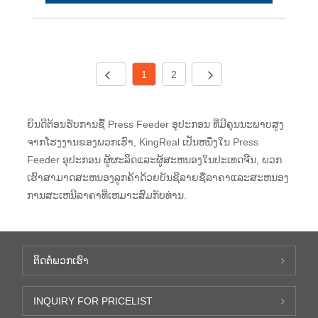
1
2
ຍິນດີຕ້ອນຮັບການຊື້ Press Feeder ອຸປະກອນ ທີ່ມີຄຸນນະພາບສູງ
ຈາກໂຮງງານຂອງພວກເຮົາ, KingReal ເປັນຫນຶ່ງໃນ Press
Feeder ອຸປະກອນ ຜູ້ຜະລິດແລະຜູ້ສະຫນອງໃນປະເທດຈີນ, ພວກ
ເຮົາສາມາດສະຫນອງລູກຄ້າດ້ວຍບັນຊີລາຍຊື່ລາຄາແລະສະຫນອງ
ການສະເຫນີລາຄາທີ່ເຫມາະສົມກັບທ່ານ.
ຕິດ​ຕໍ່​ພວກ​ເຮົາ
INQUIRY FOR PRICELIST