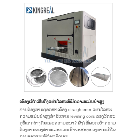
ເຄື່ອງເຮັດເສັ້ນກົງແຜ່ນໂລຫະທີ່ມີຄວາມແມ່ນຍໍາສູງ
ທ່ານ​ຕ້ອງ​ການ​ຊອກ​ຫາ​ເຄື່ອງ​ straightener ແຜ່ນ​ໂລ​ຫະ​
ຄວາມ​ແມ່ນ​ຍໍາ​ສູງ​ສໍາ​ລັບ​ການ leveling coils ຂອງ​ວັດ​ສະ​
ດຸ​ທີ່​ແຕກ​ຕ່າງ​ກັນ​ແລະ​ຄວາມ​ຫນາ​? ສົ່ງໃຫ້ພວກເຮົາຄວາມ
ຕ້ອງການຂອງທ່ານແລະພວກເຮົາຈະສະຫນອງການແກ້ໄຂ
ການອອກແບບທີ່ກໍາຫນົດເອງ!