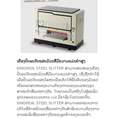
ເຄື່ອງປັບລະດັບແຜ່ນມ້ວນທີ່ມີຄວາມແມ່ນຍໍາສູງ
KINGREAL STEEL SLITTER ສາມາດສະຫນອງເຄື່ອງ
ປັບລະດັບແຜ່ນມ້ວນທີ່ມີຄວາມແມ່ນຍໍາສູງ, ເຊິ່ງຖືກນໍາໃຊ້
ເພື່ອປັບລະດັບແຜ່ນໂລຫະເພື່ອເຮັດໃຫ້ພື້ນຜິວຂອງມັນແປ
ເພື່ອຕອບສະຫນອງຄວາມຕ້ອງການຂອງຂະແຫນງອຸດ
ສາຫະກໍາທີ່ແຕກຕ່າງກັນ. ໃນຖານະເປັນຫນຶ່ງໃນຜູ້ຜະລິດ
ອຸປະກອນຂະບວນການ coil ມືອາຊີບໃນປະເທດຈີນ,
KINGREAL STEEL SLITTER ສາມາດອອກແບບການ
ແກ້ໄຂທີ່ກໍາຫນົດເອງທີ່ແຕກຕ່າງກັນສໍາລັບຄວາມຕ້ອງການ
ການຜະລິດທີ່ແຕກຕ່າງກັນຂອງລູກຄ້າຂອງພວກເຮົາ.