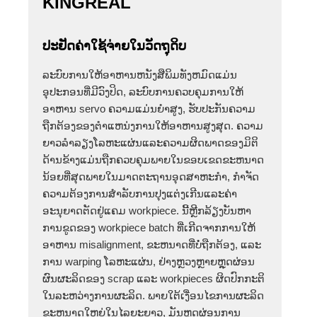
KINGREAL
ປະຢັດຄ່າໃຊ້ຈ່າຍໃນວັດຖຸດິບ
ລະບົບການໃຫ້ອາຫານຫນັງສືພິມທັງຫມົດແມ່ນ
ອຸປະກອນທີ່ມີວົງປິດ, ລະບົບການຄວບຄຸມການໃຫ້
ອາຫານ servo ຄວາມແມ່ນຍໍາສູງ, ຮັບປະກັນຄວາມ
ຖືກຕ້ອງຂອງຕໍາແຫນ່ງການໃຫ້ອາຫານສູງສຸດ. ຄວາມ
ຍາວລໍາລຽງໂລຫະແຜ່ນແລະຄວາມຜິດພາດຂອງມິຕິ
ດ້ານຂ້າງແມ່ນຖືກຄວບຄຸມພາຍໃນຂອບເຂດຂະຫນາດ
ນ້ອຍທີ່ສຸດພາຍໃນມາດຕະຖານອຸດສາຫະກໍາ, ກໍາຈັດ
ຄວາມຕ້ອງການສໍາລັບການປຸງແຕ່ງເກີນແລະຄ່າ
ອະນຸຍາດຕັດຢູ່ແຄມ workpiece. ນີ້ຫຼີກລ້ຽງບັນຫາ
ການຂູດຂອງ workpiece batch ທີ່ເກີດຈາກການໃຫ້
ອາຫານ misalignment, ຂະຫນາດທີ່ບໍ່ຖືກຕ້ອງ, ແລະ
ການ warping ໂລຫະແຜ່ນ, ຢ່າງຫຼວງຫຼາຍຫຼຸດຜ່ອນ
ຜົນຜະລິດຂອງ scrap ແລະ workpieces ຜິດປົກກະຕິ
ໃນລະຫວ່າງການຜະລິດ. ພາຍໃຕ້ເງື່ອນໄຂການຜະລິດ
ຂະຫນາດໃຫຍ່ໃນໄລຍະຍາວ, ມັນຫຼຸດຜ່ອນການ