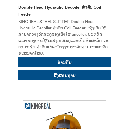
Double Head Hydraulic Decoiler ສໍາລັບ Coil
Feeder
KINGREAL STEEL SLITTER Double Head
Hydraulic Decoiler ສໍາລັບ Coil Feeder, ເຊິ່ງເຮັດໃຫ້
ສາມາດວາງວັດສະດຸສອງເທົ່າໃສ່ uncoiler, ປະຫຍັດ
ເວລາຂອງການປ່ຽນແປງວັດສະດຸແລະເພີ່ມຜົນຜະລິດ. ມັນ
ເຫມາະສົມສໍາລັບແຕ່ລະໂຮງງານຜະລິດສາຍການຜະລິດ
ຂະຫນາດໃຫຍ່.
ອ່ານ​ຕື່ມ
ສົ່ງສອບຖາມ