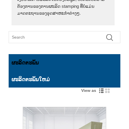
ຕ້ອງການຂອງການຜະລິດ stamping ທີ່ບໍ່ແມ່ນ
ມາດຕະຖານຂອງອຸດສາຫະກໍາຕ່າງໆ.
ຜະລິດຕະພັນ
ຜະລິດຕະພັນໃຫມ່
View as