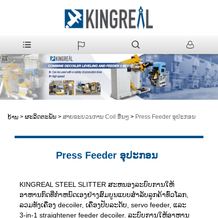
>
ຜະລິດຕະພັນ
>
ສາຍຂະບວນການ Coil ອື່ນໆ
>
Press Feeder ອຸປະກອນ
ບ້ານ
Press Feeder ອຸປະກອນ
KINGREAL STEEL SLITTER ສະຫນອງລະບົບການໃຫ້
ອາຫານກົດທີ່ກໍາຫນົດເອງຢ່າງສົມບູນແບບສໍາລັບລູກຄ້າທົ່ວໂລກ,
ລວມທັງເຄື່ອງ decoiler, ເຄື່ອງປັບລະດັບ, servo feeder, ແລະ
3-in-1 straightener feeder decoiler. ລະບົບການໃຫ້ອາຫານ