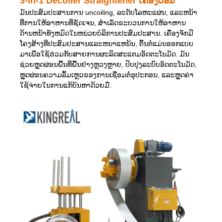
3-in-1 Decoiler Straightener ເຄື່ອງປ້ອນ
ມັນປະສົມປະສານການ uncoiling, ລະດັບໂລຫະແຜ່ນ, ແລະຫນ້າ
ທີ່ການໃຫ້ອາຫານທີ່ຊັດເຈນ, ສໍາເລັດຂະບວນການໃຫ້ອາຫານ
ດ້ານຫນ້າທັງຫມົດໃນຫນ່ວຍບໍລິການປະສົມປະສານ. ເຄື່ອງຈັກມີ
ໂຄງສ້າງທີ່ປະສົມປະສານແລະຫນາແຫນ້ນ, ຕົ້ນຕໍແມ່ນອອກແບບ
ມາເພື່ອໃຊ້ຮ່ວມກັບສາຍການຜະລິດສະແຕມອັດຕະໂນມັດ. ມັນ
ຊ່ວຍຫຼຸດຜ່ອນພື້ນທີ່ພື້ນຢ່າງຫຼວງຫຼາຍ, ປັບປຸງລະບົບອັດຕະໂນມັດ,
ຫຼຸດຜ່ອນຄວາມລົ້ມເຫຼວຂອງການເຊື່ອມຕໍ່ອຸປະກອນ, ແລະຫຼຸດຄ່າ
ໃຊ້ຈ່າຍໃນການແກ້ບັນຫາດ້ວຍມື.