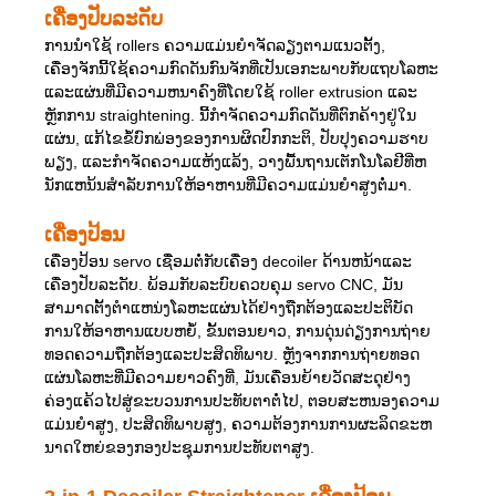
ເຄື່ອງປັບລະດັບ
ການນໍາໃຊ້ rollers ຄວາມແມ່ນຍໍາຈັດລຽງຕາມແນວຕັ້ງ,
ເຄື່ອງຈັກນີ້ໃຊ້ຄວາມກົດດັນກົນຈັກທີ່ເປັນເອກະພາບກັບແຖບໂລຫະ
ແລະແຜ່ນທີ່ມີຄວາມຫນາຄົງທີ່ໂດຍໃຊ້ roller extrusion ແລະ
ຫຼັກການ straightening. ນີ້ກໍາຈັດຄວາມກົດດັນທີ່ຕົກຄ້າງຢູ່ໃນ
ແຜ່ນ, ແກ້ໄຂຂໍ້ບົກພ່ອງຂອງການຜິດປົກກະຕິ, ປັບປຸງຄວາມຮາບ
ພຽງ, ແລະກໍາຈັດຄວາມແຫ້ງແລ້ງ, ວາງພື້ນຖານເຕັກໂນໂລຢີທີ່ຫ
ນັກແຫນ້ນສໍາລັບການໃຫ້ອາຫານທີ່ມີຄວາມແມ່ນຍໍາສູງຕໍ່ມາ.
ເຄື່ອງປ້ອນ
ເຄື່ອງປ້ອນ servo ເຊື່ອມຕໍ່ກັບເຄື່ອງ decoiler ດ້ານຫນ້າແລະ
ເຄື່ອງປັບລະດັບ. ພ້ອມກັບລະບົບຄວບຄຸມ servo CNC, ມັນ
ສາມາດຕັ້ງຕໍາແຫນ່ງໂລຫະແຜ່ນໄດ້ຢ່າງຖືກຕ້ອງແລະປະຕິບັດ
ການໃຫ້ອາຫານແບບຫຍໍ້, ຂັ້ນຕອນຍາວ, ການດຸ່ນດ່ຽງການຖ່າຍ
ທອດຄວາມຖືກຕ້ອງແລະປະສິດທິພາບ. ຫຼັງຈາກການຖ່າຍທອດ
ແຜ່ນໂລຫະທີ່ມີຄວາມຍາວຄົງທີ່, ມັນເຄື່ອນຍ້າຍວັດສະດຸຢ່າງ
ຄ່ອງແຄ້ວໄປສູ່ຂະບວນການປະທັບຕາຕໍ່ໄປ, ຕອບສະຫນອງຄວາມ
ແມ່ນຍໍາສູງ, ປະສິດທິພາບສູງ, ຄວາມຕ້ອງການການຜະລິດຂະຫ
ນາດໃຫຍ່ຂອງກອງປະຊຸມການປະທັບຕາສູງ.