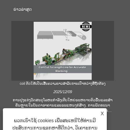
ຂ່າວ​ລ່າ​ສຸດ
coil ຕັດໃຫ້ເປັນເສັ້ນຄວາມຍາວສໍາລັບການເປົ່າຫວ່າງທີ່ຖືກຕ້ອງ
ຄ
2025/12/09
ການປຸງແຕ່ງວັດສະດຸໂລຫະກໍາລັງເຕີບໃຫຍ່ຂະຫຍາຍຕົວຂື້ນແລະສໍາ
ຄັນຫຼາຍໃນບັນດາອາຄານແລະຂະແຫນງກໍ່ສ້າງ. ການພັດທະນາ
ໃ
ເຕັກໂນໂລຢີແລະການຫັນປ່ຽນຄວາມຄາດຫວັງຂອງລູກຄ້າກໍາມະກໍາ
ເ
X
ບໍລິສັດເພື່ອຕອບສະຫນອງເງື່ອນໄຂການຜະລິດທີ່ຍິ່ງໃຫຍ່ແລະຄວາມ
ອຸປ
ພວກເຮົາໃຊ້ cookies ເພື່ອສະເຫນີໃຫ້ທ່ານມີ
ຕ້ອງການດ້ານຄຸນນະພາບ. ເຕັກນິກການປຸງແຕ່ງມືແບບທໍາມະດາແມ່ນ
ຫ
ບໍ່ພຽງພໍທີ່ຈະຕອບສະຫນອງຄວາມຕ້ອງການຂອງອຸດສາຫະກໍາທີ່ທັນ
ປ
ປະສົບການການຊອກຫາທີ່ດີກວ່າ, ວິເຄາະການ