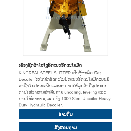
ເຄື່ອງຊັກຜ້າໄຮໂດຼລິກແບບອັດຕະໂນມັດ
KINGREAL STEEL SLITTER ເປັນຜູ້ຜະລິດເຄື່ອງ
Decoiler ໄຮໂດລິກອັດຕະໂນມັດແບບອັດຕະໂນມັດແບບມື
ອາຊີບໃນປະເທດຈີນແລະສາມາດໃຫ້ລູກຄ້າມີອຸປະກອນ
ການໃຫ້ອາຫານສໍາລັບການ uncoiling, leveling ແລະ
ການໃຫ້ອາຫານ, ລວມທັງ 1300 Steel Uncoiler Heavy
Duty Hydraulic Decoiler.
ອ່ານ​ຕື່ມ
ສົ່ງສອບຖາມ