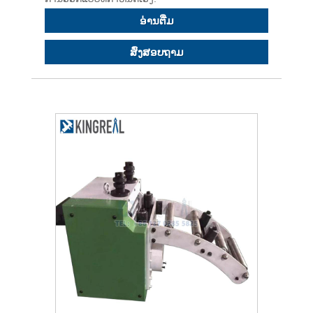
ອ່ານ​ຕື່ມ
ສົ່ງສອບຖາມ