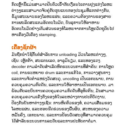
ກົດເຫຼົ່ານີ້ແມ່ນສາມາດປັບຕົວເຂົ້າກັບເງື່ອນໄຂການປຸງແຕ່ງໂລຫະ
ຕ່າງໆແລະສາມາດຈັບຄູ່ກັບຮູບແບບກອງປະຊຸມທີ່ແຕກຕ່າງກັນ,
ຂໍ້ມູນສະເພາະຂອງໂລຫະແຜ່ນ, ແລະຄວາມຕ້ອງການຂອງສາຍ
ການຜະລິດສະແຕມອັດຕະໂນມັດ, ບັນລຸການໃຫ້ອາຫານ
ອັດຕະໂນມັດຢ່າງເຕັມສ່ວນຂອງທໍ່ໂລຫະຈາກການໂຫຼດວັດຖຸດິບໄປ
ຫາເຄື່ອງມືເຄື່ອງ stamping.
ເຄື່ອງຊັກຜ້າ
ມັນຖືກນໍາໃຊ້ຕົ້ນຕໍສໍາລັບການ unloading ມ້ວນໂລຫະຕ່າງໆ,
ເຊັ່ນ: ເຫຼັກກ້າ, ສະແຕນເລດ, ອາລູມິນຽມ, ແລະທອງແດງ.
decoiler ຕາມລໍາດັບສໍາເລັດຫົກຂະບວນການທີ່ສໍາຄັນ: ການໂຫຼດ
coil, ການຂະຫຍາຍ drum ແລະການແກ້ໄຂ, ການວາງສູນກາງ
ແລະການຈັດຕໍາແຫນ່ງວັດສະດຸ, uncoiling ເປັນເອກະພາບ, ການ
ຄວບຄຸມຄວາມກົດດັນ, ແລະການໃຫ້ອາຫານເປັນເອກະພາບ. ມາ
ພ້ອມກັບລະບົບການຄວບຄຸມຄວາມກົດດັນທີ່ອຸທິດຕົນ, ມັນສາມາດ
ຄວບຄຸມຄວາມເຄັ່ງຕຶງຂອງທໍ່ໃນລະຫວ່າງການປະຕິບັດງານ,
ປ້ອງກັນບັນຫາຕ່າງໆເຊັ່ນ: ການຫົດຕົວຂອງທໍ່, ຄວາມເສື່ອມຂອງ
ໂລຫະແຜ່ນ, ແລະຮອຍຂີດຂ່ວນຂອງພື້ນຜິວ, ສະຫນອງຄວາມ
ຫມັ້ນຄົງ, ເອກະພາບ, ແລະການປ້ອນວັດສະດຸທີ່ສາມາດຄວບຄຸມ
ໄດ້ສໍາລັບຂະບວນການລະດັບແລະການປະທັບຕາຕໍ່ມາ.