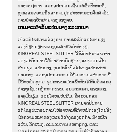
ອາຫານ jams, ແລະອຸປະກອນເຊື່ອມຕໍ່ຜິດປົກກະຕິ,
ຫຼຸດຜ່ອນຄວາມຖີ່ຂອງການຢຸດສາຍການຜະລິດສໍາລັບ
ການບໍາລຸງຮັກສາຢ່າງຫຼວງຫຼາຍ.
ເຫມາະສໍາລັບແຜ່ນບາງແລະຫນາ
ເພື່ອແກ້ໄຂຄວາມຕ້ອງການການຜະລິດແລະການປຸງ
ແຕ່ງທີ່ຫຼາກຫຼາຍຂອງອຸດສາຫະກໍາຕ່າງໆ,
KINGREAL STEEL SLITTER ໄດ້ພັດທະນາແບບຈໍາ
ລອງລະບົບການໃຫ້ອາຫານກົດຫຼາຍ, ແບ່ງອອກເປັນ
ສາມຊຸດ: ແຜ່ນບາງ, ຈຸດປະສົງທົ່ວໄປຂອງແຜ່ນຂະຫ
ນາດກາງ, ແລະອຸປະກອນການໃຫ້ອາຫານແຜ່ນຫນາທີ່
ມີນ້ໍາຫນັກຫຼາຍ. ອຸປະກອນແມ່ນເຂົ້າກັນໄດ້ກັບວັດສະດຸ
ຕ່າງໆເຊັ່ນ: ເຫຼັກກາກບອນ, ສະແຕນເລດ, ທອງແດງ,
ອາລູມິນຽມ, ແລະໂລຫະປະສົມ. ວິສະວະກອນ
KINGREAL STEEL SLITTER ສາມາດປັບການ
ແກ້ໄຂອຸປະກອນການໃຫ້ອາຫານທີ່ກໍາຫນົດເອງໂດຍອີງ
ໃສ່ຄວາມຫນາຂອງແຜ່ນຕົວຈິງຂອງລູກຄ້າ, ນ້ໍາຫນັກ
ແຜ່ນ, ວັດສະດຸ, ຂະບວນການ stamping, ແລະ
ເງື່ອນໄຂການຜະລິດໃນກອງປະຊຸມ, ປັບຕົວກັບຄວາມ