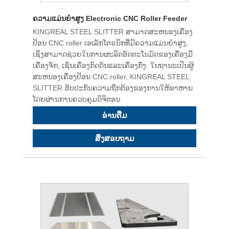
ຄວາມແມ່ນຍໍາສູງ Electronic CNC Roller Feeder
KINGREAL STEEL SLITTER ສາມາດສະຫນອງເຄື່ອງ
ປ້ອນ CNC roller ເອເລັກໂຕຣນິກທີ່ມີຄວາມແມ່ນຍໍາສູງ,
ເຊິ່ງສາມາດຊ່ວຍໃນການຜະລິດອັດຕະໂນມັດຂອງເຄື່ອງມື
ເຄື່ອງຈັກ, ເຊັ່ນເຄື່ອງກົດດັນແລະເຄື່ອງກຶງ. ໃນຖານະເປັນຜູ້
ສະຫນອງເຄື່ອງປ້ອນ CNC roller, KINGREAL STEEL
SLITTER ຮັບປະກັນຄວາມຖືກຕ້ອງຂອງການໃຫ້ອາຫານ
ໂດຍຜ່ານການຄວບຄຸມດິຈິຕອນ.
ອ່ານ​ຕື່ມ
ສົ່ງສອບຖາມ