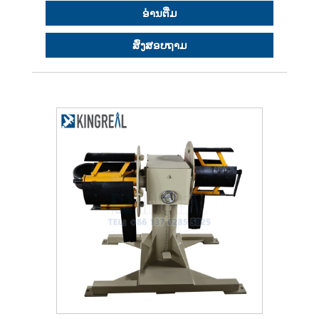
ອ່ານ​ຕື່ມ
ສົ່ງສອບຖາມ