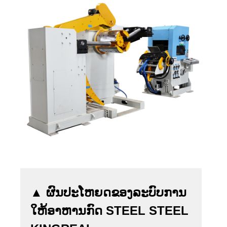
▲ ຜົນປະໂຫຍດຂອງລະບົບການ
ໃຫ້ອາຫານກົດ STEEL STEEL