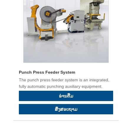
Punch Press Feeder System
The punch press feeder system is an integrated,
fully automatic punching auxiliary equipment.
ອ່ານ​ຕື່ມ
ສົ່ງສອບຖາມ