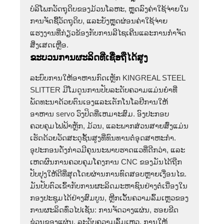
ບໍລິໂພກວັດຖຸດິບຂອງມ້ວນໂລຫະ, ຫຼຸດລົງຄ່າໃຊ້ຈ່າຍໃນ
ການຈັດຊື້ວັດຖຸດິບ, ແລະຍັງຫຼຸດຜ່ອນຄ່າໃຊ້ຈ່າຍ
ແຮງງານທີ່ກ່ຽວຂ້ອງກັບການລີໄຊເຄີນແລະການກໍາຈັດ
ສິ່ງເສດເຫຼືອ.
ຂະບວນການຜະລິດທີ່ເຊື່ອຖືໄດ້ສູງ
ລະບົບການໃຫ້ອາຫານກົດເຫຼັກ KINGREAL STEEL
SLITTER ມີໂມດູນການປັບລະດັບຄວາມແມ່ນຍໍາທີ່
ພັດທະນາດ້ວຍຕົນເອງແລະເຕັກໂນໂລຢີການໃຫ້
ອາຫານ servo ວົງປິດທີ່ເຫມາະສົມ. ອົງປະກອບ
ຄວບຄຸມໄຟຟ້າຫຼັກ, ມ້ວນ, ແລະພາກສ່ວນສາຍສົ່ງແມ່ນ
ເຮັດດ້ວຍວັດສະດຸຊັ້ນສູງທີ່ທົນທານຕໍ່ອຸດສາຫະກໍາ.
ອຸປະກອນດັ່ງກ່າວມີຄຸນນະພາບຮາດແວທີ່ດີກວ່າ, ແລະ
ເຫດຜົນການຄວບຄຸມໂຄງການ CNC ຂອງມັນໄດ້ຖືກ
ປັບປຸງໃຫ້ດີທີ່ສຸດໂດຍຜ່ານການທົດສອບຫຼາຍເງື່ອນໄຂ.
ມັນປັບຕົວເຂົ້າກັບການຜະລິດມະຫາຊົນຢ່າງຕໍ່ເນື່ອງໃນ
ກອງປະຊຸມໄດ້ຢ່າງສົມບູນ, ຫຼີກເວັ້ນຄວາມລົ້ມເຫຼວຂອງ
ການຜະລິດທົ່ວໄປເຊັ່ນ: ການຈັດວາງແຜ່ນ, ຮອຍຂີດ
ຂ່ວນຂອງແຜ່ນ, ລະດັບຄວາມລົ້ມເຫຼວ, ການໃຫ້