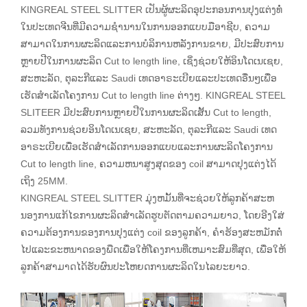
KINGREAL STEEL SLITTER ເປັນຜູ້ຜະລິດອຸປະກອນການປຸງແຕ່ງທໍ່
ໃນປະເທດຈີນທີ່ມີຄວາມຊໍານານໃນການອອກແບບມືອາຊີບ, ຄວາມ
ສາມາດໃນການຜະລິດແລະການບໍລິການຫລັງການຂາຍ, ມີປະສົບການ
ຫຼາຍປີໃນການຜະລິດ Cut to length line, ເຊິ່ງຊ່ວຍໃຫ້ອິນໂດເນເຊຍ,
ສະຫະລັດ, ຕຸລະກີແລະ Saudi ເທດອາຣະເບີຍແລະປະເທດອື່ນໆເພື່ອ
ເຮັດສໍາເລັດໂຄງການ Cut to length line ຕ່າງໆ. KINGREAL STEEL
SLITEER ມີປະສົບການຫຼາຍປີໃນການຜະລິດເສັ້ນ Cut to length,
ລວມທັງການຊ່ວຍອິນໂດເນເຊຍ, ສະຫະລັດ, ຕຸລະກີແລະ Saudi ເທດ
ອາຣະເບີຍເພື່ອເຮັດສໍາເລັດການອອກແບບແລະການຜະລິດໂຄງການ
Cut to length line, ຄວາມຫນາສູງສຸດຂອງ coil ສາມາດປຸງແຕ່ງໄດ້
ເຖິງ 25MM.
KINGREAL STEEL SLITTER ມຸ່ງຫມັ້ນທີ່ຈະຊ່ວຍໃຫ້ລູກຄ້າສະຫ
ນອງການແກ້ໄຂການຜະລິດສໍາເລັດຮູບຕັດຕາມຄວາມຍາວ, ໂດຍອີງໃສ່
ຄວາມຕ້ອງການຂອງການປຸງແຕ່ງ coil ຂອງລູກຄ້າ, ຄໍາຮ້ອງສະຫມັກຕໍ່
ໄປແລະຂະຫນາດຂອງພືດເພື່ອໃຫ້ໂຄງການທີ່ເຫມາະສົມທີ່ສຸດ, ເພື່ອໃຫ້
ລູກຄ້າສາມາດໄດ້ຮັບຜົນປະໂຫຍດການຜະລິດໃນໄລຍະຍາວ.