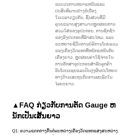
ຂະບວນການຫນາແຫນ້ນແລະ
ປະສິດທິພາບຢ່າງຕໍ່ເນື່ອງ.
ໃນເວລາດຽວກັນ, ຊິ້ນສ່ວນທີ່ມີ
ຄຸນນະພາບສູງສາມາດຫຼຸດຜ່ອນການ
ສວມໃສ່ຂອງອຸປະກອນ, ການຊັກຊ້າ
ຂອງອົງປະກອບທີ່ລ້າສະໄຫມ, ແລະ
ຂະຫຍາຍຊີວິດການບໍລິການໂດຍລວມ
ຂອງເຄື່ອງວັດແທກທີ່ຫນັກແຫນ້ນກັບ
ເຄື່ອງຍາວ, ຫຼຸດຜ່ອນຄ່າໃຊ້ຈ່າຍໃນ
ການຮັກສາອຸປະກອນສໍາລັບລູກຄ້າ
ອິນໂດເນເຊຍແລະປັບປຸງຜົນປະໂຫຍດ
ທາງດ້ານເສດຖະກິດການຜະລິດໃນ
ໄລຍະຍາວ.
▲
FAQ ກ່ຽວ​ກັບ​ການ​ຕັດ Gauge ຫ
ນັກ​ເປັນ​ເສັ້ນ​ຍາວ​
Q1: ຄວາມແຕກຕ່າງຕົ້ນຕໍລະຫວ່າງເຄື່ອງວັດແທກແສງສະຫວ່າງ