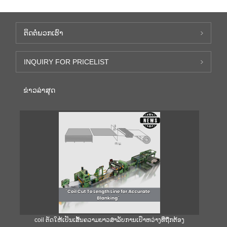
ຕິດ​ຕໍ່​ພວກ​ເຮົາ
INQUIRY FOR PRICELIST
ຂ່າວ​ລ່າ​ສຸດ
coil ຕັດໃຫ້ເປັນເສັ້ນຄວາມຍາວສໍາລັບການເປົ່າຫວ່າງທີ່ຖືກຕ້ອງ
ຄ