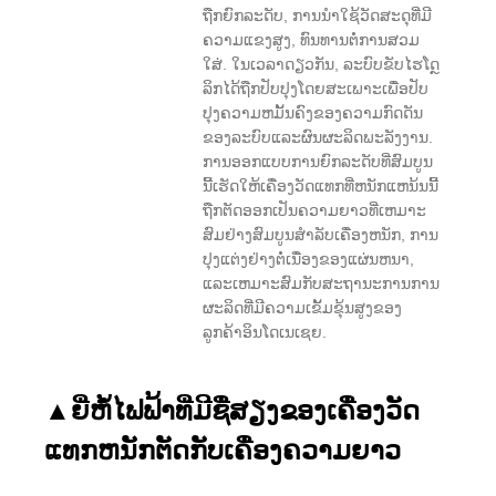
ຖືກຍົກລະດັບ, ການນໍາໃຊ້ວັດສະດຸທີ່ມີ
ຄວາມແຂງສູງ, ທົນທານຕໍ່ການສວມ
ໃສ່. ໃນເວລາດຽວກັນ, ລະບົບຂັບໄຮໂດຼ
ລິກໄດ້ຖືກປັບປຸງໂດຍສະເພາະເພື່ອປັບ
ປຸງຄວາມຫມັ້ນຄົງຂອງຄວາມກົດດັນ
ຂອງລະບົບແລະຜົນຜະລິດພະລັງງານ.
ການອອກແບບການຍົກລະດັບທີ່ສົມບູນ
ນີ້ເຮັດໃຫ້ເຄື່ອງວັດແທກທີ່ຫນັກແຫນ້ນນີ້
ຖືກຕັດອອກເປັນຄວາມຍາວທີ່ເຫມາະ
ສົມຢ່າງສົມບູນສໍາລັບເຄື່ອງຫນັກ, ການ
ປຸງແຕ່ງຢ່າງຕໍ່ເນື່ອງຂອງແຜ່ນຫນາ,
ແລະເຫມາະສົມກັບສະຖານະການການ
ຜະລິດທີ່ມີຄວາມເຂັ້ມຂຸ້ນສູງຂອງ
ລູກຄ້າອິນໂດເນເຊຍ.
▲
ຍີ່ຫໍ້ໄຟຟ້າທີ່ມີຊື່ສຽງຂອງເຄື່ອງວັດ
ແທກຫນັກຕັດກັບເຄື່ອງຄວາມຍາວ