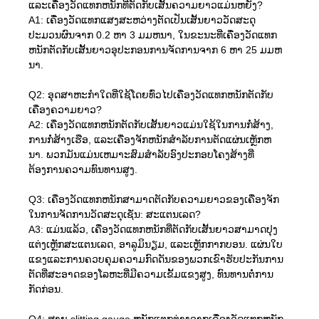
ແລະເຄື່ອງວັດແທກຫນັກທີ່ຕັດກັບເສັ້ນຄວາມຍາວແມ່ນຫຍັງ?
A1: ເຄື່ອງວັດແທກແສງສະຫວ່າງຕັດເປັນເສັ້ນຍາວວັດສະດຸ
ປະມວນຜົນຈາກ 0.2 ຫາ 3 ມມຫນາ, ໃນຂະນະທີ່ເຄື່ອງວັດແທກ
ຫນັກຕັດກັບເສັ້ນຍາວອຸປະກອນການຈັດການຈາກ 6 ຫາ 25 ມມຫ
ນາ.
Q2: ອຸດສາຫະກໍາໃດທີ່ໃຊ້ໂດຍທົ່ວໄປເຄື່ອງວັດແທກຫນັກຕັດກັບ
ເຄື່ອງຄວາມຍາວ?
A2: ເຄື່ອງວັດແທກຫນັກຕັດກັບເສັ້ນຍາວແມ່ນໃຊ້ໃນການກໍ່ສ້າງ,
ການກໍ່ສ້າງເຮືອ, ແລະເຄື່ອງຈັກຫນັກສໍາລັບການຕັດແຜ່ນເຫຼັກຫ
ນາ. ພວກມັນແມ່ນເຫມາະສົມສໍາລັບອົງປະກອບໂຄງສ້າງທີ່
ຕ້ອງການຄວາມທົນທານສູງ.
Q3: ເຄື່ອງວັດແທກຫນັກສາມາດຕັດກັບຄວາມຍາວຂອງເຄື່ອງຈັກ
ໃນການຈັດການວັດສະດຸເຊັ່ນ: ສະແຕນເລດ?
A3: ແມ່ນແລ້ວ, ເຄື່ອງວັດແທກຫນັກທີ່ຕັດກັບເສັ້ນຍາວສາມາດປຸງ
ແຕ່ງເຫຼັກສະແຕນເລດ, ອາລູມິນຽມ, ແລະເຫຼັກກາກບອນ. ແຜ່ນໃບ
ແຂງແລະການຄວບຄຸມຄວາມກົດດັນຂອງພວກເຂົາຮັບປະກັນການ
ຕັດທີ່ສະອາດຂອງໂລຫະທີ່ມີຄວາມເຂັ້ມແຂງສູງ, ທົນທານຕໍ່ການ
ກັດກ່ອນ.
Q4: ສາຍ slitting gauge ຫນັກແຕກຕ່າງຈາກເຄື່ອງວັດແທກຫນັກ