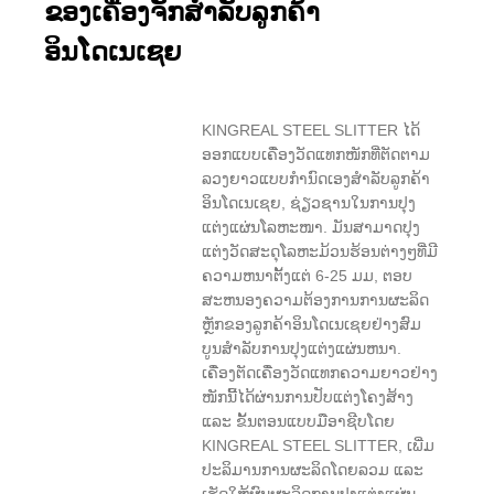
ຂອງເຄື່ອງຈັກສໍາລັບລູກຄ້າ
ອິນໂດເນເຊຍ
KINGREAL STEEL SLITTER ໄດ້
ອອກແບບເຄື່ອງວັດແທກໜັກທີ່ຕັດຕາມ
ລວງຍາວແບບກຳນົດເອງສຳລັບລູກຄ້າ
ອິນໂດເນເຊຍ, ຊ່ຽວຊານໃນການປຸງ
ແຕ່ງແຜ່ນໂລຫະໜາ. ມັນສາມາດປຸງ
ແຕ່ງວັດສະດຸໂລຫະມ້ວນຮ້ອນຕ່າງໆທີ່ມີ
ຄວາມຫນາຕັ້ງແຕ່ 6-25 ມມ, ຕອບ
ສະຫນອງຄວາມຕ້ອງການການຜະລິດ
ຫຼັກຂອງລູກຄ້າອິນໂດເນເຊຍຢ່າງສົມ
ບູນສໍາລັບການປຸງແຕ່ງແຜ່ນຫນາ.
ເຄື່ອງຕັດເຄື່ອງວັດແທກຄວາມຍາວຢ່າງ
ໜັກນີ້ໄດ້ຜ່ານການປັບແຕ່ງໂຄງສ້າງ
ແລະ ຂັ້ນຕອນແບບມືອາຊີບໂດຍ
KINGREAL STEEL SLITTER, ເພີ່ມ
ປະລິມານການຜະລິດໂດຍລວມ ແລະ
ເຮັດໃຫ້ຜົນຜະລິດການປຸງແຕ່ງແຜ່ນ