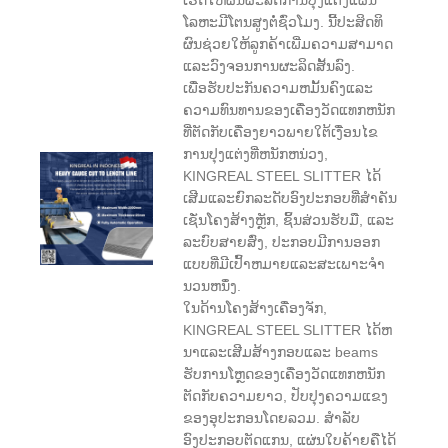
ໂລຫະມີໂຕນສູງຕໍ່ຊົ່ວໂມງ. ນີ້ປະສິດທິ
ຜົນຊ່ວຍໃຫ້ລູກຄ້າເພີ່ມຄວາມສາມາດ
ແລະວົງຈອນການຜະລິດສັ້ນລົງ.
ເພື່ອຮັບປະກັນຄວາມຫມັ້ນຄົງແລະ
ຄວາມທົນທານຂອງເຄື່ອງວັດແທກຫນັກ
ທີ່ຕັດກັບເຄື່ອງຍາວພາຍໃຕ້ເງື່ອນໄຂ
ການປຸງແຕ່ງທີ່ຫນັກຫນ່ວງ,
KINGREAL STEEL SLITTER ໄດ້
ເສີມແລະຍົກລະດັບອົງປະກອບທີ່ສໍາຄັນ
ເຊັ່ນໂຄງສ້າງຫຼັກ, ຊິ້ນສ່ວນຮັບມື, ແລະ
ລະບົບສາຍສົ່ງ, ປະກອບມີການອອກ
ແບບທີ່ມີເປົ້າຫມາຍແລະສະເພາະຈໍາ
ນວນຫນຶ່ງ.
ໃນດ້ານໂຄງສ້າງເຄື່ອງຈັກ,
KINGREAL STEEL SLITTER ໄດ້ຫ
ນາແລະເສີມສ້າງກອບແລະ beams
ຮັບການໂຫຼດຂອງເຄື່ອງວັດແທກຫນັກ
ຕັດກັບຄວາມຍາວ, ປັບປຸງຄວາມແຂງ
ຂອງອຸປະກອນໂດຍລວມ. ສໍາລັບ
ອົງປະກອບຕັດແກນ, ແຜ່ນໃບຄ້າຍຄືໄດ້