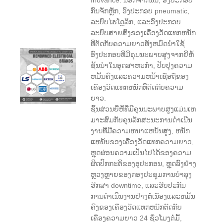
ກົນຈັກຫຼັກ, ອົງປະກອບ pneumatic,
ລະບົບໄຮໂດຼລິກ, ແລະອົງປະກອບ
ລະບົບສາຍສົ່ງຂອງເຄື່ອງວັດແທກຫນັກ
ທີ່ຕັດກັບຄວາມຍາວທັງຫມົດນໍາໃຊ້
ອົງປະກອບທີ່ມີຄຸນນະພາບສູງຈາກຍີ່ຫໍ້
ຊັ້ນນໍາໃນອຸດສາຫະກໍາ, ປັບປຸງຄວາມ
ຫມັ້ນຄົງແລະຄວາມຫນ້າເຊື່ອຖືຂອງ
ເຄື່ອງວັດແທກຫນັກທີ່ຕັດກັບຄວາມ
ຍາວ.
ຊິ້ນສ່ວນຍີ່ຫໍ້ທີ່ມີຄຸນນະພາບສູງແມ່ນເຫ
ມາະສົມກັບຄຸນລັກສະນະການດໍາເນີນ
ງານທີ່ມີຄວາມຫນາແຫນ້ນສູງ, ຫນັກ
ແຫນ້ນຂອງເຄື່ອງວັດແທກຄວາມຍາວ,
ຫຼຸດຜ່ອນຄວາມເປັນໄປໄດ້ຂອງຄວາມ
ຜິດປົກກະຕິຂອງອຸປະກອນ, ຫຼຸດລົງຢ່າງ
ຫຼວງຫຼາຍຂອງກອງປະຊຸມການບໍາລຸງ
ຮັກສາ downtime, ແລະຮັບປະກັນ
ການດໍາເນີນງານຢ່າງຕໍ່ເນື່ອງແລະຫມັ້ນ
ຄົງຂອງເຄື່ອງວັດແທກຫນັກຕັດກັບ
ເຄື່ອງຄວາມຍາວ 24 ຊົ່ວໂມງຕໍ່ມື້,