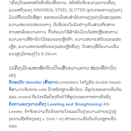
"ເຄື່ອງວັດແທກຫນັກຕັດກັບເສັ້ນຍາວ, ຫນັກຕັດກັບຄວາມຍາວເຄື່ອງ
ແມ່ນຫນຶ່ງຂອງ KINGREAL STEEL SLITTER ອຸປະກອນການປຸງແຕ່ງ
ມ້ວນທີ່ໂດດເດັ່ນທີ່ສຸດ, ອອກແບບພິເສດສໍາລັບການປຸງແຕ່ງວັດສະດຸແຜ່ນ
ຄວາມຫນາຂະຫນາດກາງ, ຕັດອັດຕະໂນມັດຢ່າງເຕັມສ່ວນກັບສາຍ
ການຜະລິດຄວາມຍາວ, ຕົ້ນຕໍແມ່ນໃຊ້ສໍາລັບມ້ວນໂລຫະຫຼືແຜ່ນຕາມ
ຄວາມຍາວທີ່ກໍານົດໄວ້ກ່ອນຂອງເຫຼັກກ້າ, ຄວາມຫນາແຫນ້ນຂອງແຜ່ນ
ເຫຼັກ, ຄວາມຫນາແຫນ້ນຂອງແຜ່ນເຫຼັກອື່ນໆ. ວັດສະດຸທີ່ມີຄວາມເຂັ້ມ
ແຂງສູງມັກຈະຢູ່ໃນ 6-25mm.
1/ເຄື່ອງວັດແທກໜັກຕັດເປັນເສັ້ນຄວາມຍາວ ໜ່ວຍທີ່ກຳນົດ
ເອງ
ຕັດລະບົບ decoiler ເສັ້ນຍາວ:
unwinders ໄຮໂດຼລິກ double-heads
ທີ່ສາມາດຈັດການ coils ນ້ໍາຫນັກຫຼາຍສິບໂຕນ, ມີອຸປະກອນການກົດດັນ
ແລະ unwind ກົນໄກເພື່ອປ້ອງກັນບໍ່ໃຫ້ອຸປະກອນຈາກການຕົກລົງ.
ຕັດຕາມລວງຍາວເຄື່ອງ Leveling and Straightening:
4Hi
Leveler, ກໍາຈັດຄວາມກົດດັນພາຍໃນແລະປັບປຸງຄວາມຮາບພຽງຢູ່
(ຄວາມຖືກຕ້ອງຂອງ ± 1mm ​​/ m) ຜ່ານຄວາມກົດດັນມ້ວນຫຼາຍຂັ້ນ
ຕອນ.