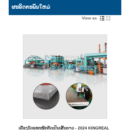
ຜະລິດຕະພັນໃຫມ່
View as
ເຄື່ອງວັດແທກໜັກຕັດເປັນເສັ້ນຍາວ - 2024 KINGREAL