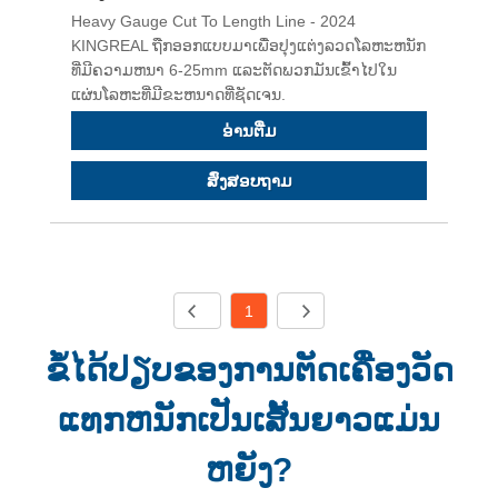
Heavy Gauge Cut To Length Line - 2024
KINGREAL ຖືກອອກແບບມາເພື່ອປຸງແຕ່ງລວດໂລຫະຫນັກ
ທີ່ມີຄວາມຫນາ 6-25mm ແລະຕັດພວກມັນເຂົ້າໄປໃນ
ແຜ່ນໂລຫະທີ່ມີຂະຫນາດທີ່ຊັດເຈນ.
ອ່ານ​ຕື່ມ
ສົ່ງສອບຖາມ
1
ຂໍ້ໄດ້ປຽບຂອງການຕັດເຄື່ອງວັດ
ແທກຫນັກເປັນເສັ້ນຍາວແມ່ນ
ຫຍັງ?