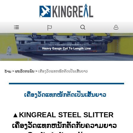
>
ຜະລິດຕະພັນ
>
ເຄື່ອງວັດແທກໜັກຕັດເປັນເສັ້ນຍາວ
ບ້ານ
ເຄື່ອງວັດແທກໜັກຕັດເປັນເສັ້ນຍາວ
▲
KINGREAL STEEL SLITTER
ເຄື່ອງວັດແທກຫນັກຕັດກັບຄວາມຍາວ