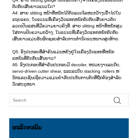
ຕັດກັບເສັ້ນຍາວແນວໃດ?
A4: ສາຍ slitting ຫນ້າທີ່ຫນັກໄດ້ຕັດລວດໂລຫະກວ້າງເຂົ້າໄປໃນ
ແຖບແຄບ, ໃນຂະນະທີ່ເຄື່ອງວັດແທກຫນັກຕັດກັບເສັ້ນຍາວຕັດ
ລວດເປັນແຜ່ນທີ່ມີຄວາມຍາວຄົງທີ່. ສາຍ slitting ຫນ້າທີ່ຫນັກສຸມ
ໃສ່ການປັບຄວາມກວ້າງ, ໃນຂະນະທີ່ເຄື່ອງວັດແທກຫນັກຕັດກັບ
ເສັ້ນຍາວແມ່ນຮັບຜິດຊອບສໍາລັບການກໍານົດຂະຫນາດສຸດທ້າຍ.
Q5: ອົງປະກອບທີ່ສໍາຄັນແມ່ນຫຍັງຢູ່ໃນເຄື່ອງວັດແທກທີ່ຫນັກ
ແຫນ້ນທີ່ຕັດກັບເສັ້ນຍາວ?
A5: ອົງປະກອບທີ່ສໍາຄັນປະກອບມີ decoiler, ຫນ່ວຍງານລະດັບ,
servo-driven cutter shear, ແລະລະບົບ stacking. rollers ຫ
ນັກແລະເຊັນເຊີຄວາມແມ່ນຍໍາຮັບປະກັນການຕັດທີ່ຖືກຕ້ອງສໍາລັບ
ວັດສະດຸຫນາ.
ຜະລິດຕະພັນ