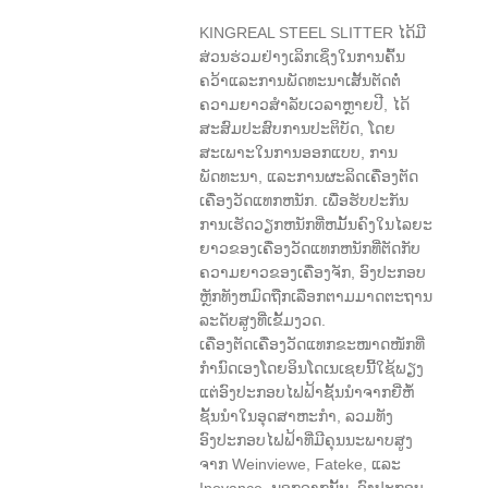
KINGREAL STEEL SLITTER ໄດ້ມີ
ສ່ວນຮ່ວມຢ່າງເລິກເຊິ່ງໃນການຄົ້ນ
ຄວ້າແລະການພັດທະນາເສັ້ນຕັດຕໍ່
ຄວາມຍາວສໍາລັບເວລາຫຼາຍປີ, ໄດ້
ສະສົມປະສົບການປະຕິບັດ, ໂດຍ
ສະເພາະໃນການອອກແບບ, ການ
ພັດທະນາ, ແລະການຜະລິດເຄື່ອງຕັດ
ເຄື່ອງວັດແທກຫນັກ. ເພື່ອຮັບປະກັນ
ການເຮັດວຽກຫນັກທີ່ຫມັ້ນຄົງໃນໄລຍະ
ຍາວຂອງເຄື່ອງວັດແທກຫນັກທີ່ຕັດກັບ
ຄວາມຍາວຂອງເຄື່ອງຈັກ, ອົງປະກອບ
ຫຼັກທັງຫມົດຖືກເລືອກຕາມມາດຕະຖານ
ລະດັບສູງທີ່ເຂັ້ມງວດ.
ເຄື່ອງຕັດເຄື່ອງວັດແທກຂະໜາດໜັກທີ່
ກຳນົດເອງໂດຍອິນໂດເນເຊຍນີ້ໃຊ້ພຽງ
ແຕ່ອົງປະກອບໄຟຟ້າຊັ້ນນໍາຈາກຍີ່ຫໍ້
ຊັ້ນນໍາໃນອຸດສາຫະກໍາ, ລວມທັງ
ອົງປະກອບໄຟຟ້າທີ່ມີຄຸນນະພາບສູງ
ຈາກ Weinviewe, Fateke, ແລະ
Inovance. ນອກຈາກນັ້ນ, ອົງປະກອບ