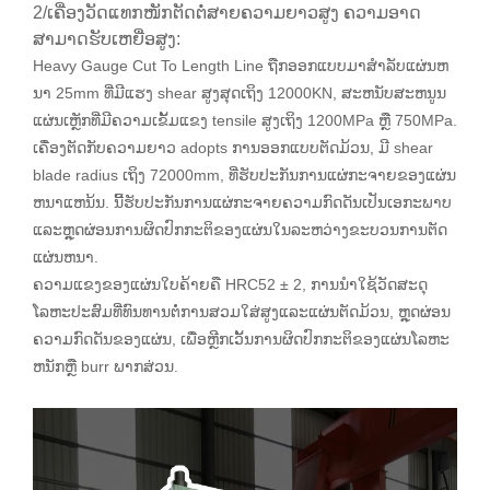
2/ເຄື່ອງວັດແທກໜັກຕັດຕໍ່ສາຍຄວາມຍາວສູງ ຄວາມອາດ
ສາມາດຮັບເຫຍື່ອສູງ:
Heavy Gauge Cut To Length Line ຖືກອອກແບບມາສໍາລັບແຜ່ນຫ
ນາ 25mm ທີ່ມີແຮງ shear ສູງສຸດເຖິງ 12000KN, ສະຫນັບສະຫນູນ
ແຜ່ນເຫຼັກທີ່ມີຄວາມເຂັ້ມແຂງ tensile ສູງເຖິງ 1200MPa ຫຼື 750MPa.
ເຄື່ອງຕັດກັບຄວາມຍາວ adopts ການອອກແບບຕັດມ້ວນ, ມີ shear
blade radius ເຖິງ 72000mm, ທີ່ຮັບປະກັນການແຜ່ກະຈາຍຂອງແຜ່ນ
ຫນາແຫນ້ນ. ນີ້ຮັບປະກັນການແຜ່ກະຈາຍຄວາມກົດດັນເປັນເອກະພາບ
ແລະຫຼຸດຜ່ອນການຜິດປົກກະຕິຂອງແຜ່ນໃນລະຫວ່າງຂະບວນການຕັດ
ແຜ່ນຫນາ.
ຄວາມແຂງຂອງແຜ່ນໃບຄ້າຍຄື HRC52 ± 2, ການນໍາໃຊ້ວັດສະດຸ
ໂລຫະປະສົມທີ່ທົນທານຕໍ່ການສວມໃສ່ສູງແລະແຜ່ນຕັດມ້ວນ, ຫຼຸດຜ່ອນ
ຄວາມກົດດັນຂອງແຜ່ນ, ເພື່ອຫຼີກເວັ້ນການຜິດປົກກະຕິຂອງແຜ່ນໂລຫະ
ຫນັກຫຼື burr ພາກສ່ວນ.