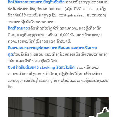
ຕັດໃຫ້ຍາວຂະບວນການປ້ອງກັນພື້ນຜິວ:
ສ່ວນຫນຶ່ງຂອງອຸປະກອນແມ່ນ
ປະສົມປະສານກັບອຸປະກອນ laminate (ເຊັ່ນ: PVC laminate), ເຊິ່ງ
ປ້ອງກັນບໍ່ໃຫ້ແຜ່ນທີ່ມີຄ່າສູງ (ເຊັ່ນ: ແຜ່ນ galvanized, ສະແຕນເລດ)
ຈາກການຖືກຂັດໃນຂະບວນການ.
ຕັດເຄື່ອງຍາວ:
ເຄື່ອງຕັດທໍ່ໄຮໂດຼລິກຕັດຕາມຄວາມຍາວຫຼືເຄື່ອງຕັດ
ມ້ວນ, ແຮງຕັດສູງສຸດສາມາດບັນລຸ 16,000KN, ສະຫນັບສະຫນູນ
ຄວາມໄວການຕັດຕໍ່ເນື່ອງຂອງ 24 ຄັ້ງຕໍ່ນາທີ.
ຕັດຕາມຄວາມຍາວອຸປະກອນ ການຕັດຂອບ ແລະການຈັດການ
ຂູດ:
ໂດຍມີເຄື່ອງຕັດແຂບ ແລະເຄື່ອງມ້ວນຂອບເພື່ອເອົາຮອຍແຕກຂອງ
ແຜ່ນ ແລະເອົາສິ່ງເສດເຫຼືອຄືນໃໝ່.
Coil ຕັດກັບເສັ້ນຍາວ stacking ອັດຕະໂນມັດ:
stack ມີຄວາມ
ສາມາດໃນການໂຫຼດຂອງ 10 ໂຕນ, ເຊິ່ງຖືກນໍາໃຊ້ຮ່ວມກັບ rollers
conveyor ເພື່ອຮັບຮູ້ stacking ອັດຕະໂນມັດແລະການຫຸ້ມຫໍ່ຂອງແຜ່ນ
ຕັດ.