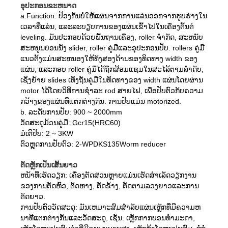
ອຸປະກອນຂະຫນາດ
a.Function: ປ້ອງກັນບໍ່ໃຫ້ແຜ່ນຈາກການແລ່ນອອກຈາກຮູບຮ່າງໃນ
ເວລາທີ່ແລ່ນ, ແລະລະບຽບການຂອງແຜ່ນເຂົ້າໄປໃນເຄື່ອງຕົ້ນຕໍ
leveling. ມັນປະກອບດ້ວຍພື້ນຖານເຄື່ອງ, roller ຈໍາກັດ, ສະຫນັບ
ສະຫນູນບ່ອນນັ່ງ slider, roller ຄູ່ມືແລະອຸປະກອນປັບ. rollers ຄູ່ມື
ແນວຕັ້ງແມ່ນສະຫນອງໃຫ້ທັງສອງດ້ານຂອງທິດທາງ width ຂອງ
ແຜ່ນ, ແລະກອບ roller ຄູ່ມືໄດ້ຖືກສ້ອມແຊມໃນສະໄລ້ຕາມລໍາດັບ,
ເຊິ່ງຍ້າຍ slides ເທິງຖັນຄູ່ມືໃນທິດທາງຂອງ width ແຜ່ນໂດຍຜ່ານ
motor ໄດ້ໂດຍວິທີການຊໍາລະ rod ສາຍໄຟ, ເພື່ອປັບຕົວກັບຄວາມ
ກວ້າງຂອງແຜ່ນທີ່ແຕກຕ່າງກັນ. ການປັບແມ່ນ motorized.
b. ລະດັບການປັບ: 900 ~ 2000mm
ວັດສະດຸມ້ວນຄູ່ມື: Gcr15(HRC60)
ມໍເຕີປັບ: 2 ~ 3KW
ຕົວຫຼຸດການປັບຕົວ: 2-WPDKS135Worm reducer
ຕັດຫຼັກເປັນເສັ້ນຍາວ
ຫນ້າທີ່ເຮັດວຽກ: ເຄື່ອງຕັດສ່ວນຫຼາຍແມ່ນເຮັດສໍາເລັດວຽກງານ
ຂອງການຕັດຫົວ, ຕັດຫາງ, ຕັດຂ້າງ, ຕັດຕາມລວງຍາວແລະການ
ຕັດຍາວ.
ການປັບຕົວວັດສະດຸ: ມັນເຫມາະສົມສໍາລັບແຜ່ນເຫຼັກທີ່ມີຄວາມຫ
ນາທີ່ແຕກຕ່າງກັນແລະວັດສະດຸ, ເຊັ່ນ: ເຫຼັກກາກບອນທໍາມະດາ,