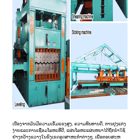
ເນື່ອງຈາກມັນມີຄວາມເຂັ້ມແຂງສູງ, ຄວາມທົນທານດີ, ການປຸງແຕ່ງ
ງ່າຍແລະການເຊື່ອມໂລຫະທີ່ດີ, ແຜ່ນໂລຫະແຜ່ນຫນາໄດ້ຖືກນໍາໃຊ້
ຢ່າງກວ້າງຂວາງໃນຂົງເຂດອຸດສາຫະກໍາຕ່າງໆ, ເພື່ອຕອບສະຫ