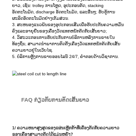
ຍາວ, ເຊັ່ນ: trolley ການໂຫຼດ, ອຸປະກອນຕັດ, stacking
ອັດຕະໂນມັດ, discharge ອັດຕະໂນມັດ, ແລະອື່ນໆ; ຮັບຮູ້ການ
ຜະລິດອັດຕະໂນມັດຢ່າງເຕັມສ່ວນ.
3. ສະຫນອງແນວພັນຂອງອຸປະກອນເສີມເພື່ອຮັບປະກັນຄວາມຫມັ້ນ
ຄົງແລະອາຍຸຍືນຂອງເຄື່ອງວັດແທກຫນັກຕັດກັບເສັ້ນຍາວ;
4. ວິສະວະກອນການຮັບປະກັນການບໍລິການຫລັງການຂາຍໃນ
ທ້ອງຖິ່ນ, ສາມາດນໍາພາການຕິດຕັ້ງເຄື່ອງວັດແທກຫນັກຕັດກັບເສັ້ນ
ຄວາມຍາວຢູ່ໃນເວັບໄຊ.
5. ບໍລິການຫຼັງການຂາຍອອນໄລນ໌ 24/7, ຄໍາຕອບດ້ານວິຊາການ.
FAQ ກ່ຽວກັບການຕັດເສັ້ນຍາວ
1/ ຄວາມຫນາສູງສຸດຂອງແຜ່ນເຫຼັກກ້າທີ່ເຄື່ອງຕັດກັບຄວາມຍາວ
ຂອງເຄື່ອງສາມາດຕັດໄດ້ແມ່ນຫຍັງ?