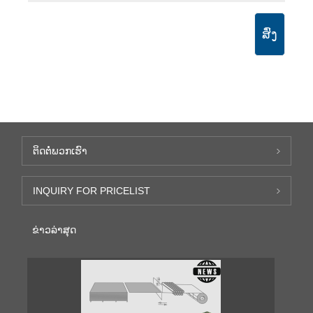
ສົ່ງ
ຕິດ​ຕໍ່​ພວກ​ເຮົາ
INQUIRY FOR PRICELIST
ຂ່າວ​ລ່າ​ສຸດ