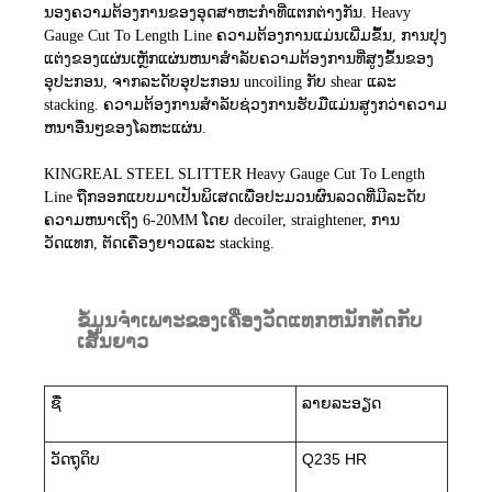
ນອງຄວາມຕ້ອງການຂອງອຸດສາຫະກໍາທີ່ແຕກຕ່າງກັນ. Heavy
Gauge Cut To Length Line ຄວາມຕ້ອງການແມ່ນເພີ່ມຂຶ້ນ, ການປຸງ
ແຕ່ງຂອງແຜ່ນເຫຼັກແຜ່ນຫນາສໍາລັບຄວາມຕ້ອງການທີ່ສູງຂຶ້ນຂອງ
ອຸປະກອນ, ຈາກລະດັບອຸປະກອນ uncoiling ກັບ shear ແລະ
stacking. ຄວາມຕ້ອງການສໍາລັບຊ່ວງການຮັບມືແມ່ນສູງກວ່າຄວາມ
ຫນາອື່ນໆຂອງໂລຫະແຜ່ນ.
KINGREAL STEEL SLITTER Heavy Gauge Cut To Length
Line ຖືກອອກແບບມາເປັນພິເສດເພື່ອປະມວນຜົນລວດທີ່ມີລະດັບ
ຄວາມຫນາເຖິງ 6-20MM ໂດຍ decoiler, straightener, ການ
ວັດແທກ, ຕັດເຄື່ອງຍາວແລະ stacking.
ຂໍ້ມູນຈໍາເພາະຂອງເຄື່ອງວັດແທກຫນັກຕັດກັບ
ເສັ້ນຍາວ
ຊື່
ລາຍລະອຽດ
ວັດຖຸດິບ
Q235 HR