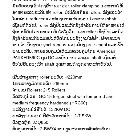
ມັນຮັບຮອງເອົາໂຄງສ້າງຂອງສອງ roller clamping ແລະການໃຫ້
ອາຫານແລະລະດັບຫ້າ roller. ມໍເຕີຂັບເຄື່ອນ rollers ເທິງແລະຕ່ໍາ
ໂດຍຜ່ານ reducer ແລະກ່ອງການແຜ່ກະຈາຍໂດຍຜ່ານ shaft
ເຊື່ອມຕໍ່ທົ່ວໄປ, roller ເທິງປັບແລະກົດລົງສໍາລັບການໃຫ້ອາຫານໄດ້
ຖືກປະຕິບັດໂດຍກະບອກບົບໄຮໂດຼລິກ, ແລະ roller ເທິງປັບແລະກົດ
ລົງສໍາລັບລະດັບແມ່ນປະຕິບັດໂດຍພະລັງງານໄຟຟ້າ. ພິຈາລະນາ
ການດໍາເນີນງານ synchronous ຂອງເຄື່ອງ pre-school ແລະເຈົ້າ
ພາບລະດັບ, ການຄວບຄຸມມໍເຕີແມ່ນຄວບຄຸມໂດຍ American
PARKER590C ຊຸດ DC ລະບົບການຄວບຄຸມ. shaft ເຊື່ອມຕໍ່
ທົ່ວໄປຮັບຮອງເອົາ shaft ອຸດສາຫະກໍາອຸດສາຫະກໍາທົ່ວໄປ.
ເສັ້ນຜ່າສູນກາງ roller ລະດັບ: Φ220mm
ໄລຍະຫ່າງມ້ວນລະດັບ: 260mm
ຈໍານວນ Rollers: 2+5 Rollers
ວັດສະດຸມ້ວນ : GCr15 forged steel with tempered and
medium frequency hardened (HRC60)
ພະລັງງານມໍເຕີຕົ້ນຕໍ: 132KW DC
ພະລັງງານຂອງມໍເຕີສໍາລັບການປັບ: 2-7.5KW
ຕົວຫຼຸດຫຼັກ: JZQ850
ຕົວຫຼຸດການປັບ: 2-BWY4 ການຫຼຸດຜ່ອນການສັ່ນສະເທືອນ