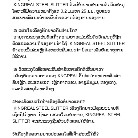
KINGREAL STEEL SLITTER ຕັດເສັ້ນຍາວສາມາດຕັດວັດສະດຸ
ໂລຫະທີ່ມີຄວາມຫນາຕັ້ງແຕ່ 0.2 ມມຫາ 25 ມມ. ຮູບແບບ
ສະເພາະທີ່ແນະນໍາຈະຂຶ້ນກັບຄວາມຕ້ອງການຂອງທ່ານ.
2/ ແຜ່ນໃບເຄື່ອງຕັດຍາວດົນປານໃດ?
ອາຍຸການຂອງແຜ່ນຕັດເຖິງຄວາມຍາວແມ່ນຂຶ້ນກັບວັດສະດຸທີ່ຖືກ
ຕັດແລະຄວາມຖີ່ຂອງການນໍາໃຊ້. KINGREAL STEEL SLITTER
ຍັງສະເໜີແຜ່ນເຫຼັກໂລຫະປະສົມແບບກຳນົດເອງເພື່ອຍືດອາຍຸການ
ບໍລິການ.
3/ ວັດສະດຸໃດທີ່ເໝາະສົມສຳລັບການຕັດຕໍ່ເສັ້ນຍາວ?
ເຄື່ອງຕັດຄວາມຍາວຂອງ KNGREAL ຕົ້ນຕໍແມ່ນເຫມາະສົມສໍາ
ລັບເຫຼັກ, ສະແຕນເລດ, ເຫຼັກກາກບອນ, ອາລູມິນຽມ, ທອງແດງ,
ແລະວັດສະດຸໂລຫະອື່ນໆ.
4/ຈະເຮັດແນວໃດຖ້າເຄື່ອງຕັດຕໍ່ຍາວແຕກ?
KINGREAL STEEL SLITTER ເຄື່ອງຕັດຍາວມີຄຸນນະພາບທີ່
ເຊື່ອຖືໄດ້ຫຼາຍ. ຖ້າພາກສ່ວນໃດເສຍຫາຍ, KINGREAL STEEL
SLITTER ຈະສະໜອງຊິ້ນສ່ວນທົດແທນໃຫ້ທ່ານ.
5/ເຄື່ອງຕັດຄວາມຍາວປະເພດໃດທີ່ເຈົ້າສະເໜີໃຫ້?