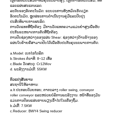
ເຫຼັກໂລຫະປະສົມຕ່ໍາທີ່ມີຄຸນນະພາບສູງ, ເຫຼັກກ້າໂລຫະປະສົມ, ທໍ່ທໍ່
ແລະແຜ່ນສະແຕນເລດ.
ລະດັບຂອງອັດຕະໂນມັດ: ຂະບວນການທັງຫມົດເຮັດວຽກ
ອັດຕະໂນມັດ, ຫຼຸດຜ່ອນການດໍາເນີນງານຄູ່ມືແລະປັບປຸງ
ປະສິດທິພາບການຜະລິດ.
ການວັດແທກທີ່ຖືກຕ້ອງ: ມີການວັດແທກຄວາມແມ່ນຍໍາສູງເພື່ອຮັບ
ປະກັນຂະຫນາດການຕັດທີ່ຖືກຕ້ອງ.
ການປັບຊ່ອງຫວ່າງຂອງແຜ່ນ Shear: ຊ່ອງຫວ່າງດ້ານຂ້າງຂອງ
ແຜ່ນໃບຄ້າຍຄືສາມາດປັບໄດ້ເພື່ອຮັບປະກັນຄຸນນະພາບການຕັດ.
a.Model: ເບກໄຮໂດລິກ
b.Strokes ຕໍ່ນາທີ: 8~12 ເທື່ອ
c.Blade ວັດສະດຸ: Cr12Mov
d. ພະລັງງານມໍເຕີ: 55KW
ຕົວແປງສັນຍານ
ສະ​ຖາ​ນີ​ໃຫ້​ອາ​ຫານ​:
a.It ປະກອບດ້ວຍກອບ, ຕາຕະລາງ roller swing, conveyor
roller conveyor ແລະຫນ່ວຍບໍລິການພະລັງງານ. ຫນ້າທີ່ຂອງມັນ
ແມ່ນການປ້ອນແຜ່ນຮາບພຽງເຂົ້າໄປໃນເຄື່ອງຖິ້ມ.
b.ມໍເຕີ້: 7.5KW
c.Reducer: BWY4 Swing reducer