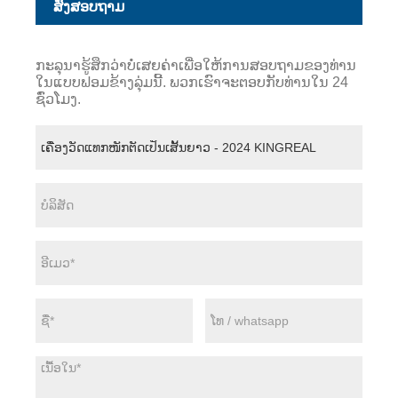
ສົ່ງສອບຖາມ
ກະລຸນາຮູ້ສຶກວ່າບໍ່ເສຍຄ່າເພື່ອໃຫ້ການສອບຖາມຂອງທ່ານ
ໃນແບບຟອມຂ້າງລຸ່ມນີ້. ພວກເຮົາຈະຕອບກັບທ່ານໃນ 24
ຊົ່ວໂມງ.