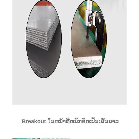
Breakout ໃນຫນ້າທີ່ຫນັກຕັດເປັນເສັ້ນຍາວ