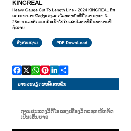
KINGREAL
Heavy Gauge Cut To Length Line - 2024 KINGREAL ຖືກ
ອອກແບບມາເພື່ອປຸງແຕ່ງລວດໂລຫະຫນັກທີ່ມີຄວາມຫນາ 6-
25mm ແລະຕັດພວກມັນເຂົ້າໄປໃນແຜ່ນໂລຫະທີ່ມີຂະຫນາດທີ່
ຊັດເຈນ.
Facebook
X
WhatsApp
Pinterest
LinkedIn
Share
ສົ່ງສອບຖາມ
PDF DownLoad
ລາຍ​ລະ​ອຽດ​ຜະ​ລິດ​ຕະ​ພັນ
ການສະແດງວິດີໂອຂອງເຄື່ອງວັດແທກໜັກຕັດ
ເປັນເສັ້ນຍາວ