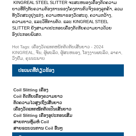
KINGREAL STEEL SLITTER ຈະສະຫນອງເຄື່ອງຕັດຄວາມ
ຍາວທີ່ກົງກັບຄວາມຕ້ອງການຂອງໂຄງການຕົວຈິງຂອງລູກຄ້າ, ລວມ
ທັງວັດສະດຸປຸງແຕ່ງ, ຄວາມຫນາຂອງວັດສະດຸ, ຄວາມກວ້າງ,
ຄວາມຍາວ, ແລະວິທີການຕັດ. ແລະ KINGREAL STEEL
SLITTER ຍັງສາມາດປະກອບເຄື່ອງຕັດກັບຄວາມຍາວດ້ວຍ
ອົງປະກອບພິເສດ.
Hot Tags: ເຄື່ອງວັດແທກຫນັກຕັດກັບເສັ້ນຍາວ - 2024
KINGREAL, ຈີນ, ຜູ້ຜະລິດ, ຜູ້ສະຫນອງ, ໂຮງງານຜະລິດ, ລາຄາ,
ວົງຢືມ, ຄຸນນະພາບ
ປະເພດທີ່ກ່ຽວຂ້ອງ
Coil Slitting ເຄື່ອງ
Coil ຕັດກັບເຄື່ອງຄວາມຍາວ
ຕັດຄວາມໄວສູງເຖິງເສັ້ນຍາວ
ເຄື່ອງວັດແທກໜັກຕັດເປັນເສັ້ນຍາວ
Coil Slitting ເຄື່ອງອຸປະກອນເສີມ
ສາຍການຫຸ້ມຫໍ່ Coil
ສາຍຂະບວນການ Coil ອື່ນໆ