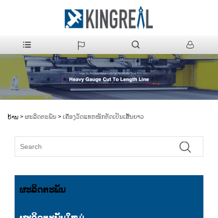
>
ຜະລິດຕະພັນ
>
ເຄື່ອງວັດແທກໜັກຕັດເປັນເສັ້ນຍາວ
ບ້ານ
ຜະລິດຕະພັນ