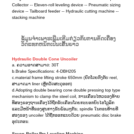
Collector -- Eleven-roll leveling device -- Pneumatic sizing
device -- Tailboard feeder -- Hydraulic cutting machine --
stacking machine
ຂໍ້ມູນຈໍາເພາະເພີ່ມເຕີມກ່ຽວກັບການຕັດເຄື່ອງ
ວັດແທກຫນັກເປັນເສັ້ນຍາວ
Hydraulic Double Cone Uncoiler
a. ຄວາມອາດສາມາດ: 30T
b.Brake Specifications: 4-DBH205
c.material frame lifting stroke 650mm (ຍົກໂດຍກົງກັບ reel,
ສາມາດມາ liner ເຫຼັກວັດສະດຸອອກ)
d.Adopting double bearing cone double pressing top type
mechanism to clamp the steel coil, ການເຄື່ອນໄຫວຂອງທ້າຍ
ທີສອງຂອງຖານເຄື່ອງໄດ້ຖືກຂັບເຄື່ອນໂດຍກະບອກບົບໄຮໂດຼລິກ
ແລະມີຫນ້າທີ່ຂອງສູນກາງຂັບພ້ອມໆກັນ, spindle ໃນຕອນທ້າຍທີ
ສອງຂອງ uncoiler ໄດ້ຖືກອອກແບບດ້ວຍ pneumatic disc brake
ອຸປະກອນ.
Seven-Roller Pre Leveling Machine