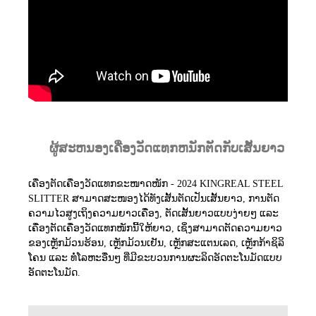
ຜູ້ສະຫນອງເຄື່ອງວັດແທກຫນັກຕັດກັບເສັ້ນຍາວ
ເຄື່ອງຕັດເຄື່ອງວັດແທກຂະໜາດໜັກ - 2024 KINGREAL STEEL
SLITTER ສາມາດສະໜອງໄດ້ທັງເສັ້ນຕັດເປັນເສັ້ນຍາວ, ການຕັດ
ຄວາມໄວສູງເຖິງຄວາມຍາວເຄື່ອງ, ຕັດເສັ້ນຍາວແບບງ່າຍໆ ແລະ
ເຄື່ອງຕັດເຄື່ອງວັດແທກໜັກນີ້ໃຫ້ຍາວ, ເຊິ່ງສາມາດຕັດຄວາມຍາວ
ຂອງເຫຼັກມ້ວນຮ້ອນ, ເຫຼັກມ້ວນເຢັນ, ເຫຼັກສະແຕນເລດ, ເຫຼັກກ້າຊິລິ
ໂຄນ ແລະ ທໍ່ໂລຫະອື່ນໆ ທີ່ມີຂະບວນການຜະລິດອັດຕະໂນມັດແບບ
ອັດຕະໂນມັດ.