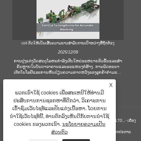
coil ຕັດໃຫ້ເປັນເສັ້ນຄວາມຍາວສໍາລັບການເປົ່າຫວ່າງທີ່ຖືກຕ້ອງ
ຄ
2025/12/09
ການປຸງແຕ່ງວັດສະດຸໂລຫະກໍາລັງເຕີບໃຫຍ່ຂະຫຍາຍຕົວຂື້ນແລະສໍາ
ຄັນຫຼາຍໃນບັນດາອາຄານແລະຂະແຫນງກໍ່ສ້າງ. ການພັດທະນາ
ໃ
ເຕັກໂນໂລຢີແລະການຫັນປ່ຽນຄວາມຄາດຫວັງຂອງລູກຄ້າກໍາມະກໍາ
ເ
ບໍລິສັດເພື່ອຕອບສະຫນອງເງື່ອນໄຂການຜະລິດທີ່ຍິ່ງໃຫຍ່ແລະຄວາມ
ອຸປ
ຕ້ອງການດ້ານຄຸນນະພາບ. ເຕັກນິກການປຸງແຕ່ງມືແບບທໍາມະດາແມ່ນ
ຫ
X
ບໍ່ພຽງພໍທີ່ຈະຕອບສະຫນອງຄວາມຕ້ອງການຂອງອຸດສາຫະກໍາທີ່ທັນ
ປ
ພວກເຮົາໃຊ້ cookies ເພື່ອສະເຫນີໃຫ້ທ່ານມີ
ສະໄຫມ, ໂດຍສະເພາະໃນການສະແຫວງຫາຄວາມຖືກຕ້ອງແລະ
ຕອ
ປະສົບການການຊອກຫາທີ່ດີກວ່າ, ວິເຄາະການ
ປະສິດທິພາບສູງ. ເພາະສະນັ້ນ, coil ການຕັດໄປຫາເສັ້ນຄວາມຍາວ
ໄດ້ເກີດຂື້ນເປັນອຸປະກອນປະມວນຜົນ coil.
ເຂົ້າຊົມເວັບໄຊທ໌ແລະປັບແຕ່ງເນື້ອຫາ. ໂດຍການ
ນໍາໃຊ້ເວັບໄຊທ໌ນີ້, ທ່ານຕົກລົງເຫັນດີກັບການນໍາໃຊ້
ສະຫງວນລິຂະສິດ © GUANGZHOU KINGREAL MACHINERY CO., LTD., - ເຄື່ອງ
cookies ຂອງພວກເຮົາ.
ນະໂຍບາຍຄວາມເປັນ
ສ່ວນຕົວ
ຕັດທໍ່, ຕັດທໍ່ເສັ້ນໃຫ້ຍາວ, ຕັດໂລຫະເປັນເສັ້ນຍາວ - ສະຫງວນລິຂະສິດທຸກປະການ