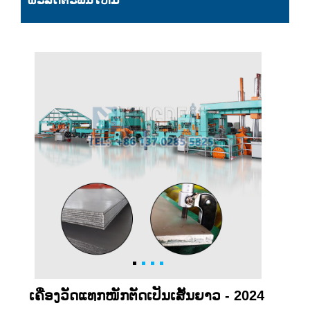
ຜະລິດຕະພັນໃຫມ່
ເຄື່ອງວັດແທກໜັກຕັດເປັນເສັ້ນຍາວ - 2024