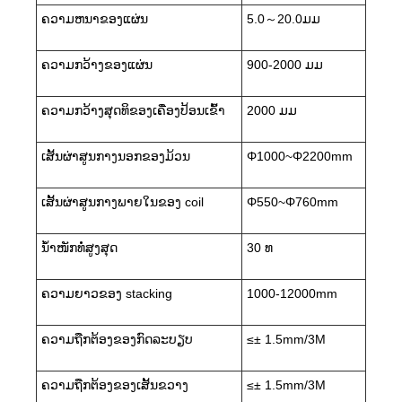
ຄວາມຫນາຂອງແຜ່ນ
5.0～20.0ມມ
ຄວາມກວ້າງຂອງແຜ່ນ
900-2000 ມມ
ຄວາມກວ້າງສຸດທິຂອງເຄື່ອງປ້ອນເຂົ້າ
2000 ມມ
ເສັ້ນຜ່າສູນກາງນອກຂອງມ້ວນ
Φ1000~Φ2200mm
ເສັ້ນຜ່າສູນກາງພາຍໃນຂອງ coil
Φ550~Φ760mm
ນ້ຳໜັກທໍ່ສູງສຸດ
30 ທ
ຄວາມຍາວຂອງ stacking
1000-12000mm
ຄວາມຖືກຕ້ອງຂອງກົດລະບຽບ
≤± 1.5mm/3M
ຄວາມຖືກຕ້ອງຂອງເສັ້ນຂວາງ
≤± 1.5mm/3M