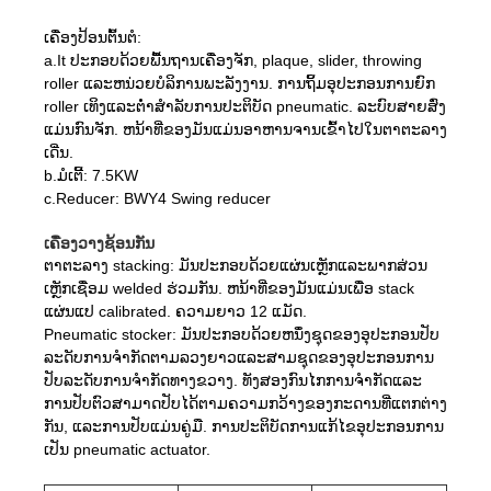
ເຄື່ອງປ້ອນຕົ້ນຕໍ:
a.It ປະກອບດ້ວຍພື້ນຖານເຄື່ອງຈັກ, plaque, slider, throwing
roller ແລະຫນ່ວຍບໍລິການພະລັງງານ. ການຖິ້ມອຸປະກອນການຍົກ
roller ເທິງແລະຕ່ໍາສໍາລັບການປະຕິບັດ pneumatic. ລະບົບສາຍສົ່ງ
ແມ່ນກົນຈັກ. ຫນ້າທີ່ຂອງມັນແມ່ນອາຫານຈານເຂົ້າໄປໃນຕາຕະລາງ
ເດີ່ນ.
b.ມໍເຕີ້: 7.5KW
c.Reducer: BWY4 Swing reducer
ເຄື່ອງວາງຊ້ອນກັນ
ຕາຕະລາງ stacking: ມັນປະກອບດ້ວຍແຜ່ນເຫຼັກແລະພາກສ່ວນ
ເຫຼັກເຊື່ອມ welded ຮ່ວມກັນ. ຫນ້າທີ່ຂອງມັນແມ່ນເພື່ອ stack
ແຜ່ນແປ calibrated. ຄວາມຍາວ 12 ແມັດ.
Pneumatic stocker: ມັນປະກອບດ້ວຍຫນຶ່ງຊຸດຂອງອຸປະກອນປັບ
ລະດັບການຈໍາກັດຕາມລວງຍາວແລະສາມຊຸດຂອງອຸປະກອນການ
ປັບລະດັບການຈໍາກັດທາງຂວາງ. ທັງສອງກົນໄກການຈໍາກັດແລະ
ການປັບຕົວສາມາດປັບໄດ້ຕາມຄວາມກວ້າງຂອງກະດານທີ່ແຕກຕ່າງ
ກັນ, ແລະການປັບແມ່ນຄູ່ມື. ການ​ປະ​ຕິ​ບັດ​ການ​ແກ້​ໄຂ​ອຸ​ປະ​ກອນ​ການ​
ເປັນ pneumatic actuator​.