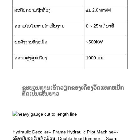
ລະດັບຄວາມຖືກຕ້ອງ
≤± 2.0mm/M
ຄວາມໄວໃນການດໍາເນີນງານ
0 ~ 25m / ນາທີ
ພະລັງງານທັງຫມົດ
~500KW
ຄວາມສູງສູນເຄື່ອງ
1000 ມມ
ຂະບວນການເຮັດວຽກຂອງເຄື່ອງວັດແທກຫນັກ
ຕັດເປັນເສັ້ນຍາວ
Hydraulic Decoiler-- Frame Hydraulic Pilot Machine---
ເຄື່ອງປັບລະດັບເຈັດມ້ວນ--Double-head trimmer -- Scarp