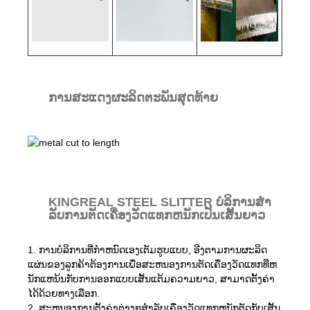
ການສະແດງຜະລິດຕະພັນສຸດທ້າຍ
KINGREAL STEEL SLITTER ບໍລິການສໍາ
ລັບການຕັດເຄື່ອງວັດແທກຫນັກເປັນເສັ້ນຍາວ
1. ການບໍລິການທີ່ກໍາຫນົດເອງເຕັມຮູບແບບ, ອີງຕາມການຜະລິດ
ແຜ່ນຂອງລູກຄ້າຕ້ອງການເພື່ອສະຫນອງການຕັດເຄື່ອງວັດແທກທີ່ຫ
ນັກແຫນ້ນກັບການອອກແບບເສັ້ນແຕ້ມຄວາມຍາວ, ສາມາດຕັ້ງຄ່າ
ໄດ້ດ້ວຍທາງເລືອກ.
2. ສະຫນອງການຕັ້ງຄ່າຕ່າງໆສໍາລັບເຄື່ອງວັດແທກຫນັກຕັດກັບເສັ້ນ