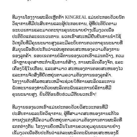
ທີມງານໂຮງງານຜະລິດເຫຼັກກ້າ KINGREAL ແມ່ນປະກອບດ້ວຍນັກ
ວິຊາການທີ່ມີປະສົບການແລະຜູ້ປະກອບການ, ຜູ້ທີ່ປະຕິບັດຕາມ
ຂະບວນການແລະມາດຕະຖານຄຸນນະພາບຢ່າງເຂັ້ມງວດເພື່ອ
ປະຕິບັດແຕ່ລະຂະບວນການ. ພວກເຮົາສະເຫມີຢືນຢັນການນໍາໃຊ້
ວັດຖຸດິບທີ່ມີຄຸນນະພາບສູງແລະມີລະບົບການກວດກາຄຸນນະພາບທີ່
ສົມບູນເພື່ອຮັບປະກັນວ່າແຜ່ນທຸກຕອບສະຫນອງຄວາມຕ້ອງການ
ຂອງລູກຄ້າ. ຂອບເຂດການບໍລິການຂອງພວກເຮົາແມ່ນກວ້າງ, ກວມ
ເອົາຫຼາຍອຸດສາຫະກໍາເຊັ່ນການກໍ່ສ້າງ, ການຜະລິດເຄື່ອງຈັກ, ແລະ
ເຄື່ອງໃຊ້ໃນເຮືອນ, ແລະສາມາດ ສະຫນອງການຕອບສະຫນອງໄວ
ແລະການຈັດສົ່ງທີ່ຍືດຫຍຸ່ນຕາມຄວາມຕ້ອງການຂອງລູກຄ້າ.
ໂຮງງານຕັດທໍ່ໂລຫະສະເຫມີຈະຊ່ວຍໃຫ້ການຜະລິດແລະການ
ພັດທະນາຂອງທ່ານດ້ວຍຜະລິດຕະພັນແລະການບໍລິການທີ່ມີ
ຄຸນນະພາບສູງ. ຍິນດີຕ້ອນຮັບຮ່ວມມືກັບພວກເຮົາ!
ທີມງານຂອງພວກເຮົາແມ່ນປະກອບດ້ວຍວິສະວະກອນທີ່ມີ
ປະສົບການແລະນັກວິຊາການ, ຜູ້ທີ່ສາມາດສະຫນອງການແກ້ໄຂ
ການປຸງແຕ່ງທີ່ມີຄວາມຍືດຫຍຸ່ນຕາມຄວາມຕ້ອງການການຜະລິດທີ່
ແຕກຕ່າງກັນ. ໂຮງງານຍຶດຫມັ້ນໃນການຄວບຄຸມຄຸນນະພາບຢ່າງ
ເຂັ້ມງວດເພື່ອຮັບປະກັນວ່າແຕ່ລະຜະລິດຕະພັນຕອບສະຫນອງຂໍ້