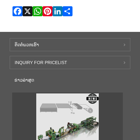
Facebook
X
WhatsApp
Pinterest
LinkedIn
Share
ຕິດ​ຕໍ່​ພວກ​ເຮົາ
INQUIRY FOR PRICELIST
ຂ່າວ​ລ່າ​ສຸດ