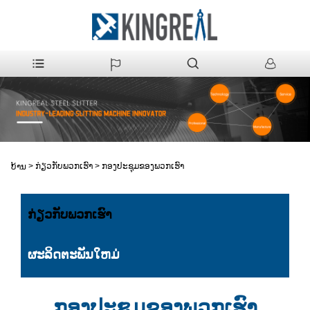
>
ກ່ຽວກັບພວກເຮົາ
>
ກອງປະຊຸມຂອງພວກເຮົາ
ບ້ານ
ກ່ຽວກັບພວກເຮົາ
ຜະລິດຕະພັນໃຫມ່
ກອງປະຊຸມຂອງພວກເຮົາ