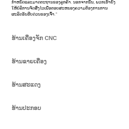
ກໍາຫນົດແລະມາດຕະຖານຂອງລູກຄ້າ. ນອກຈາກນັ້ນ, ພວກເຮົາຍັງ
ໃຫ້ບໍລິການຈັດສົ່ງໄວເພື່ອຕອບສະຫນອງຄວາມຕ້ອງການການ
ຜະລິດອັນຮີບດ່ວນຂອງເຈົ້າ."
ຮ້ານເຄື່ອງຈັກ CNC
ຮ້ານຂາຍເຄື່ອງ
ຮ້ານສະແດງ
ຮ້ານປະກອບ