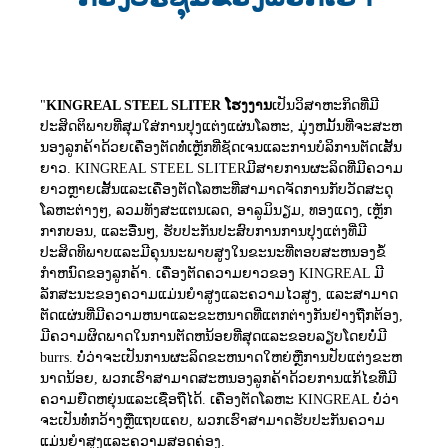
"
KINGREAL STEEL SLITER
ໂຮງງານ
ເປັນວິສາຫະກິດທີ່ມີ
ປະສິດຕິພາບທີ່ສຸມໃສ່ການປຸງແຕ່ງແຜ່ນໂລຫະ, ມຸ່ງຫມັ້ນທີ່ຈະສະຫ
ນອງລູກຄ້າດ້ວຍເຄື່ອງຕັດທໍ່ເຫຼັກທີ່ຊັດເຈນແລະການບໍລິການຕັດເສັ້ນ
ຍາວ. KINGREAL STEEL SLITER
ມີສາຍການຜະລິດທີ່ມີຄວາມ
ຍາວຫຼາຍເສັ້ນແລະເຄື່ອງຕັດໂລຫະທີ່ສາມາດຈັດການກັບວັດສະດຸ
ໂລຫະຕ່າງໆ, ລວມທັງສະແຕນເລດ, ອາລູມິນຽມ, ທອງແດງ, ເຫຼັກ
ກາກບອນ, ແລະອື່ນໆ, ຮັບປະກັນປະສົບການການປຸງແຕ່ງທີ່ມີ
ປະສິດທິພາບແລະມີຄຸນນະພາບສູງໃນຂະນະທີ່ຕອບສະຫນອງຂໍ້
ກໍາຫນົດຂອງລູກຄ້າ. ເຄື່ອງຕັດຄວາມຍາວຂອງ KINGREAL ມີ
ລັກສະນະຂອງຄວາມແມ່ນຍໍາສູງແລະຄວາມໄວສູງ, ແລະສາມາດ
ຕັດແຜ່ນທີ່ມີຄວາມຫນາແລະຂະຫນາດທີ່ແຕກຕ່າງກັນຢ່າງຖືກຕ້ອງ,
ມີຄວາມຜິດພາດໃນການຕັດຫນ້ອຍທີ່ສຸດແລະຂອບລຽບໂດຍບໍ່ມີ
burrs. ບໍ່ວ່າຈະເປັນການຜະລິດຂະຫນາດໃຫຍ່ຫຼືການປັບແຕ່ງຂະຫ
ນາດນ້ອຍ, ພວກເຮົາສາມາດສະຫນອງລູກຄ້າດ້ວຍການແກ້ໄຂທີ່ມີ
ຄວາມຍືດຫຍຸ່ນແລະເຊື່ອຖືໄດ້. ເຄື່ອງຕັດໂລຫະ KINGREAL ບໍ່ວ່າ
ຈະເປັນທໍ່ກວ້າງຫຼືແຖບແຄບ, ພວກເຮົາສາມາດຮັບປະກັນຄວາມ
ແມ່ນຍໍາສູງແລະຄວາມສອດຄ່ອງ.