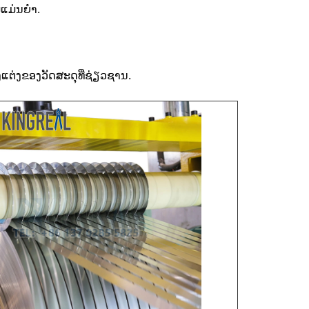
ແມ່ນຍໍາ.
ຕ່ງຂອງວັດສະດຸທີ່ຊ່ຽວຊານ.