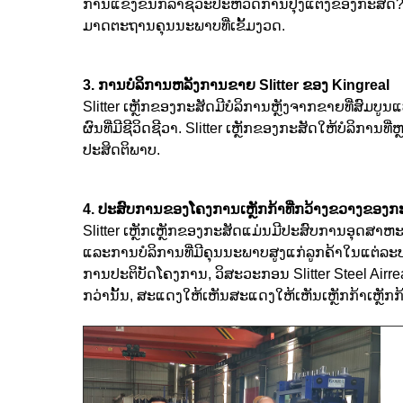
ການແຂ່ງຂັນກິລາຊີວະປະຫວັດການປຸງແຕ່ງຂອງກະສັດ? ແຕ
ມາດຕະຖານຄຸນນະພາບທີ່ເຂັ້ມງວດ.
3. ການບໍລິການຫລັງການຂາຍ Slitter ຂອງ Kingreal
Slitter ເຫຼັກຂອງກະສັດມີບໍລິການຫຼັງຈາກຂາຍທີ່ສົມບ
ຜົນທີ່ມີຊີວິດຊີວາ. Slitter ເຫຼັກຂອງກະສັດໃຫ້ບໍລິກາ
ປະສິດຕິພາບ.
4. ປະສົບການຂອງໂຄງການເຫຼັກກ້າທີ່ກວ້າງຂວາງຂອງກ
Slitter ເຫຼັກເຫຼັກຂອງກະສັດແມ່ນມີປະສົບການອຸດສາ
ແລະການບໍລິການທີ່ມີຄຸນນະພາບສູງແກ່ລູກຄ້າໃນແຕ່ລະປ
ການປະຕິບັດໂຄງການ, ວິສະວະກອນ Slitter Steel Air
ກວ່ານັ້ນ, ສະແດງໃຫ້ເຫັນສະແດງໃຫ້ເຫັນເຫຼັກກ້າເຫຼັ