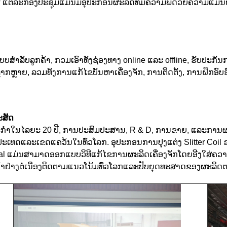
່ລະກອງປະຊຸມແມ່ນມີອຸປະກອນຜະລິດທີ່ມີຄວາມພີ້ດ້ວຍຄວາມແມ່ນຍໍາສູງ
ູນແບບສໍາລັບລູກຄ້າ, ກວມເອົາທັງຊ່ອງທາງ online ແລະ offline, ຮັບ
ນທີ່ຫຼາກຫຼາຍ, ລວມທັງການແກ້ໄຂບັນຫາເຄື່ອງຈັກ, ການຕິດຕັ້ງ, ການຝຶກອ
ະສັດ
ຫະກໍາໃນໄລຍະ 20 ປີ, ການປະສົມປະສານ, R & D, ການຂາຍ, ແລະການຜ
ະເທດແລະເຂດແຄວ້ນໃນທົ່ວໂລກ. ອຸປະກອນການປຸງແຕ່ງ Slitter Coil ຂອ
real ແມ່ນສາມາດອອກແບບວິທີແກ້ໄຂການຜະລິດເຄື່ອງຈັກໂດຍອີງໃສ່ຄວາ
ກກ້າຢ່າງຕໍ່ເນື່ອງຕິດຕາມແນວໂນ້ມທົ່ວໂລກແລະປັບຍຸດທະສາດຂອງຜະລິ