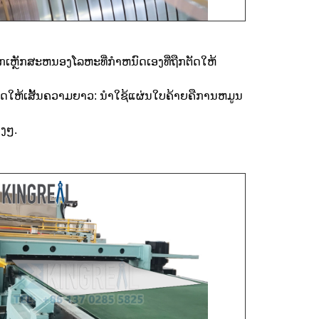
ກເຫຼັກສະຫນອງໂລຫະທີ່ກໍາຫນົດເອງທີ່ຖືກຕັດໃຫ້
ັດໃຫ້ເສັ້ນຄວາມຍາວ: ນໍາໃຊ້ແຜ່ນໃບຄ້າຍຄືການຫມູນ
າງໆ.