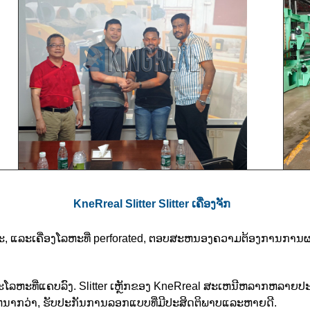
KneRreal Slitter Slitter ເຄື່ອງຈັກ
ໂລຫະ, ແລະເຄື່ອງໂລຫະທີ່ perforated, ຕອບສະຫນອງຄວາມຕ້ອງການການຜ
ລະໂລຫະທີ່ແຄບລົງ. Slitter ເຫຼັກຂອງ KneRreal ສະເຫນີຫລາກຫລາ
ຫນາກວ່າ, ຮັບປະກັນການລອກແບບທີ່ມີປະສິດຕິພາບແລະຫາຍດີ.