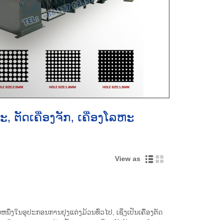
ະ, ຕັດເຄື່ອງຈັກ, ເຄື່ອງໂລຫະ
View as
ນຶ່ງໃນອຸປະກອນການປຸງແຕ່ງມ້ວນທົ່ວໄປ, ເຊິ່ງເປັນເຄື່ອງຕັດ