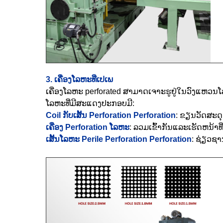
3. ເຄື່ອງໂລຫະທີ່ເປເພ
ເຄື່ອງໂລຫະ perforated ສາມາດເຈາະຮູຢູ່ໃນວົງແຫວນໂລຫ
ໂລຫະທີ່ມີສະແດງປະກອບມີ:
Coil ກັບເສັ້ນ Perforation Perforation
: ຂຽນວັດສະດຸຄ
ເຄື່ອງ Perforation ໂລຫະ
: ລວມເຂົ້າກັນແລະເຮັດຫນ້າ
ເສັ້ນໂລຫະ Perile Perforation Perforation
: ຊ່ຽວຊ