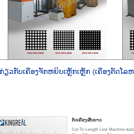
ກ່ຽວກັບເຄື່ອງຈັກຫຍິບເຫຼັກເຫຼັກ (ເຄື່ອງຕັດໂລຫ
ງ
ຕັດເຄື່ອງເສັ້ນຍາວ
Cut To Length Line Machine ແມ່ນຫ