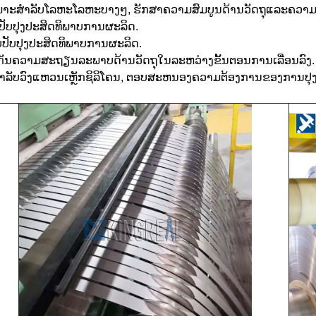
ພາະສໍາລັບໂລຫະໂລຫະບາງໆ, ຮັກສາຄວາມສົມບູນດ້ານວັດຖຸແລະຄວາມ
ັບປັບປຸງປະສິດທິພາບການຜະລິດ.
ລັບປັບປຸງປະສິດທິພາບການຜະລິດ.
ບປະກັນຄວາມສະຖຽນລະພາບດ້ານວັດຖຸໃນລະຫວ່າງຂັ້ນຕອນການເລື່ອນລົງ.
ລັບວົງແຫວນເຫຼັກຊິລິໂຄນ, ຕອບສະຫນອງຄວາມຕ້ອງການຂອງການປຸງແ