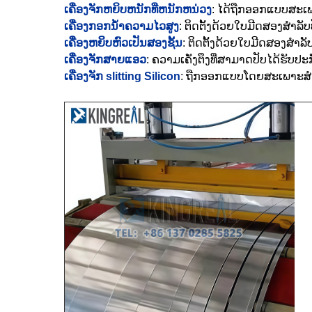
ເຄື່ອງຈັກຫຍິບຫນັກທີ່ຫນັກຫນ່ວງ
: ໄດ້ຖືກອອກແບບສະເ
ເຄື່ອງກອກນ້ໍາຄວາມໄວສູງ
: ຕິດຕັ້ງດ້ວຍໃບມີດສອງສໍາລ
ເຄື່ອງຫຍິບຫົວເປັນສອງຊັ້ນ
: ຕິດຕັ້ງດ້ວຍໃບມີດສອງສໍາ
ເຄື່ອງຈັກສາຍແອວ
: ຄວາມເຄັ່ງຕຶງທີ່ສາມາດປັບໄດ້ຮັ
ເຄື່ອງຈັກ slitting Silicon
: ຖືກອອກແບບໂດຍສະເພາະສໍາ