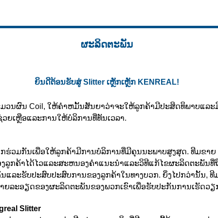
ຜະລິດຕະພັນ
ຍິນດີຕ້ອນຮັບສູ່ Slitter ເຫຼັກເຫຼັກ KENREAL!
ມວນຜົນ Coil, ໃຫ້ຄໍາຫມັ້ນສັນຍາວ່າຈະໃຫ້ລູກຄ້າມີປະສິດທິພາບແລະມີ
ຍເຫຼືອແລະການໃຫ້ບໍລິການທີ່ທັນເວລາ.
ວມກັນເພື່ອໃຫ້ລູກຄ້າມີການບໍລິການທີ່ມີຄຸນນະພາບສູງສຸດ. ທີມຂາຍ S
ຄ້າໄດ້ໄວແລະສະຫນອງຄໍາແນະນໍາແລະວິທີແກ້ໄຂຜະລິດຕະພັນທີ່ຖືກເປົ
ກຄົນແລະຮັບປະສົບປະສົບການຂອງລູກຄ້າໃນທາງບວກ. ຍິ່ງໄປກວ່ານັ້ນ, ທ
ກລາຍລະອຽດຂອງຜະລິດຕະພັນຂອງພວກເຂົາເພື່ອຮັບປະກັນການເຮັດວຽກທີ
real Slitter