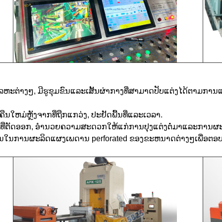
ະຕ່າງໆ, ມີຮູຂຸມຂົນແລະເສັ້ນຜ່າກາງທີ່ສາມາດປັບແຕ່ງໄດ້ຕາມການແຕ້ມລ
ືນໃຫມ່ຫຼັງຈາກທີ່ຖືກແກວ່ງ, ປະຢັດພື້ນທີ່ແລະເວລາ.
ທີ່ທີ່ຕັດອອກ, ອໍານວຍຄວາມສະດວກໃຫ້ແກ່ການປຸງແຕ່ງຕໍ່ມາແລະການຜະ
ານໃນການຜະລິດແຜງເພດານ perforated ຂອງຂະຫນາດຕ່າງໆເພື່ອຕອ