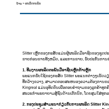
>
ຜະລິດຕະພັນ
ບ້ານ
Slitter ເຫຼັກຂອງກະສັດແມ່ນຜູ້ຜະລິດມືອາຊີບຂອງຊຸດປະ
ຂາຍກ່ອນຂາຍທັງຫມົດ, ແລະການຂາຍ, ຮັບປະກັນການຊ່ວ
1. ທີມງານຜະລິດຕະພັນມືອາຊີບເຫຼັກກ້າເຫຼັກ
ພະແນກຮັບໃຊ້ຂອງກະສັດ Slitter ພະແນກຕ່າງໆເຮັດວຽກຮ່
ທີ່ກວ້າງຂວາງ, ສາມາດຕອບສະຫນອງຄວາມຕ້ອງການຂອງລູກ
Kingreal ແມ່ນອຸທິດຕົນເພື່ອຕອບຄໍາຖາມຂອງລູກຄ້າທຸ
ສະວະກໍາພະຍາຍາມສູ້ຊົນດ້ານເຕັກນິກ, ໂດຍສຸມໃສ່ທຸ
2. ກອງປະຊຸມສໍາມະນາກ່ຽວກັບການຜະລິດ Slitter King