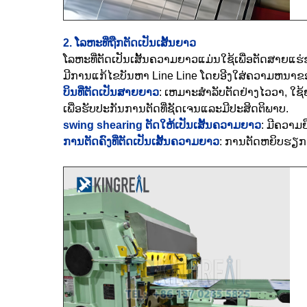
2. ໂລຫະທີ່ຖືກຕັດເປັນເສັ້ນຍາວ
ໂລຫະທີ່ຕັດເປັນເສັ້ນຄວາມຍາວແມ່ນໃຊ້ເພື່ອຕັດສາຍແຮ່
ມີການແກ້ໄຂບັນຫາ Line Line ໂດຍອີງໃສ່ຄວາມຫນາຂອງ
ບິນທີ່ຕັດເປັນສາຍຍາວ
: ເຫມາະສໍາລັບຕັດຢ່າງໄວວາ, ໃ
ເພື່ອຮັບປະກັນການຕັດທີ່ຊັດເຈນແລະມີປະສິດຕິພາບ.
swing shearing ຕັດໃຫ້ເປັນເສັ້ນຄວາມຍາວ
: ມີຄວາມ
ການຕັດຄົງທີ່ຕັດເປັນເສັ້ນຄວາມຍາວ
: ການຕັດຫຍິບຮຽກຮ