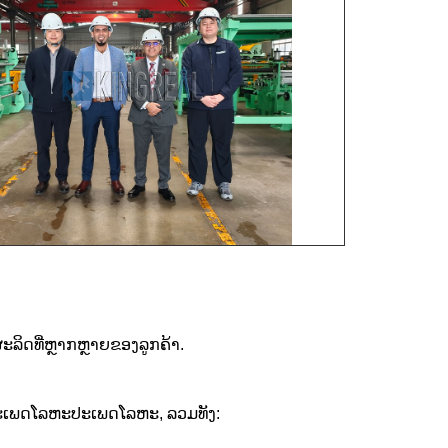
ະລິດທີ່ຫຼາກຫຼາຍຂອງລູກຄ້າ.
ຍປະເພດໂລຫະປະເພດໂລຫະ, ລວມທັງ: