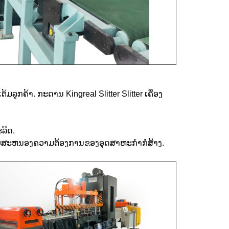
ູກຄ້າ. ກະດານ Kingreal Slitter Slitter ເຄື່ອງ
ລິດ.
ບສະຫນອງຄວາມຕ້ອງການຂອງອຸດສາຫະກໍາກໍ່ສ້າງ.