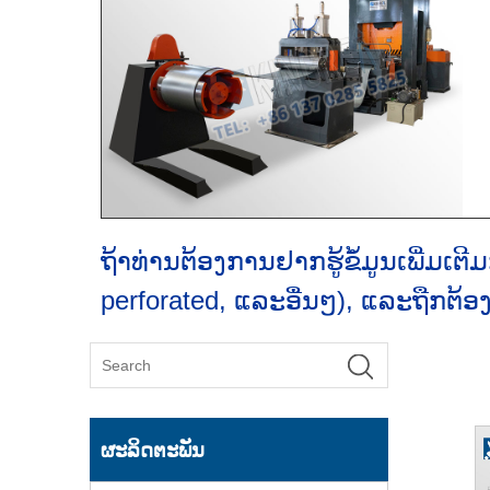
ຖ້າທ່ານຕ້ອງການຢາກຮູ້ຂໍ້ມູນເພີ່ມເຕີມ
perforated, ແລະອື່ນໆ), ແລະຖືກຕ້ອ
ຜະລິດຕະພັນ