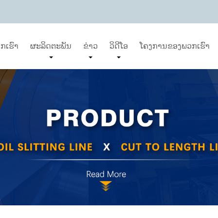
ກເຮົາ
ຜະລິດຕະພັນ
ຂ່າວ
ວິດີໂອ
ໂຄງການຂອງພວກເຮົາ