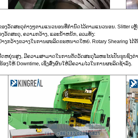
ຂອງວັດສະດຸຕ່າງໆຕາມແນວນອນທີ່ກໍານົດໄວ້ຕາມແນວນອນ. Slitter ເຫຼັ
ວັດສະດຸ, ຄວາມກວ້າງ, ແລະນ້ໍາຫນັກ, ລວມທັງ:
ຊ້ຢ່າງກວ້າງຂວາງໃນການຜະລິດຂະຫນາດໃຫຍ່. Rotary Shearing ໄດ້ຕ
ຍືດຫຍຸ່ນສູງ, ມີຄວາມສາມາດໃນການຕັດວັດສະດຸໂລຫະໄປເປັນຮູບຊົງຕ່
້ອງໃຫ້ Downtime, ເຊິ່ງສົ່ງຜົນໃຫ້ມີຄວາມໄວໃນການຜະລິດຊ້າລົງ.