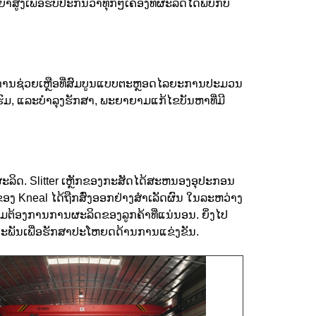
ເພື່ອຮັບປະກັນວ່າທຸກໆເຄື່ອງທີ່ຜະລິດໄດ້ພົບກັບ
ປະກັນການຊ່ວຍເຫຼືອທີ່ສົມບູນແບບຕະຫຼອດໄລຍະການປະມວນ
ົບຮົມ, ແລະບໍາລຸງຮັກສາ, ພະຍາຍາມແກ້ໄຂບັນຫາທີ່ມີ
ະລິດ. Slitter ເຫຼັກຂອງກະສັດໄດ້ສະຫນອງອຸປະກອນ
ງ Kneal ໄດ້ຖືກສົ່ງອອກຢ່າງສໍາເລັດຜົນ
ໃນລະຫວ່າງ
ມຕ້ອງການການຜະລິດຂອງລູກຄ້າທີ່ແນ່ນອນ. ຍິ່ງໄປ
ດຕະພັນເພື່ອຮັກສາປະໂຫຍດດ້ານການແຂ່ງຂັນ.