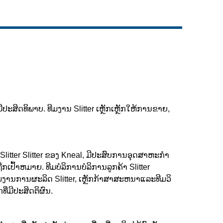
Live
ປະສິດທິພາບ. ທີມງານ Slitter ເຫຼັກເຫຼັກໃຫ້ການຂາຍ,
litter Slitter ຂອງ Kneal, ມີປະສົບການອຸດສາຫະກໍາ
້າຫມາຍ. ທີມບໍລິການບໍລິການລູກຄ້າ Slitter
ີມງານການຜະລິດ Slitter, ເຫຼັກກ້າສາສະຫນາແລະທີມວິ
່ມີປະສິດຕິຜົນ.