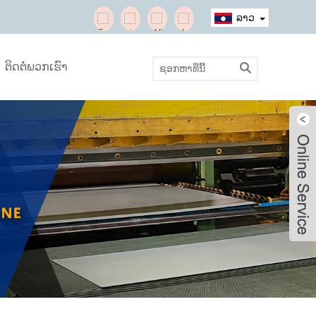
ລາວ
ຕິດຕໍ່ພວກເຮົາ