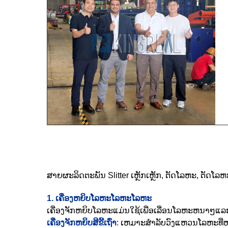
ສາຍຜະລິດຕະພັນ Slitter ເຫຼັກເຫຼັກ, ຕັດໂລຫະ, ຕັດ
1. ເຄື່ອງຫຍິບໂລຫະໂລຫະໂລຫະ
ເຄື່ອງຈັກຫຍິບໂລຫະແມ່ນໃຊ້ເພື່ອເລື່ອນໂລຫະຫນາໆແ
ເຄື່ອງຈັກຫຍິບສີຂີ້ເຖົ່າ
: ເຫມາະສໍາລັບວົງແຫວນໂລຫະທີ່