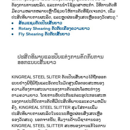
ຕ້ອງການການຜະລິດ, ແລະການນໍາໃຊ້ອຸດສາຫະກໍາ. ວິທີການຕັດທີ່
ມີຄວາມຫລາກຫລາຍເຫຼົ່ານີ້ຊ່ວຍໃຫ້ການຕັດທີ່ຊັດເຈນກວ່າ, ເພີ່ມ
ປະສິດທິພາບການຜະລິດ, ແລະຫຼຸດຜ່ອນສິ່ງເສດເຫຼືອຂອງວັດສະດຸ."
ສ້ອມແຊມຕັດເປັນເສັ້ນຍາວ
Rotary Shearing ຕັດກັບເຄື່ອງຄວາມຍາວ
Fly Shearing ຕັດກັບເສັ້ນຍາວ
ປະສິດທິພາບແລະປັບແຕ່ງການຕັດກັບການ
ອອກແບບເສັ້ນຍາວ
KINGREAL STEEL SLITER ຕັດເປັນເສັ້ນຍາວໄດ້ຖືກອອກ
ແບບຢ່າງພິຖີພິຖັນແລະອັດຕະໂນມັດສູງເພື່ອຕອບສະຫນອງ
ຄວາມຕ້ອງການສະເພາະຂອງການຕັດແຜ່ນໂລຫະຕ່າງໆ
ຕາມຄວາມຍາວ. ໂດຍການຮັບປະກັນແຕ່ລະອຸປະກອນສະຫ
ນອງການປະຕິບັດການຕັດທີ່ມີປະສິດທິພາບແລະຄວາມຫມັ້ນ
ຄົງ, KINGREAL STEEL SLITTER ສຸມໃສ່ການເພີ່ມ
ປະສິດທິພາບການຜະລິດໃນຂະນະທີ່ຫຼຸດຜ່ອນສິ່ງເສດເຫຼືອ
ຂອງວັດສະດຸ. ນອກຈາກນັ້ນ, ທີມງານດ້ານວິຊາການຂອງ
KINGREAL STEEL SLITTER ສະຫນອງການແກ້ໄຂການ