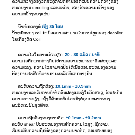
ຄວາມກວ້າງຂອງວັດສະດຸກໍານົດການອອກແບບຄວາມກວ້າງຂອງ
ຫນ່ວຍງານ decoiling ແລະລະດັບ, ຮອງຮັບຄວາມກວ້າງຂອງ
ຄວາມກວ້າງຂອງແຜ່ນ.
ນ້ຳໜັກຂອງທໍ່:
ເຖິງ 35 ໂຕນ
ນ້ໍາຫນັກຂອງ coil ກໍານົດຄວາມສາມາດໃນການໂຫຼດຂອງ decoiler
ໃນເຄື່ອງຕັດ Coil.
ຄວາມໄວໃນການເຮັດວຽກ:
20 - 80 ແມັດ / ນາທີ
ຄວາມໄວຕັດແຕກຕ່າງກັນໄປຕາມຄວາມຫນາຂອງວັດສະດຸແລະ
ຄວາມແຂງ. ຄວາມໄວສາມາດປັບໄດ້ເພື່ອຕອບສະຫນອງຄວາມ
ຕ້ອງການປະສິດທິພາບການຜະລິດທີ່ແຕກຕ່າງກັນ.
ລະດັບຄວາມຖືກຕ້ອງ:
±0.1mm - ±0.5mm
ຫນ່ວຍງານລະດັບການກໍາຈັດຄື້ນຟອງແລະງໍໃນວັດສະດຸ, ຮັບປະກັນ
ຄວາມຮາບພຽງ, ເຊິ່ງມີຜົນກະທົບໂດຍກົງຕໍ່ຄຸນນະພາບຂອງ
ຜະລິດຕະພັນສຸດທ້າຍ.
ຄວາມຖືກຕ້ອງຂອງການຕັດ:
±0.1mm - ±0.2mm
ລະບົບ shear ບິນສະຫນອງການຕັດຄວາມໄວສູງ, ຊັດເຈນ,
ຮັບປະກັນຄວາມຖືກຕ້ອງຂອງຄວາມຍາວຕັດ, ຕອບສະຫນອງ