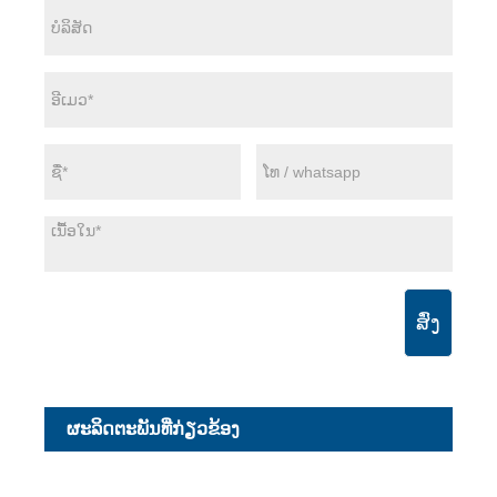
ສົ່ງ
ຜະ​ລິດ​ຕະ​ພັນ​ທີ່​ກ່ຽວ​ຂ້ອງ