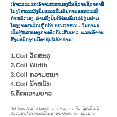
ເຮົາແລະພວກເຮົາຈະສະຫນອງບັນຊີລາຍຊື່ລາຄາທີ່
ໂປ່ງໃສແລະວົງຢືມແລະເລີ່ມຕົ້ນການອອກແບບທີ່
ກໍາຫນົດເອງ. ທ່ານຍັງຍິນດີຕ້ອນຮັບໄປຢ້ຽມຢາມ
ໂຮງງານຜະລິດເຫຼັກກ້າ KINGREAL. ໃນຖານະ
ເປັນຜູ້ສະຫນອງການຕັດກັບເສັ້ນຍາວ, ພວກເຮົາຈະ
ສົ່ງພະນັກງານມືອາຊີບໄປນໍາທ່ານ!
1.Coil ວັດສະດຸ
2.Coil Width
3.Coil ຄວາມຫນາ
4.Coil ນ້ໍາຫນັກ
5.ຕັດຄວາມຍາວ
Hot Tags: Cut To Length Line Machine, ຈີນ, ຜູ້ຜະລິດ, ຜູ້
ສະຫນອງ, ໂຮງງານຜະລິດ, ລາຄາ, Quotation, ຄຸນະພາບ