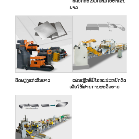
ຕັດອັດຕະໂນມັດເຕັມໄປຫາເສັ້ນ
ຍາວ
ຕັດພຽງແຕ່ເສັ້ນຍາວ
ແຜ່ນເຫຼັກທີ່ມີໂລຫະປະຫຍັດຕັດ
ເພື່ອໃຫ້ສາຍການຜະລິດຍາວ