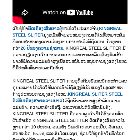
ເປັນຜູ້ນໍາ
ຕັດເຄື່ອງເສັ້ນຍາວ
ຜູ້ຜະລິດໃນປະເທດຈີນ,
KINGREAL
STEEL SLITER
ມຸ່ງຫມັ້ນທີ່ຈະສະຫນອງການແກ້ໄຂທີ່ເຫມາະສົມ
ທີ່ຕອບສະຫນອງຄວາມຕ້ອງການການຜະລິດທີ່ຊັດເຈນ. ກັບຫຼາຍ
ກວ່າ
20 ປີຂອງຄວາມຊໍານານ
, KINGREAL STEEL SLITTER ມີ
ຄວາມຊ່ຽວຊານໃນການອອກແບບແລະການຜະລິດເຄື່ອງຕັດເສັ້ນ
ຍາວທີ່ມີຄວາມແມ່ນຍໍາສູງເພື່ອສະຫນັບສະຫນູນການປຸງແຕ່ງໂລຫະ
ທີ່ມີປະສິດທິພາບແລະຖືກຕ້ອງ.
KINGREAL STEEL SLITER ການອຸທິດຕົນເພື່ອນະວັດຕະກໍາແລະ
ຄຸນນະພາບໄດ້ເຮັດໃຫ້ພວກເຮົາມີຊື່ສຽງທີ່ເຂັ້ມແຂງໃນອຸດສາຫະ
ກໍາອຸປະກອນການປຸງແຕ່ງໂລຫະ.
KINGREAL SLITER STEEL
ຕັດກັບເຄື່ອງສາຍຄວາມຍາວ
ໄດ້ຖືກພິຈາລະນາສູງສໍາລັບຄວາມ
ແມ່ນຍໍາ, ຄວາມຫນ້າເຊື່ອຖື, ແລະການປະຕິບັດທີ່ຫມັ້ນຄົງ.
KINGREAL STEEL SLITTER ມີຄວາມພູມໃຈທີ່ໄດ້ສົ່ງອອກສົບ
ຜົນສໍາເລັດ KINGREAL STEEL SLITTER ຕັດເຄື່ອງເສັ້ນຍາວໄປ
ຫຼາຍກວ່າ 10 ປະເທດ, ລວມທັງ Saudi ເທດອາຣະເບີຍ, ລັດເຊຍ,
ສະຫະລັດ, Brazil, ແລະອິນໂດເນເຊຍ, ຊ່ວຍໃຫ້ລູກຄ້າໃນທົ່ວໂລກ
ບັນລຸຜົນໄດ້ຮັບການຜະລິດທີ່ໂດດເດັ່ນ.