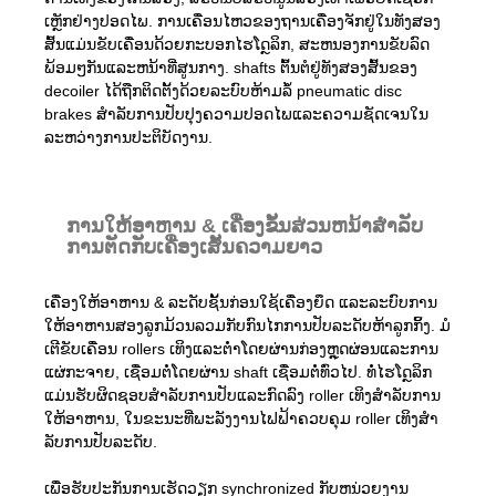
ເຫຼັກຢ່າງປອດໄພ. ການເຄື່ອນໄຫວຂອງຖານເຄື່ອງຈັກຢູ່ໃນທັງສອງ
ສົ້ນແມ່ນຂັບເຄື່ອນດ້ວຍກະບອກໄຮໂດຼລິກ, ສະຫນອງການຂັບລົດ
ພ້ອມໆກັນແລະຫນ້າທີ່ສູນກາງ. shafts ຕົ້ນຕໍຢູ່ທັງສອງສົ້ນຂອງ
decoiler ໄດ້ຖືກຕິດຕັ້ງດ້ວຍລະບົບຫ້າມລໍ້ pneumatic disc
brakes ສໍາລັບການປັບປຸງຄວາມປອດໄພແລະຄວາມຊັດເຈນໃນ
ລະຫວ່າງການປະຕິບັດງານ.
ການໃຫ້ອາຫານ & ເຄື່ອງຂັ້ນສ່ວນຫນ້າສໍາລັບ
ການຕັດກັບເຄື່ອງເສັ້ນຄວາມຍາວ
ເຄື່ອງໃຫ້ອາຫານ & ລະດັບຊັ້ນກ່ອນໃຊ້ເຄື່ອງຍຶດ ແລະລະບົບການ
ໃຫ້ອາຫານສອງລູກມ້ວນລວມກັບກົນໄກການປັບລະດັບຫ້າລູກກິ້ງ. ມໍ
ເຕີຂັບເຄື່ອນ rollers ເທິງແລະຕ່ໍາໂດຍຜ່ານກ່ອງຫຼຸດຜ່ອນແລະການ
ແຜ່ກະຈາຍ, ເຊື່ອມຕໍ່ໂດຍຜ່ານ shaft ເຊື່ອມຕໍ່ທົ່ວໄປ. ທໍ່ໄຮໂດຼລິກ
ແມ່ນຮັບຜິດຊອບສໍາລັບການປັບແລະກົດລົງ roller ເທິງສໍາລັບການ
ໃຫ້ອາຫານ, ໃນຂະນະທີ່ພະລັງງານໄຟຟ້າຄວບຄຸມ roller ເທິງສໍາ
ລັບການປັບລະດັບ.
ເພື່ອຮັບປະກັນການເຮັດວຽກ synchronized ກັບຫນ່ວຍງານ