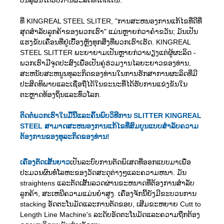
ທີ່ KINGREAL STEEL SLITER, "ການສະຫນອງການແກ້ໄຂທີ່ດີທີ່
ສຸດສໍາລັບລູກຄ້າຂອງພວກເຮົາ" ແມ່ນຫຼາຍກ່ວາຄໍາຂວັນ; ມັນເປັນ
ແຮງຂັບເຄື່ອນທີ່ຢູ່ເບື້ອງຫຼັງທຸກສິ່ງທີ່ພວກເຮົາເຮັດ. KINGREAL
STEEL SLITTER ພະຍາຍາມເປັນຫຼາຍກ່ວາພຽງແຕ່ຜູ້ຜະລິດ -
ພວກເຮົາມີຈຸດປະສົງເພື່ອເປັນຄູ່ຮ່ວມງານໄລຍະຍາວຂອງທ່ານ,
ສະຫນັບສະຫນູນທຸລະກິດຂອງທ່ານໃນການຮັກສາການຜະລິດທີ່ມີ
ປະສິດທິພາບແລະເຊື່ອຖືໄດ້ໃນຂະນະທີ່ໄດ້ຮັບການແຂ່ງຂັນໃນ
ຕະຫຼາດທ້ອງຖິ່ນແລະທົ່ວໂລກ.
ຕິດຕໍ່ພວກເຮົາໃນມື້ນີ້ແລະຄົ້ນພົບວິທີການ SLITTER KINGREAL
STEEL ສາມາດສະຫນອງການແກ້ໄຂທີ່ສົມບູນແບບສໍາລັບຄວາມ
ຕ້ອງການຂອງທຸລະກິດຂອງທ່ານ!
ເຄື່ອງຕັດເສັ້ນຍາວ
ເປັນລະບົບການຕັດພິເສດທີ່ອອກແບບມາເພື່ອ
ປະມວນຜົນທໍ່ໂລຫະຂອງວັດສະດຸຕ່າງໆແລະຄວາມຫນາ. ມັນ
straightens ແລະຕັດເສັ້ນລວດຜ່ານຂະຫນາດທີ່ຕ້ອງການສໍາລັບ
ລູກຄ້າ, ສະເຫນີຄວາມແມ່ນຍໍາສູງ. ເຄື່ອງຈັກນີ້ຍັງມີຂະບວນການ
stacking ອັດຕະໂນມັດແລະການຕັດຂອບ, ເສີມຂະຫຍາຍ Cutt to
Length Line Machine's ລະດັບອັດຕະໂນມັດແລະຄວາມຖືກຕ້ອງ