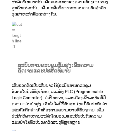
ຜະລິດທີ່ເຫມາະສົມເພື່ອຕອບສະຫນອງຄວາມຕ້ອງການຂອງ
ລູກຄ້າແຕ່ລະຄົນ, ເພີ່ມປະສິດທິພາບຂະບວນການຕັດສໍາລັບ
ອຸດສາຫະກໍາທີ່ແຕກຕ່າງກັນ.
ລະບົບການຄວບຄຸມຂັ້ນສູງເພື່ອຄວາມ
ຊັດເຈນແລະປະສິດທິພາບ
ເສັ້ນລວດຕັດເປັນເສັ້ນຍາວໃຊ້ລະບົບການຄວບຄຸມ
ອັດຕະໂນມັດທີ່ຊັບຊ້ອນ, ລວມທັງ PLC (Programmable
Logic Controller), ມໍເຕີ servo, ແລະເຄື່ອງເຂົ້າລະຫັດທີ່ມີ
ຄວາມແມ່ນຍໍາສູງ. ເຕັກໂນໂລຢີທີ່ທັນສະ ໄໝ ນີ້ຮັບປະກັນວ່າ
ແຜ່ນຖືກຕັດຢ່າງຖືກຕ້ອງຕາມຄວາມຍາວທີ່ຕ້ອງການ, ເພີ່ມ
ປະສິດທິພາບການຜະລິດໂດຍລວມແລະຮັບປະກັນຄວາມ
ແມ່ນຍໍາໃນທົ່ວປະເພດວັດສະດຸທີ່ຫຼາກຫຼາຍ.