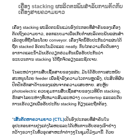
ເຄື່ອງ stacking ຜະລິດຕະພັນສໍາລັບການຕັດກັບ
ເຄື່ອງສາຍຄວາມຍາວ
ເຄື່ອງ stacking ຜະລິດຕະພັນແມ່ນອົງປະກອບທີ່ສໍາຄັນຂອງເຄື່ອງ
ຕັດເຖິງຄວາມຍາວ, ອອກແບບມາເພື່ອເກັບກໍາຜະລິດຕະພັນແຜ່ນສໍາ
ເລັດຮູບທີ່ຖືກໂອນໂດຍ conveyor. ເຄື່ອງຈັກນີ້ຮັບປະກັນວ່າແຜ່ນໄດ້
ຖືກ stacked ອັດຕະໂນມັດແລະ neatly. ກົນໄກຄວາມກົດດັນທາງ
ອາກາດແລະນ້ໍາມັນເຮັດວຽກຮ່ວມກັນເພື່ອຮັບປະກັນວ່າ
ຂະບວນການ stacking ໄດ້ຖືກຈັດລຽງແລະຊັດເຈນ.
ໃນ​ລະ​ຫວ່າງ​ການ​ສືບ​ເຊື້ອ​ສາຍ​ຂອງ​ແຜ່ນ, ມັນ​ໄດ້​ຮັບ​ການ​ສະ​ຫນັບ​
ສະ​ຫນູນ​ໂດຍ feeder ເພື່ອ​ຊ້າ​ລົງ​ຄວາມ​ໄວ​ການ​ຫຼຸດ​ລົງ, ປະ​ສິດ​ທິ​ຜົນ​
ປົກ​ປັກ​ຮັກ​ສາ​ດ້ານ​ຂອງ​ແຜ່ນ​ຈາກ​ຄວາມ​ເສຍ​ຫາຍ. ສະຫຼັບ
photoelectric ຄວບຄຸມການສືບເຊື້ອສາຍຂອງເວທີຍົກ stacking,
ຮັກສາໄລຍະຫ່າງທີ່ເຫມາະສົມລະຫວ່າງ countertop ແລະລະດັບ
ການເຮັດວຽກເພື່ອຮັບປະກັນ stacking ກ້ຽງແລະຖືກຕ້ອງ.
“
ເສັ້ນຕັດຫາຄວາມຍາວ (CTL)
ເປັນອົງປະກອບທີ່ສໍາຄັນໃນ
ອຸປະກອນການປຸງແຕ່ງໂລຫະແລະໄດ້ເຫັນການຮັບຮອງເອົາຢ່າງ
ກວ້າງຂວາງໃນທົ່ວອຸດສາຫະກໍາຕ່າງໆໃນຊຸມປີມໍ່ໆມານີ້. ດ້ວຍ