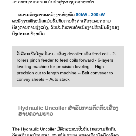
ມາດຕະຖານຄວາມແມ່ນຍໍາສູງຂອງອຸດສາຫະກໍາ.
ຄວາມຕ້ອງການພະລັງງານທັງໝົດ:
80kW - 300kW
ພະລັງງານທັງຫມົດແມ່ນຂຶ້ນກັບການຕັ້ງຄ່າເຄື່ອງແລະຄວາມ
ຕ້ອງການການປຸງແຕ່ງ, ຮັບປະກັນການດໍາເນີນງານທີ່ຫມັ້ນຄົງຂອງ
ອົງປະກອບທັງຫມົດ.
ລໍ້ເລື່ອນເພື່ອໂຫຼດມ້ວນ - ເຄື່ອງ decoiler ເພື່ອ feed coil - 2-
rollers pinch feeder to feed coils forward - 6-layers
leveling machine for precision leveling -- High
precision cut to length machine -- Belt conveyer to
convey sheets -- Auto stack
Hydraulic Uncoiler ສໍາລັບການຕັດກັບເຄື່ອງ
ສາຍຄວາມຍາວ
The Hydraulic Uncoiler ມີລັກສະນະເປັນກົນໄກຄວາມກົດດັນ
ດ້ານເທິງຂອງໂກນສອງ, ສະຫນັບສະຫນູນສອງເທົ່າເພື່ອຍຶດເຊືອກ