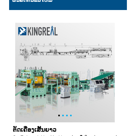
ຜະລິດຕະພັນໃຫມ່
ຕັດເຄື່ອງເສັ້ນຍາວ