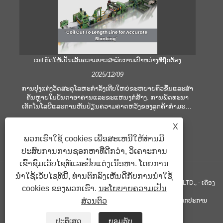
coil ຕັດໃຫ້ເປັນເສັ້ນຄວາມຍາວສໍາລັບການເປົ່າຫວ່າງທີ່ຖືກຕ້ອງ
ຄ
2025/12/09
ການປຸງແຕ່ງວັດສະດຸໂລຫະກໍາລັງເຕີບໃຫຍ່ຂະຫຍາຍຕົວຂື້ນແລະສໍາ
ຄັນຫຼາຍໃນບັນດາອາຄານແລະຂະແຫນງກໍ່ສ້າງ. ການພັດທະນາ
ໃ
ເຕັກໂນໂລຢີແລະການຫັນປ່ຽນຄວາມຄາດຫວັງຂອງລູກຄ້າກໍາມະກໍາ
ເ
ບໍລິສັດເພື່ອຕອບສະຫນອງເງື່ອນໄຂການຜະລິດທີ່ຍິ່ງໃຫຍ່ແລະຄວາມ
ອຸປ
ຕ້ອງການດ້ານຄຸນນະພາບ. ເຕັກນິກການປຸງແຕ່ງມືແບບທໍາມະດາແມ່ນ
ຫ
X
ບໍ່ພຽງພໍທີ່ຈະຕອບສະຫນອງຄວາມຕ້ອງການຂອງອຸດສາຫະກໍາທີ່ທັນ
ປ
ພວກເຮົາໃຊ້ cookies ເພື່ອສະເຫນີໃຫ້ທ່ານມີ
ສະໄຫມ, ໂດຍສະເພາະໃນການສະແຫວງຫາຄວາມຖືກຕ້ອງແລະ
ຕອ
ປະສົບການການຊອກຫາທີ່ດີກວ່າ, ວິເຄາະການ
ປະສິດທິພາບສູງ. ເພາະສະນັ້ນ, coil ການຕັດໄປຫາເສັ້ນຄວາມຍາວ
ໄດ້ເກີດຂື້ນເປັນອຸປະກອນປະມວນຜົນ coil.
ເຂົ້າຊົມເວັບໄຊທ໌ແລະປັບແຕ່ງເນື້ອຫາ. ໂດຍການ
ນໍາໃຊ້ເວັບໄຊທ໌ນີ້, ທ່ານຕົກລົງເຫັນດີກັບການນໍາໃຊ້
ສະຫງວນລິຂະສິດ © GUANGZHOU KINGREAL MACHINERY CO., LTD., - ເຄື່ອງ
cookies ຂອງພວກເຮົາ.
ນະໂຍບາຍຄວາມເປັນ
ສ່ວນຕົວ
ຕັດທໍ່, ຕັດທໍ່ເສັ້ນໃຫ້ຍາວ, ຕັດໂລຫະເປັນເສັ້ນຍາວ - ສະຫງວນລິຂະສິດທຸກປະການ
ລິ້ງຄ໌
Sitemap
RSS
XML
Privacy Policy
ປະຕິເສດ
ຍອມຮັບ