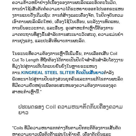
ຄວາມກ້າວຫນ້າຢ່າງຕໍ່ເນື່ອງຂອງການຜະລິດແລະອັດຕະໂນມັດ,
ການນໍາໃຊ້ເສັ້ນຕັດຕໍ່ຄວາມຍາວໄດ້ຂະຫຍາຍອອກໄປນອກຂະແຫນ
ງການແບບດັ້ງເດີມເຊັ່ນ: ການກໍ່ສ້າງແລະເຄື່ອງຈັກ, ໃນປັດຈຸບັນກວມ
ເອົາການຜະລິດລົດໃຫຍ່, ເຄື່ອງໃຊ້ໃນເຮືອນ, ພະລັງງານທົດແທນ,
ການບິນອະວະກາດ, ແລະອື່ນໆ. ອຸດສາຫະກໍາເຫຼົ່ານີ້ຕ້ອງການ
ມາດຕະຖານທີ່ສູງຂຶ້ນສໍາລັບການສະເພາະວັດສະດຸ, ຄວາມແມ່ນຍໍາ
ການປຸງແຕ່ງ, ແລະປະສິດທິພາບການຜະລິດ.
ໃນຂະນະທີ່ຄວາມຕ້ອງການເຫຼົ່ານີ້ເພີ່ມຂຶ້ນ, ການເລືອກເສັ້ນ Coil
Cut To Length ທີ່ຖືກຕ້ອງໄດ້ກາຍເປັນປັດໃຈສໍາຄັນສໍາລັບໂຮງງານ
ທີ່ມຸ່ງໄປສູ່ການເຕີບໂຕແບບຍືນຍົງໃນຫຼາຍຂະແຫນງ
ການ.
KINGREAL STEEL SLITER ຕັດເປັນເສັ້ນຍາວ
ກໍາລັງ
ພັດທະນາໄປສູ່ການປັບແຕ່ງສ່ວນບຸກຄົນແລະການແກ້ໄຂການຜະລິດ
ທີ່ມີຄວາມຍືດຫຍຸ່ນເພື່ອຕອບສະຫນອງຄວາມຕ້ອງການຂອງອຸດ
ສາຫະກໍາເຫຼົ່ານີ້."
ປະເພດຂອງ Coil ຄວາມຫນາຕັດກັບເຄື່ອງຄວາມ
ຍາວ
"Coils ທີ່ມີຄວາມຫນາແຕກຕ່າງກັນຕາມປົກກະຕິຕ້ອງການເສັ້ນຕັດ
ຫາຄວາມຍາວເພື່ອຕິດຕັ້ງແຜ່ນໃບຄ້າຍຄື, ເຄື່ອງຕັດບິນແລະ