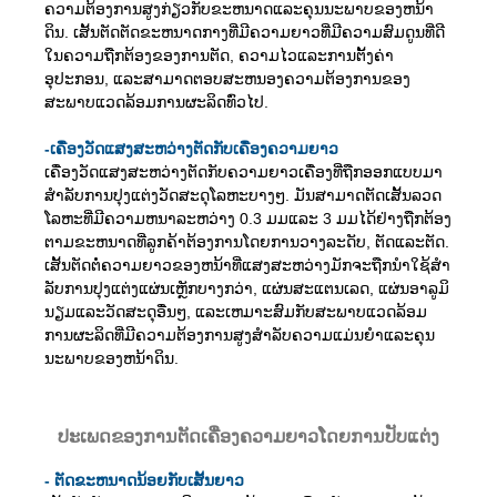
ຄວາມຕ້ອງການສູງກ່ຽວກັບຂະຫນາດແລະຄຸນນະພາບຂອງຫນ້າ
ດິນ. ເສັ້ນຕັດຕັດຂະຫນາດກາງທີ່ມີຄວາມຍາວທີ່ມີຄວາມສົມດູນທີ່ດີ
ໃນຄວາມຖືກຕ້ອງຂອງການຕັດ, ຄວາມໄວແລະການຕັ້ງຄ່າ
ອຸປະກອນ, ແລະສາມາດຕອບສະຫນອງຄວາມຕ້ອງການຂອງ
ສະພາບແວດລ້ອມການຜະລິດທົ່ວໄປ.
-
ເຄື່ອງວັດແສງສະຫວ່າງຕັດກັບເຄື່ອງຄວາມຍາວ
ເຄື່ອງວັດແສງສະຫວ່າງຕັດກັບຄວາມຍາວເຄື່ອງທີ່ຖືກອອກແບບມາ
ສໍາລັບການປຸງແຕ່ງວັດສະດຸໂລຫະບາງໆ. ມັນສາມາດຕັດເສັ້ນລວດ
ໂລຫະທີ່ມີຄວາມຫນາລະຫວ່າງ 0.3 ມມແລະ 3 ມມໄດ້ຢ່າງຖືກຕ້ອງ
ຕາມຂະຫນາດທີ່ລູກຄ້າຕ້ອງການໂດຍການວາງລະດັບ, ຕັດແລະຕັດ.
ເສັ້ນຕັດຕໍ່ຄວາມຍາວຂອງຫນ້າທີ່ແສງສະຫວ່າງມັກຈະຖືກນໍາໃຊ້ສໍາ
ລັບການປຸງແຕ່ງແຜ່ນເຫຼັກບາງກວ່າ, ແຜ່ນສະແຕນເລດ, ແຜ່ນອາລູມິ
ນຽມແລະວັດສະດຸອື່ນໆ, ແລະເຫມາະສົມກັບສະພາບແວດລ້ອມ
ການຜະລິດທີ່ມີຄວາມຕ້ອງການສູງສໍາລັບຄວາມແມ່ນຍໍາແລະຄຸນ
ນະພາບຂອງຫນ້າດິນ.
ປະເພດຂອງການຕັດເຄື່ອງຄວາມຍາວໂດຍການປັບແຕ່ງ
- ຕັດ​ຂະ​ຫນາດ​ນ້ອຍ​ກັບ​ເສັ້ນ​ຍາວ​