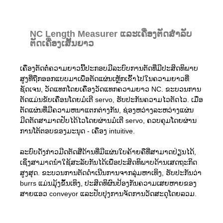
NC Length Measurer ແລະເຄື່ອງຕັດສໍາລັບ
ຕັດເຄື່ອງເສັ້ນຍາວ
ເຄື່ອງຕັດຕໍ່ຄວາມຍາວນີ້ປະກອບມີລະບົບການຕັດທີ່ມີປະສິດທິພາບ
ສູງທີ່ຖືກອອກແບບມາເພື່ອຕັດແຜ່ນເຫຼັກເຂົ້າໄປໃນຄວາມຍາວທີ່
ຊັດເຈນ, ວັດແທກໂດຍເຄື່ອງວັດແທກຄວາມຍາວ NC. ຂະບວນການ
ຕັດແມ່ນຂັບເຄື່ອນໂດຍມໍເຕີ servo, ຮັບປະກັນຄວາມໄວຕັດໄວ. ເມື່ອ
ຕັດແຜ່ນທີ່ມີຄວາມຫນາແຕກຕ່າງກັນ, ຊ່ອງຫວ່າງລະຫວ່າງແຜ່ນ
ມີດຕັດສາມາດປັບໄດ້ໄວໂດຍຜ່ານມໍເຕີ servo, ຄວບຄຸມໂດຍຜ່ານ
ການໂຕ້ຕອບຂອງມະນຸດ - ເຄື່ອງ intuitive.
ລະບົບດັ່ງກ່າວມີດຕັດສີ່ດ້ານທີ່ມີແຜ່ນໃບຄ້າຍຄືທີ່ສາມາດປ່ຽນໄດ້,
ເຊິ່ງສາມາດນໍາໃຊ້ສະລັບກັນໄດ້ເພື່ອປະສິດທິພາບດ້ານເສດຖະກິດ
ສູງສຸດ. ຂະບວນການຕັດດໍາເນີນການຈາກລຸ່ມຫາເທິງ, ຮັບປະກັນວ່າ
burrs ແມ່ນມຸ້ງຂຶ້ນເທິງ, ປະສິດທິຜົນປ້ອງກັນຄວາມເສຍຫາຍຂອງ
ສາຍແອວ conveyor ແລະປັບປຸງການຈັດການວັດສະດຸໂດຍລວມ.