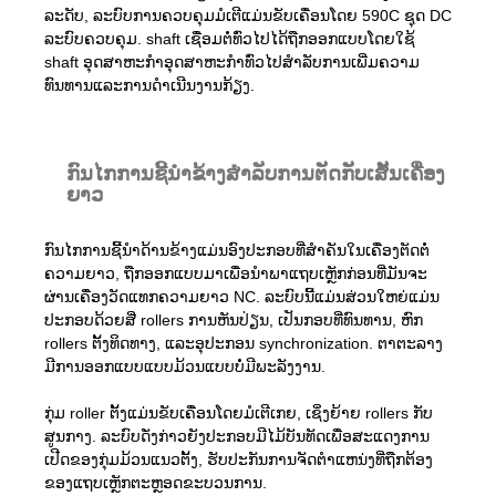
ລະດັບ, ລະບົບການຄວບຄຸມມໍເຕີແມ່ນຂັບເຄື່ອນໂດຍ 590C ຊຸດ DC
ລະບົບຄວບຄຸມ. shaft ເຊື່ອມຕໍ່ທົ່ວໄປໄດ້ຖືກອອກແບບໂດຍໃຊ້
shaft ອຸດສາຫະກໍາອຸດສາຫະກໍາທົ່ວໄປສໍາລັບການເພີ່ມຄວາມ
ທົນທານແລະການດໍາເນີນງານກ້ຽງ.
ກົນ​ໄກ​ການ​ຊີ້​ນໍາ​ຂ້າງ​ສໍາ​ລັບ​ການ​ຕັດ​ກັບ​ເສັ້ນ​ເຄື່ອງ​
ຍາວ​
ກົນໄກການຊີ້ນໍາດ້ານຂ້າງແມ່ນອົງປະກອບທີ່ສໍາຄັນໃນເຄື່ອງຕັດຕໍ່
ຄວາມຍາວ, ຖືກອອກແບບມາເພື່ອນໍາພາແຖບເຫຼັກກ່ອນທີ່ມັນຈະ
ຜ່ານເຄື່ອງວັດແທກຄວາມຍາວ NC. ລະບົບນີ້ແມ່ນສ່ວນໃຫຍ່ແມ່ນ
ປະກອບດ້ວຍສີ່ rollers ການຫັນປ່ຽນ, ເປັນກອບທີ່ທົນທານ, ຫົກ
rollers ຕັ້ງທິດທາງ, ແລະອຸປະກອນ synchronization. ຕາຕະລາງ
ມີການອອກແບບແບບມ້ວນແບບບໍ່ມີພະລັງງານ.
ກຸ່ມ roller ຕັ້ງແມ່ນຂັບເຄື່ອນໂດຍມໍເຕີເກຍ, ເຊິ່ງຍ້າຍ rollers ກັບ
ສູນກາງ. ລະບົບດັ່ງກ່າວຍັງປະກອບມີໄມ້ບັນທັດເພື່ອສະແດງການ
ເປີດຂອງກຸ່ມມ້ວນແນວຕັ້ງ, ຮັບປະກັນການຈັດຕໍາແຫນ່ງທີ່ຖືກຕ້ອງ
ຂອງແຖບເຫຼັກຕະຫຼອດຂະບວນການ.