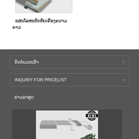
ແຜ່ນໂລຫະຕັດກັບເຄື່ອງຄວາມ
ຍາວ
ຕິດ​ຕໍ່​ພວກ​ເຮົາ
INQUIRY FOR PRICELIST
ຂ່າວ​ລ່າ​ສຸດ