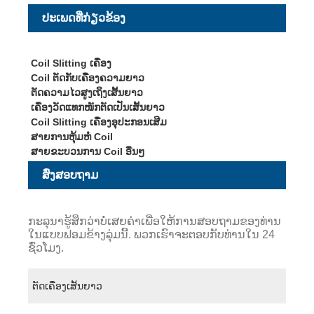
ປະເພດທີ່ກ່ຽວຂ້ອງ
Coil Slitting ເຄື່ອງ
Coil ຕັດກັບເຄື່ອງຄວາມຍາວ
ຕັດຄວາມໄວສູງເຖິງເສັ້ນຍາວ
ເຄື່ອງວັດແທກໜັກຕັດເປັນເສັ້ນຍາວ
Coil Slitting ເຄື່ອງອຸປະກອນເສີມ
ສາຍການຫຸ້ມຫໍ່ Coil
ສາຍຂະບວນການ Coil ອື່ນໆ
ສົ່ງສອບຖາມ
ກະລຸນາຮູ້ສຶກວ່າບໍ່ເສຍຄ່າເພື່ອໃຫ້ການສອບຖາມຂອງທ່ານ
ໃນແບບຟອມຂ້າງລຸ່ມນີ້. ພວກເຮົາຈະຕອບກັບທ່ານໃນ 24
ຊົ່ວໂມງ.