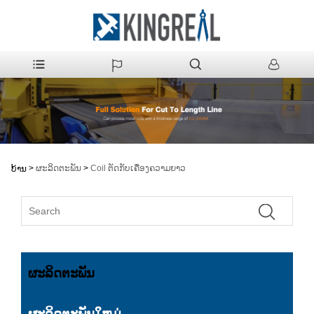
>
ຜະລິດຕະພັນ
>
Coil ຕັດກັບເຄື່ອງຄວາມຍາວ
ບ້ານ
ຜະລິດຕະພັນ