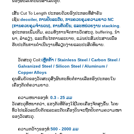
ຂອງຜະລິດຕະພັນສໍາເລັດຮູບ.
ເສັ້ນ Cut To Length ປະກອບດ້ວຍອົງປະກອບທີ່ສໍາຄັນ
ເຊັ່ນ:
decoiler, ການ​ປັບ​ລະ​ດັບ, ການ​ຄວບ​ຄຸມ​ຄວາມ​ຍາວ NC
(ການ​ຄວບ​ຄຸມ​ຈໍາ​ນວນ​)​, ການ​ຕັດ​ບິນ​, ແລະ​ຫນ່ວຍ​ງານ stacking
.
ອຸປະກອນເພີ່ມເຕີມ, ລວມທັງການຈັດການວັດສະດຸ, buffering, ນໍາ
ພາ, ລໍາລຽງ, ແລະກົນໄກການລະບາຍ, ແມ່ນປະສົມປະສານເພື່ອ
ຮັບປະກັນການດໍາເນີນງານທີ່ລຽບງ່າຍແລະປະສິດທິພາບ.
ວັດສະດຸ Coil:
ເຫຼັກກ້າ / Stainless Steel / Carbon Steel /
Galvanized Steel / Silicon Steel / Aluminum /
Copper Alloys
ຄຸນສົມບັດຂອງວັດສະດຸສົ່ງຜົນກະທົບຕໍ່ການເລືອກອົງປະກອບໃນ
ເຄື່ອງຕັດຕໍ່ຄວາມຍາວ.
ຄວາມຫນາຂອງທໍ່:
0.3 - 25 ມມ
ວັດສະດຸທີ່ຫນາກວ່າ, ແຮງຕັດທີ່ຕ້ອງໃຊ້ໂດຍເຄື່ອງຈັກສູງຂຶ້ນ. ໂດຍ
ທົ່ວໄປແລ້ວລະບົບຕັດແລະລະດັບເຄື່ອງບິນຈະຖືກປັບຕາມຄວາມໜາ
ຂອງວັດສະດຸ.
ຄວາມກວ້າງຂອງທໍ່:
500 - 2000 ມມ