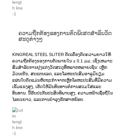
ຄວາມຖືກຕ້ອງຂອງການຕັດພິເສດສໍາລັບວັດ
ສະດຸຕ່າງໆ
KINGREAL STEEL SLITER ຕັດເຄື່ອງຕັດຄວາມຍາວໃຫ້
ຄວາມຖືກຕ້ອງຂອງການຕັດພາຍໃນ ± 0.1 ມມ, ເຊິ່ງເຫມາະ
ສົມສໍາລັບການປຸງແຕ່ງວັດສະດຸທີ່ຫລາກຫລາຍເຊັ່ນ: ເຫຼັກ
ມ້ວນເຢັນ, ສະແຕນເລດ, ແລະໂລຫະປະສົມອາລູມິນຽມ.
ແຜ່ນໃບຕັດແມ່ນຫັດຖະກໍາຈາກເຫຼັກໂລຫະປະສົມທີ່ມີຄວາມ
ເຂັ້ມແຂງສູງ, ເຮັດໃຫ້ມັນທົນທານຕໍ່ການສວມໃສ່ແລະ
ທົນທານ. ນີ້ຮັບປະກັນປະສິດທິພາບສູງ, ຄວາມຫນ້າເຊື່ອຖືໃນ
ໄລຍະຍາວ, ແລະການບໍາລຸງຮັກສາຫນ້ອຍ.