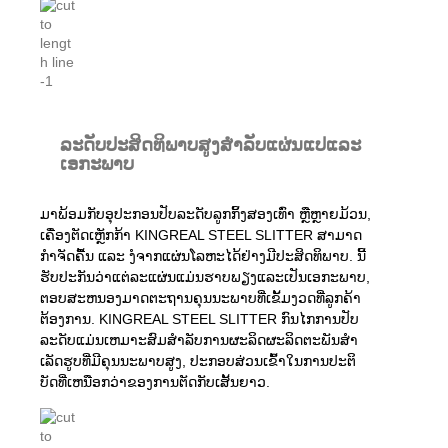
ລະດັບປະສິດທິພາບສູງສໍາລັບແຜ່ນແປແລະ
ເອກະພາບ
ມາພ້ອມກັບອຸປະກອນປັບລະດັບລູກກິ້ງສອງເທົ່າ ຫຼືຫຼາຍມ້ວນ,
ເຄື່ອງຕັດເຫຼັກກ້າ KINGREAL STEEL SLITTER ສາມາດ
ກຳຈັດຄື້ນ ແລະ ງໍຈາກແຜ່ນໂລຫະໄດ້ຢ່າງມີປະສິດທິພາບ. ນີ້
ຮັບປະກັນວ່າແຕ່ລະແຜ່ນແມ່ນຮາບພຽງແລະເປັນເອກະພາບ,
ຕອບສະຫນອງມາດຕະຖານຄຸນນະພາບທີ່ເຂັ້ມງວດທີ່ລູກຄ້າ
ຕ້ອງການ. KINGREAL STEEL SLITTER ກົນໄກການປັບ
ລະດັບແມ່ນເຫມາະສົມສໍາລັບການຜະລິດຜະລິດຕະພັນສໍາ
ເລັດຮູບທີ່ມີຄຸນນະພາບສູງ, ປະກອບສ່ວນເຂົ້າໃນການປະຕິ
ບັດທີ່ເຫນືອກວ່າຂອງການຕັດກັບເສັ້ນຍາວ.