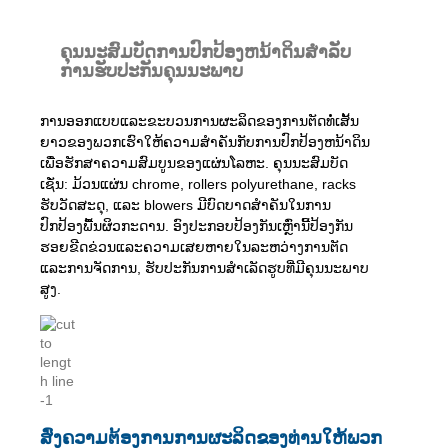
ຄຸນນະສົມບັດການປົກປ້ອງຫນ້າດິນສໍາລັບ
ການຮັບປະກັນຄຸນນະພາບ
ການອອກແບບແລະຂະບວນການຜະລິດຂອງການຕັດທໍ່ເສັ້ນ
ຍາວຂອງພວກເຮົາໃຫ້ຄວາມສໍາຄັນກັບການປົກປ້ອງຫນ້າດິນ
ເພື່ອຮັກສາຄວາມສົມບູນຂອງແຜ່ນໂລຫະ. ຄຸນນະສົມບັດ
ເຊັ່ນ: ມ້ວນແຜ່ນ chrome, rollers polyurethane, racks
ຮັບວັດສະດຸ, ແລະ blowers ມີບົດບາດສໍາຄັນໃນການ
ປົກປ້ອງພື້ນຜິວກະດານ. ອົງປະກອບປ້ອງກັນເຫຼົ່ານີ້ປ້ອງກັນ
ຮອຍຂີດຂ່ວນແລະຄວາມເສຍຫາຍໃນລະຫວ່າງການຕັດ
ແລະການຈັດການ, ຮັບປະກັນການສໍາເລັດຮູບທີ່ມີຄຸນນະພາບ
ສູງ.
ສົ່ງຄວາມຕ້ອງການການຜະລິດຂອງທ່ານໃຫ້ພວກ