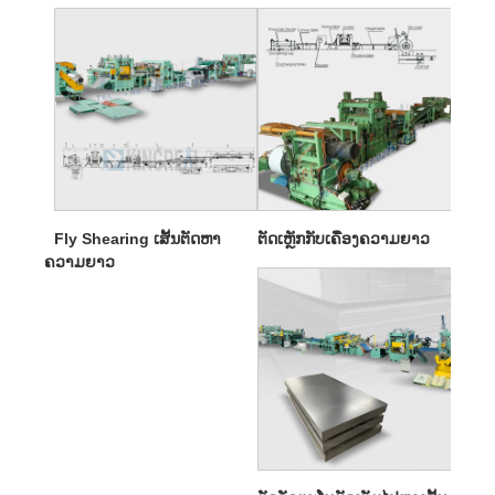
Fly Shearing ເສັ້ນຕັດຫາ
ຕັດເຫຼັກກັບເຄື່ອງຄວາມຍາວ
ຄວາມຍາວ