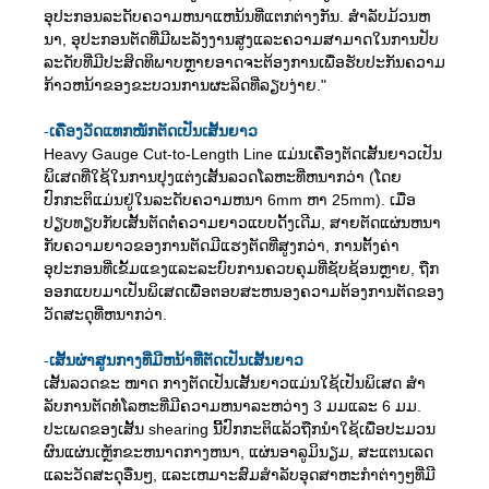
ອຸປະກອນລະດັບຄວາມຫນາແຫນ້ນທີ່ແຕກຕ່າງກັນ. ສໍາລັບມ້ວນຫ
ນາ, ອຸປະກອນຕັດທີ່ມີພະລັງງານສູງແລະຄວາມສາມາດໃນການປັບ
ລະດັບທີ່ມີປະສິດທິພາບຫຼາຍອາດຈະຕ້ອງການເພື່ອຮັບປະກັນຄວາມ
ກ້າວຫນ້າຂອງຂະບວນການຜະລິດທີ່ລຽບງ່າຍ."
-
ເຄື່ອງວັດແທກໜັກຕັດເປັນເສັ້ນຍາວ
Heavy Gauge Cut-to-Length Line ແມ່ນເຄື່ອງຕັດເສັ້ນຍາວເປັນ
ພິເສດທີ່ໃຊ້ໃນການປຸງແຕ່ງເສັ້ນລວດໂລຫະທີ່ຫນາກວ່າ (ໂດຍ
ປົກກະຕິແມ່ນຢູ່ໃນລະດັບຄວາມຫນາ 6mm ຫາ 25mm). ເມື່ອ
ປຽບທຽບກັບເສັ້ນຕັດຕໍ່ຄວາມຍາວແບບດັ້ງເດີມ, ສາຍຕັດແຜ່ນຫນາ
ກັບຄວາມຍາວຂອງການຕັດມີແຮງຕັດທີ່ສູງກວ່າ, ການຕັ້ງຄ່າ
ອຸປະກອນທີ່ເຂັ້ມແຂງແລະລະບົບການຄວບຄຸມທີ່ຊັບຊ້ອນຫຼາຍ, ຖືກ
ອອກແບບມາເປັນພິເສດເພື່ອຕອບສະຫນອງຄວາມຕ້ອງການຕັດຂອງ
ວັດສະດຸທີ່ຫນາກວ່າ.
-
ເສັ້ນຜ່າສູນກາງທີ່ມີຫນ້າທີ່ຕັດເປັນເສັ້ນຍາວ
ເສັ້ນລວດຂະ ໜາດ ກາງຕັດເປັນເສັ້ນຍາວແມ່ນໃຊ້ເປັນພິເສດ ສຳ
ລັບການຕັດທໍ່ໂລຫະທີ່ມີຄວາມຫນາລະຫວ່າງ 3 ມມແລະ 6 ມມ.
ປະເພດຂອງເສັ້ນ shearing ນີ້ປົກກະຕິແລ້ວຖືກນໍາໃຊ້ເພື່ອປະມວນ
ຜົນແຜ່ນເຫຼັກຂະຫນາດກາງຫນາ, ແຜ່ນອາລູມິນຽມ, ສະແຕນເລດ
ແລະວັດສະດຸອື່ນໆ, ແລະເຫມາະສົມສໍາລັບອຸດສາຫະກໍາຕ່າງໆທີ່ມີ