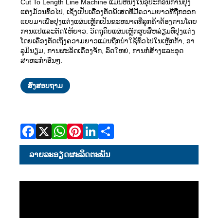
Cut To Length Line Machine ແມ່ນຫນຶ່ງໃນອຸປະກອນການປຸງ
ແຕ່ງມ້ວນທົ່ວໄປ, ເຊິ່ງເປັນເຄື່ອງຕັດພິເສດທີ່ມີຄວາມຍາວທີ່ຖືກອອກ
ແບບມາເພື່ອປຸງແຕ່ງແຜ່ນເຫຼັກເປັນຂະຫນາດທີ່ລູກຄ້າຕ້ອງການໂດຍ
ການແປແລະຕັດໃຫ້ຍາວ. ວັດຖຸດິບແຜ່ນເຫຼັກຮູບສີ່ຫລ່ຽມທີ່ປຸງແຕ່ງ
ໂດຍເຄື່ອງຕັດເຖິງຄວາມຍາວແມ່ນຖືກນໍາໃຊ້ທົ່ວໄປໃນເຫຼັກກ້າ, ອາ
ລູມິນຽມ, ການຜະລິດເຄື່ອງຈັກ, ລົດໃຫຍ່, ການກໍ່ສ້າງແລະອຸດ
ສາຫະກໍາອື່ນໆ.
Facebook
X
WhatsApp
Pinterest
LinkedIn
Share
ສົ່ງສອບຖາມ
ລາຍ​ລະ​ອຽດ​ຜະ​ລິດ​ຕະ​ພັນ