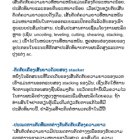
ເສັ້ນຕັດກັບຄວາມຍາວທີ່ຫນາແຫນ້ນແມ່ນເຄື່ອງຕັດຂະຫນາດນ້ອຍ,
ປະສິດທິພາບແລະຮອຍຕີນຂະຫນາດນ້ອຍ. ເມື່ອປຽບທຽບກັບເສັ້ນ
ຕັດຕໍ່ຄວາມຍາວແບບດັ້ງເດີມ, ເສັ້ນຕັດຕໍ່ຄວາມຍາວທີ່ຫນາແຫນ້ນ
ແມ່ນຫນາແຫນ້ນໃນການອອກແບບແລະປົກກະຕິແລ້ວຮັບຮອງເອົາ
ຮູບແບບປະສົມປະສານ, ປະສົມປະສານການເຊື່ອມໂຍງການຜະລິດ
ຫຼາຍ (ເຊັ່ນ: uncoiling, leveling, cutting, shearing, stacking,
etc.) ເຂົ້າໄປໃນຫນ່ວຍງານທີ່ຫນາແຫນ້ນ, ຫຼຸດຜ່ອນຮ່ອງຮອຍຂອງ
ອຸປະກອນໃນຂະນະທີ່ຮັກສາປະສິດທິພາບການຜະລິດສູງແລະການ
ປຸງແຕ່ງ ac.
-
ຕັດກັບເຄື່ອງເສັ້ນຍາວດ້ວຍສອງ stacker
ຫນຶ່ງໃນລັກສະນະທີ່ໂດດເດັ່ນຂອງເສັ້ນຕັດກັບຄວາມຍາວຂອງພວກ
ເຮົາແມ່ນການອອກແບບສອງ stacking ຂອງມັນ, ເຊິ່ງເຮັດໃຫ້ການ
ຈັດການອຸປະກອນສອງຊິ້ນພ້ອມໆກັນ. ນະວັດຕະກໍານີ້ເພີ່ມຄວາມໄວ
ໃນການຜະລິດຢ່າງຫຼວງຫຼາຍແລະເພີ່ມຜົນຜະລິດໂດຍລວມ. ຖ້າ
ທ່ານສົນໃຈຢາກຮຽນຮູ້ເພີ່ມເຕີມກ່ຽວກັບການແກ້ໄຂທີ່ມີ
ປະສິດທິພາບນີ້, ຢ່າລັງເລທີ່ຈະຕິດຕໍ່ຫາພວກເຮົາໃນມື້ນີ້!
-
ປະເພດການຕັດທີ່ແຕກຕ່າງກັນຕັດກັບເຄື່ອງຄວາມຍາວ
"ເສັ້ນຕັດຕໍ່ຄວາມຍາວມີປະເພດການຕັດຕ່າງໆເພື່ອຮອງຮັບຄວາມ
ແຕກຕ່າງຂອງຄວາມຫນາຂອງວັດສະດຸ, ຄຸນສົມບັດ, ຄວາມ