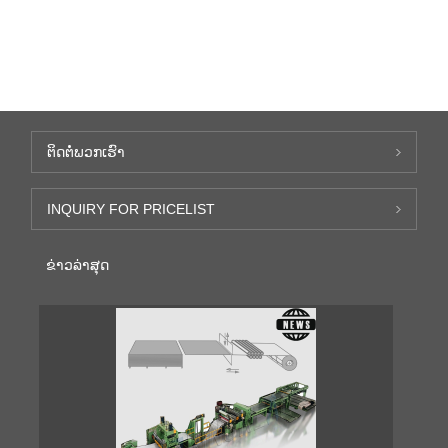
ຕິດ​ຕໍ່​ພວກ​ເຮົາ
INQUIRY FOR PRICELIST
ຂ່າວ​ລ່າ​ສຸດ