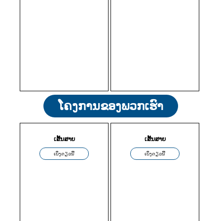
ໂຄງການຂອງພວກເຮົາ
ເສັ້ນສາຍ
ເສັ້ນສາຍ
ເບິ່ງດຽວນີ້
ເບິ່ງດຽວນີ້