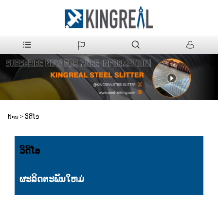
>
ວິດີໂອ
ບ້ານ
ວິດີໂອ
ຜະລິດຕະພັນໃຫມ່