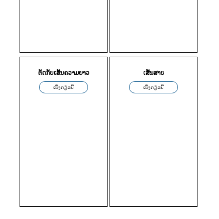
ຕັດກັບເສັ້ນຄວາມຍາວ
ເສັ້ນສາຍ
ເບິ່ງດຽວນີ້
ເບິ່ງດຽວນີ້