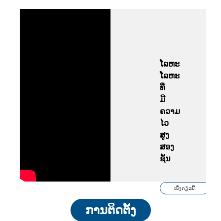
ໂລຫະ
ໂລຫະ
ທີ່
ມີ
ຄວາມ
ໄວ
ສູງ
ສອງ
ຊັ້ນ
ເບິ່ງດຽວນີ້
ການຕິດຕັ້ງ