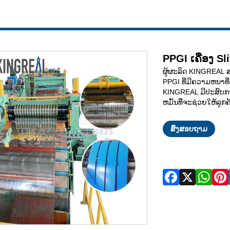
PPGI ເຄື່ອງ Sl
ຜູ້ຜະລິດ KINGREAL ສ
PPGI ທີ່ມີຄວາມຫນາທີ
KINGREAL ມີປະສົບກ
ຫມັ້ນທີ່ຈະຊ່ວຍໃຫ້ລ
ສົ່ງສອບຖາມ