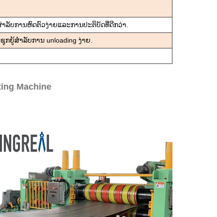
ໍາລັບການຫົດຕົວງ່າຍແລະການປະຕິບັດທີ່ດີກວ່າ.
ຊຸກຍູ້ສໍາລັບການ unloading ງ່າຍ.
tting Machine