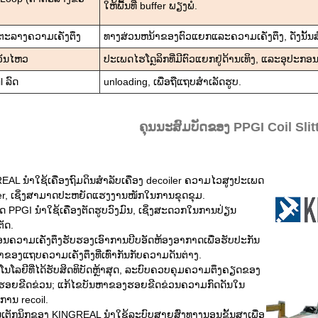
ໃຫ້ພື້ນທີ່ buffer ພຽງພໍ.
ຕະລາງຄວາມເຄັ່ງຕຶງ
ທາງສ່ວນຫນ້າຂອງຕົວແຍກແລະຄວາມເຄັ່ງຕຶງ, ດັ່ງນັ້ນສ
ັ່ນໄຫວ
ປະເພດໄຮໂດຼລິກທີ່ມີຕົວແຍກຢູ່ດ້ານເທິງ, ແລະອຸປະກອນ
l ລົດ
unloading, ເພື່ອຖືແຖບສໍາເລັດຮູບ.
ຄຸນນະສົມບັດຂອງ PPGI Coil Sli
EAL ນຳໃຊ້ເຄື່ອງຖົມດິນສຳລັບເຄື່ອງ decoiler ຄວາມໄວສູງປະເພດ
ver, ເຊິ່ງສາມາດປະຫຍັດແຮງງານໜັກໃນການຂຸດຂຸມ.
ຕັດ PPGI ນຳໃຊ້ເຄື່ອງຕັດຮູບວົງມົນ, ເຊິ່ງສະດວກໃນການປ່ຽນ
ັດ.
ອນຄວາມເຄັ່ງຕຶງຮັບຮອງເອົາການບີບອັດຫ້ອງອາກາດເພື່ອຮັບປະກັນ
ອງແຖບຄວາມເຄັ່ງຕຶງທີ່ເທົ່າກັນກັບຄວາມດັນຕ່າງ.
ກໂນໂລຍີທີ່ໄດ້ຮັບສິດທິບັດຫຼ້າສຸດ, ລະບົບຄວບຄຸມຄວາມຕຶງຄຽດຂອງ
ຮອຍຂີດຂ່ວນ; ແກ້ໄຂບັນຫາຂອງຮອຍຂີດຂ່ວນຄວາມກົດດັນໃນ
ການ recoil.
ນເຕັກນິກຂອງ KINGREAL ນຳໃຊ້ລະບົບສາຍສົ່ງທາງນອນຂັ້ນສູງເພື່ອ