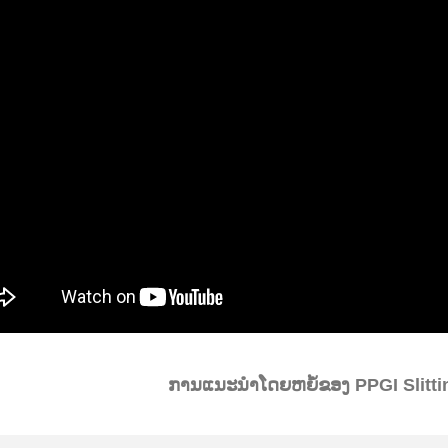
ການແນະນໍາໂດຍຫຍໍ້ຂອງ PPGI Slitti