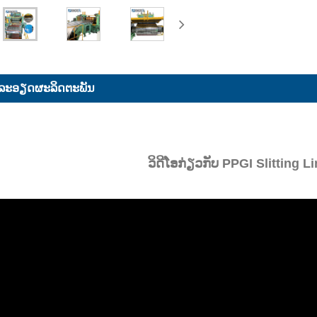
ລະ​ອຽດ​ຜະ​ລິດ​ຕະ​ພັນ
ວິດີໂອກ່ຽວກັບ PPGI Slitting 