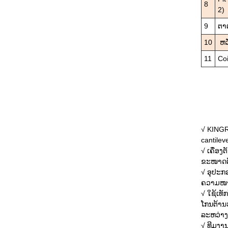
8
2)
9
ຕາ
10
ຫວ
11
Coi
√ KINGR
cantile
√ ເຄື່ອງ
ຂະໜາດຕ
√ ອຸປະກ
ຄວາມໜາຂ
√ ໃຊ້ເທັ
ໂກນຕ້ານ
ລະຫວ່າງ
√ ທີມງາ