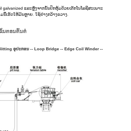
 coil galvanized ແລະຫຼັງຈາກນັ້ນປົກຫຸ້ມດ້ວຍເຕັກໂນໂລຊີສະເພາະ
າມນີ້ເຮັດໃຫ້ມັນຫຼາຍ. ໃຊ້ຢ່າງກວ້າງຂວາງ.
ັ້ນຕອນຕົ້ນຕໍ
Slitting ອຸປະກອນ -- Loop Bridge -- Edge Coil Winder --