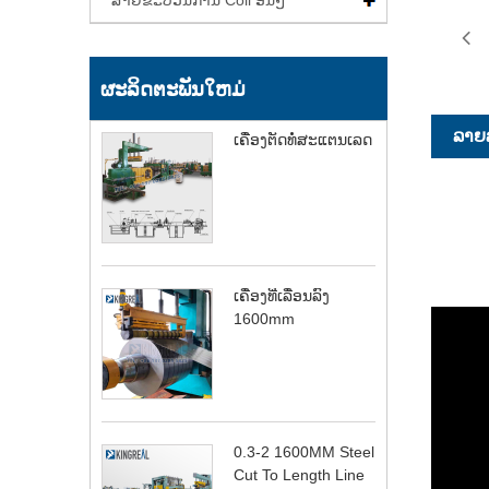
ສາຍຂະບວນການ Coil ອື່ນໆ
ຜະລິດຕະພັນໃຫມ່
ລາຍ​
ເຄື່ອງຕັດທໍ່ສະແຕນເລດ
ເຄື່ອງທີ່ເລື່ອນລົງ
1600mm
0.3-2 1600MM Steel
Cut To Length Line