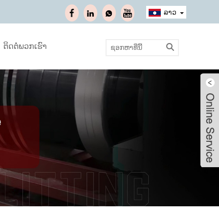
ລາວ
ຕິດຕໍ່ພວກເຮົາ