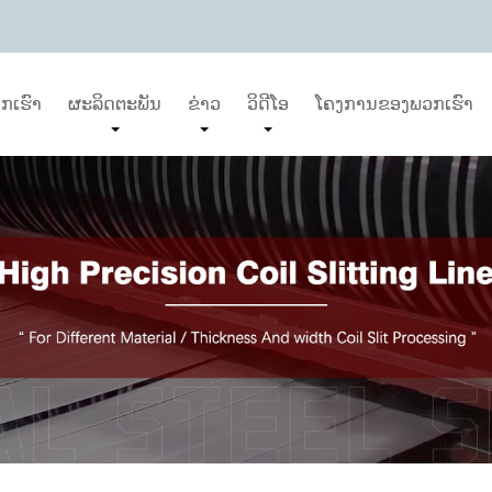
ກເຮົາ
ຜະລິດຕະພັນ
ຂ່າວ
ວິດີໂອ
ໂຄງການຂອງພວກເຮົາ