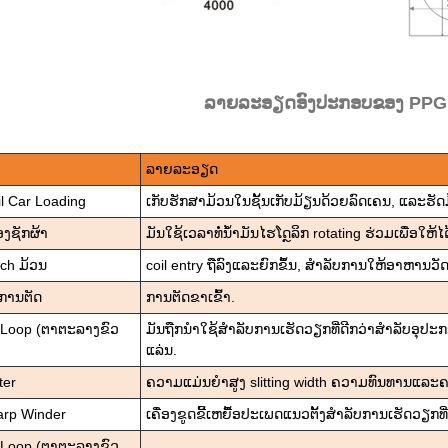
ລາຍລະອຽດອົງປະກອບຂອງ PPGI C
ລາຍລະອຽດ
l Car Loading
ເກັບຮັກສາມ້ວນໃນຊັ້ນເກັບມ້ຽນດ້ວຍລົດເຄນ, ແລະຮັດມ
່ອງຊັກຜ້າ
ມັນໃຊ້ເວລາທໍ່ນ້ໍາມັນໄຮໂດຼລິກ rotating ຮ່ວມເພື່ອໃ
ch ມ້ວນ
coil entry ຖືລົງແລະຍົກຂຶ້ນ, ສໍາລັບການໃຫ້ອາຫານວັດສ
ດການຕັດ
ການຕັດຂາເຂົ້າ.
t Loop (ຕາຕະລາງຂົວ
ມັນຖືກນໍາໃຊ້ສໍາລັບການເຮັດວຽກທີ່ດີກວ່າສໍາລັບອ
ແລ່ນ.
tter
ຄວາມແມ່ນຍໍາສູງ slitting width ຄວາມທົນທານແລະຄ
arp Winder
ເຄື່ອງຂູດຂີ້ເຫຍື້ອປະເພດແນວຕັ້ງສໍາລັບການເຮັດວຽກທ
t Loop (ຕາຕະລາງຂົວ