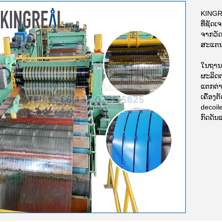
KING
ທີ່ຊັດ
ຈາກວັດ
ສະແຕນເ
ໃນຖານະ
ຜະລິດຕ
ແຕກຕ່າ
ເຄື່ອ
decoile
ກົດດັນ