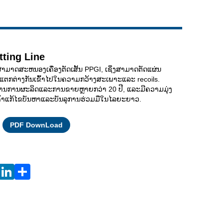
Live
itting Line
າມາດສະຫນອງເຄື່ອງຕັດເສັ້ນ PPGI, ເຊິ່ງສາມາດຕັດແຜ່ນ
່ແຕກຕ່າງກັນເຂົ້າໄປໃນຄວາມກວ້າງສະເພາະແລະ recoils.
ານການຜະລິດແລະການຂາຍຫຼາຍກວ່າ 20 ປີ, ແລະມີຄວາມມຸ່ງ
ູກຄ້າແກ້ໄຂບັນຫາແລະບັນລຸການຮ່ວມມືໃນໄລຍະຍາວ.
Facebook
X
WhatsApp
Pinterest
LinkedIn
Share
PDF DownLoad