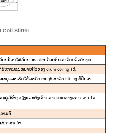
oil Slitter
້ວນມ້ວນໃສ່ມ້ວນ uncoiler ດ້ວຍຕົນເອງດ້ວຍລົດບັນທຸກ.
ຫ້ໄດ້ຮັບການຂະຫຍາຍຕົວຂອງ drum coiling ໄດ້.
ະດຸແລະເຮັດໃຫ້ລະດັບ rough ສໍາລັບ slitting ທີ່ດີກວ່າ.
ຸປະກອນຄູ່ມືຂ້າງຄຽງແລະຍັງເອົາຄວາມແຕກຕ່າງຂອງຄວາມໄວ
ວາມຊື່.
ີ່ສະດວກກວ່າ.