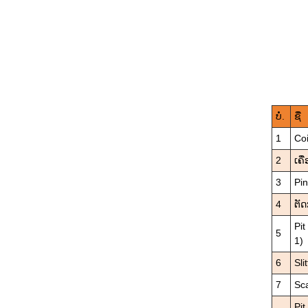
ບໍ່.
ຊື່
1
Coi
2
ເຄື
3
Pin
4
ຕັ
Pi
5
1)
6
Sli
7
Sc
Pi