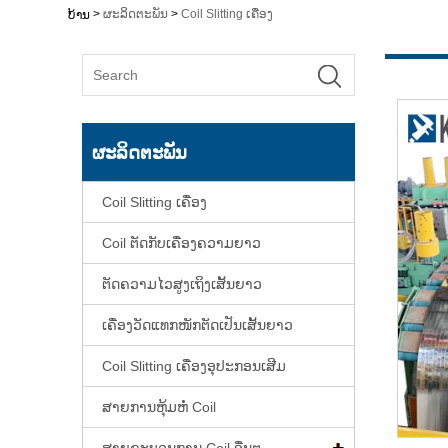
>
ຜະລິດຕະພັນ
>
Coil Slitting ເຄື່ອງ
ບ້ານ
ຜະລິດຕະພັນ
Coil Slitting ເຄື່ອງ
Coil ຕັດກັບເຄື່ອງຄວາມຍາວ
ຕັດຄວາມໄວສູງເຖິງເສັ້ນຍາວ
ເຄື່ອງວັດແທກໜັກຕັດເປັນເສັ້ນຍາວ
Coil Slitting ເຄື່ອງອຸປະກອນເສີມ
ສາຍການຫຸ້ມຫໍ່ Coil