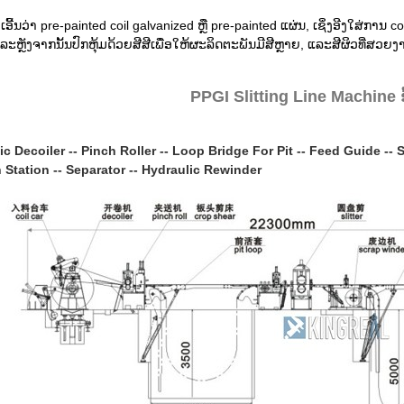
ເອີ້ນວ່າ pre-painted coil galvanized ຫຼື pre-painted ແຜ່ນ, ເຊິ່ງອີງໃສ່ການ
ລະຫຼັງຈາກນັ້ນປົກຫຸ້ມດ້ວຍສີສີເພື່ອໃຫ້ຜະລິດຕະພັນມີສີຫຼາຍ, ແລະສີຜິວທີ່ສວຍງ
PPGI Slitting Line Machine ຂ
c Decoiler -- Pinch Roller -- Loop Bridge For Pit -- Feed Guide -- 
 Station -- Separator -- Hydraulic Rewinder