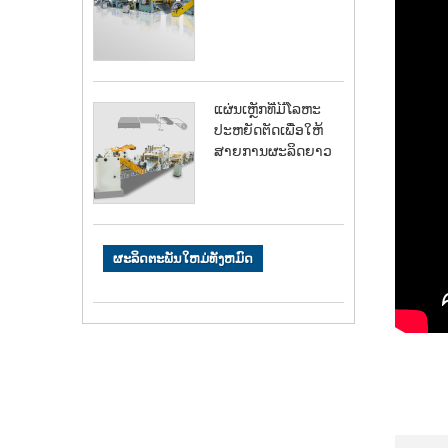
ແຜ່ນເຫຼັກທີ່ມີໂລຫະ
ປະຫຍັດຕັດເພື່ອໃຫ້
ສາຍການຜະລິດຍາວ
ຜະລິດຕະພັນໃຫມ່ທັງຫມົດ