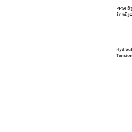
PPGI ຍັງ
ໃດຫນຶ່ງແ
Hydrauli
Tension