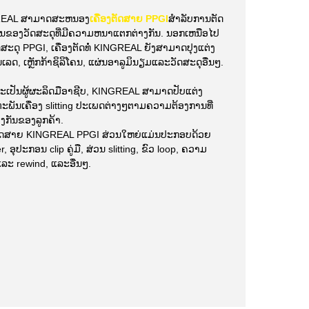
REAL ສາມາດສະຫນອງ
ເຄື່ອງຕັດສາຍ PPGI
ສໍາລັບການຕັດ
ເຈນຂອງວັດສະດຸທີ່ມີຄວາມຫນາແຕກຕ່າງກັນ. ນອກເຫນືອໄປ
ສະດຸ PPGI, ເຄື່ອງຕັດທໍ່ KINGREAL ຍັງສາມາດປຸງແຕ່ງ
ລດ, ເຫຼັກກ້າຊິລິໂຄນ, ແຜ່ນອາລູມິນຽມແລະວັດສະດຸອື່ນໆ.
ເປັນຜູ້ຜະລິດມືອາຊີບ, KINGREAL ສາມາດປັບແຕ່ງ
ະພັນເຄື່ອງ slitting ປະເພດຕ່າງໆຕາມຄວາມຕ້ອງການທີ່
ງກັນຂອງລູກຄ້າ.
ງຕັດສາຍ KINGREAL PPGI ສ່ວນໃຫຍ່ແມ່ນປະກອບດ້ວຍ
r, ອຸປະກອນ clip ຄູ່ມື, ສ່ວນ slitting, ຂົວ loop, ຄວາມ
ແລະ rewind, ແລະອື່ນໆ.