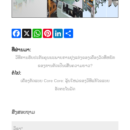
Facebook
X
WhatsApp
Pinterest
LinkedIn
Share
ທີ່ຜ່ານມາ:
ວິທີການຮັບປະກັນຄຸນນະພາບການປຸງແຕ່ງຂອງເຄື່ອງວັດທີ່ຫນັກ
ຂອງການຕັດເປັນເສັ້ນຄວາມຍາວ?
ຕໍ່ໄປ:
ເຄື່ອງຕັດແບບ Core Core: ລຸ້ນໃຫມ່ຂອງວິທີແກ້ໄຂແບບ
ອັດຕະໂນມັດ
ສົ່ງສອບຖາມ