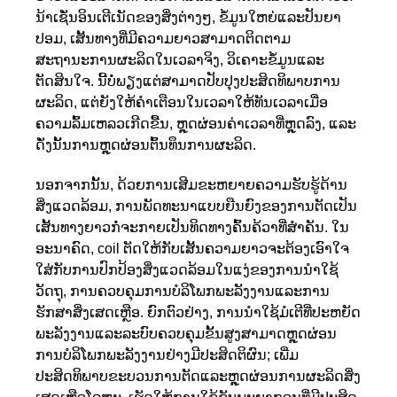
ນ້າເຊັ່ນອິນເຕີເນັດຂອງສິ່ງຕ່າງໆ, ຂໍ້ມູນໃຫຍ່ແລະປັນຍາ
ປອມ, ເສັ້ນທາງທີ່ມີຄວາມຍາວສາມາດຕິດຕາມ
ສະຖານະການຜະລິດໃນເວລາຈິງ, ວິເຄາະຂໍ້ມູນແລະ
ຕັດສິນໃຈ. ນີ້ບໍ່ພຽງແຕ່ສາມາດປັບປຸງປະສິດທິພາບການ
ຜະລິດ, ແຕ່ຍັງໃຫ້ຄໍາເຕືອນໃນເວລາໃຫ້ທັນເວລາເມື່ອ
ຄວາມລົ້ມເຫລວເກີດຂື້ນ, ຫຼຸດຜ່ອນຄ່າເວລາທີ່ຫຼຸດລົງ, ແລະ
ດັ່ງນັ້ນການຫຼຸດຜ່ອນຕົ້ນທຶນການຜະລິດ.
ນອກຈາກນັ້ນ, ດ້ວຍການເສີມຂະຫຍາຍຄວາມຮັບຮູ້ດ້ານ
ສິ່ງແວດລ້ອມ, ການພັດທະນາແບບຍືນຍົງຂອງການຕັດເປັນ
ເສັ້ນທາງຍາວກໍ່ຈະກາຍເປັນທິດທາງຄົ້ນຄ້ວາທີ່ສໍາຄັນ. ໃນ
ອະນາຄົດ, coil ຕັດໃຫ້ກັບເສັ້ນຄວາມຍາວຈະຕ້ອງເອົາໃຈ
ໃສ່ກັບການປົກປ້ອງສິ່ງແວດລ້ອມໃນແງ່ຂອງການນໍາໃຊ້
ວັດຖຸ, ການຄວບຄຸມການບໍລິໂພກພະລັງງານແລະການ
ຮັກສາສິ່ງເສດເຫຼືອ. ຍົກຕົວຢ່າງ, ການນໍາໃຊ້ມໍເຕີທີ່ປະຫຍັດ
ພະລັງງານແລະລະບົບຄວບຄຸມຂັ້ນສູງສາມາດຫຼຸດຜ່ອນ
ການບໍລິໂພກພະລັງງານຢ່າງມີປະສິດຕິຜົນ; ເພີ່ມ
ປະສິດທິພາບຂະບວນການຕັດແລະຫຼຸດຜ່ອນການຜະລິດສິ່ງ