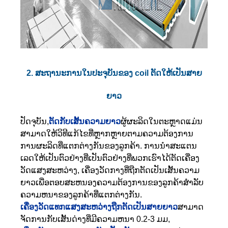
2. ສະຖານະການໃນປະຈຸບັນຂອງ coil ຕັດໃຫ້ເປັນສາຍ
ຍາວ
ປັດຈຸບັນ,
ຕັດກັບເສັ້ນຄວາມຍາວ
ຜູ້ຜະລິດໃນຕະຫຼາດແມ່ນ
ສາມາດໃຫ້ວິທີແກ້ໄຂທີ່ຫຼາກຫຼາຍຕາມຄວາມຕ້ອງການ
ການຜະລິດທີ່ແຕກຕ່າງກັນຂອງລູກຄ້າ. ການນໍາສະແຕນ
ເລດໃຫ້ເປັນຕົວຢ່າງທີ່ເປັນຕົວຢ່າງທີ່ພວກເຮົາໄດ້ຕັດເຄື່ອງ
ວັດແສງສະຫວ່າງ, ເຄື່ອງວັດກາງທີ່ຖືກຕັດເປັນເສັ້ນຄວາມ
ຍາວເພື່ອຕອບສະຫນອງຄວາມຕ້ອງການຂອງລູກຄ້າສໍາລັບ
ຄວາມຫນາຂອງລູກຄ້າທີ່ແຕກຕ່າງກັນ.
ເຄື່ອງວັດແທກແສງສະຫວ່າງຖືກຕັດເປັນສາຍຍາວ
ສາມາດ
ຈັດການກັບເສັ້ນດ່າງທີ່ມີຄວາມຫນາ 0.2-3 ມມ,