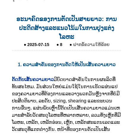
ອະນາຄົດຂອງການຕັດເປັນສາຍຍາວ: ການ
ປະດິດສ້າງແລະແນວໂນ້ມໃນການປຸງແຕ່ງ
ໂລຫະ
●
2025-07-15
●
8
●
ຝາກຂໍ້ຄວາມໃຫ້ຂ້ອຍ
1. ຄວາມສໍາຄັນຂອງການຕັດໃຫ້ເປັນເສັ້ນຄວາມຍາວ
ຕັດກັບເສັ້ນຄວາມຍາວ
ມີບົດບາດສໍາຄັນໃນການຜະລິດທີ່
ທັນສະໄຫມ. ມັນສ່ວນໃຫຍ່ແມ່ນໃຊ້ໃນການເຮັດແຜ່ນແປ
ຂອງຄວາມຍາວທີ່ຕ້ອງການແລະວາງພວກມັນຫຼັງຈາກທີ່ບໍ່ມີ
ປະສິດຕິພາບ, ລະດັບ, sizing, shearing ແລະຂະບວນ
ການອື່ນໆ. ແຜ່ນພັບເຫຼົ່ານີ້ຕັດເປັນເສັ້ນຄວາມຍາວແມ່ນເຫ
ມາະສໍາລັບວັດສະດຸໂລຫະທີ່ຫລາກຫລາຍ, ລວມທັງເຫຼັກທີ່ມີ
ໂລຫະ, ເຫລັກ, ເຫລັກອ່ອນ, ເຫຼັກ, ເຫລັກສະແຕນເລດແລະ
ວັດສະດຸທີ່ແຕກຕ່າງກັນ. ຫນ້າທີ່ຂອງການຕັດເປັນເສັ້ນ