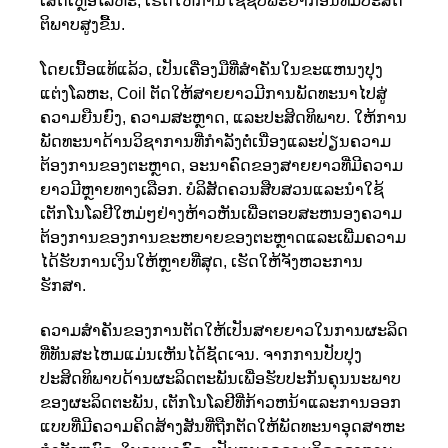
ເສດເຫຼືອໂລຫະ, ເຮັດໃຫ້ການໃຊ້ຊັບພະຍາກອນທີ່ມີປະສິດ
ຕິພາບສູງຂື້ນ.
ໂດຍເນື້ອແທ້ແລ້ວ, ເປັນເຄື່ອງມືທີ່ສໍາຄັນໃນຂະແຫນງປຸງ
ແຕ່ງໂລຫະ, Coil ຕັດໃຫ້ສາຍຍາວມີການພັດທະນາໄປສູ່
ຄວາມຍືນຍົງ, ຄວາມສະຫຼາດ, ແລະປະສິດທິພາບ. ໃຫ້ການ
ພັດທະນາດ້ານວິຊາການທີ່ກໍາລັງຕໍ່ເນື່ອງແລະປ່ຽນຄວາມ
ຕ້ອງການຂອງຕະຫຼາດ, ອະນາຄົດຂອງສາຍຍາວທີ່ມີຄວາມ
ຍາວມີຫຼາຍທາງເລືອກ. ບໍລິສັດຄວນສືບສວນແລະນໍາໃຊ້
ເຕັກໂນໂລຢີໃຫມ່ໆຢ່າງຫ້າວຫັນເພື່ອຕອບສະຫນອງຄວາມ
ຕ້ອງການຂອງການຂະຫຍາຍຂອງຕະຫຼາດແລະເພີ່ມຄວາມ
ໄດ້ຮັບການເງິນໃຫ້ຫຼາຍທີ່ສຸດ, ເຮັດໃຫ້ຈັງຫວະການ
ຮັກສາ.
ຄວາມສໍາຄັນຂອງການຕັດໃຫ້ເປັນສາຍຍາວໃນການຜະລິດ
ທີ່ທັນສະໄຫມແມ່ນເຫັນໄດ້ຊັດເຈນ. ຈາກການປັບປຸງ
ປະສິດທິພາບດ້ານຜະລິດຕະພັນເພື່ອຮັບປະກັນຄຸນນະພາບ
ຂອງຜະລິດຕະພັນ, ເຕັກໂນໂລຢີທີ່ກ້າວຫນ້າແລະການອອກ
ແບບທີ່ມີຄວາມຄິດສ້າງສັນທີ່ຖືກຕັດໃຫ້ພັດທະນາອຸດສາຫະ