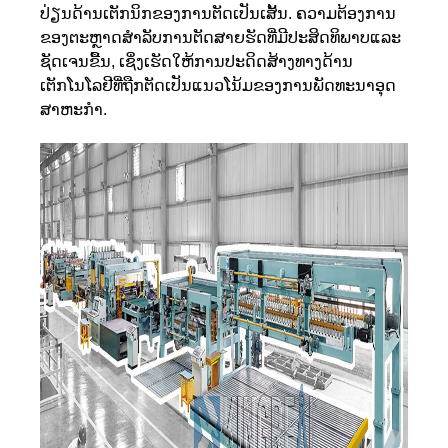
ປ່ຽນດ້ານເຕັກນິກຂອງການຕັດເປັນເສັ້ນ. ຄວາມຕ້ອງການ
ຂອງຕະຫຼາດສໍາລັບການຕັດສາຍຮັດທີ່ມີປະສິດທິພາບແລະ
ຊັດເຈນຂື້ນ, ເຊິ່ງເຮັດໃຫ້ການປະດິດສ້າງທາງດ້ານ
ເຕັກໂນໂລຢີທີ່ຖືກຕັດເປັນແນວໂນ້ມຂອງການພັດທະນາອຸດ
ສາຫະກໍາ.