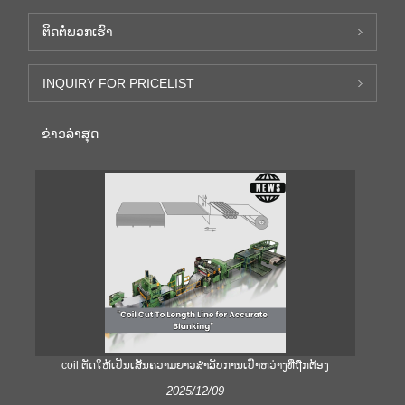
ຕິດ​ຕໍ່​ພວກ​ເຮົາ
INQUIRY FOR PRICELIST
ຂ່າວ​ລ່າ​ສຸດ
coil ຕັດໃຫ້ເປັນເສັ້ນຄວາມຍາວສໍາລັບການເປົ່າຫວ່າງທີ່ຖືກຕ້ອງ
ຄ
2025/12/09