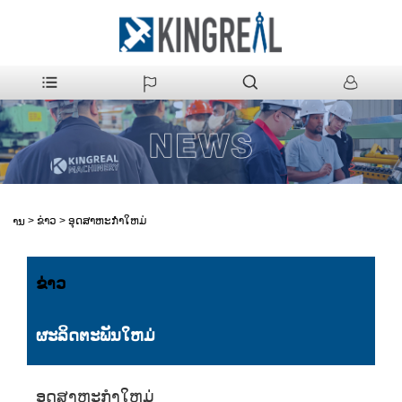
>
ຂ່າວ
>
ອຸດສາຫະກໍາໃຫມ່
ບ້ານ
ຂ່າວ
ຜະລິດຕະພັນໃຫມ່
ອຸດສາຫະກໍາໃຫມ່