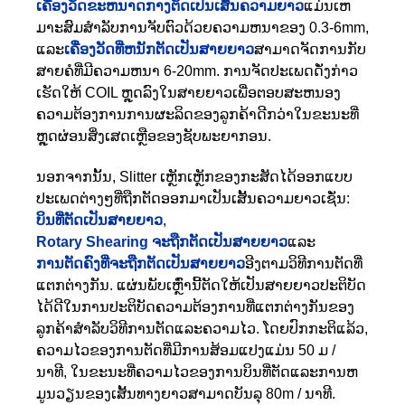
ເຄື່ອງວັດຂະຫນາດກາງຕັດເປັນເສັ້ນຄວາມຍາວ
ແມ່ນເຫ
ມາະສົມສໍາລັບການຈັບຕົວດ້ວຍຄວາມຫນາຂອງ 0.3-6mm,
ແລະ
ເຄື່ອງວັດທີ່ຫນັກຕັດເປັນສາຍຍາວ
ສາມາດຈັດການກັບ
ສາຍຄໍທີ່ມີຄວາມຫນາ 6-20mm. ການຈັດປະເພດດັ່ງກ່າວ
ເຮັດໃຫ້ COIL ຫຼຸດລົງໃນສາຍຍາວເພື່ອຕອບສະຫນອງ
ຄວາມຕ້ອງການການຜະລິດຂອງລູກຄ້າດີກວ່າໃນຂະນະທີ່
ຫຼຸດຜ່ອນສິ່ງເສດເຫຼືອຂອງຊັບພະຍາກອນ.
ນອກຈາກນັ້ນ, Slitter ເຫຼັກເຫຼັກຂອງກະສັດໄດ້ອອກແບບ
ປະເພດຕ່າງໆທີ່ຖືກຕັດອອກມາເປັນເສັ້ນຄວາມຍາວເຊັ່ນ:
ບິນທີ່ຕັດເປັນສາຍຍາວ
,
Rotary Shearing ຈະຖືກຕັດເປັນສາຍຍາວ
ແລະ
ການຕັດຄົງທີ່ຈະຖືກຕັດເປັນສາຍຍາວ
ອີງຕາມວິທີການຕັດທີ່
ແຕກຕ່າງກັນ. ແຜ່ນພັບເຫຼົ່ານີ້ຕັດໃຫ້ເປັນສາຍຍາວປະຕິບັດ
ໄດ້ດີໃນການປະຕິບັດຄວາມຕ້ອງການທີ່ແຕກຕ່າງກັນຂອງ
ລູກຄ້າສໍາລັບວິທີການຕັດແລະຄວາມໄວ. ໂດຍປົກກະຕິແລ້ວ,
ຄວາມໄວຂອງການຕັດທີ່ມີການສ້ອມແປງແມ່ນ 50 ມ /
ນາທີ, ໃນຂະນະທີ່ຄວາມໄວຂອງການບິນທີ່ຕັດແລະການຫ
ມູນວຽນຂອງເສັ້ນທາງຍາວສາມາດບັນລຸ 80m / ນາທີ.