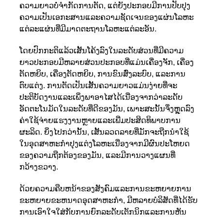
ຄວາມຍາວບໍ່ຈໍາກັດການຕັດ, ແຕ່ຍັງປະກອບມີການປັບປຸງ
ຄວາມເປັນເອກະສານແລະຄວາມຊັດເຈນຂອງແຜ່ນໂລຫະ
ແຕ່ລະແຜ່ນທີ່ມີມາດຕະຖານໂລຫະແຕ່ລະອັນ.
ໂດຍປົກກະຕິແລ້ວເສັ້ນໂຄ້ງລົງໃນລະດັບສ່ວນທີ່ມີຄວາມ
ຍາວປະກອບມີຫລາຍສ່ວນປະກອບທີ່ແມ່ນເຄື່ອງຈັກ, ເຄື່ອງ
ຕັດຫຍິບ, ເຄື່ອງຕັດຫຍິບ, ການຂົນສົ່ງລະບົບ, ແລະການ
ຕົບແຕ່ງ. ການຕັດເປັນເສັ້ນຄວາມຍາວແມ່ນງ່າຍທີ່ຈະ
ປະຕິບັດງານແລະເພິ່ງພາອາໄສໄດ້ເນື່ອງຈາກວ່າລະດັບ
ອັດຕະໂນມັດໃນລະດັບທີ່ດີຂອງມັນ, ເພາະສະນັ້ນຈຶ່ງຫຼຸດລົງ
ຄ່າໃຊ້ຈ່າຍແຮງງານຫຼາຍແລະເພີ່ມປະສິດທິພາບການ
ຜະລິດ. ຍິ່ງໄປກວ່ານັ້ນ, ເສັ້ນລວດລາຍທີ່ມັກຈະຖືກນໍາໃຊ້
ໃນອຸດສາຫະກໍາປຸງແຕ່ງໂລຫະເນື່ອງຈາກມີຜົນປະໂຫຍດ
ຂອງຄວາມຖືກຕ້ອງຂອງມັນ, ແລະມີການວາງແຜນທີ່
ກວ້າງຂວາງ.
ດ້ວຍຄວາມຄືບຫນ້າຂອງສັງຄົມແລະການຂະຫຍາຍການ
ຂະຫຍາຍຂະຫນາດອຸດສາຫະກໍາ, ມີຫລາຍບໍລິສັດທີ່ໄດ້ຮັບ
ການເອົາໃຈໃສ່ກັບການຍົກລະດັບເຕັກນິກແລະການຫັນ