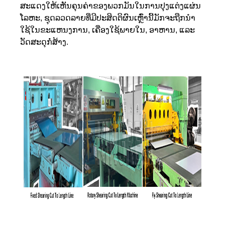
ສະແດງໃຫ້ເຫັນຄຸນຄ່າຂອງພວກມັນໃນການປຸງແຕ່ງແຜ່ນ
ໂລຫະ, ຊຸດລວດລາຍທີ່ມີປະສິດຕິຜົນເຫຼົ່ານີ້ມັກຈະຖືກນໍາ
ໃຊ້ໃນຂະແຫນງການ, ເຄື່ອງໃຊ້ພາຍໃນ, ອາຫານ, ແລະ
ວັດສະດຸກໍ່ສ້າງ.