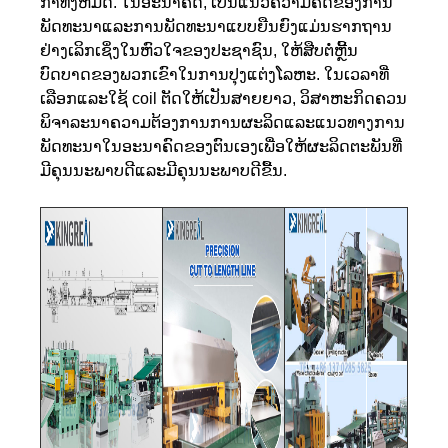
ກໍາທັງຫມົດ. ໃນອະນາຄົດ, ເປັນແນວຄວາມຄິດຂອງການ
ພັດທະນາແລະການພັດທະນາແບບຍືນຍົງແມ່ນຮາກຖານ
ຢ່າງເລິກເຊິ່ງໃນຫົວໃຈຂອງປະຊາຊົນ, ໃຫ້ສືບຕໍ່ຫຼີ້ນ
ບົດບາດຂອງພວກເຂົາໃນການປຸງແຕ່ງໂລຫະ. ໃນເວລາທີ່
ເລືອກແລະໃຊ້ coil ຕັດໃຫ້ເປັນສາຍຍາວ, ວິສາຫະກິດຄວນ
ພິຈາລະນາຄວາມຕ້ອງການການຜະລິດແລະແນວທາງການ
ພັດທະນາໃນອະນາຄົດຂອງຕົນເອງເພື່ອໃຫ້ຜະລິດຕະພັນທີ່
ມີຄຸນນະພາບດີແລະມີຄຸນນະພາບດີຂື້ນ.