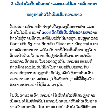
3. ເຕັກໂນໂລຢີນະວັດຕະກໍາແລະແນວໂນ້ມການພັດທະນາ
ຂອງການຕັດໃຫ້ເປັນເສັ້ນຄວາມຍາວ
ດ້ວຍຄວາມກ້າວຫນ້າຢ່າງຕໍ່ເນື່ອງຂອງວິທະຍາສາດແລະ
ເຕັກໂນໂລຢີ, ອະນາຄົດ
coil ຕັດໃຫ້ເປັນເສັ້ນຄວາມຍາວ
ຈະ
ກ້າວໄປສູ່ການພັດທະນາທີ່ມີປະສິດຕິພາບສູງ, ສະຫຼາດແລະ
ມີຄວາມຍືນຍົງ. ການຕັດຫຍິບ Slitter ຂອງ Kingreal ແມ່ນ
ການພັດທະນາການແກ້ໄຂບັນຫາທີ່ມີປະສິດຕິພາບສູງໂດຍ
ອັດຕະໂນມັດ, ໂດຍການປັບປຸງປະສິດທິພາບການຜະລິດ
ແລະການປົດປ່ອຍ. ໃນເວລາດຽວກັນ, ການອອກແບບທີ່
ກໍາຫນົດເອງແມ່ນປະຕິບັດໃນການປະສົມປະສານກັບ
ຄວາມຕ້ອງການຂອງລູກຄ້າຕົວຈິງ, ເພື່ອໃຫ້ການຕັດເສັ້ນ
ຄວາມຍາວສາມາດສະແດງໃຫ້ເຫັນຜົນງານທີ່ດີທີ່ສຸດໃນ
ສະຖານະການນໍາໃຊ້ທີ່ແຕກຕ່າງກັນ.
ໃນບັນດາພວກເຂົາ, ການນໍາໃຊ້ເຕັກໂນໂລຢີທີ່ສະຫຼາດຈະ
ເປັນແນວໂນ້ມທີ່ສໍາຄັນໃນການພັດທະນາທີ່ຖືກຕັດເປັນສາຍ
ຍາວໃນອະນາຄົດ. ໂດຍການແນະນໍາເຕັກໂນໂລຢີທີ່ກ້າວຫ