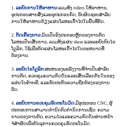
1.
ລະ​ບົບ​ການ​ໃຫ້​ອາ​ຫານ​:
ລວມທັງ rollers ໃຫ້ອາຫານ,
ອຸປະກອນສາຍສົ່ງແລະອຸປະກອນກົດ, ຮັບຜິດຊອບສໍາລັບ
ການໃຫ້ອາຫານກ້ຽງແຜ່ນໂລຫະເຂົ້າໄປໃນພື້ນທີ່ຕັດ.
2.
ຕັດ​ເຄື່ອງ​ຍາວ​:
ມັນເປັນອົງປະກອບຫຼັກຂອງການຕັດ
ໂລຫະເປັນເສັ້ນຍາວ, ລວມທັງແຜ່ນ shear ແລະລະບົບບົບໄຮ
ໂດຼລິກ, ໃຊ້ເພື່ອຕັດແຜ່ນໂລຫະເຂົ້າໄປໃນຂະຫນາດທີ່
ຕ້ອງການ.
3.
ລະບົບໄຮໂດຼລິກ:
ສະຫນອງພະລັງງານທີ່ຈໍາເປັນສໍາລັບ
ການຕັດ, ຄວບຄຸມຄວາມກົດດັນແລະເສັ້ນເລືອດຕັນໃນຂອງ
ແຜ່ນໃບຄ້າຍຄື, ແລະຮັບປະກັນຄວາມຖືກຕ້ອງຂອງການ
ຕັດ.
4.
ລະ​ບົບ​ການ​ຄວບ​ຄຸມ​ອັດ​ຕະ​ໂນ​ມັດ​:
ມີອຸປະກອນ CNC, ຜູ້
ປະກອບການສາມາດກໍານົດຕົວກໍານົດການເຊັ່ນ: ຄວາມ
ຍາວຂອງການຕັດ, ຄວາມໄວແລະຄວາມກົດດັນຜ່ານຫນ້າ
ຈໍສໍາຜັດເພື່ອບັນລຸການຄວບຄຸມອັດຕະໂນມັດ.