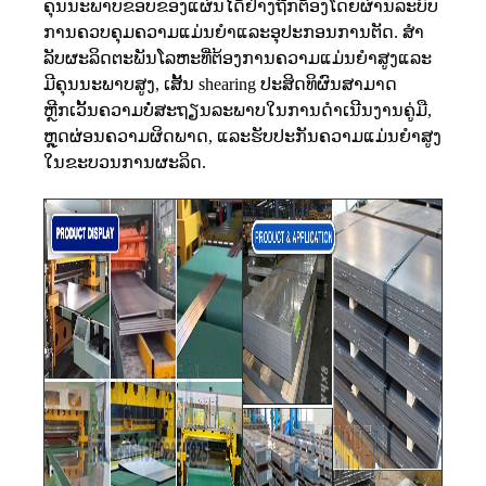
ຄຸນນະພາບຂອບຂອງແຜ່ນໄດ້ຢ່າງຖືກຕ້ອງໂດຍຜ່ານລະບົບ
ການຄວບຄຸມຄວາມແມ່ນຍໍາແລະອຸປະກອນການຕັດ. ສໍາ
ລັບຜະລິດຕະພັນໂລຫະທີ່ຕ້ອງການຄວາມແມ່ນຍໍາສູງແລະ
ມີຄຸນນະພາບສູງ, ເສັ້ນ shearing ປະສິດທິຜົນສາມາດ
ຫຼີກເວັ້ນຄວາມບໍ່ສະຖຽນລະພາບໃນການດໍາເນີນງານຄູ່ມື,
ຫຼຸດຜ່ອນຄວາມຜິດພາດ, ແລະຮັບປະກັນຄວາມແມ່ນຍໍາສູງ
ໃນຂະບວນການຜະລິດ.