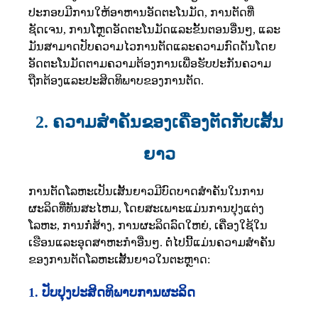
ປະກອບມີການໃຫ້ອາຫານອັດຕະໂນມັດ, ການຕັດທີ່
ຊັດເຈນ, ການໂຫຼດອັດຕະໂນມັດແລະຂັ້ນຕອນອື່ນໆ, ແລະ
ມັນສາມາດປັບຄວາມໄວການຕັດແລະຄວາມກົດດັນໂດຍ
ອັດຕະໂນມັດຕາມຄວາມຕ້ອງການເພື່ອຮັບປະກັນຄວາມ
ຖືກຕ້ອງແລະປະສິດທິພາບຂອງການຕັດ.
2. ຄວາມສໍາຄັນຂອງເຄື່ອງຕັດກັບເສັ້ນ
ຍາວ
ການຕັດໂລຫະເປັນເສັ້ນຍາວມີບົດບາດສໍາຄັນໃນການ
ຜະລິດທີ່ທັນສະໄຫມ, ໂດຍສະເພາະແມ່ນການປຸງແຕ່ງ
ໂລຫະ, ການກໍ່ສ້າງ, ການຜະລິດລົດໃຫຍ່, ເຄື່ອງໃຊ້ໃນ
ເຮືອນແລະອຸດສາຫະກໍາອື່ນໆ. ຕໍ່ໄປນີ້ແມ່ນຄວາມສໍາຄັນ
ຂອງການຕັດໂລຫະເສັ້ນຍາວໃນຕະຫຼາດ:
1. ປັບປຸງປະສິດທິພາບການຜະລິດ