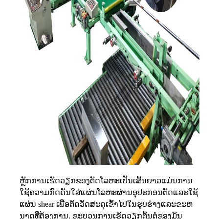
ຫຼັກ​ການ​ເຮັດ​ວຽກ​ຂອງ​
ຕັດໂລຫະເປັນເສັ້ນຍາວ
ແມ່ນການ
ໃຊ້ຄວາມກົດດັນໃສ່ແຜ່ນໂລຫະຜ່ານອຸປະກອນຕັດແລະໃຊ້
ແຜ່ນ shear ເພື່ອຕັດວັດສະດຸເຂົ້າໄປໃນຮູບຮ່າງແລະຂະຫ
ນາດທີ່ຕ້ອງການ. ຂະບວນການເຮັດວຽກຕົ້ນຕໍຂອງມັນ