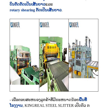
ບິນຕັດຕັດເປັນເສັ້ນຍາວ
ແລະ
rotary shearing ຕັດເປັນເສັ້ນຍາວ
.
- ເພື່ອຕອບສະຫນອງລູກຄ້າທີ່ມີຂະຫນາດນ້ອຍ
ພື້ນທີ່
ໂຮງງານ
, KINGREAL STEEL SLITTER ເປີດຕົວ ກ