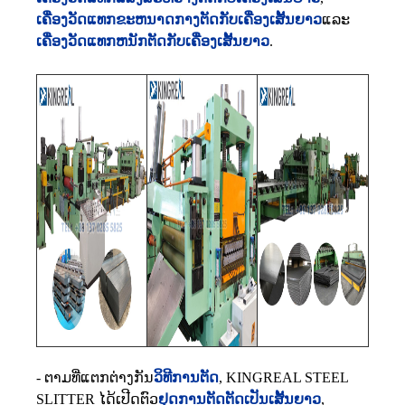
ເຄື່ອງວັດແທກຂະຫນາດກາງຕັດກັບເຄື່ອງເສັ້ນຍາວ
ແລະ
ເຄື່ອງວັດແທກຫນັກຕັດກັບເຄື່ອງເສັ້ນຍາວ
.
- ຕາມ​ທີ່​ແຕກ​ຕ່າງ​ກັນ​
ວິທີການຕັດ
, KINGREAL STEEL
SLITTER ໄດ້ເປີດຕົວ
ຢຸດການຕັດຕັດເປັນເສັ້ນຍາວ
,