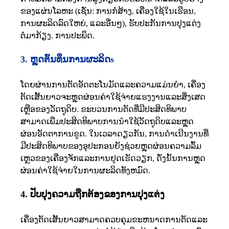
ຂອງແຜ່ນໂລຫະ (ເຊັ່ນ: ການກໍ່ສ້າງ, ເຄື່ອງໃຊ້ໃນເຮືອນ,
ການຜະລິດລົດໃຫຍ່, ແລະອື່ນໆ), ຮັບປະກັນການປຸງແຕ່ງ
ຕໍ່ມາກ້ຽງ. ການປະພຶດ.
3. ຫຼຸດຕົ້ນທຶນການຜະລິດ
s
ໂດຍຜ່ານການຕັດອັດຕະໂນມັດແລະຄວາມແມ່ນຍໍາ, ເຄື່ອງ
ຕັດເສັ້ນຍາວຈະຫຼຸດຜ່ອນຄ່າໃຊ້ຈ່າຍແຮງງານແລະສິ່ງເສດ
ເຫຼືອຂອງວັດຖຸດິບ. ຂະບວນການຕັດທີ່ມີປະສິດທິພາບ
ສາມາດເພີ່ມປະສິດທິພາບການນໍາໃຊ້ວັດຖຸດິບແລະຫຼຸດ
ຜ່ອນອັດຕາການຂູດ. ໃນເວລາດຽວກັນ, ການດໍາເນີນງານທີ່
ມີປະສິດທິພາບຂອງອຸປະກອນຍັງຊ່ວຍຫຼຸດຜ່ອນຄວາມລົ້ມ
ເຫຼວຂອງເຄື່ອງຈັກແລະການຢຸດເຮັດວຽກ, ດັ່ງນັ້ນການຫຼຸດ
ຜ່ອນຄ່າໃຊ້ຈ່າຍໃນການຜະລິດທັງຫມົດ.
4. ປັບປຸງຄວາມຖືກຕ້ອງຂອງການປຸງແຕ່ງ
ເຄື່ອງຕັດເສັ້ນຍາວສາມາດຄວບຄຸມຂະຫນາດການຕັດແລະ