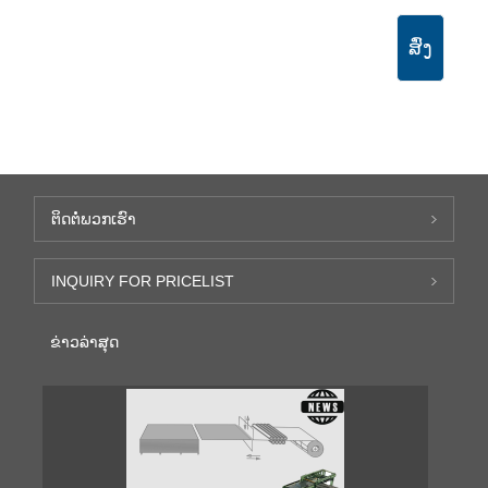
ສົ່ງ
ຕິດ​ຕໍ່​ພວກ​ເຮົາ
INQUIRY FOR PRICELIST
ຂ່າວ​ລ່າ​ສຸດ