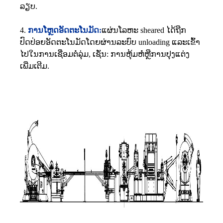
ລຽບ.
4.
ການ​ໂຫຼດ​ອັດ​ຕະ​ໂນ​ມັດ​:
ແຜ່ນໂລຫະ sheared ໄດ້ຖືກ
ປົດປ່ອຍອັດຕະໂນມັດໂດຍຜ່ານລະບົບ unloading ແລະເຂົ້າ
ໄປໃນການເຊື່ອມຕໍ່ລຸ່ມ, ເຊັ່ນ: ການຫຸ້ມຫໍ່ຫຼືການປຸງແຕ່ງ
ເພີ່ມເຕີມ.