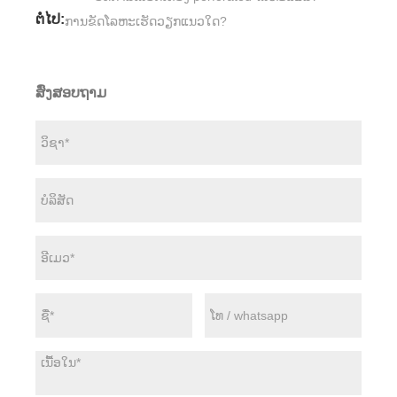
ຕໍ່ໄປ:
ການຂັດໂລຫະເຮັດວຽກແນວໃດ?
ສົ່ງສອບຖາມ