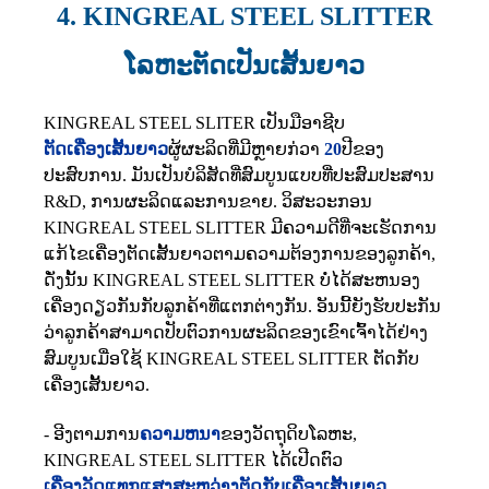
4. KINGREAL STEEL SLITTER
ໂລຫະຕັດເປັນເສັ້ນຍາວ
KINGREAL STEEL SLITER ເປັນມືອາຊີບ
ຕັດເຄື່ອງເສັ້ນຍາວ
ຜູ້ຜະລິດທີ່ມີຫຼາຍກ່ວາ
20
ປີຂອງ
ປະສົບການ. ມັນເປັນບໍລິສັດທີ່ສົມບູນແບບທີ່ປະສົມປະສານ
R&D, ການຜະລິດແລະການຂາຍ. ວິສະວະກອນ
KINGREAL STEEL SLITTER ມີຄວາມດີທີ່ຈະເຮັດການ
ແກ້ໄຂເຄື່ອງຕັດເສັ້ນຍາວຕາມຄວາມຕ້ອງການຂອງລູກຄ້າ,
ດັ່ງນັ້ນ KINGREAL STEEL SLITTER ບໍ່ໄດ້ສະຫນອງ
ເຄື່ອງດຽວກັນກັບລູກຄ້າທີ່ແຕກຕ່າງກັນ. ອັນນີ້ຍັງຮັບປະກັນ
ວ່າລູກຄ້າສາມາດປັບຕົວການຜະລິດຂອງເຂົາເຈົ້າໄດ້ຢ່າງ
ສົມບູນເມື່ອໃຊ້ KINGREAL STEEL SLITTER ຕັດກັບ
ເຄື່ອງເສັ້ນຍາວ.
- ອີງຕາມການ
ຄວາມຫນາ
ຂອງວັດຖຸດິບໂລຫະ,
KINGREAL STEEL SLITTER ໄດ້ເປີດຕົວ
ເຄື່ອງວັດແທກແສງສະຫວ່າງຕັດກັບເຄື່ອງເສັ້ນຍາວ
,