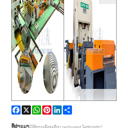
Facebook
X
WhatsApp
Pinterest
LinkedIn
Share
ທີ່ຜ່ານມາ:
ວິທີການເລືອກເຄື່ອງ perforated ໂລຫະແຜ່ນ?