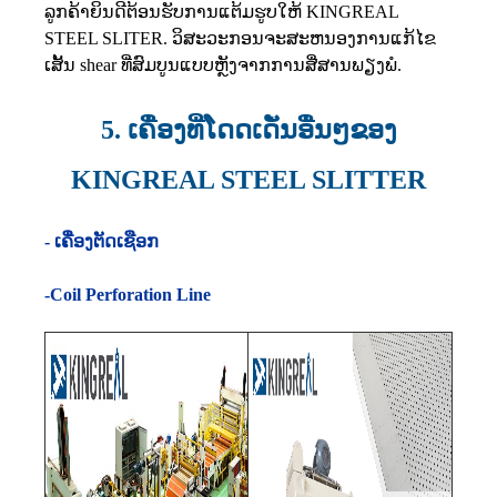
ລູກຄ້າຍິນດີຕ້ອນຮັບການແຕ້ມຮູບໃຫ້ KINGREAL
STEEL SLITER. ວິສະວະກອນຈະສະຫນອງການແກ້ໄຂ
ເສັ້ນ shear ທີ່ສົມບູນແບບຫຼັງຈາກການສື່ສານພຽງພໍ.
5. ເຄື່ອງທີ່ໂດດເດັ່ນອື່ນໆຂອງ
KINGREAL STEEL SLITTER
- ເຄື່ອງຕັດເຊືອກ
-Coil Perforation Line