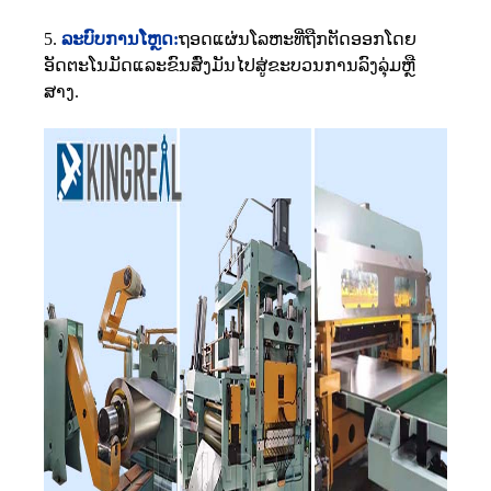
5.
ລະບົບການໂຫຼດ:
ຖອດແຜ່ນໂລຫະທີ່ຖືກຕັດອອກໂດຍ
ອັດຕະໂນມັດແລະຂົນສົ່ງມັນໄປສູ່ຂະບວນການລົງລຸ່ມຫຼື
ສາງ.