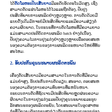
ໄດ້
ຕັດໂລຫະເປັນເສັ້ນຍາວ
ມີລະດັບອັດຕະໂນມັດສູງ, ເຊິ່ງ
ສາມາດຕັດແຜ່ນໂລຫະໄດ້ໄວແລະຖືກຕ້ອງ, ປັບປຸງ
ປະສິດທິພາບການຜະລິດຢ່າງຫຼວງຫຼາຍ. ການຕັດດ້ວຍມື
ແບບດັ້ງເດີມມັກຈະບໍ່ມີປະສິດທິພາບແລະມີຄວາມສ່ຽງຕໍ່
ຄວາມຜິດພາດ, ໃນຂະນະທີ່ການຕັດໂລຫະທີ່ມີຄວາມຍາວ
ແມ່ນສາມາດປະຕິບັດການຜະລິດ batch ຢ່າງຕໍ່ເນື່ອງ,
ປັບປຸງຄວາມໄວການປຸງແຕ່ງຢ່າງຫຼວງຫຼາຍເພື່ອຕອບສະຫ
ນອງຄວາມຕ້ອງການຂອງການຜະລິດຂະຫນາດໃຫຍ່ທີ່ທັນ
ສະໄຫມ.
2. ຮັບປະກັນຄຸນນະພາບຜະລິດຕະພັນ
ເຄື່ອງຕັດເສັ້ນຍາວມີຄວາມສາມາດໃນການຕັດທີ່ມີຄວາມ
ແມ່ນຍໍາສູງ, ຮັບປະກັນການຕັດລຽບ, ສະອາດ, ຕອບສະຫ
ນອງຄວາມຕ້ອງການຄວາມທົນທານທີ່ແຫນ້ນຫນາ.
ຂະບວນການຕັດທີ່ຊັດເຈນມີປະສິດທິພາບຫຼຸດຜ່ອນຄວາມ
ຜິດພາດໃນການປຸງແຕ່ງແລະປັບປຸງຄຸນນະພາບແລະຮູບ
ລັກສະນະຂອງຜະລິດຕະພັນ, ໂດຍສະເພາະໃນອຸດສາຫະ
ກໍາທີ່ມີຄວາມຕ້ອງການສູງກ່ຽວກັບຂະຫນາດແລະຮູບຮ່າງ