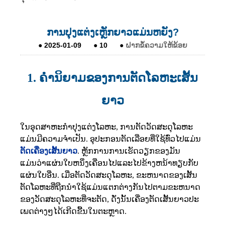
ການປຸງແຕ່ງເຫຼັກຍາວແມ່ນຫຍັງ?
●
2025-01-09
●
10
●
ຝາກຂໍ້ຄວາມໃຫ້ຂ້ອຍ
1. ຄໍານິຍາມຂອງການຕັດໂລຫະເສັ້ນ
ຍາວ
ໃນອຸດສາຫະກໍາປຸງແຕ່ງໂລຫະ, ການຕັດວັດສະດຸໂລຫະ
ແມ່ນມີຄວາມຈໍາເປັນ. ອຸປະກອນຕັດເລື່ອຍທີ່ໃຊ້ທົ່ວໄປແມ່ນ
ຕັດເຄື່ອງເສັ້ນຍາວ
. ຫຼັກການການເຮັດວຽກຂອງມັນ
ແມ່ນວ່າແຜ່ນໃບຫນຶ່ງເຄື່ອນໄປແລະໄປຂ້າງຫນ້າທຽບກັບ
ແຜ່ນໃບອື່ນ. ເມື່ອຕັດວັດສະດຸໂລຫະ, ຂະຫນາດຂອງເສັ້ນ
ຕັດໂລຫະທີ່ຖືກນໍາໃຊ້ແມ່ນແຕກຕ່າງກັນໄປຕາມຂະຫນາດ
ຂອງວັດສະດຸໂລຫະທີ່ຈະຕັດ, ດັ່ງນັ້ນເຄື່ອງຕັດເສັ້ນຍາວປະ
ເພດຕ່າງໆໄດ້ເກີດຂື້ນໃນຕະຫຼາດ.