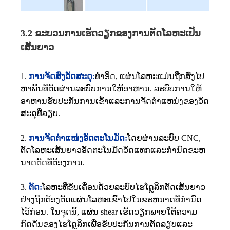
3.2 ຂະບວນການເຮັດວຽກຂອງການຕັດໂລຫະເປັນ
ເສັ້ນຍາວ
1.
ການຈັດສົ່ງວັດສະດຸ:
ທໍາອິດ, ແຜ່ນໂລຫະແມ່ນຖືກສົ່ງໄປ
ຫາພື້ນທີ່ຕັດຜ່ານລະບົບການໃຫ້ອາຫານ. ລະບົບການໃຫ້
ອາຫານຮັບປະກັນການເຂົ້າແລະການຈັດຕໍາແຫນ່ງຂອງວັດ
ສະດຸທີ່ລຽບ.
2.
ການຈັດຕໍາແໜ່ງອັດຕະໂນມັດ:
ໂດຍຜ່ານລະບົບ CNC,
ຕັດໂລຫະເສັ້ນຍາວອັດຕະໂນມັດວັດແທກແລະກໍານົດຂະຫ
ນາດຕັດທີ່ຕ້ອງການ.
3.
ຕັດ:
ໂລຫະທີ່ຂັບເຄື່ອນດ້ວຍລະບົບໄຮໂດຼລິກຕັດເສັ້ນຍາວ
ຢ່າງຖືກຕ້ອງຕັດແຜ່ນໂລຫະເຂົ້າໄປໃນຂະຫນາດທີ່ກໍານົດ
ໄວ້ກ່ອນ. ໃນຈຸດນີ້, ແຜ່ນ shear ເຮັດວຽກພາຍໃຕ້ຄວາມ
ກົດດັນຂອງໄຮໂດຼລິກເພື່ອຮັບປະກັນການຕັດລຽບແລະ