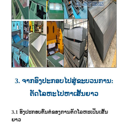
3. ຈາກອົງປະກອບໄປສູ່ຂະບວນການ:
ຕັດໂລຫະໄປຫາເສັ້ນຍາວ
3.1 ອົງປະກອບຕົ້ນຕໍຂອງການຕັດໂລຫະເປັນເສັ້ນ
ຍາວ