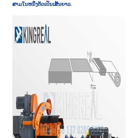
ສາມໃນຫນຶ່ງຕັດເປັນເສັ້ນຍາວ
.