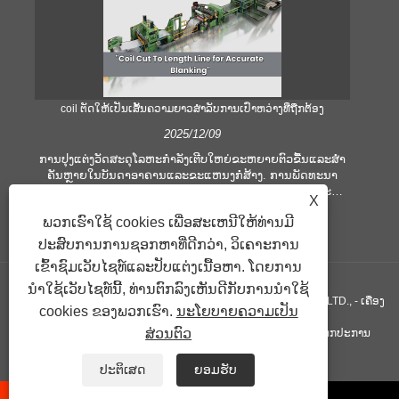
coil ຕັດໃຫ້ເປັນເສັ້ນຄວາມຍາວສໍາລັບການເປົ່າຫວ່າງທີ່ຖືກຕ້ອງ
ຄ
2025/12/09
ການປຸງແຕ່ງວັດສະດຸໂລຫະກໍາລັງເຕີບໃຫຍ່ຂະຫຍາຍຕົວຂື້ນແລະສໍາ
ຄັນຫຼາຍໃນບັນດາອາຄານແລະຂະແຫນງກໍ່ສ້າງ. ການພັດທະນາ
ໃ
ເຕັກໂນໂລຢີແລະການຫັນປ່ຽນຄວາມຄາດຫວັງຂອງລູກຄ້າກໍາມະກໍາ
ເ
X
ບໍລິສັດເພື່ອຕອບສະຫນອງເງື່ອນໄຂການຜະລິດທີ່ຍິ່ງໃຫຍ່ແລະຄວາມ
ອຸປ
ພວກເຮົາໃຊ້ cookies ເພື່ອສະເຫນີໃຫ້ທ່ານມີ
ຕ້ອງການດ້ານຄຸນນະພາບ. ເຕັກນິກການປຸງແຕ່ງມືແບບທໍາມະດາແມ່ນ
ຫ
ບໍ່ພຽງພໍທີ່ຈະຕອບສະຫນອງຄວາມຕ້ອງການຂອງອຸດສາຫະກໍາທີ່ທັນ
ປ
ປະສົບການການຊອກຫາທີ່ດີກວ່າ, ວິເຄາະການ
ສະໄຫມ, ໂດຍສະເພາະໃນການສະແຫວງຫາຄວາມຖືກຕ້ອງແລະ
ຕອ
ເຂົ້າຊົມເວັບໄຊທ໌ແລະປັບແຕ່ງເນື້ອຫາ. ໂດຍການ
ປະສິດທິພາບສູງ. ເພາະສະນັ້ນ, coil ການຕັດໄປຫາເສັ້ນຄວາມຍາວ
ໄດ້ເກີດຂື້ນເປັນອຸປະກອນປະມວນຜົນ coil.
ນໍາໃຊ້ເວັບໄຊທ໌ນີ້, ທ່ານຕົກລົງເຫັນດີກັບການນໍາໃຊ້
ສະຫງວນລິຂະສິດ © GUANGZHOU KINGREAL MACHINERY CO., LTD., - ເຄື່ອງ
cookies ຂອງພວກເຮົາ.
ນະໂຍບາຍຄວາມເປັນ
ສ່ວນຕົວ
ຕັດທໍ່, ຕັດທໍ່ເສັ້ນໃຫ້ຍາວ, ຕັດໂລຫະເປັນເສັ້ນຍາວ - ສະຫງວນລິຂະສິດທຸກປະການ
ລິ້ງຄ໌
Sitemap
RSS
XML
Privacy Policy
ປະຕິເສດ
ຍອມຮັບ