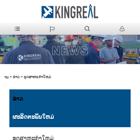
>
ຂ່າວ
>
ອຸດສາຫະກໍາໃຫມ່
ບ້ານ
ຂ່າວ
ຜະລິດຕະພັນໃຫມ່
ອຸດສາຫະກໍາໃຫມ່