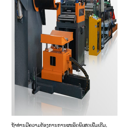
ຖ້າທ່ານມີຄວາມຕ້ອງການການຜະລິດພິເສດເພີ່ມເຕີມ,