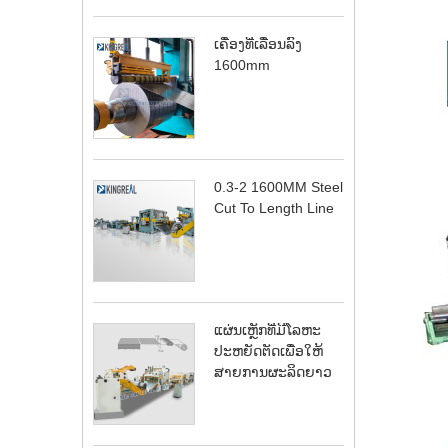
ເຄື່ອງທີ່ເລື່ອນລົງ
1600mm
0.3-2 1600MM Steel
Cut To Length Line
ແຜ່ນເຫຼັກທີ່ມີໂລຫະ
ປະຫຍັດຕັດເພື່ອໃຫ້
ສາຍການຜະລິດຍາວ