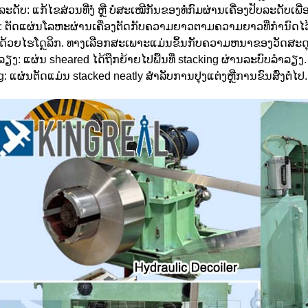
ະດັບ: ແກ້ໄຂສ່ວນທີ່ງໍ ຫຼື ບໍ່ສະເໝີກັນຂອງທໍ່ກົມຜ່ານເຄື່ອງປັບລະດ
: ຕັດແຜ່ນໂລຫະຜ່ານເຄື່ອງຕັດກັບຄວາມຍາວຕາມຄວາມຍາວທີ່ກໍານົດໄວ
ດ້ວຍໄຮໂດຼລິກ. ທາງເລືອກສະເພາະແມ່ນຂຶ້ນກັບຄວາມຫນາຂອງວັດສ
ຽງ: ແຜ່ນ sheared ໄດ້ຖືກຍ້າຍໄປພື້ນທີ່ stacking ຜ່ານລະບົບລໍາລຽງ.
g: ແຜ່ນຕັດແມ່ນ stacked neatly ສໍາລັບການປຸງແຕ່ງຫຼືການຂົນສົ່ງຕໍ່ໄປ.