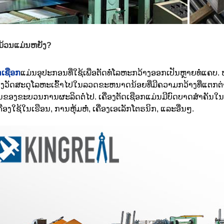
ດມ້ວນແມ່ນຫຍັງ?
ັດເຊືອກ
ແມ່ນອຸປະກອນທີ່ໃຊ້ເພື່ອຕັດທໍ່ໂລຫະກວ້າງອອກເປັນຫຼາຍທໍ່ແຄບ
ງວັດສະດຸໂລຫະເຂົ້າໄປໃນລວດຂະຫນາດນ້ອຍທີ່ມີຄວາມກວ້າງທີ່ແຕ
ນຂອງຂະບວນການຜະລິດຕໍ່ໄປ. ເຄື່ອງຕັດເຊືອກແມ່ນມີບົດບາດສໍາຄັນ
ຄື່ອງໃຊ້ໃນເຮືອນ, ການຫຸ້ມຫໍ່, ເຄື່ອງເອເລັກໂຕຣນິກ, ແລະອື່ນໆ.