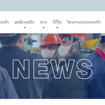
ກເຮົາ
ຜະລິດຕະພັນ
ຂ່າວ
ວິດີໂອ
ໂຄງການຂອງພວກເຮົາ