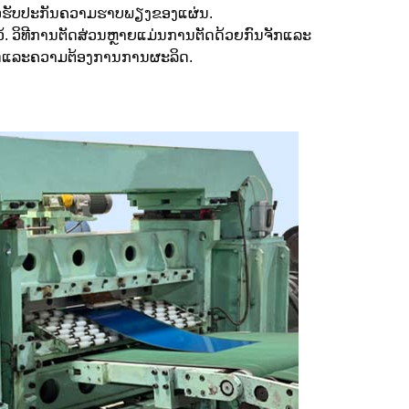
ັບເພື່ອຮັບປະກັນຄວາມຮາບພຽງຂອງແຜ່ນ.
້. ວິທີການຕັດສ່ວນຫຼາຍແມ່ນການຕັດດ້ວຍກົນຈັກແລະ
ະດຸແລະຄວາມຕ້ອງການການຜະລິດ.