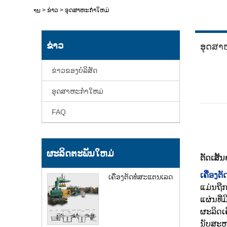
>
ຂ່າວ
>
ອຸດສາຫະກໍາໃຫມ່
ບ້ານ
ຂ່າວ
ອຸດສາ
ຂ່າວຂອງບໍລິສັດ
ອຸດສາຫະກໍາໃຫມ່
FAQ
ຜະລິດຕະພັນໃຫມ່
ຕັດເສັ
ເຄື່ອງຕ
ເຄື່ອງຕັດທໍ່ສະແຕນເລດ
ແມ່ນຖືກ
ແຜ່ນທີ່
ຜະລິດເ
ນັບສະຫ