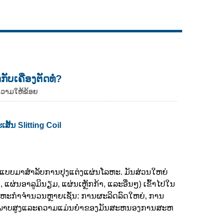
Live
ັບເຄື່ອງຕັດທໍ່?
ຄວາມໃຫ້ຂ້ອຍ
ເສັ້ນ Slitting Coil
ແບບມາສໍາລັບການປຸງແຕ່ງແຜ່ນໂລຫະ. ມັນສ່ວນໃຫຍ່
ແຜ່ນອາລູມິນຽມ, ແຜ່ນເຫຼັກກ້າ, ແລະອື່ນໆ) ເຂົ້າໄປໃນ
ສາຫະກໍາຈໍານວນຫຼາຍເຊັ່ນ: ການຜະລິດລົດໃຫຍ່, ການ
ະສິດທິພາບສູງແລະຄວາມແມ່ນຍໍາຂອງມັນສະຫນອງການສະຫ