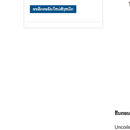
ຜະລິດຕະພັນໃຫມ່ທັງຫມົດ
ຂັ້ນຕອ
Uncoili