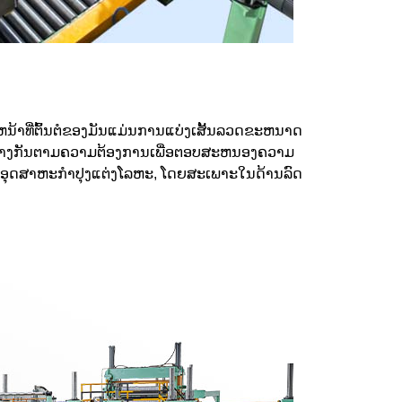
. ຫນ້າທີ່ຕົ້ນຕໍຂອງມັນແມ່ນການແບ່ງເສັ້ນລວດຂະຫນາດ
ກຕ່າງກັນຕາມຄວາມຕ້ອງການເພື່ອຕອບສະຫນອງຄວາມ
ໃນອຸດສາຫະກໍາປຸງແຕ່ງໂລຫະ, ໂດຍສະເພາະໃນດ້ານລົດ