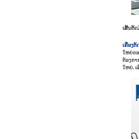
ເສັ້ນຕັ
ເຄື່ອງຕ
ໃຫຍ່ຂອ
ຕ້ອງກາ
ໃຫຍ່, ເ