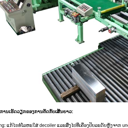
ນການເຮັດວຽກຂອງການຕັດກັບເສັ້ນຍາວ:
ng: ແກ້ໄຂທໍ່ໂລຫະໃສ່ decoiler ແລະສົ່ງໄປທີ່ເຄື່ອງປັບລະດັບຫຼັງຈາກ un