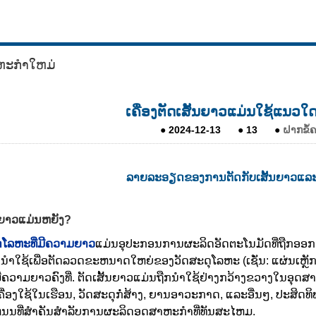
ຫະກໍາໃຫມ່
ເຄື່ອງຕັດເສັ້ນຍາວແມ່ນໃຊ້ແນວໃດກ
●
2024-12-13
●
13
●
ຝາກຂໍ້
ລາຍ​ລະ​ອຽດ​ຂອງ​ການ​ຕັດ​ກັບ​ເສັ້ນ​ຍາວ​ແລະ​
້ນຍາວແມ່ນຫຍັງ?
ັດໂລຫະທີ່ມີຄວາມຍາວ
ແມ່ນອຸປະກອນການຜະລິດອັດຕະໂນມັດທີ່ຖືກອອກ
ນໍາໃຊ້ເພື່ອຕັດລວດຂະຫນາດໃຫຍ່ຂອງວັດສະດຸໂລຫະ (ເຊັ່ນ: ແຜ່ນເຫຼັກ, 
ມີຄວາມຍາວຄົງທີ່. ຕັດເສັ້ນຍາວແມ່ນຖືກນໍາໃຊ້ຢ່າງກວ້າງຂວາງໃນອຸດ
ຄື່ອງໃຊ້ໃນເຮືອນ, ວັດສະດຸກໍ່ສ້າງ, ຍານອາວະກາດ, ແລະອື່ນໆ, ປ
ນູນທີ່ສໍາຄັນສໍາລັບການຜະລິດອຸດສາຫະກໍາທີ່ທັນສະໄຫມ.