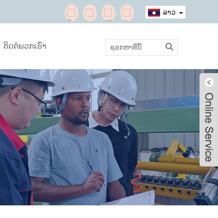
ລາວ
ຕິດຕໍ່ພວກເຮົາ