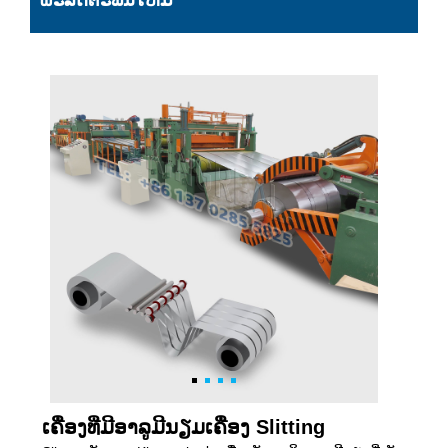
ຜະລິດຕະພັນໃຫມ່
ເຄື່ອງທີ່ມີອາລູມີນຽມເຄື່ອງ Slitting