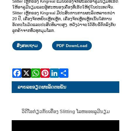
Slitter ເຫຼັກຂອງ Kingreal ແມ່ນເຄື່ອງຈັກຜະລິດອາລູມີນຽມທີ່ເຮັດ
ໃຫ້ອາລູມີນຽມແລະຜູ້ສະຫນອງເຄື່ອງທີ່ເຮັດໃຫ້ຢູ່ໃນປະເທດຈີນ.
Slitter ເຫຼັກຂອງ Kingreal ມີປະສົບການການຜະລິດຫລາຍກວ່າ
20 ປີ, ເຄື່ອງຈັກຫຍິບເຫຼັກເຫຼັກ, ເຄື່ອງຈັກເຫຼັກເຫຼັກເນັ້ນໃສ່ການ
ອັດຕະໂນມັດແລະປະສິດທິພາບສູງ. ຫວັງວ່າຈະໄດ້ຮັບຂໍ້ຕົກລົງກັບ
ລູກຄ້າຈາກທົ່ວທຸກມຸມໂລກ.
Facebook
X
WhatsApp
Pinterest
LinkedIn
Share
ສົ່ງສອບຖາມ
PDF DownLoad
ລາຍ​ລະ​ອຽດ​ຜະ​ລິດ​ຕະ​ພັນ
ວິດີໂອກ່ຽວກັບເຄື່ອງ Slitting ໂລຫະອະລູມີນຽມ