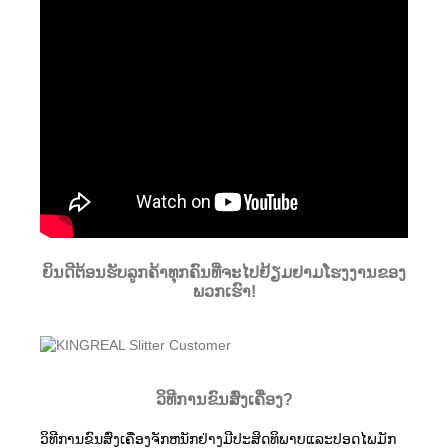
ຍິນດີຕ້ອນຮັບລູກຄ້າທຸກຄົນທີ່ຈະໄປຢ້ຽມຢາມໂຮງງານຂອງ
ພວກເຮົາ!
ວິທີການຂົນສົ່ງເຄື່ອງ?
ວິທີການຂົນສົ່ງເຄື່ອງຈັກຫນັກຢ່າງມີປະສິດທິພາບແລະປອດໄພມັກ