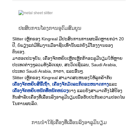
ປະສົບການໂຄງການອຸດົມສົມບູນ
Slitter ເຫຼັກຂອງ Kingreal ມີປະສົບການການຜະລິດຫຼາຍກວ່າ 20
ປີ, ບໍ່ພຽງແຕ່ມີທີມງານມືອາຊີບເທົ່ານັ້ນແຕ່ຍັງມີໂຮງງານຂອງ
ຕົນເອງ.
ມາຮອດປະຈຸບັນ, ເຄື່ອງຈັກຫຍິບເຫຼັກເຫຼັກກ້າອະລູມີນຽມໃຫ້ຫຼາຍ
ປະເທດຕ່າງໆລວມທັງລັດເຊຍ, ສະວິດເຊີແລນ, Saudi Arabia,
ປະເທດ Saudi Arabia, ກາຕາ, ແລະອື່ນໆ.
Slitter ເຫຼັກຂອງ Kingreal ສາມາດສະຫນອງໃຫ້ລູກຄ້າກັບ
ເຄື່ອງຈັກຫຍິບສີຂີ້ເຖົ່າ
,
ເຄື່ອງຈັກມັດລະກິດຂະຫນາດກາງ
ແລະ
ເຄື່ອງຈັກຫຍິບຫນັກທີ່ຫນັກຫນ່ວງ
ບາງ ແລະຍັງສາມາດຕັ້ງໄສ້ປ້ອງ
ກັນສໍາລັບເຄື່ອງທີ່ເລື່ອນລົງອາລູມີນຽມເພື່ອຮັບປະກັນຄວາມປອດໄພ
ໃນການຜະລິດ.
ການນໍາໃຊ້ເຄື່ອງທີ່ເລື່ອນລົງອາລູມິນຽມ