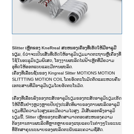
Slitter ເຫຼັກຂອງ KneRreal ສະຫນອງເຄື່ອງທີ່ເຮັດໃຫ້ມີອາລູມີ
ນຽມ
, ບໍ່ວ່າຈະເປັນເສັ້ນທີ່ເຮັດໃຫ້ອາລູມິນຽມມາດຕະຖານຫຼືເຄື່ອງທີ່
ໃຊ້ໃນອະລູມິນຽມພິເສດ, ໂຮງງານຜະລິດໄຟຟ້າເຫຼັກທີ່ມີຄວາມ
ອຸທິດໃຫ້ອອກແບບແລະມີການຜະລິດ.
ເຄື່ອງທີ່ເລື່ອນຊັ້ນຂອງ Kingreal Slitter MOTIONS MOTION
SLITTTING MOTION COIL ໂດຍອັດຕະໂນມັດຕັດແລະຫວນຄືນ
ເອກະສານທີ່ມີອາລູມີນຽມໂດຍອັດຕະໂນມັດ.
ເຄື່ອງທີ່ເລື່ອນລົງຂອງກະສັດອາລູມິນຽມຂອງກະສັດອາລູມິນຽມເຮັດ
ໃຫ້ດີຂື້ນຢ່າງຫຼວງຫຼາຍປັບປຸງປະສິດທິພາບຂອງການຜະລິດອາລູມີ
ນຽມທີ່ມີຄວາມໄວສູງແລະມີຄວາມໄວສູງ. ມີເສັ້ນລອກລົງອາລູມິ
ນຽມນີ້, Slitter ເຫຼັກຂອງກະສັດສາມາດຕອບສະຫນອງຄວາມ
ຕ້ອງການການຜະລິດທີ່ຫຼາກຫຼາຍຂອງແຖບແຄບໃນຕ່າງໆໃນຂະນະ
ທີ່ຮັກສາຄຸນນະພາບຂອງຜະລິດຕະພັນແລະຄວາມຊື່ສັດ.