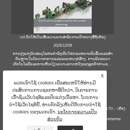
coil ຕັດໃຫ້ເປັນເສັ້ນຄວາມຍາວສໍາລັບການເປົ່າຫວ່າງທີ່ຖືກຕ້ອງ
ຄ
2025/12/09
ການປຸງແຕ່ງວັດສະດຸໂລຫະກໍາລັງເຕີບໃຫຍ່ຂະຫຍາຍຕົວຂື້ນແລະສໍາ
ຄັນຫຼາຍໃນບັນດາອາຄານແລະຂະແຫນງກໍ່ສ້າງ. ການພັດທະນາ
ໃ
ເຕັກໂນໂລຢີແລະການຫັນປ່ຽນຄວາມຄາດຫວັງຂອງລູກຄ້າກໍາມະກໍາ
ເ
ບໍລິສັດເພື່ອຕອບສະຫນອງເງື່ອນໄຂການຜະລິດທີ່ຍິ່ງໃຫຍ່ແລະຄວາມ
ອຸປ
ຕ້ອງການດ້ານຄຸນນະພາບ. ເຕັກນິກການປຸງແຕ່ງມືແບບທໍາມະດາແມ່ນ
ຫ
X
ບໍ່ພຽງພໍທີ່ຈະຕອບສະຫນອງຄວາມຕ້ອງການຂອງອຸດສາຫະກໍາທີ່ທັນ
ປ
ພວກເຮົາໃຊ້ cookies ເພື່ອສະເຫນີໃຫ້ທ່ານມີ
ສະໄຫມ, ໂດຍສະເພາະໃນການສະແຫວງຫາຄວາມຖືກຕ້ອງແລະ
ຕອ
ປະສົບການການຊອກຫາທີ່ດີກວ່າ, ວິເຄາະການ
ປະສິດທິພາບສູງ. ເພາະສະນັ້ນ, coil ການຕັດໄປຫາເສັ້ນຄວາມຍາວ
ໄດ້ເກີດຂື້ນເປັນອຸປະກອນປະມວນຜົນ coil.
ເຂົ້າຊົມເວັບໄຊທ໌ແລະປັບແຕ່ງເນື້ອຫາ. ໂດຍການ
ນໍາໃຊ້ເວັບໄຊທ໌ນີ້, ທ່ານຕົກລົງເຫັນດີກັບການນໍາໃຊ້
ສະຫງວນລິຂະສິດ © GUANGZHOU KINGREAL MACHINERY CO., LTD., - ເຄື່ອງ
cookies ຂອງພວກເຮົາ.
ນະໂຍບາຍຄວາມເປັນ
ສ່ວນຕົວ
ຕັດທໍ່, ຕັດທໍ່ເສັ້ນໃຫ້ຍາວ, ຕັດໂລຫະເປັນເສັ້ນຍາວ - ສະຫງວນລິຂະສິດທຸກປະການ
ລິ້ງຄ໌
Sitemap
RSS
XML
Privacy Policy