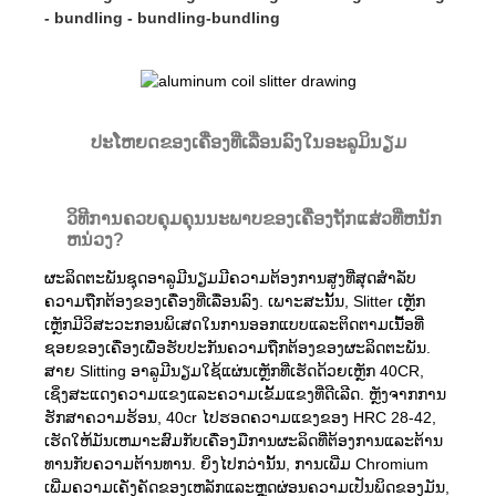
- bundling - bundling-bundling
ປະໂຫຍດຂອງເຄື່ອງທີ່ເລື່ອນລົງໃນອະລູມິນຽມ
ວິທີການຄວບຄຸມຄຸນນະພາບຂອງເຄື່ອງຖັກແສ່ວທີ່ຫນັກ
ຫນ່ວງ?
ຜະລິດຕະພັນຊຸດອາລູມີນຽມມີຄວາມຕ້ອງການສູງທີ່ສຸດສໍາລັບ
ຄວາມຖືກຕ້ອງຂອງເຄື່ອງທີ່ເລື່ອນລົງ. ເພາະສະນັ້ນ, Slitter ເຫຼັກ
ເຫຼັກມີວິສະວະກອນພິເສດໃນການອອກແບບແລະຕິດຕາມເນື້ອທີ່
ຊອຍຂອງເຄື່ອງເພື່ອຮັບປະກັນຄວາມຖືກຕ້ອງຂອງຜະລິດຕະພັນ.
ສາຍ Slitting ອາລູມີນຽມໃຊ້ແຜ່ນເຫຼັກທີ່ເຮັດດ້ວຍເຫຼັກ 40CR,
ເຊິ່ງສະແດງຄວາມແຂງແລະຄວາມເຂັ້ມແຂງທີ່ດີເລີດ. ຫຼັງຈາກການ
ຮັກສາຄວາມຮ້ອນ, 40cr ໄປຮອດຄວາມແຂງຂອງ HRC 28-42,
ເຮັດໃຫ້ມັນເຫມາະສົມກັບເຄື່ອງມືການຜະລິດທີ່ຕ້ອງການແລະຕ້ານ
ທານກັບຄວາມຕ້ານທານ. ຍິ່ງໄປກວ່ານັ້ນ, ການເພີ່ມ Chromium
ເພີ່ມຄວາມເຄັ່ງຄັດຂອງເຫລັກແລະຫຼຸດຜ່ອນຄວາມເປັນພິດຂອງມັນ,