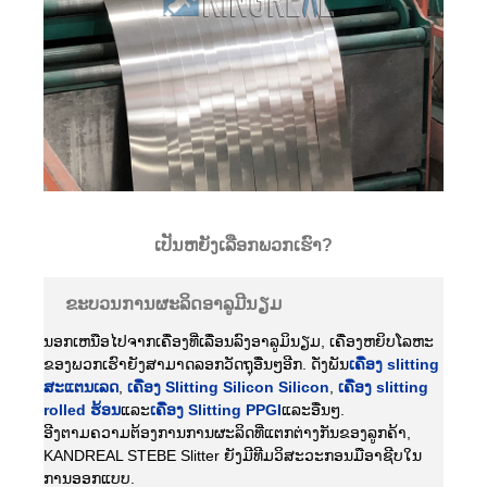
ເປັນຫຍັງເລືອກພວກເຮົາ?
ຂະບວນການຜະລິດອາລູມີນຽມ
ນອກເຫນືອໄປຈາກເຄື່ອງທີ່ເລື່ອນລົງອາລູມິນຽມ, ເຄື່ອງຫຍິບໂລຫະ
ຂອງພວກເຮົາຍັງສາມາດລອກວັດຖຸອື່ນໆອີກ. ດັ່ງພັນ
ເຄື່ອງ slitting
ສະແຕນເລດ
,
ເຄື່ອງ Slitting Silicon Silicon
,
ເຄື່ອງ slitting
rolled ຮ້ອນ
ແລະ
ເຄື່ອງ Slitting PPGI
ແລະອື່ນໆ.
ອີງຕາມຄວາມຕ້ອງການການຜະລິດທີ່ແຕກຕ່າງກັນຂອງລູກຄ້າ,
KANDREAL STEBE Slitter ຍັງມີທີມວິສະວະກອນມືອາຊີບໃນ
ການອອກແບບ.