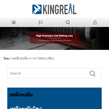
>
ຜະລິດຕະພັນ
>
Coil Slitting ເຄື່ອງ
ບ້ານ
ຜະລິດຕະພັນ