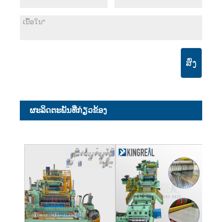
ສົ່ງ
ຜະ​ລິດ​ຕະ​ພັນ​ທີ່​ກ່ຽວ​ຂ້ອງ