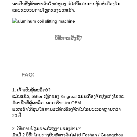
ຈະເປັນສິ່ງທ້າທາຍອັນໃຫຍ່ຫຼວງ. ຕໍ່ໄປນີ້ແມ່ນການຫຸ້ມຫໍ່ເຄື່ອງຈັກ
ແລະຂະບວນການໂຫຼດຂອງພວກເຮົາ.
ວິທີການສັ່ງຊື້?
FAQ:
1. ເຈົ້າເປັນຜູ້ຜະລິດບໍ?
ແມ່ນແລ້ວ, Slitter ເຫຼັກຂອງ Kingreal ແມ່ນເຄື່ອງຈັກປຸງແຕ່ງໂລຫະ
ມືອາຊີບທີ່ຜູ້ຜະລິດ, ພວກເຮົາແມ່ນ OEM.
ພວກເຮົາໄດ້ສຸມໃສ່ການຜະລິດເຄື່ອງຈັກໃນໄລຍະເວລາຫຼາຍກວ່າ
20 ປີ.
2. ວິທີການຢ້ຽມຢາມໂຮງງານຂອງທ່ານ?
ມັນມີ 2 ວິທີ: ໂດຍທາງຍົນຫຼືທາງລົດໄຟໄປ Foshan / Guangzhou