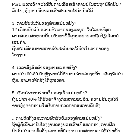
Port. ພວກເຮົາຈະໄດ້ຮັບການເລືອກເອົາທ່ານຢູ່ໃນສະຖານີລົດຍົນ /
ລົດໄຟ, ຫຼັງຈາກນັ້ນພວກເຮົາສາມາດໄປນໍາກັນໄດ້.
3. ການຮັບປະກັນຂອງທ່ານແມ່ນຫຍັງ?
12 ເດືອນຍົກເວັ້ນຄວາມຜິດພາດຂອງມະນຸດ, ໃນໄລຍະທີ່ທຸກ
ພາກສ່ວນເສຍຫາຍຍ້ອນບັນຫາທີ່ມີຄຸນນະພາບຈະຖືກປ່ຽນໂດຍບໍ່
ເສຍຄ່າ.
ຊິ້ນສ່ວນທີ່ອອກຈາກການຮັບປະກັນຈະໄດ້ຮັບໃນລາຄາຂອງ
ໂຮງງານ.
4. ເວລາສົ່ງສິນຄ້າຂອງທ່ານແມ່ນຫຍັງ?
ພາຍໃນ 60-80 ວັນຫຼັງຈາກໄດ້ຮັບການຈ່າຍລ່ວງຫນ້າ. ເຄື່ອງຈັກໃນ
ຫຸ້ນ, ສາມາດຈັດສົ່ງໄດ້ທຸກເວລາ.
5. ເງື່ອນໄຂການຈ່າຍເງິນຂອງເຈົ້າແມ່ນຫຍັງ?
ເງິນຝາກ 40% ໄດ້ຮັບຄ່າຈ້າງກ່ອນການຜະລິດ, ຄວາມສົມດຸນໄດ້
ຈ່າຍຫຼັງຈາກການຢືນຢັນການກວດກາກ່ອນການຂົນສົ່ງ.
.. ການຕິດຕັ້ງແລະການຝຶກອົບຮົມຂອງທ່ານແມ່ນຫຍັງ?
ຖ້າຜູ້ຊື້ເຂົ້າມາໃນໂຮງງານຂອງພວກເຮົາເພື່ອກວດກາ, ການຝຶກ
ອົບຮົມໃນການຕິດຕັ້ງແລະປະຕິບັດງານແມ່ນສະຫນອງໃຫ້ໃບຫນ້າ.