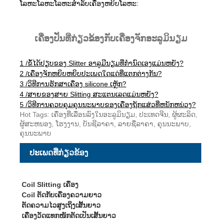
ໂລຫະໂລຫະໂລຫະສໍາລັບເຄື່ອງຫຍິບໂລຫະ:
ເຄື່ອງປັ່ນທີ່ກ່ຽວຂ້ອງກັບເຄື່ອງຈັກອະລູມິນຽມ
1 /
ຂໍ້ໄດ້ປຽບຂອງ Slitter ອາລູມີນຽມທີ່ກໍານົດເອງແມ່ນຫຍັງ?
2 /
ເຄື່ອງຈັກຫຍິບຫຍິບປະເພດໃດແດ່ທີ່ແຕກຕ່າງກັນ?
3 /
ວິທີການຮັກສາເຄື່ອງ silicone ເຫຼັກ?
4 /
ສາຍຂອງສາຍ Slitting ສະແຕນເລດແມ່ນຫຍັງ?
5 /
ວິທີການຄວບຄຸມຄຸນນະພາບຂອງເຄື່ອງຖັກແສ່ວທີ່ຫນັກຫນ່ວງ?
Hot Tags: ເຄື່ອງທີ່ເລື່ອນລົງໃນອະລູມິນຽມ, ປະເທດຈີນ, ຜູ້ຜະລິດ,
ຜູ້ສະຫນອງ, ໂຮງງານ, ບັນຊີລາຄາ, ລາຍຊື່ລາຄາ, ຄຸນນະພາບ,
ຄຸນນະພາບ
ປະເພດທີ່ກ່ຽວຂ້ອງ
Coil Slitting ເຄື່ອງ
Coil ຕັດກັບເຄື່ອງຄວາມຍາວ
ຕັດຄວາມໄວສູງເຖິງເສັ້ນຍາວ
ເຄື່ອງວັດແທກໜັກຕັດເປັນເສັ້ນຍາວ