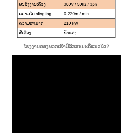
ພະລັງງານເຄື່ອງ
380V / 50hz / 3ph
ຄວາມໄວ slingting
0-220m / min
ຄວາມສາມາດ
210 kW
ສີເຄື່ອງ
ປັບແຕ່ງ
ໂຮງງານຂອງພວກເຮົາມີລັກສະນະຄືແນວໃດ?