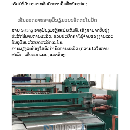
ເຮັດໃຫ້ມັນເຫມາະສົມກັບການຖີ້ມທີ່ຫນັກຫນ່ວງ.
ເສັ້ນລວດລາຍອາລູມິນຽມແບບອັດຕະໂນມັດ
ສາຍ Slitting ອາລູມີນຽມເຫຼັກແມ່ນເຕັມທີ່, ເຊິ່ງສາມາດປັບປຸງ
ປະສິດທິພາບການຜະລິດ, ຊ່ວຍປະຢັດຄ່າໃຊ້ຈ່າຍແຮງງານແລະ
ບັນລຸຜົນປະໂຫຍດຜະລິດຕະພັນ.
ທ່ານພຽງແຕ່ຕ້ອງໃສ່ຕົວກໍານົດການຜະລິດ (ຄວາມໄວໃນການ
ຜະລິດ, ເສັ້ນລວດແຄບ, ແລະອື່ນໆ