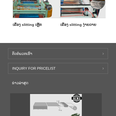
ເຄື່ອງ slitting ເຫຼັກ
ເຄື່ອງ slitting ງ່າຍດາຍ
ຕິດ​ຕໍ່​ພວກ​ເຮົາ
INQUIRY FOR PRICELIST
ຂ່າວ​ລ່າ​ສຸດ