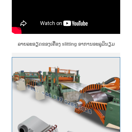
ລາຍລະອຽດຂອງເຄື່ອງ slitting ອາການອະລູມິນຽມ