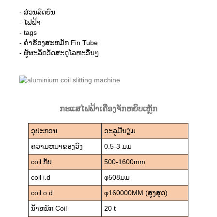
- ສ່ວນລົດຍົນ
- ໄຟຟ້າ
- tags
- ຄໍາຮ້ອງສະຫມັກ Fin Tube
- ຜູ້ຜະລິດວັດສະດຸໂລຫະອື່ນໆ
ກະແສໄຟຟ້າເຄື່ອງຈັກຫຍິບເຫຼັກ
ອຸປະກອນ
ອະລູມີນຽມ
ຄວາມຫນາຂອງວົງ
0.5-3 ມມ
coil ກັບ
500-1600mm
coil i.d
φ508ມມ
coil o.d
φ160000MM (ສູງສຸດ)
ນ້ໍາຫນັກ Coil
20 t