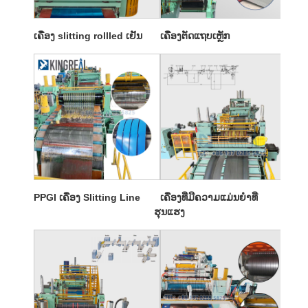
ເຄື່ອງ slitting rollled ເຢັນ
ເຄື່ອງຕັດແຖບເຫຼັກ
PPGI ເຄື່ອງ Slitting Line
ເຄື່ອງທີ່ມີຄວາມແມ່ນຍໍາທີ່
ຮຸນແຮງ