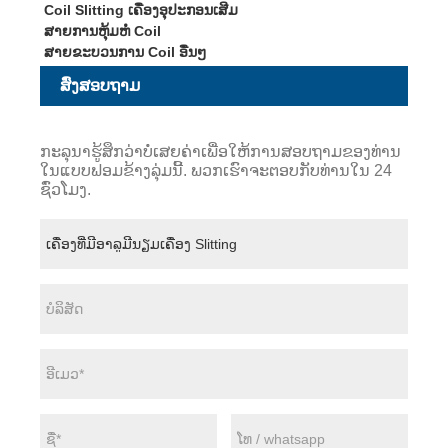
Coil Slitting ເຄື່ອງອຸປະກອນເສີມ
ສາຍການຫຸ້ມຫໍ່ Coil
ສາຍຂະບວນການ Coil ອື່ນໆ
ສົ່ງສອບຖາມ
ກະລຸນາຮູ້ສຶກວ່າບໍ່ເສຍຄ່າເພື່ອໃຫ້ການສອບຖາມຂອງທ່ານ
ໃນແບບຟອມຂ້າງລຸ່ມນີ້. ພວກເຮົາຈະຕອບກັບທ່ານໃນ 24
ຊົ່ວໂມງ.