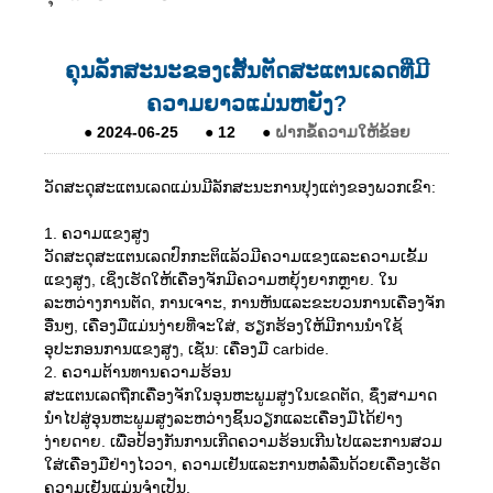
ຄຸນລັກສະນະຂອງເສັ້ນຕັດສະແຕນເລດທີ່ມີ
ຄວາມຍາວແມ່ນຫຍັງ?
●
2024-06-25
●
12
●
ຝາກຂໍ້ຄວາມໃຫ້ຂ້ອຍ
ວັດສະດຸສະແຕນເລດແມ່ນມີລັກສະນະການປຸງແຕ່ງຂອງພວກເຂົາ:
1. ຄວາມແຂງສູງ
ວັດສະດຸສະແຕນເລດປົກກະຕິແລ້ວມີຄວາມແຂງແລະຄວາມເຂັ້ມ
ແຂງສູງ, ເຊິ່ງເຮັດໃຫ້ເຄື່ອງຈັກມີຄວາມຫຍຸ້ງຍາກຫຼາຍ. ໃນ
ລະຫວ່າງການຕັດ, ການເຈາະ, ການຫັນແລະຂະບວນການເຄື່ອງຈັກ
ອື່ນໆ, ເຄື່ອງມືແມ່ນງ່າຍທີ່ຈະໃສ່, ຮຽກຮ້ອງໃຫ້ມີການນໍາໃຊ້
ອຸປະກອນການແຂງສູງ, ເຊັ່ນ: ເຄື່ອງມື carbide.
2. ຄວາມຕ້ານທານຄວາມຮ້ອນ
ສະແຕນເລດຖືກເຄື່ອງຈັກໃນອຸນຫະພູມສູງໃນເຂດຕັດ, ຊຶ່ງສາມາດ
ນໍາໄປສູ່ອຸນຫະພູມສູງລະຫວ່າງຊິ້ນວຽກແລະເຄື່ອງມືໄດ້ຢ່າງ
ງ່າຍດາຍ. ເພື່ອປ້ອງກັນການເກີດຄວາມຮ້ອນເກີນໄປແລະການສວມ
ໃສ່ເຄື່ອງມືຢ່າງໄວວາ, ຄວາມເຢັນແລະການຫລໍ່ລື່ນດ້ວຍເຄື່ອງເຮັດ
ຄວາມເຢັນແມ່ນຈໍາເປັນ.