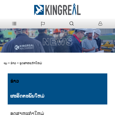
>
ຂ່າວ
>
ອຸດສາຫະກໍາໃຫມ່
ບ້ານ
ຂ່າວ
ຜະລິດຕະພັນໃຫມ່
ອຸດສາຫະກໍາໃຫມ່