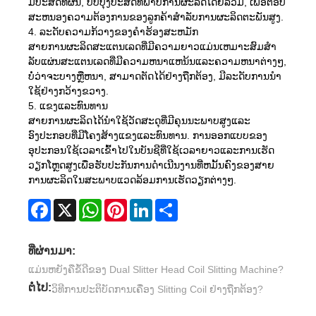
ມີ​ປະ​ສິດ​ທິ​ຜົນ, ປັບ​ປຸງ​ປະ​ສິດ​ທິ​ພາບ​ການ​ຜະ​ລິດ​ໂດຍ​ລວມ, ເພື່ອ​ຕອບ​
ສະ​ຫນອງ​ຄວາມ​ຕ້ອງ​ການ​ຂອງ​ລູກ​ຄ້າ​ສໍາ​ລັບ​ການ​ຜະ​ລິດ​ຕະ​ພັນ​ສູງ.
4. ລະດັບຄວາມກ້ວາງຂອງຄໍາຮ້ອງສະຫມັກ
ສາຍການຜະລິດສະແຕນເລດທີ່ມີຄວາມຍາວແມ່ນເຫມາະສົມສໍາ
ລັບແຜ່ນສະແຕນເລດທີ່ມີຄວາມຫນາແຫນ້ນແລະຄວາມຫນາຕ່າງໆ,
ບໍ່ວ່າຈະບາງຫຼືຫນາ, ສາມາດຕັດໄດ້ຢ່າງຖືກຕ້ອງ, ມີລະດັບການນໍາ
ໃຊ້ຢ່າງກວ້າງຂວາງ.
5. ແຂງແລະທົນທານ
ສາຍການຜະລິດໄດ້ນໍາໃຊ້ວັດສະດຸທີ່ມີຄຸນນະພາບສູງແລະ
ອົງປະກອບທີ່ມີໂຄງສ້າງແຂງແລະທົນທານ. ການອອກແບບຂອງ
ອຸປະກອນໃຊ້ເວລາເຂົ້າໄປໃນບັນຊີທີ່ໃຊ້ເວລາຍາວແລະການເຮັດ
ວຽກໂຫຼດສູງເພື່ອຮັບປະກັນການດໍາເນີນງານທີ່ຫມັ້ນຄົງຂອງສາຍ
ການຜະລິດໃນສະພາບແວດລ້ອມການເຮັດວຽກຕ່າງໆ.
Facebook
X
WhatsApp
Pinterest
LinkedIn
Share
ທີ່ຜ່ານມາ:
ແມ່ນຫຍັງຄືຂໍ້ດີຂອງ Dual Slitter Head Coil Slitting Machine?
ຕໍ່ໄປ:
ວິທີການປະຕິບັດການເຄື່ອງ Slitting Coil ຢ່າງຖືກຕ້ອງ?