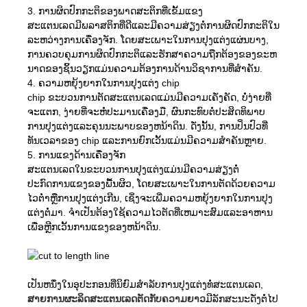
3. ການຜິດປົກກະຕິຂອງພາດສະຕິກທີ່ເຂັ້ມແຂງ
ສະແຕນເລດມີພລາສຕິກທີ່ດີແລະມີຄວາມສ່ຽງຕໍ່ການຜິດປົກກະຕິໃນ
ລະຫວ່າງການເຄື່ອງຈັກ. ໂດຍສະເພາະໃນການປຸງແຕ່ງແຜ່ນບາງ,
ການຄວບຄຸມການຜິດປົກກະຕິແລະຮັກສາຄວາມຖືກຕ້ອງຂອງຂະຫ
ນາດຂອງຊິ້ນວຽກແມ່ນຄວາມຕ້ອງການດ້ານວິຊາການທີ່ສໍາຄັນ.
4. ຄວາມ​ຫຍຸ້ງ​ຍາກ​ໃນ​ການ​ປຸງ​ແຕ່ງ chip​
chip ຂະບວນການຕັດສະແຕນເລດແມ່ນມີຄວາມເຄັ່ງຄັດ, ບໍ່ງ່າຍທີ່
ຈະແຕກ, ງ່າຍທີ່ຈະຫໍ່ປະມານເຄື່ອງມື, ຜົນກະທົບຕໍ່ປະສິດທິພາບ
ການປຸງແຕ່ງແລະຄຸນນະພາບຂອງຫນ້າດິນ. ດັ່ງນັ້ນ, ການປິ່ນປົວທີ່
ທັນເວລາຂອງ chip ແລະການຍົກເວັ້ນແມ່ນມີຄວາມສໍາຄັນຫຼາຍ.
5. ການແຂງດ້ານເຄື່ອງຈັກ
ສະແຕນເລດໃນຂະບວນການປຸງແຕ່ງແມ່ນມີຄວາມສ່ຽງຕໍ່
ປະກົດການແຂງຂອງພື້ນຜິວ, ໂດຍສະເພາະໃນການຕັດດ້ວຍຄວາມ
ໄວຕ່ໍາຫຼືການປຸງແຕ່ງເກີນ, ເຊິ່ງຈະເພີ່ມຄວາມຫຍຸ້ງຍາກໃນການປຸງ
ແຕ່ງຕໍ່ມາ. ຈໍາເປັນຕ້ອງໃຊ້ຄວາມໄວຕັດທີ່ເຫມາະສົມແລະອາຫານ
ເພື່ອຫຼີກເວັ້ນການແຂງຂອງຫນ້າດິນ.
ເປັນຫນຶ່ງໃນອຸປະກອນທີ່ນິຍົມສໍາລັບການປຸງແຕ່ງທໍ່ສະແຕນເລດ,
ສາຍການຜະລິດສະແຕນເລດຕັດກັບຄວາມຍາວ
ມີ​ລັກ​ສະ​ນະ​ດັ່ງ​ຕໍ່​ໄປ​