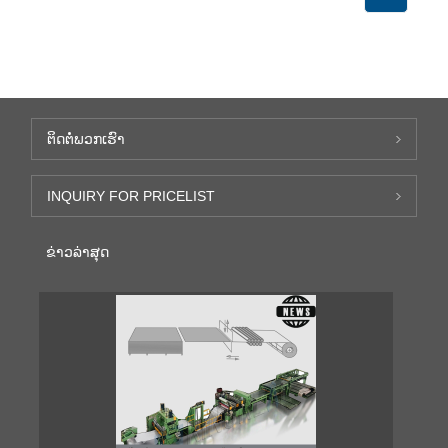
ຕິດ​ຕໍ່​ພວກ​ເຮົາ
INQUIRY FOR PRICELIST
ຂ່າວ​ລ່າ​ສຸດ