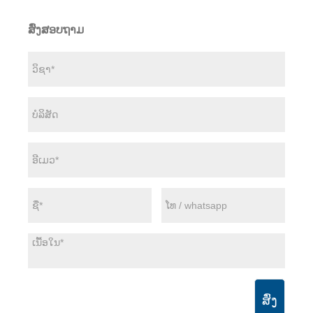
ສົ່ງສອບຖາມ
ສົ່ງ