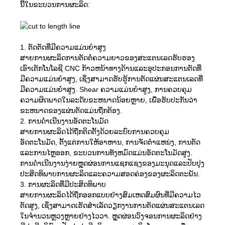
ນີ້​ໃນ​ຂະ​ບວນ​ການ​ຜະ​ລິດ​:
1. ຕັດຕັດທີ່ມີຄວາມແມ່ນຍໍາສູງ
ສາຍການຜະລິດການຕັດຕໍ່ຄວາມຍາວຂອງສະແຕນເລດຮັບຮອງ
ເອົາເຕັກໂນໂລຊີ CNC ກ້າວຫນ້າທາງດ້ານແລະອຸປະກອນການຕັດທີ່
ມີຄວາມແມ່ນຍໍາສູງ, ເຊິ່ງສາມາດຮັບຮູ້ການຕັດແຜ່ນສະແຕນເລດທີ່
ມີຄວາມແມ່ນຍໍາສູງ. Shear ຄວາມແມ່ນຍໍາສູງ, ການຄວບຄຸມ
ຄວາມຜິດພາດໃນລະດັບຂະຫນາດນ້ອຍຫຼາຍ, ເພື່ອຮັບປະກັນວ່າ
ຂະຫນາດຂອງແຜ່ນຕັດແມ່ນຖືກຕ້ອງ.
2. ການດໍາເນີນງານອັດຕະໂນມັດ
ສາຍການຜະລິດໄດ້ຖືກຕິດຕັ້ງດ້ວຍລະບົບການຄວບຄຸມ
ອັດຕະໂນມັດ, ຕັ້ງແຕ່ການໃຫ້ອາຫານ, ການຈັດຕໍາແຫນ່ງ, ການຕັດ
ແລະການໄຫຼອອກ, ຂະບວນການທັງຫມົດແມ່ນອັດຕະໂນມັດສູງ.
ການດໍາເນີນງານງ່າຍຫຼຸດຜ່ອນການແຊກແຊງຂອງມະນຸດແລະປັບປຸງ
ປະສິດທິພາບການຜະລິດແລະຄວາມສອດຄ່ອງຂອງຜະລິດຕະພັນ.
3. ການຜະລິດທີ່ມີປະສິດທິພາບ
ສາຍການຜະລິດໄດ້ຖືກອອກແບບຢ່າງສົມເຫດສົມຜົນທີ່ມີຄວາມໄວ
ຕັດສູງ, ເຊິ່ງສາມາດເຮັດສໍາເລັດວຽກງານການຕັດແຜ່ນສະແຕນເລດ
ໃນຈໍານວນຫຼວງຫຼາຍຢ່າງໄວວາ. ຫຼຸດ​ຜ່ອນ​ວົງ​ຈອນ​ການ​ຜະ​ລິດ​ຢ່າງ​