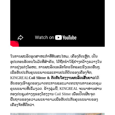
ໃນການຜະລິດອຸດສາຫະກໍາທີ່ທັນສະໄຫມ, ເຄື່ອງຕັດເຫຼັກ, ເປັນ
ອຸປະກອນອັດຕະໂນມັດທີ່ສໍາຄັນ, ໄດ້ຖືກນໍາໃຊ້ຢ່າງກວ້າງຂວາງໃນ
ການປຸງແຕ່ງໂລຫະ, ການຜະລິດເອເລັກໂຕຣນິກແລະຂົງເຂດອື່ນໆ.
ເພື່ອຮັບປະກັນຄຸນນະພາບແລະການປະຕິບັດຂອງເຄື່ອງຈັກ,
KINGREAL
Coil Slitter & ຕັດກັບໂຮງງານຜະລິດເສັ້ນຍາວ
ໄດ້
ຮັບຮອງເອົາຊຸດຂອງມາດຕະການແລະມາດຕະຖານການຄວບຄຸມ
ຄຸນນະພາບທີ່ເຂັ້ມງວດ. ຂ້າງລຸ່ມນີ້, KINGREAL ຈະພາທ່ານຜ່ານ
ກອງປະຊຸມຕ່າງໆຂອງໂຮງງານ Coil Slitter ເພື່ອເປີດເຜີຍຈຸດ
ພື້ນຖານຂອງຄວາມພະຍາຍາມເພື່ອຮັບປະກັນຄຸນນະພາບຂອງ
ເຄື່ອງຈັກທີ່ດີກວ່າ.