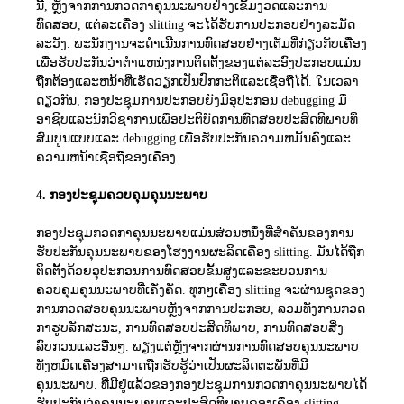
ນີ້, ຫຼັງຈາກການກວດກາຄຸນນະພາບຢ່າງເຂັ້ມງວດແລະການ
ທົດສອບ, ແຕ່ລະເຄື່ອງ slitting ຈະໄດ້ຮັບການປະກອບຢ່າງລະມັດ
ລະວັງ. ພະນັກງານຈະດໍາເນີນການທົດສອບຢ່າງເຕັມທີ່ກ່ຽວກັບເຄື່ອງ
ເພື່ອຮັບປະກັນວ່າຕໍາແຫນ່ງການຕິດຕັ້ງຂອງແຕ່ລະອົງປະກອບແມ່ນ
ຖືກຕ້ອງແລະຫນ້າທີ່ເຮັດວຽກເປັນປົກກະຕິແລະເຊື່ອຖືໄດ້. ໃນເວລາ
ດຽວກັນ, ກອງປະຊຸມການປະກອບຍັງມີອຸປະກອນ debugging ມື
ອາຊີບແລະນັກວິຊາການເພື່ອປະຕິບັດການທົດສອບປະສິດທິພາບທີ່
ສົມບູນແບບແລະ debugging ເພື່ອຮັບປະກັນຄວາມຫມັ້ນຄົງແລະ
ຄວາມຫນ້າເຊື່ອຖືຂອງເຄື່ອງ.
4. ກອງປະຊຸມຄວບຄຸມຄຸນນະພາບ
ກອງປະຊຸມກວດກາຄຸນນະພາບແມ່ນສ່ວນຫນຶ່ງທີ່ສໍາຄັນຂອງການ
ຮັບປະກັນຄຸນນະພາບຂອງໂຮງງານຜະລິດເຄື່ອງ slitting. ມັນໄດ້ຖືກ
ຕິດຕັ້ງດ້ວຍອຸປະກອນການທົດສອບຂັ້ນສູງແລະຂະບວນການ
ຄວບຄຸມຄຸນນະພາບທີ່ເຄັ່ງຄັດ. ທຸກໆເຄື່ອງ slitting ຈະຜ່ານຊຸດຂອງ
ການກວດສອບຄຸນນະພາບຫຼັງຈາກການປະກອບ, ລວມທັງການກວດ
ກາຮູບລັກສະນະ, ການທົດສອບປະສິດທິພາບ, ການທົດສອບສິ່ງ
ລົບກວນແລະອື່ນໆ. ພຽງແຕ່ຫຼັງຈາກຜ່ານການທົດສອບຄຸນນະພາບ
ທັງຫມົດເຄື່ອງສາມາດຖືກຮັບຮູ້ວ່າເປັນຜະລິດຕະພັນທີ່ມີ
ຄຸນນະພາບ. ທີ່ມີຢູ່ແລ້ວຂອງກອງປະຊຸມການກວດກາຄຸນນະພາບໄດ້
ຮັບປະກັນວ່າຄຸນນະພາບແລະປະສິດທິພາບຂອງເຄື່ອງ slitting