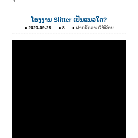
ໂຮງງານ Slitter ເປັນແນວໃດ?
●
2023-09-28
●
8
●
ຝາກຂໍ້ຄວາມໃຫ້ຂ້ອຍ