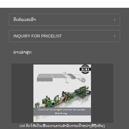
ຕິດ​ຕໍ່​ພວກ​ເຮົາ
INQUIRY FOR PRICELIST
ຂ່າວ​ລ່າ​ສຸດ
coil ຕັດໃຫ້ເປັນເສັ້ນຄວາມຍາວສໍາລັບການເປົ່າຫວ່າງທີ່ຖືກຕ້ອງ
ຄ