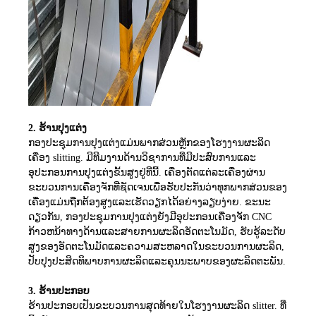
2. ຮ້ານປຸງແຕ່ງ
ກອງປະຊຸມການປຸງແຕ່ງແມ່ນພາກສ່ວນຫຼັກຂອງໂຮງງານຜະລິດ
ເຄື່ອງ slitting. ມີທີມງານດ້ານວິຊາການທີ່ມີປະສົບການແລະ
ອຸປະກອນການປຸງແຕ່ງຂັ້ນສູງຢູ່ທີ່ນີ້. ເຄື່ອງຕັດແຕ່ລະເຄື່ອງຜ່ານ
ຂະບວນການເຄື່ອງຈັກທີ່ຊັດເຈນເພື່ອຮັບປະກັນວ່າທຸກພາກສ່ວນຂອງ
ເຄື່ອງແມ່ນຖືກຕ້ອງສູງແລະເຮັດວຽກໄດ້ອຍ່າງລຽບງ່າຍ. ຂະນະ
ດຽວກັນ, ກອງປະຊຸມການປຸງແຕ່ງຍັງມີອຸປະກອນເຄື່ອງຈັກ CNC
ກ້າວຫນ້າທາງດ້ານແລະສາຍການຜະລິດອັດຕະໂນມັດ, ຮັບຮູ້ລະດັບ
ສູງຂອງອັດຕະໂນມັດແລະຄວາມສະຫລາດໃນຂະບວນການຜະລິດ,
ປັບປຸງປະສິດທິພາບການຜະລິດແລະຄຸນນະພາບຂອງຜະລິດຕະພັນ.
3. ຮ້ານປະກອບ
ຮ້ານປະກອບເປັນຂະບວນການສຸດທ້າຍໃນໂຮງງານຜະລິດ slitter. ທີ່