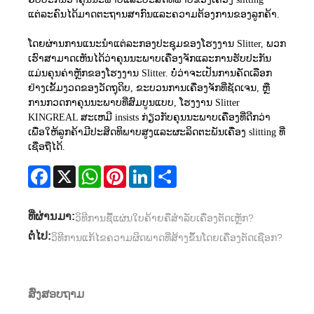
ແຕ່ລະຄົນໄດ້ມາດຕະຖານສາກົນແລະຄວາມຕ້ອງການຂອງລູກຄ້າ.
ໂດຍຜ່ານການແນະນໍາແຕ່ລະກອງປະຊຸມຂອງໂຮງງານ Slitter, ພວກ
ເຮົາສາມາດເຫັນໄດ້ວ່າຄຸນນະພາບເຄື່ອງຈັກແລະການຮັບປະກັນ
ແມ່ນຄຸນຄ່າຫຼັກຂອງໂຮງງານ Slitter. ບໍ່ວ່າຈະເປັນການຄັດເລືອກ
ຢ່າງເຂັ້ມງວດຂອງວັດຖຸດິບ, ຂະບວນການເຄື່ອງຈັກທີ່ຊັດເຈນ, ຫຼື
ການກວດກາຄຸນນະພາບທີ່ສົມບູນແບບ, ໂຮງງານ Slitter
KINGREAL ສະເຫມີ insists ກ່ຽວກັບຄຸນນະພາບເຄື່ອງທີ່ດີກວ່າ
ເພື່ອໃຫ້ລູກຄ້າມີປະສິດທິພາບສູງແລະຜະລິດຕະພັນເຄື່ອງ slitting ທີ່
ເຊື່ອຖືໄດ້.
Facebook
X
WhatsApp
Pinterest
LinkedIn
Share
ທີ່ຜ່ານມາ:
ວິທີການຊື້ແຜ່ນໃບຄ້າຍຄືສໍາລັບເຄື່ອງຕັດເຫຼັກ?
ຕໍ່ໄປ:
ວິ​ທີ​ການ​ແກ້​ໄຂ​ຄວາມ​ຜິດ​ພາດ​ທີ່​ສ້າງ​ຂຶ້ນ​ໂດຍ​ເຄື່ອງ​ຕັດ​ເຊືອກ​?
ສົ່ງສອບຖາມ