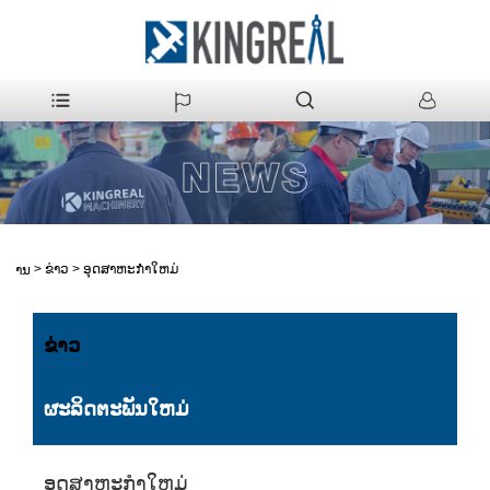
>
ຂ່າວ
>
ອຸດສາຫະກໍາໃຫມ່
ບ້ານ
ຂ່າວ
ຜະລິດຕະພັນໃຫມ່
ອຸດສາຫະກໍາໃຫມ່