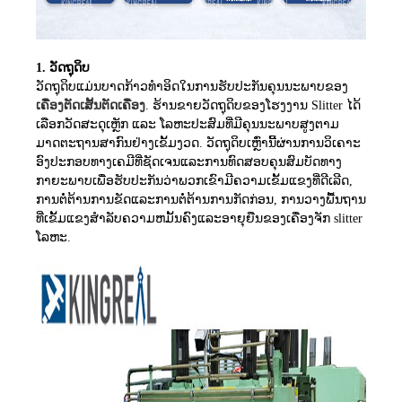
1. ວັດຖຸດິບ
ວັດຖຸດິບແມ່ນບາດກ້າວທໍາອິດໃນການຮັບປະກັນຄຸນນະພາບຂອງ
ເຄື່ອງຕັດເສັ້ນຕັດເຄື່ອງ
. ຮ້ານຂາຍວັດຖຸດິບຂອງໂຮງງານ Slitter ໄດ້
ເລືອກວັດສະດຸເຫຼັກ ແລະ ໂລຫະປະສົມທີ່ມີຄຸນນະພາບສູງຕາມ
ມາດຕະຖານສາກົນຢ່າງເຂັ້ມງວດ. ວັດຖຸດິບເຫຼົ່ານີ້ຜ່ານການວິເຄາະ
ອົງປະກອບທາງເຄມີທີ່ຊັດເຈນແລະການທົດສອບຄຸນສົມບັດທາງ
ກາຍະພາບເພື່ອຮັບປະກັນວ່າພວກເຂົາມີຄວາມເຂັ້ມແຂງທີ່ດີເລີດ,
ການຕໍ່ຕ້ານການຂັດແລະການຕໍ່ຕ້ານການກັດກ່ອນ, ການວາງພື້ນຖານ
ທີ່ເຂັ້ມແຂງສໍາລັບຄວາມຫມັ້ນຄົງແລະອາຍຸຍືນຂອງເຄື່ອງຈັກ slitter
ໂລຫະ.