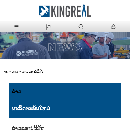
>
ຂ່າວ
>
ຂ່າວຂອງບໍລິສັດ
ບ້ານ
ຂ່າວ
ຜະລິດຕະພັນໃຫມ່
ຂ່າວຂອງບໍລິສັດ