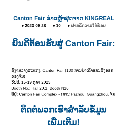
Canton Fair ຂ່າວຫຼ້າສຸດຈາກ KINGREAL
●
2023-09-28
●
10
●
ຝາກຂໍ້ຄວາມໃຫ້ຂ້ອຍ
ຍິນດີຕ້ອນຮັບສູ່ Canton Fair:
ຊື່​ງານ​ວາງ​ສະ​ແດງ​: Canton Fair (130 ການ​ນໍາ​ເຂົ້າ​ແລະ​ສົ່ງ​ອອກ​
ຂອງ​ຈີນ​)
ວັນທີ: 15-19 ຕຸລາ 2023
Booth No.: Hall 20.1, Booth N16
ທີ່ຢູ່: Canton Fair Complex - ເກາະ Pazhou, Guangzhou, ຈີນ
ຕິດຕໍ່ພວກເຮົາສໍາລັບຂໍ້ມູນ
ເພີ່ມເຕີມ!