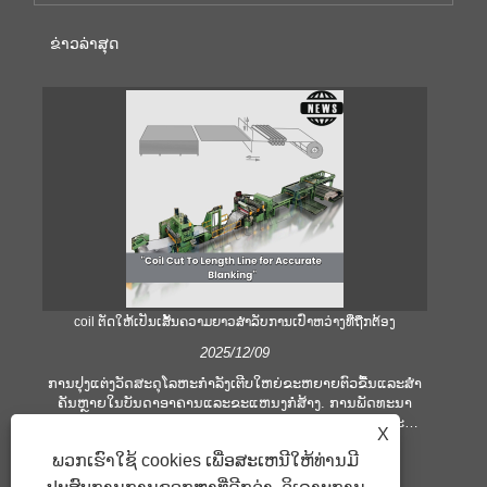
ຂ່າວ​ລ່າ​ສຸດ
coil ຕັດໃຫ້ເປັນເສັ້ນຄວາມຍາວສໍາລັບການເປົ່າຫວ່າງທີ່ຖືກຕ້ອງ
ຄ
2025/12/09
ການປຸງແຕ່ງວັດສະດຸໂລຫະກໍາລັງເຕີບໃຫຍ່ຂະຫຍາຍຕົວຂື້ນແລະສໍາ
ຄັນຫຼາຍໃນບັນດາອາຄານແລະຂະແຫນງກໍ່ສ້າງ. ການພັດທະນາ
ໃ
ເຕັກໂນໂລຢີແລະການຫັນປ່ຽນຄວາມຄາດຫວັງຂອງລູກຄ້າກໍາມະກໍາ
ເ
X
ບໍລິສັດເພື່ອຕອບສະຫນອງເງື່ອນໄຂການຜະລິດທີ່ຍິ່ງໃຫຍ່ແລະຄວາມ
ອຸປ
ພວກເຮົາໃຊ້ cookies ເພື່ອສະເຫນີໃຫ້ທ່ານມີ
ຕ້ອງການດ້ານຄຸນນະພາບ. ເຕັກນິກການປຸງແຕ່ງມືແບບທໍາມະດາແມ່ນ
ຫ
ບໍ່ພຽງພໍທີ່ຈະຕອບສະຫນອງຄວາມຕ້ອງການຂອງອຸດສາຫະກໍາທີ່ທັນ
ປ