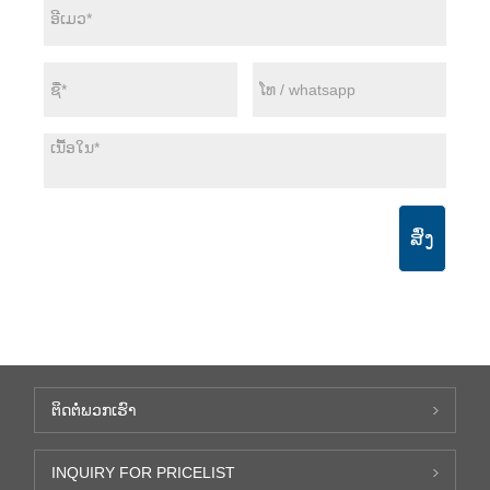
ສົ່ງ
ຕິດ​ຕໍ່​ພວກ​ເຮົາ
INQUIRY FOR PRICELIST