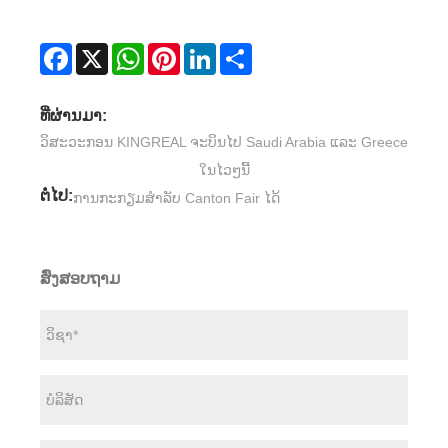
Facebook
X
WhatsApp
Pinterest
LinkedIn
Share
ທີ່ຜ່ານມາ:
ວິສະວະກອນ KINGREAL ຈະບິນໄປ Saudi Arabia ແລະ Greece
ໃນໄວໆນີ້
ຕໍ່ໄປ:
ການ​ກະ​ກຽມ​ສໍາ​ລັບ Canton Fair ໄດ້​
ສົ່ງສອບຖາມ