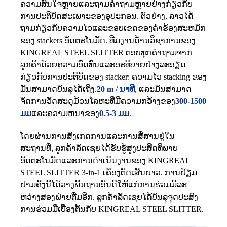
ຄວາມສົນໃຈຫຼາຍແລະຖາມຄໍາຖາມຫຼາຍຢ່າງກ່ຽວກັບ
ການປະຕິບັດສະເພາະຂອງອຸປະກອນ. ຕົວຢ່າງ, ລາວໄດ້
ຖາມກ່ຽວກັບຄວາມໄວແລະຂອບເຂດຂອງຄໍາຮ້ອງສະຫມັກ
ຂອງ stackers ອັດຕະໂນມັດ. ທີມງານດ້ານວິຊາການຂອງ
KINGREAL STEEL SLITTER ຕອບທຸກຄໍາຖາມຈາກ
ລູກຄ້າດ້ວຍຄວາມອົດທົນແລະອະທິບາຍຢ່າງລະອຽດ
ກ່ຽວກັບການປະຕິບັດຂອງ stacker: ຄວາມໄວ stacking ຂອງ
ມັນສາມາດບັນລຸໄດ້ເຖິງ.
20 m / ນາທີ
, ແລະມັນສາມາດ
ຈັດການວັດສະດຸມ້ວນໂລຫະທີ່ມີຄວາມກວ້າງຂອງ
300-1500
ມມ
ແລະຄວາມຫນາຂອງ
0.5-3 ມມ
.
ໂດຍຜ່ານການສັງເກດການແລະການສື່ສານຢູ່ໃນ
ສະຖານທີ່, ລູກຄ້າລັດເຊຍໄດ້ຮັບຮູ້ສູງປະສິດທິພາບ
ອັດຕະໂນມັດແລະການດໍາເນີນງານຂອງ KINGREAL
STEEL SLITTER 3-in-1 ເຄື່ອງຕັດເສັ້ນຍາວ. ການ​ຢ້ຽມ​
ຢາມ​ຄັ້ງ​ນີ້​ໄດ້​ວາງ​ພື້ນ​ຖານ​ອັນ​ດີ​ໃຫ້​ແກ່​ການ​ຮ່ວມ​ມື​ລະ​
ຫວ່າງ​ສອງ​ຝ່າຍ​ຕື່ມ​ອີກ. ລູກຄ້າລັດເຊຍໄດ້ບັນລຸຈຸດປະສົງ
ການຮ່ວມມືເບື້ອງຕົ້ນກັບ KINGREAL STEEL SLITTER.