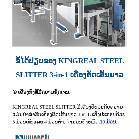
ຂໍ້ໄດ້ປຽບຂອງ KINGREAL STEEL
SLITTER 3-in-1 ເຄື່ອງຕັດເສັ້ນຍາວ
① ເຄື່ອງ​ກົງ​ທີ່​ມີ​ຄວາມ​ຊັດ​ເຈນ​.
KINGREAL STEEL SLITTER ມີເຄື່ອງປັບລະດັບຄວາມ
ແມ່ນຍໍາສໍາລັບເຄື່ອງຕັດເສັ້ນຍາວ 3-in-1, ເຊິ່ງປະກອບດ້ວຍ
5 ມ້ວນເທິງແລະ 4 ມ້ວນຕ່ໍາ, ຈໍານວນທັງຫມົດ.
10 ມ້ວນ
.