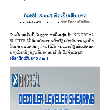
ກໍລະນີ: 3-in-1 ຕັດເປັນເສັ້ນຍາວ
●
2024-12-20
●
6
●
ຝາກຂໍ້ຄວາມໃຫ້ຂ້ອຍ
ໃນເດືອນແລ້ວນີ້, ໂຮງງານຜະລິດເຫຼັກກ້າ KINGREAL
SLITTER ໄດ້ຕ້ອນຮັບການເຂົ້າຢ້ຽມຂ່ຳນັບຈາກລູກຄ້າ
ລັດເຊຍ, ແລະ ສອງຝ່າຍໄດ້ມີການແລກປ່ຽນທັດສະນະ
ຢ່າງເລິກເຊິ່ງກ່ຽວກັບການປະຕິບັດຕົວຈິງຂອງສ.
ເຄື່ອງຕັດເສັ້ນຍາວ 3-in-1
.