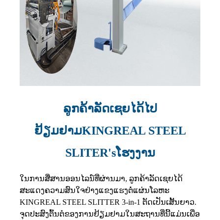
ລູກຄ້າລັດເຊຍ
ໄດ້ໄປ
ຢ້ຽມຢາມ
KINGREAL STEEL
SLITER's
ໂຮງງານ
ໃນການສື່ສານອອນໄລນ໌ທີ່ຜ່ານມາ, ລູກຄ້າລັດເຊຍໄດ້
ສະແດງຄວາມສົນໃຈຢ່າງແຂງແຮງຕໍ່ແຜ່ນໂລຫະ
KINGREAL STEEL SLITTER 3-in-1 ຕັດເປັນເສັ້ນຍາວ.
ຈຸດປະສົງຕົ້ນຕໍຂອງການຢ້ຽມຢາມໃນສະຖານທີ່ນີ້ແມ່ນເພື່ອ