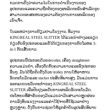
ກວດກາເບິ່ງວ່າຄວາມໄວໃນການດໍາເນີນງານຂອງ
ອຸປະກອນແລະຄວາມຖືກຕ້ອງຂອງຜະລິດຕະພັນສໍາເລັດຮູບ
ສາມາດຕອບສະຫນອງຄວາມຕ້ອງການການຜະລິດຂອງ
ເຂົາເຈົ້າ.
ໃນລະຫວ່າງການຢ້ຽມຢາມໂຮງງານ, ທີມງານ
KINGREAL STEEL SLITTER ໄດ້ແນະນໍາຢ່າງລະອຽດ
ກ່ຽວກັບອົງປະກອບແລະຂໍ້ໄດ້ປຽບຂອງການຕັດໂລຫະ 3-
in-1 ກັບເສັ້ນຍາວ.
ອຸ​ປະ​ກອນ​ນີ້​ປະ​ກອບ​ດ້ວຍ​
decoiler, ເຄື່ອງ straightener
ຄວາມແມ່ນຍໍາ, ເຄື່ອງຕັດກັບຄວາມຍາວ
ແລະອົງປະກອບ
ອື່ນໆ. ມັນໄດ້ຖືກຕິດຕັ້ງດ້ວຍ trolley ການໃຫ້ອາຫານ
ອັດຕະໂນມັດແລະ stacker ປະສິດທິພາບສູງ. ມັນແມ່ນການ
ອອກແບບນະວັດຕະກໍາຂອງ KINGREAL STEEL
SLITTER ເພື່ອປັບປຸງລະດັບການຜະລິດອັດຕະໂນມັດ.
ປະໂຫຍດທີ່ສໍາຄັນຂອງມັນແມ່ນວ່າມັນສາມາດຫຼຸດຜ່ອນ
ການລົງທຶນແຮງງານແລະຄ່າໃຊ້ຈ່າຍທີ່ໃຊ້ເວລາຢ່າງ
ຫຼວງຫຼາຍ, ດັ່ງນັ້ນການຊ່ວຍໃຫ້ລູກຄ້າບັນລຸປະສິດທິພາບ