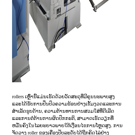
rollers ເຫຼົ່ານີ້ແມ່ນເຮັດດ້ວຍວັດສະດຸທີ່ມີຄຸນນະພາບສູງ
ແລະໄດ້ຮັບການປິ່ນປົວຄວາມຮ້ອນຢ່າງເຂັ້ມງວດແລະການ
ສໍາເລັດຮູບດ້ານ, ຄວາມຕ້ານທານການສວມໃສ່ທີ່ດີເລີດ
ແລະການຕໍ່ຕ້ານການຜິດປົກກະຕິ, ສາມາດເຮັດວຽກທີ່
ຫມັ້ນຄົງໃນໄລຍະຍາວພາຍໃຕ້ເງື່ອນໄຂການໂຫຼດສູງ. ການ
ຈັດວາງ roller ຂອງເຄື່ອງປັບລະດັບໄດ້ຖືກຄິດໄລ່ຢ່າງ