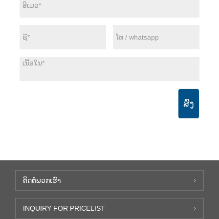
ສົ່ງ
ຕິດ​ຕໍ່​ພວກ​ເຮົາ
INQUIRY FOR PRICELIST