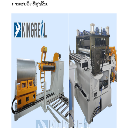
ການຜະລິດທີ່ສູງຂຶ້ນ.