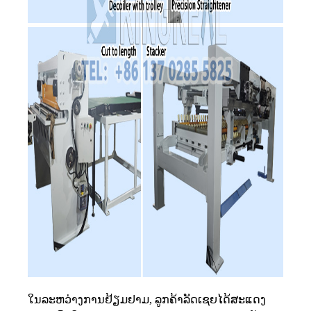
ໃນລະຫວ່າງການຢ້ຽມຢາມ, ລູກຄ້າລັດເຊຍໄດ້ສະແດງ