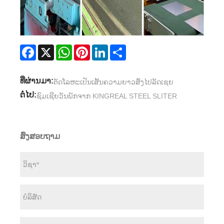
Facebook
X
WhatsApp
Pinterest
LinkedIn
Share
ທີ່ຜ່ານມາ:
ຕັດໂລຫະເປັນເສັ້ນຄວາມຍາວສົ່ງໄປລັດເຊຍ
ຕໍ່ໄປ:
ຊົມເຊີຍວັນພັກຈາກ KINGREAL STEEL SLITER
ສົ່ງສອບຖາມ