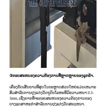
③ຕອບສະຫນອງຄວາມຕ້ອງການທີ່ຫຼາກຫຼາຍຂອງລູກຄ້າ.
ເຄື່ອງຕັດເສັ້ນຍາວທີ່ສຸດໃນຕະຫຼາດສ່ວນໃຫຍ່ແມ່ນເຫມາະ
ສົມສໍາລັບການປຸງແຕ່ງວັດຖຸດິບໂລຫະທີ່ມີຄວາມຫນາ 0.3-
3mm, ເຊິ່ງຍາກທີ່ຈະຕອບສະຫນອງຄວາມຕ້ອງການຂອງ
ບາງອຸດສາຫະກໍາສໍາລັບການປຸງແຕ່ງວັດສະດຸຫນາ.