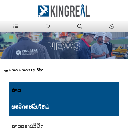
>
ຂ່າວ
>
ຂ່າວຂອງບໍລິສັດ
ບ້ານ
ຂ່າວ
ຜະລິດຕະພັນໃຫມ່
ຂ່າວຂອງບໍລິສັດ