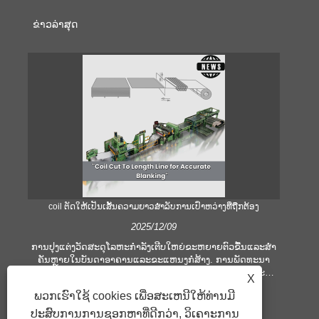
ຂ່າວ​ລ່າ​ສຸດ
coil ຕັດໃຫ້ເປັນເສັ້ນຄວາມຍາວສໍາລັບການເປົ່າຫວ່າງທີ່ຖືກຕ້ອງ
ຄ
2025/12/09
ການປຸງແຕ່ງວັດສະດຸໂລຫະກໍາລັງເຕີບໃຫຍ່ຂະຫຍາຍຕົວຂື້ນແລະສໍາ
ຄັນຫຼາຍໃນບັນດາອາຄານແລະຂະແຫນງກໍ່ສ້າງ. ການພັດທະນາ
ໃ
ເຕັກໂນໂລຢີແລະການຫັນປ່ຽນຄວາມຄາດຫວັງຂອງລູກຄ້າກໍາມະກໍາ
ເ
X
ບໍລິສັດເພື່ອຕອບສະຫນອງເງື່ອນໄຂການຜະລິດທີ່ຍິ່ງໃຫຍ່ແລະຄວາມ
ອຸປ
ພວກເຮົາໃຊ້ cookies ເພື່ອສະເຫນີໃຫ້ທ່ານມີ
ຕ້ອງການດ້ານຄຸນນະພາບ. ເຕັກນິກການປຸງແຕ່ງມືແບບທໍາມະດາແມ່ນ
ຫ
ບໍ່ພຽງພໍທີ່ຈະຕອບສະຫນອງຄວາມຕ້ອງການຂອງອຸດສາຫະກໍາທີ່ທັນ
ປະສົບການການຊອກຫາທີ່ດີກວ່າ, ວິເຄາະການ
ປ