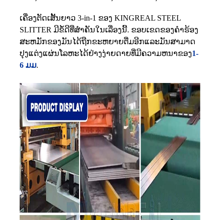
ເຄື່ອງຕັດເສັ້ນຍາວ 3-in-1 ຂອງ KINGREAL STEEL
SLITTER ມີຂໍ້ດີທີ່ສໍາຄັນໃນເລື່ອງນີ້. ຂອບເຂດຂອງຄໍາຮ້ອງ
ສະຫມັກຂອງມັນໄດ້ຖືກຂະຫຍາຍຕື່ມອີກແລະມັນສາມາດ
ປຸງແຕ່ງແຜ່ນໂລຫະໄດ້ຢ່າງງ່າຍດາຍທີ່ມີຄວາມຫນາຂອງ
1-
6 ມມ
.