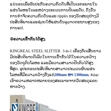
ແນ່ນອນເພື່ອຮັບປະກັນຄວາມກົດດັນທີ່ເປັນເອກະພາບໃນ
ແຜ່ນໂລຫະໃນລະຫວ່າງຂະບວນການປັບລະດັບ, ດັ່ງນັ້ນ
ການກໍາຈັດຄວາມກົດດັນແລະ ripples ຂອງວັດສະດຸຢ່າງມີ
ປະສິດທິພາບແລະຊ່ວຍໃຫ້ແຜ່ນບັນລຸມາດຕະຖານສູງຂອງ
ການແປ.
②​ຄວາມ​ເຂົ້າ​ກັນ​ໄດ້​ສູງ​.
KINGREAL STEEL SLITTER 3-in-1 ເຄື່ອງຕັດເສັ້ນຍາວ
ມີປະສິດຕິພາບດີເລີດໃນການເຂົ້າກັນໄດ້ໃນຄວາມກວ້າງ
ຂອງວັດຖຸດິບໂລຫະ ແລະມີຄວາມສາມາດປັບຕົວໄດ້ສູງ
ທີ່ສຸດ. ອຸປະກອນປະສິດທິພາບສາມາດປະມວນຜົນແຜ່ນ
ໂລຫະທີ່ມີຄວາມກວ້າງຕັ້ງແຕ່
200mm ຫາ 1300mm
, ກວມ
ເອົາຄວາມຫລາກຫລາຍຂອງສະເພາະຈາກວັດສະດຸແຄບ
ຫາກວ້າງ.