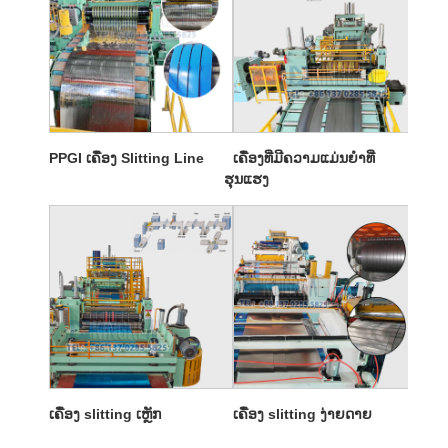
PPGI ເຄື່ອງ Slitting Line
ເຄື່ອງທີ່ມີຄວາມແມ່ນຍໍາທີ່
ຮຸນແຮງ
ເຄື່ອງ slitting ເຫຼັກ
ເຄື່ອງ slitting ງ່າຍດາຍ