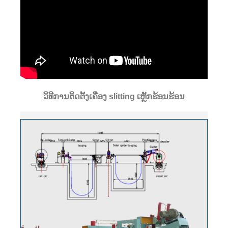
ວິທີການຕິດຕັ້ງເຄື່ອງ slitting ເຫຼັກຮ້ອນຮ້ອນ