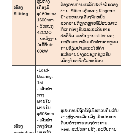
ສູນກາງ
ຕ້ອງການການຜະລິດປະຈໍາວັນຂອງ
ເຄື່ອງ
ເຄື່ອງມື:
ທ່ານ. Slitter ເຫຼັກຂອງ Kingrere
Slitting
φ160mm×
ຍັງສະຫນອງເຄື່ອງຈັກຫຍິບ
1600mm
ລວດລາຍທີ່ຫຼາກຫຼາຍທີ່ມີສະເພາະ
- ວັດສະດຸ:
ທີ່ແຕກຕ່າງກັນແລະລະດັບການ
42CMO
ປະຕິບັດ. ພະນັກງານ slitter ຂອງ
- ພະລັງງານ
ກະສັດຈະມາພ້ອມກັບທ່ານຕະຫຼອດ
ມໍເຕີຕົ້ນຕໍ:
ການຢ້ຽມຢາມແລະໃຫ້ຄໍາ
60kW
ອະທິບາຍຢ່າງລະອຽດກ່ຽວກັບ
ເຄື່ອງຈັກຫຍິບໂລຫະຮ້ອນ.
-Load-
Bearing:
15t
- ເສັ້ນຜ່າ
ກາງ
ພາຍໃນ
ພາຍໃນ:
ອຸປະກອນນີ້ຖືກໃຊ້ເພື່ອຫວນຄືນເສັ້ນ
φ508mm
ດ່າງຫຼັງຈາກເລື່ອນລົງ. ມັນປະກອບ
- ເສັ້ນຜ່າ
ດ້ວຍຮ່າງກາຍຂອງຮ່າງກາຍ,
ເຄື່ອງ
ກາງດ້ານ
Reel, ລະບົບສາຍສົ່ງ, ລະບົບການ
rewinding
ນອກເສັ້ນ