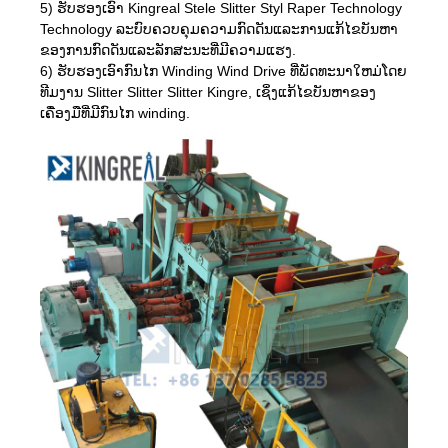
5) ຮັບຮອງເອົາ Kingreal Stele Slitter Styl Raper Technology
Technology ລະບົບຄວບຄຸມຄວາມກົດດັນແລະການແກ້ໄຂບັນຫາ
ຂອງການກົດດັນແລະລັກສະນະທີ່ມີຄວາມແຮງ.
6) ຮັບຮອງເອົາກົນໄກ Winding Wind Drive ທີ່ພັດທະນາໃຫມ່ໂດຍ
ທີມງານ Slitter Slitter Slitter Kingre, ເຊິ່ງແກ້ໄຂບັນຫາຂອງ
ເຄື່ອງມືທີ່ມີກົນໄກ winding.