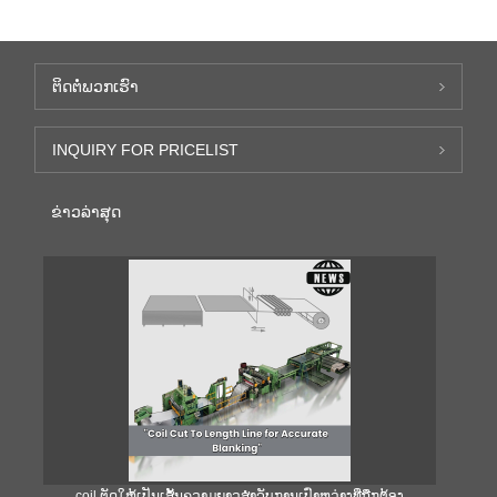
ຕິດ​ຕໍ່​ພວກ​ເຮົາ
INQUIRY FOR PRICELIST
ຂ່າວ​ລ່າ​ສຸດ
coil ຕັດໃຫ້ເປັນເສັ້ນຄວາມຍາວສໍາລັບການເປົ່າຫວ່າງທີ່ຖືກຕ້ອງ
ຄ