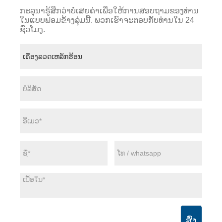
ກະລຸນາຮູ້ສຶກວ່າບໍ່ເສຍຄ່າເພື່ອໃຫ້ການສອບຖາມຂອງທ່ານ
ໃນແບບຟອມຂ້າງລຸ່ມນີ້. ພວກເຮົາຈະຕອບກັບທ່ານໃນ 24
ຊົ່ວໂມງ.
ສົ່ງ