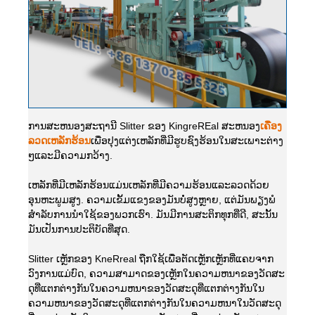
ການສະຫນອງສະຖານີ Slitter ຂອງ KingreREal ສະຫນອງ
ເຄື່ອງ
ລວດເຫລັກຮ້ອນ
ເພື່ອປຸງແຕ່ງເຫລັກທີ່ມີຮູບຊົງຮ້ອນໃນສະເພາະຕ່າງ
ໆແລະມີຄວາມກວ້າງ.
ເຫລັກທີ່ມີເຫລັກຮ້ອນແມ່ນເຫລັກທີ່ມີຄວາມຮ້ອນແລະລວດດ້ວຍ
ອຸນຫະພູມສູງ. ຄວາມເຂັ້ມແຂງຂອງມັນບໍ່ສູງຫຼາຍ, ແຕ່ມັນພຽງພໍ
ສໍາລັບການນໍາໃຊ້ຂອງພວກເຮົາ. ມັນມີການສະຕິກທຸກທີ່ດີ, ສະນັ້ນ
ມັນເປັນການປະຕິບັດທີ່ສຸດ.
Slitter ເຫຼັກຂອງ KneRreal ຖືກໃຊ້ເພື່ອຕັດເຫຼັກເຫຼັກທີ່ແຄບຈາກ
ວົງການແມ່ບົດ, ຄວາມສາມາດຂອງເຫຼັກໃນຄວາມຫນາຂອງວັດສະ
ດຸທີ່ແຕກຕ່າງກັນໃນຄວາມຫນາຂອງວັດສະດຸທີ່ແຕກຕ່າງກັນໃນ
ຄວາມຫນາຂອງວັດສະດຸທີ່ແຕກຕ່າງກັນໃນຄວາມຫນາໃນວັດສະດຸ