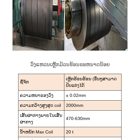
ວົງແຫວນເຫຼັກມ້ວນຮ້ອນຂະຫນາດນ້ອຍ
ເຫຼັກຮ້ອນຮ້ອນ (ອື່ນໆສາມາດ
ຊື່ຈັກ
ປັບແຕ່ງໄດ້
ຄວາມຫນາຂອງວົງ
± 0.02mm
ຄວາມກວ້າງສູງສຸດ coil
2000mm
ເສັ້ນຜ່າກາງພາຍໃນເສັ້ນ
470-630mm
ຜ່າກາງ
ນ້ໍາຫນັກ Max Coil
20 t