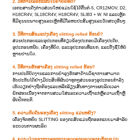
2.
ວິທີການເລືອກແຜ່ນໃບຄ້າຍຄືທີ່ດີ?
ເອກະສານດັ່ງກ່າວສ່ວນໃຫຍ່ແມ່ນໃຊ້ໄດ້ຕົ້ນຕໍ-5, CR12MOV, D2,
H18CR4V, SL18CR4V, H18CR4V, SLIB3 + W. NI ແລະເຫຼັກ
ທີ່ມີຄຸນນະພາບສູງແລະເຫຼັກທີ່ມີໂລຫະປະສົມສູງແລະວັດສະດຸອື່ນໆ
3. ວິທີການສ້ອມແປງເຄື່ອງ slitting rolled ຮ້ອນບໍ່?
ສ່ວນປະກອບແລະອຸປະກອນທີ່ກ່ຽວຂ້ອງປະກອບມີເຄື່ອງປະດັບ,
ອຸປະກອນຫນີບ, ເຄື່ອງທີ່ບິດ, ແລະອຸປະກອນທີ່ແຍກ, ແລະຕັ້ງຊື່ໃຫ້ບໍ່
ຫຼາຍປານໃດ.
4. ວິທີການຮັກສາເຄື່ອງ slitting rolled ຮ້ອນ?
ການປະຕິບັດງານແລະການບໍາລຸງຮັກສາດ້ານວິຊາການສາມາດ
ຮັບປະກັນໄດ້ຢ່າງມີປະສິດທິຜົນວ່າທຸກໆສ່ວນຂອງອຸປະກອນກໍາລັງ
ເຮັດວຽກຢ່າງຖືກຕ້ອງແລະຫລີກລ້ຽງເສັ້ນທາງການຜະລິດເວລາ
ພັກຜ່ອນເນື່ອງຈາກການສວມໃສ່ແລະຄວາມເຖົ້າແກ່ຫຼືຄວາມເຖົ້າຫຼື
ຜິດປົກກະຕິ.
5. ຄວາມກົດດັນຂອງເຄື່ອງ slitting ແມ່ນຫຍັງ?
ເຄື່ອງຈັກຫຍິບ SLITTING ຂອງກະສັດແມ່ນຖືກອອກແບບມາສໍາລັບ
ຂະບວນການຜະລິດ
6. ຄວາມໄວຂອງການລອກແບບລວດລາຍລວດລາຍຮ້ອນແມ່ນ