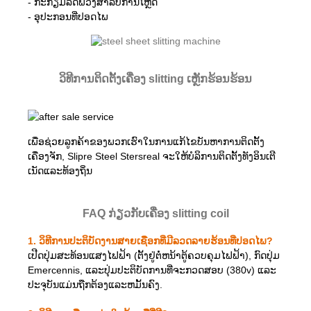
- ກະກຽມລົດພ່ວງສໍາລັບການໂຫຼດ
- ອຸປະກອນທີ່ປອດໄພ
ວິທີການຕິດຕັ້ງເຄື່ອງ slitting ເຫຼັກຮ້ອນຮ້ອນ
ເພື່ອຊ່ວຍລູກຄ້າຂອງພວກເຮົາໃນການແກ້ໄຂບັນຫາການຕິດຕັ້ງ
ເຄື່ອງຈັກ, Slipre Steel Stersreal ຈະໃຫ້ບໍລິການຕິດຕັ້ງທັງອິນເຕີ
ເນັດແລະທ້ອງຖິ່ນ
FAQ ກ່ຽວກັບເຄື່ອງ slitting coil
1. ວິທີການປະຕິບັດງານສາຍເຊືອກທີ່ມີລວດລາຍຮ້ອນທີ່ປອດໄພ?
ເປີດປຸ່ມສະທ້ອນແສງໄຟຟ້າ (ຕັ້ງຢູ່ຕໍ່ຫນ້າຕູ້ຄວບຄຸມໄຟຟ້າ), ກົດປຸ່ມ
Emercennis, ແລະປຸ່ມປະຕິບັດການທີ່ຈະກວດສອບ (380v) ແລະ
ປະຈຸບັນແມ່ນຖືກຕ້ອງແລະຫມັ້ນຄົງ.