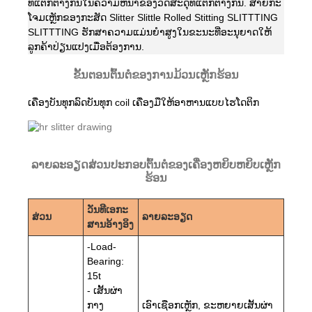
ທີ່ແຕກຕ່າງກັນໃນຄວາມຫນາຂອງວັດສະດຸທີ່ແຕກຕ່າງກັນ. ສາຍກະ
ໂຈມເຫຼັກຂອງກະສັດ Slitter Slittle Rolled Stitting SLITTTING
SLITTTING ຮັກສາຄວາມແມ່ນຍໍາສູງໃນຂະນະທີ່ອະນຸຍາດໃຫ້
ລູກຄ້າປ່ຽນແປງເມື່ອຕ້ອງການ.
ຂັ້ນຕອນຕົ້ນຕໍຂອງການມ້ວນເຫຼັກຮ້ອນ
ເຄື່ອງບັນທຸກລົດບັນທຸກ coil ເຄື່ອງມືໃຫ້ອາຫານແບບໄຮໂດຕິກ
ລາຍລະອຽດສ່ວນປະກອບຕົ້ນຕໍຂອງເຄື່ອງຫຍິບຫຍິບເຫຼັກ
ຮ້ອນ
ວັນທີເອກະ
ສ່ວນ
ລາຍລະອຽດ
ສານອ້າງອິງ
-Load-
Bearing:
15t
- ເສັ້ນຜ່າ
ກາງ
ເອົາເຊືອກເຫຼັກ, ຂະຫຍາຍເສັ້ນຜ່າ