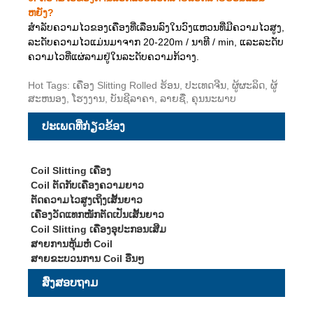
ຫຍັງ?
ສໍາລັບຄວາມໄວຂອງເຄື່ອງທີ່ເລື່ອນລົງໃນວົງແຫວນທີ່ມີຄວາມໄວສູງ,
ລະດັບຄວາມໄວແມ່ນມາຈາກ 20-220m / ນາທີ / min, ແລະລະດັບ
ຄວາມໄວທີ່ແຜ່ລາມຢູ່ໃນລະດັບຄວາມກ້ວາງ.
Hot Tags: ເຄື່ອງ Slitting Rolled ຮ້ອນ, ປະເທດຈີນ, ຜູ້ຜະລິດ, ຜູ້
ສະຫນອງ, ໂຮງງານ, ບັນຊີລາຄາ, ລາຍຊື່, ຄຸນນະພາບ
ປະເພດທີ່ກ່ຽວຂ້ອງ
Coil Slitting ເຄື່ອງ
Coil ຕັດກັບເຄື່ອງຄວາມຍາວ
ຕັດຄວາມໄວສູງເຖິງເສັ້ນຍາວ
ເຄື່ອງວັດແທກໜັກຕັດເປັນເສັ້ນຍາວ
Coil Slitting ເຄື່ອງອຸປະກອນເສີມ
ສາຍການຫຸ້ມຫໍ່ Coil
ສາຍຂະບວນການ Coil ອື່ນໆ
ສົ່ງສອບຖາມ