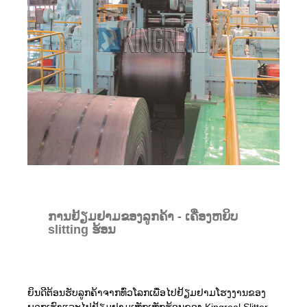
ການຢ້ຽມຢາມຂອງລູກຄ້າ - ເຄື່ອງຫຍິບ
slitting ຮ້ອນ
ຍິນດີຕ້ອນຮັບລູກຄ້າຈາກທົ່ວໂລກເພື່ອໄປຢ້ຽມຢາມໂຮງງານຂອງ
ພວກເຮົາແລະໄປຢ້ຽມຢາມເຫຼັກເຫຼັກຮ້ອນຂອງ Kingreal Slitter.