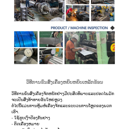
ວິທີການຂົນສົ່ງເຄື່ອງຫຍິບຫຍິບເຫລັກຮ້ອນ
ວິທີການຂົນສົ່ງເຄື່ອງຈັກຫນັກຢ່າງມີປະສິດທິພາບແລະປອດໄພມັກ
ຈະເປັນສິ່ງທ້າທາຍອັນໃຫຍ່ຫຼວງ.
ຕໍ່ໄປນີ້ແມ່ນການຫຸ້ມຫໍ່ເຄື່ອງຈັກແລະຂະບວນການໂຫຼດຂອງພວກ
ເຮົາ.
- ໃຊ້ຮູບເງົາປ້ອງກັນຢາງ
- ຕິດເຄື່ອງຫມາຍ