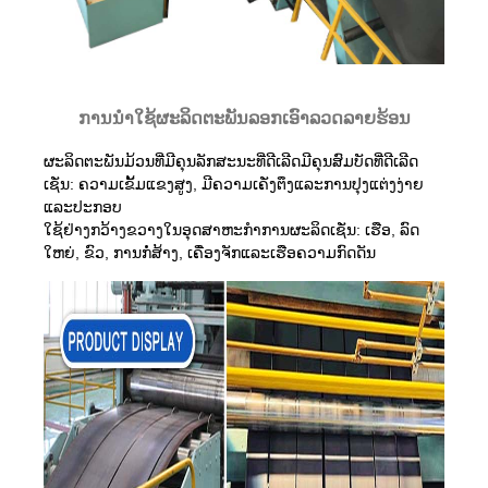
ການນໍາໃຊ້ຜະລິດຕະພັນລອກເອົາລວດລາຍຮ້ອນ
ຜະລິດຕະພັນມ້ວນທີ່ມີຄຸນລັກສະນະທີ່ດີເລີດມີຄຸນສົມບັດທີ່ດີເລີດ
ເຊັ່ນ: ຄວາມເຂັ້ມແຂງສູງ, ມີຄວາມເຄັ່ງຕຶງແລະການປຸງແຕ່ງງ່າຍ
ແລະປະກອບ
ໃຊ້ຢ່າງກວ້າງຂວາງໃນອຸດສາຫະກໍາການຜະລິດເຊັ່ນ: ເຮືອ, ລົດ
ໃຫຍ່, ຂົວ, ການກໍ່ສ້າງ, ເຄື່ອງຈັກແລະເຮືອຄວາມກົດດັນ