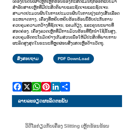
ເຄື່ອງປັ້ນດິນເຜົາເຫຼັກເຫຼັກຮ້ອນຂອງກະສັດແມ່ນຖືກອອກແບບມາ
ສໍາລັບສາຍເຫຼັກທີ່ມີປະສິດຕິພາບແລະຊັດເຈນແລະຊັດເຈນ.
ສາມາດປະມວນຜົນໃນການປະມວນຜົນໃນການປຸງແຕ່ງເສັ້ນເລືອດ
ຂະຫນາດກາງ, ເຄື່ອງທີ່ຫຍິບຫຍິບຮ້ອນຮ້ອນນີ້ຮັບປະກັນການ
ຄວບຄຸມຄວາມກວ້າງທີ່ຊັດເຈນ, ແຄມກ້ຽງ, ແລະຄຸນນະພາບທີ່
ສອດຄ່ອງ. ເຄື່ອງລວດເຫຼັກທີ່ມີການມ້ວນຮ້ອນທີ່ຖືກນໍາໃຊ້ຂັ້ນສູງ,
ຄວບຄຸມອັດຕະໂນມັດຢ່າງເຕັມສ່ວນເພື່ອໃຫ້ມີປະສິດທິພາບການ
ຜະລິດສູງສຸດໃນຂະນະທີ່ຫຼຸດຜ່ອນສິ່ງເສດເຫຼືອດ້ານວັດຖຸ.
Facebook
X
WhatsApp
Pinterest
LinkedIn
Share
ສົ່ງສອບຖາມ
PDF DownLoad
ລາຍ​ລະ​ອຽດ​ຜະ​ລິດ​ຕະ​ພັນ
ວິດີໂອກ່ຽວກັບເຄື່ອງ Slitting ເຫຼັກຮ້ອນຮ້ອນ