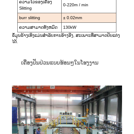
ຄວາມໄວຂອງເຄື່ອງ
0-220m / min
Slitting
burr slitting
± 0.02mm
ຄວາມສາມາດທັງຫມົດ
130kW
ຂໍ້ມູນຂ້າງເທິງແມ່ນສໍາລັບການອ້າງອີງ, ສະເພາະທີ່ສາມາດປັບແຕ່ງ
ໄດ້.
ເຄື່ອງປັ່ນປ່ວນແບບຮ້ອນໆໃນໂຮງງານ