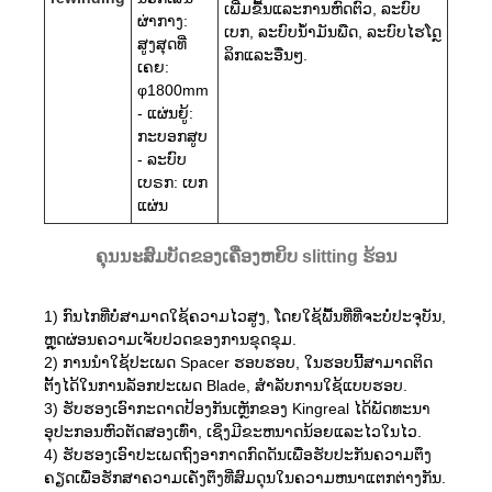
ເພີ່ມຂື້ນແລະການຫົດຕົວ, ລະບົບ
ຜ່າກາງ:
ເບກ, ລະບົບນ້ໍາມັນພືດ, ລະບົບໄຮໂດຼ
ສູງສຸດທີ່
ລິກແລະອື່ນໆ.
ເຄຍ:
φ1800mm
- ແຜ່ນຍູ້:
ກະບອກສູບ
- ລະບົບ
ເບຣກ: ເບກ
ແຜ່ນ
ຄຸນນະສົມບັດຂອງເຄື່ອງຫຍິບ slitting ຮ້ອນ
1) ກົນໄກທີ່ບໍ່ສາມາດໃຊ້ຄວາມໄວສູງ, ໂດຍໃຊ້ພື້ນທີ່ທີ່ຈະບໍ່ປະຈຸບັນ,
ຫຼຸດຜ່ອນຄວາມເຈັບປວດຂອງການຂຸດຂຸມ.
2) ການນໍາໃຊ້ປະເພດ Spacer ຮອບຮອບ, ໃນຮອບນີ້ສາມາດຕິດ
ຕັ້ງໄດ້ໃນການລັອກປະເພດ Blade, ສໍາລັບການໃຊ້ແບບຮອບ.
3) ຮັບຮອງເອົາກະດາດປ້ອງກັນເຫຼັກຂອງ Kingreal ໄດ້ພັດທະນາ
ອຸປະກອນຫົວຕັດສອງເທົ່າ, ເຊິ່ງມີຂະຫນາດນ້ອຍແລະໄວໃນໄວ.
4) ຮັບຮອງເອົາປະເພດຖົງອາກາດກົດດັນເພື່ອຮັບປະກັນຄວາມຕຶງ
ຄຽດເພື່ອຮັກສາຄວາມເຄັ່ງຕຶງທີ່ສົມດຸນໃນຄວາມຫນາແຕກຕ່າງກັນ.