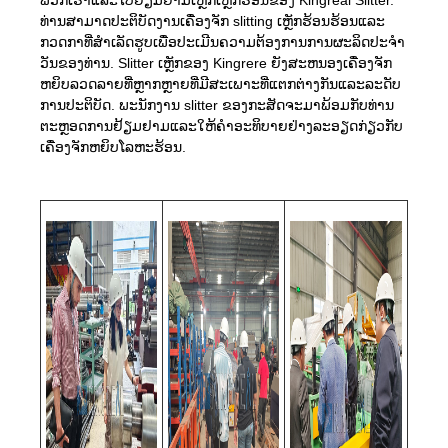
ທ່ານສາມາດປະຕິບັດງານເຄື່ອງຈັກ slitting ເຫຼັກຮ້ອນຮ້ອນແລະ
ກວດກາທີ່ສໍາເລັດຮູບເພື່ອປະເມີນຄວາມຕ້ອງການການຜະລິດປະຈໍາ
ວັນຂອງທ່ານ. Slitter ເຫຼັກຂອງ Kingrere ຍັງສະຫນອງເຄື່ອງຈັກ
ຫຍິບລວດລາຍທີ່ຫຼາກຫຼາຍທີ່ມີສະເພາະທີ່ແຕກຕ່າງກັນແລະລະດັບ
ການປະຕິບັດ. ພະນັກງານ slitter ຂອງກະສັດຈະມາພ້ອມກັບທ່ານ
ຕະຫຼອດການຢ້ຽມຢາມແລະໃຫ້ຄໍາອະທິບາຍຢ່າງລະອຽດກ່ຽວກັບ
ເຄື່ອງຈັກຫຍິບໂລຫະຮ້ອນ.