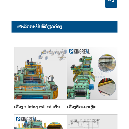
ຜະ​ລິດ​ຕະ​ພັນ​ທີ່​ກ່ຽວ​ຂ້ອງ
ເຄື່ອງ slitting rollled ເຢັນ
ເຄື່ອງຕັດແຖບເຫຼັກ