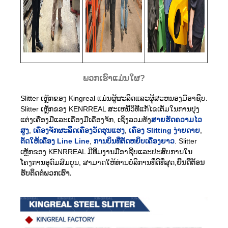
ພວກເຮົາແມ່ນໃຜ?
Slitter ເຫຼັກຂອງ Kingreal ແມ່ນຜູ້ຜະລິດແລະຜູ້ສະຫນອງມືອາຊີບ.
Slitter ເຫຼັກຂອງ KENRREAL ສະເຫນີວິທີແກ້ໄຂເຕັມໃນການປຸງ
ແຕ່ງເຄື່ອງມືແລະເຄື່ອງມືເຄື່ອງຈັກ, ເຊິ່ງລວມທັງ
ສາຍຮັດຄວາມໄວ
ສູງ
,
ເຄື່ອງຈັກຜະລິດເຄື່ອງວັດຮຸນແຮງ
,
ເຄື່ອງ Slitting ງ່າຍດາຍ
,
ຕັດໃຫ້ເຄື່ອງ Line Line
,
ການບິນທີ່ຕັດຫຍິບເຄື່ອງຍາວ
. Slitter
ເຫຼັກຂອງ KENRREAL ມີທີມງານມືອາຊີບແລະປະສົບການໃນ
ໂຄງການອຸດົມສົມບູນ, ສາມາດໃຫ້ທ່ານບໍລິການທີ່ດີທີ່ສຸດ,
ຍິນດີຕ້ອນ
ຮັບຕິດຕໍ່ພວກເຮົາ.