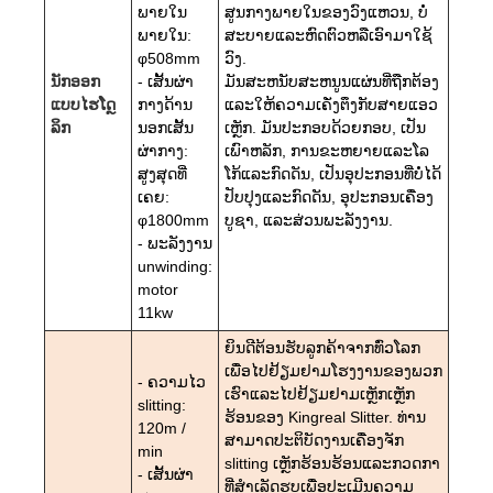
ພາຍໃນ
ສູນກາງພາຍໃນຂອງວົງແຫວນ, ບໍ່
ພາຍໃນ:
ສະບາຍແລະຫົດຕົວຫລືເອົາມາໃຊ້
φ508mm
ວົງ.
ນັກອອກ
- ເສັ້ນຜ່າ
ມັນສະຫນັບສະຫນູນແຜ່ນທີ່ຖືກຕ້ອງ
ແບບໄຮໂດຼ
ກາງດ້ານ
ແລະໃຫ້ຄວາມເຄັ່ງຕຶງກັບສາຍແອວ
ລິກ
ນອກເສັ້ນ
ເຫຼັກ. ມັນປະກອບດ້ວຍກອບ, ເປັນ
ຜ່າກາງ:
ເພົາຫລັກ, ການຂະຫຍາຍແລະໂລ
ສູງສຸດທີ່
ໂກ້ແລະກົດດັນ, ເປັນອຸປະກອນທີ່ບໍ່ໄດ້
ເຄຍ:
ປັບປຸງແລະກົດດັນ, ອຸປະກອນເຄື່ອງ
φ1800mm
ບູຊາ, ແລະສ່ວນພະລັງງານ.
- ພະລັງງານ
unwinding:
motor
11kw
ຍິນດີຕ້ອນຮັບລູກຄ້າຈາກທົ່ວໂລກ
ເພື່ອໄປຢ້ຽມຢາມໂຮງງານຂອງພວກ
- ຄວາມໄວ
ເຮົາແລະໄປຢ້ຽມຢາມເຫຼັກເຫຼັກ
slitting:
ຮ້ອນຂອງ Kingreal Slitter. ທ່ານ
120m /
ສາມາດປະຕິບັດງານເຄື່ອງຈັກ
min
slitting ເຫຼັກຮ້ອນຮ້ອນແລະກວດກາ
- ເສັ້ນຜ່າ
ທີ່ສໍາເລັດຮູບເພື່ອປະເມີນຄວາມ