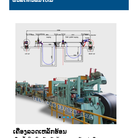
ຜະລິດຕະພັນໃຫມ່
ເຄື່ອງລວດເຫລັກຮ້ອນ