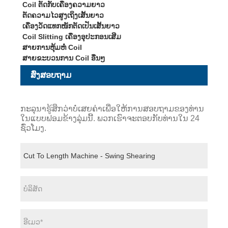
Coil ຕັດກັບເຄື່ອງຄວາມຍາວ
ຕັດຄວາມໄວສູງເຖິງເສັ້ນຍາວ
ເຄື່ອງວັດແທກໜັກຕັດເປັນເສັ້ນຍາວ
Coil Slitting ເຄື່ອງອຸປະກອນເສີມ
ສາຍການຫຸ້ມຫໍ່ Coil
ສາຍຂະບວນການ Coil ອື່ນໆ
ສົ່ງສອບຖາມ
ກະລຸນາຮູ້ສຶກວ່າບໍ່ເສຍຄ່າເພື່ອໃຫ້ການສອບຖາມຂອງທ່ານ
ໃນແບບຟອມຂ້າງລຸ່ມນີ້. ພວກເຮົາຈະຕອບກັບທ່ານໃນ 24
ຊົ່ວໂມງ.