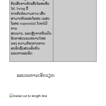
ກັບ​ເສັ້ນ​ການ​ຕັດ​ເສັ້ນ​ໂລ​ຫະ​ທົ່ວ​
ໄປ​, Swing ນີ້​
ການຕັດຕໍ່ຄວາມຍາວ
ເສັ້ນ
ສາມາດຕັດແຜ່ນໂລຫະ (ແຜ່ນ
ໂລຫະ trapezoidal) ໂດຍບໍ່ມີ
ການ
ສະເພາະ, ແລະຫຼັງຈາກນັ້ນເປັນ
ອັດຕາສ່ວນຂະຫນາດໃຫຍ່
ຂອງ
ຄວາມຕ້ອງການການ
ຜະລິດຊິ້ນສ່ວນລົດຍົນ
ແລະການຜະລິດ.
ຂະບວນການເຮັດວຽກ: