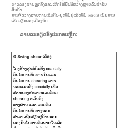
ຍາວຂອງສາຍຫຼຸດລົງແລະເຮັດໃຫ້ພື້ນທີ່ຫວ່າງຫຼາຍຂຶ້ນສໍາລັບ
ສິນຄ້າ.
ການຈັດວາງສາຍການເລີ່ມຕົ້ນ-ຢຸດທີ່ມີຢູ່ແລ້ວທີ່ມີ retrofit ເພີ່ມການ
ເຮັດວຽກຂອງເຄື່ອງຈັກ.
ລາຍລະອຽດອົງປະກອບຫຼັກ:
Ø Swing shear ເຄື່ອງ
ໂຄງສ້າງຮູບທໍ່ກົມຕັ້ງ coaxially:
ກົນໄກການຕັດພາຍໃນແລະ
ກົນໄກການ shearing ພາຍ
ນອກແມ່ນຕັ້ງ coaxially ເພື່ອ
ສະຫນອງສະພາບແວດລ້ອມ
shearing ຫມັ້ນຄົງ.
ທາງຜ່ານ ແລະ ແຂບຕັດ:
ກົນໄກການຕັດທາງນອກ
ສາມາດຖືກສຽບຢູ່ດ້ານນອກ
ຂອງກົນໄກການຕັດພາຍໃນເພື່ອ