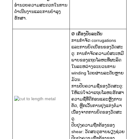
ອໍານວຍຄວາມສະດວກໃນການ
ດໍາເນີນງານແລະການບໍາລຸງ
ຮັກສາ.
Ø ເຄື່ອງປັບລະດັບ
ການກໍາຈັດ corrugations
ແລະການບິດເບືອນຂອງວັດສະ
ດຸ: ການກໍາຈັດຄວາມບໍ່ສະເຫມີ
ພາບຂອງແຖບໂລຫະທີ່ຜະລິດ
ໃນລະຫວ່າງຂະບວນການ
winding ໂດຍຜ່ານລະດັບຫຼາຍ
ມ້ວນ.
ການປັບຄວາມຊື່ຂອງວັດສະດຸ:
ໃຫ້ແນ່ໃຈວ່າແຖບໂລຫະຮັກສາ
ຄວາມຊື່ທີ່ດີກ່ອນແລະຫຼັງການ
ຕັດ, ຫຼີກເວັ້ນການປຸງແຕ່ງຕໍ່ມາ
ເນື່ອງຈາກການບິດຂອງວັດສະ
ດຸ.
ປັບປຸງຄວາມຖືກຕ້ອງຂອງ
shear: ວັດສະດຸຮາບພຽງຊ່ວຍ
ປັບປຸງຄວາມຖືກຕ້ອງຂອງ