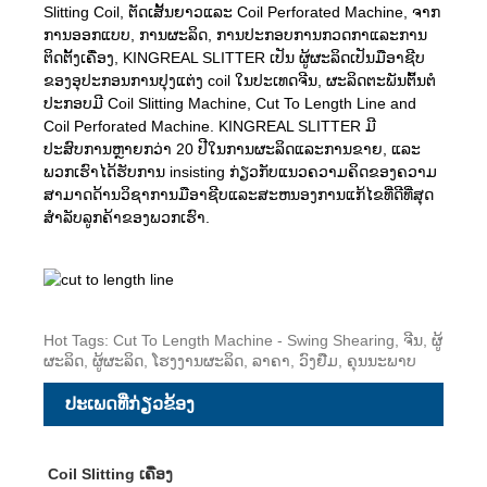
Slitting Coil, ຕັດເສັ້ນຍາວແລະ Coil Perforated Machine, ຈາກ
ການອອກແບບ, ການຜະລິດ, ການປະກອບການກວດກາແລະການ
ຕິດຕັ້ງເຄື່ອງ, KINGREAL SLITTER ເປັນ ຜູ້ຜະລິດເປັນມືອາຊີບ
ຂອງອຸປະກອນການປຸງແຕ່ງ coil ໃນປະເທດຈີນ, ຜະລິດຕະພັນຕົ້ນຕໍ
ປະກອບມີ Coil Slitting Machine, Cut To Length Line and
Coil Perforated Machine. KINGREAL SLITTER ມີ
ປະສົບການຫຼາຍກວ່າ 20 ປີໃນການຜະລິດແລະການຂາຍ, ແລະ
ພວກເຮົາໄດ້ຮັບການ insisting ກ່ຽວກັບແນວຄວາມຄິດຂອງຄວາມ
ສາມາດດ້ານວິຊາການມືອາຊີບແລະສະຫນອງການແກ້ໄຂທີ່ດີທີ່ສຸດ
ສໍາລັບລູກຄ້າຂອງພວກເຮົາ.
Hot Tags: Cut To Length Machine - Swing Shearing, ຈີນ, ຜູ້
ຜະລິດ, ຜູ້ຜະລິດ, ໂຮງງານຜະລິດ, ລາຄາ, ວົງຢືມ, ຄຸນນະພາບ
ປະເພດທີ່ກ່ຽວຂ້ອງ
Coil Slitting ເຄື່ອງ