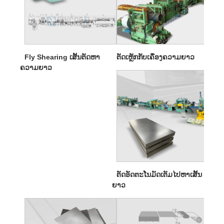
Fly Shearing ເສັ້ນຕັດຫາ
ຕັດເຫຼັກກັບເຄື່ອງຄວາມຍາວ
ຄວາມຍາວ
ຕັດອັດຕະໂນມັດເຕັມໄປຫາເສັ້ນ
ຍາວ