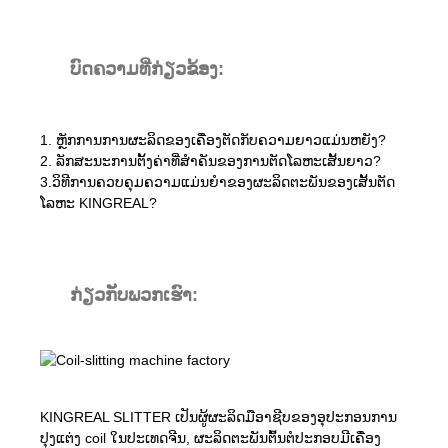
ບົດຄວາມທີ່ກ່ຽວຂ້ອງ:
1. ຫຼັກການການຜະລິດຂອງເຄື່ອງຕັດກັບຄວາມຍາວແມ່ນຫຍັງ?
2. ລັກສະນະການຕັ້ງຄ່າທີ່ສໍາຄັນຂອງການຕັດໂລຫະເສັ້ນຍາວ?
3.ວິທີການຄວບຄຸມຄວາມແມ່ນຍໍາຂອງຜະລິດຕະພັນຂອງເສັ້ນຕັດ
ໂລຫະ KINGREAL?
ກ່ຽວ​ກັບ​ພວກ​ເຮົາ​:
KINGREAL SLITTER ເປັນຜູ້ຜະລິດມືອາຊີບຂອງອຸປະກອນການ
ປຸງແຕ່ງ coil ໃນປະເທດຈີນ, ຜະລິດຕະພັນຕົ້ນຕໍປະກອບມີເຄື່ອງ