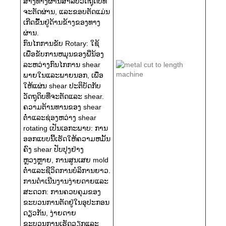
ສ້າງທາງຜ່ານສໍາລັບວັດຖຸດິບທີ່
ຈະຕັດຜ່ານ, ແລະຂອບຕັດແມ່ນ
ເກີດຂື້ນຢູ່ດ້ານຂ້າງຂອງທາງ
ຜ່ານ.
ກົນໄກການຂັບ Rotary: ໃຊ້
ເພື່ອຂັບການຫມຸນຂອງພີ່ນ້ອງ
ລະຫວ່າງກົນໄກການ shear
ພາຍໃນແລະພາຍນອກ, ເພື່ອ
ໃຫ້ແຜ່ນ shear ປະຕິບັດກັບ
ວັດຖຸດິບທີ່ຈະຕັດແລະ shear.
ຄວາມຕ້ານທານຂອງ shear
ຕ່ໍາແລະຊ່ອງຫວ່າງ shear
rotating ເປັນເອກະພາບ: ການ
ອອກແບບນີ້ເຮັດໃຫ້ຄວາມຫມັ້ນ
ຄົງ shear ປັບປຸງຢ່າງ
ຫຼວງຫຼາຍ, ການສູນເສຍ mold
ຕ່ໍາແລະຊີວິດການບໍລິການຍາວ.
ການດໍາເນີນງານງ່າຍດາຍແລະ
ສະດວກ: ການຄວບຄຸມຂອງ
ຂະບວນການຕັດຢູ່ໃນອຸປະກອນ
ດຽວກັນ, ງ່າຍດາຍ
ຂະບວນການເຮັດວຽກແລະ