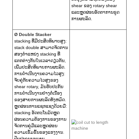
shear ຂອງ rotary shear
ແລະຫຼຸດຜ່ອນອັດຕາການຂູດ
ການຜະລິດ.
Ø Double Stacker
stacking ທີ່ມີປະສິດທິພາບສູງ:
stack double ສາມາດຈັດການ
ສອງຕໍາແຫນ່ງ stacking ທີ່
ແຕກຕ່າງກັນໃນເວລາດຽວກັນ,
ເພີ່ມປະສິດທິພາບການຜະລິດ.
ການດໍາເນີນງານຄວາມໄວສູງ:
ຈັບຄູ່ກັບຄວາມໄວສູງຂອງ
shear rotary, ມັນຮັບປະກັນ
ການດໍາເນີນງານຢ່າງຕໍ່ເນື່ອງ
ຂອງສາຍການຜະລິດທັງຫມົດ.
ຫຼຸດຜ່ອນການແຊກແຊງດ້ວຍມື:
stacking ອັດຕະໂນມັດຫຼຸດ
ຜ່ອນຄວາມຕ້ອງການຂອງການ
ຈັດການຄູ່ມືແລະຫຼຸດຜ່ອນ
ຄວາມເຂັ້ມຂົ້ນຂອງແຮງງານ.
ປັບປຸງຄຸນນະພາບ