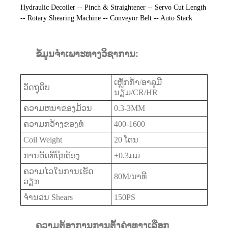
Hydraulic Decoiler -- Pinch & Straightener -- Servo Cut Length
-- Rotary Shearing Machine -- Conveyor Belt -- Auto Stack
ຂໍ້ມູນຈໍາເພາະທາງວິຊາການ:
ເຫຼັກກ້າ/ອາລູມີ
ວັດຖຸດິບ
ນຽມ/CR/HR
ຄວາມຫນາຂອງມ້ວນ
0.3-3MM
ຄວາມກວ້າງຂອງທໍ່
400-1600
Coil Weight
20 ໂຕນ
ການຕັດທີ່ຖືກຕ້ອງ
±0.3ມມ
ຄວາມໄວໃນການເຮັດ
80M/ນາທີ
ວຽກ
ຈໍານວນ Shears
150PS
ຄວາມຕ້ອງການການຕັ້ງຄ່າທາງເລືອກ