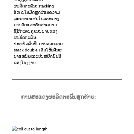
ຜະລິດຕະພັນ: stacking
ອັດຕະໂນມັດຫຼຸດຜ່ອນຄວາມ
ເສຍຫາຍແຜ່ນໃນລະຫວ່າງ
ການຈັບແລະຮັກສາຄວາມ
ຊື່ສັດແລະຄຸນນະພາບຂອງ
ຜະລິດຕະພັນ.
ປະຫຍັດພື້ນທີ່: ການອອກແບບ
stack double ເຮັດໃຫ້ເສັ້ນຫ
ນາແຫນ້ນແລະປະຫຍັດພື້ນທີ່
ຂອງໂຮງງານ.
ການສະແດງຜະລິດຕະພັນສຸດທ້າຍ: