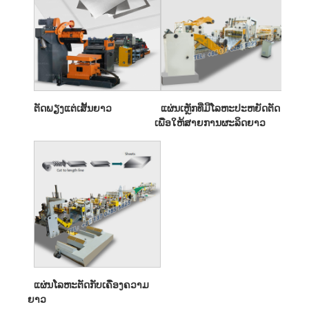
ຕັດພຽງແຕ່ເສັ້ນຍາວ
ແຜ່ນເຫຼັກທີ່ມີໂລຫະປະຫຍັດຕັດ
ເພື່ອໃຫ້ສາຍການຜະລິດຍາວ
ແຜ່ນໂລຫະຕັດກັບເຄື່ອງຄວາມ
ຍາວ