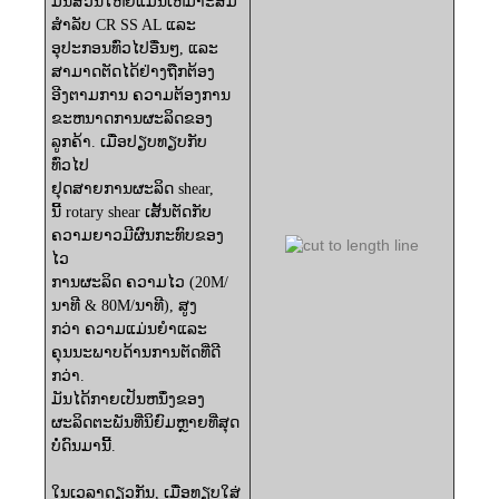
ມັນສ່ວນໃຫຍ່ແມ່ນເຫມາະສົມ
ສໍາລັບ CR SS AL ແລະ
ອຸປະກອນທົ່ວໄປອື່ນໆ, ແລະ
ສາມາດຕັດໄດ້ຢ່າງຖືກຕ້ອງ
ອີງຕາມການ
ຄວາມຕ້ອງການ
ຂະຫນາດການຜະລິດຂອງ
ລູກຄ້າ. ເມື່ອປຽບທຽບກັບ
ທົ່ວໄປ
ຢຸດສາຍການຜະລິດ shear,
ນີ້
rotary shear ເສັ້ນຕັດກັບ
ຄວາມຍາວມີຜົນກະທົບຂອງ
ໄວ
ການຜະລິດ
ຄວາມໄວ (20M/
ນາທີ & 80M/ນາທີ), ສູງ
ກວ່າ
ຄວາມແມ່ນຍໍາແລະ
ຄຸນນະພາບດ້ານການຕັດທີ່ດີ
ກວ່າ.
ມັນໄດ້ກາຍເປັນຫນຶ່ງ
ຂອງ
ຜະລິດຕະພັນທີ່ນິຍົມຫຼາຍທີ່ສຸດ
ບໍ່ດົນມານີ້.
ໃນ​ເວ​ລາ​ດຽວ​ກັນ​, ເມື່ອ​ທຽບ​ໃສ່​