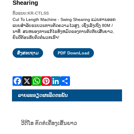
Shearing
ຕົວແບບ:KR-CTLSS
Cut To Length Machine - Swing Shearing ແມ່ນການອອກ
ແບບສໍາລັບຂະບວນການຕັດຄວາມໄວສູງ, ເຊິ່ງເລັ່ງເຖິງ 80M /
ນາທີ. ສະຫນອງການແກ້ໄຂທັງຫມົດຂອງການຕັດກັບເສັ້ນຍາວ,
ຍິນດີຕ້ອນຮັບຕິດຕໍ່ພວກເຮົາ!
Facebook
X
WhatsApp
Pinterest
LinkedIn
Share
ສົ່ງສອບຖາມ
PDF DownLoad
ລາຍ​ລະ​ອຽດ​ຜະ​ລິດ​ຕະ​ພັນ
ວີດີໂອ ຕັດຕໍ່ເຄື່ອງເສັ້ນຍາວ