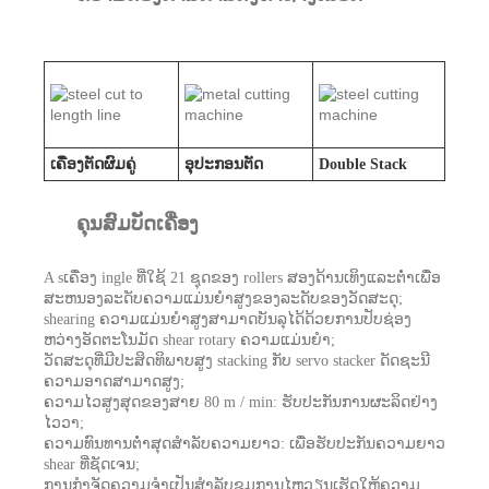
ເຄື່ອງຕັດຜົມຄູ່
ອຸປະກອນຕັດ
Double Stack
ຄຸນສົມບັດເຄື່ອງ
A s
ເຄື່ອງ ingle ທີ່ໃຊ້ 21 ຊຸດຂອງ rollers ສອງດ້ານເທິງແລະຕ່ໍາເພື່ອ
ສະຫນອງລະດັບຄວາມແມ່ນຍໍາສູງຂອງລະດັບຂອງວັດສະດຸ;
shearing ຄວາມແມ່ນຍໍາສູງສາມາດບັນລຸໄດ້ດ້ວຍການປັບຊ່ອງ
ຫວ່າງອັດຕະໂນມັດ shear rotary ຄວາມແມ່ນຍໍາ;
ວັດສະດຸທີ່ມີປະສິດທິພາບສູງ stacking ກັບ servo stacker ດັດຊະນີ
ຄວາມອາດສາມາດສູງ;
ຄວາມໄວສູງສຸດຂອງສາຍ 80 m / min: ຮັບປະກັນການຜະລິດຢ່າງ
ໄວວາ;
ຄວາມທົນທານຕໍ່າສຸດສໍາລັບຄວາມຍາວ: ເພື່ອຮັບປະກັນຄວາມຍາວ
shear ທີ່ຊັດເຈນ;
ການກໍາຈັດຄວາມຈໍາເປັນສໍາລັບຂຸມການໄຫຼວຽນເຮັດໃຫ້ຄວາມ