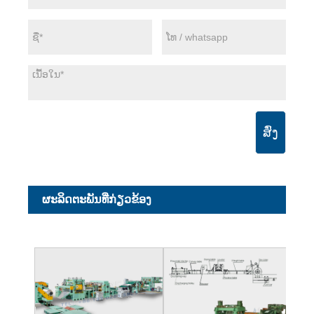
ສົ່ງ
ຜະ​ລິດ​ຕະ​ພັນ​ທີ່​ກ່ຽວ​ຂ້ອງ