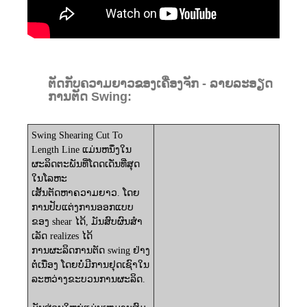
ຕັດກັບຄວາມຍາວຂອງເຄື່ອງຈັກ - ລາຍລະອຽດ
ການຕັດ Swing:
Swing Shearing Cut To
Length Line ແມ່ນຫນຶ່ງໃນ
ຜະລິດຕະພັນທີ່ໂດດເດັ່ນທີ່ສຸດ
ໃນໂລຫະ
ເສັ້ນຕັດຫາຄວາມຍາວ.
ໂດຍ
ການປັບແຕ່ງການອອກແບບ
ຂອງ shear ໄດ້, ມັນສົບຜົນສໍາ
ເລັດ realizes ໄດ້
ການຜະລິດການຕັດ swing ຢ່າງ
ຕໍ່ເນື່ອງ
ໂດຍບໍ່ມີການຢຸດເຊົາໃນ
ລະຫວ່າງຂະບວນການຜະລິດ.