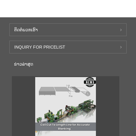
ຕິດ​ຕໍ່​ພວກ​ເຮົາ
INQUIRY FOR PRICELIST
ຂ່າວ​ລ່າ​ສຸດ