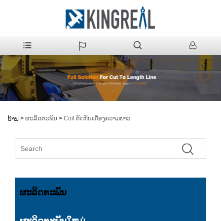
>
ຜະລິດຕະພັນ
>
Coil ຕັດກັບເຄື່ອງຄວາມຍາວ
ບ້ານ
ຜະລິດຕະພັນ