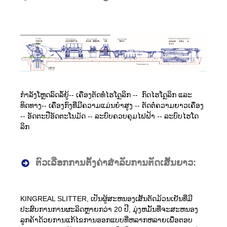
ກຳລັງໂຫຼດລົດລໍ້ຍູ້-- ເຄື່ອງຕັດທໍ່ໄຮໂດຼລິກ -- ກົດໄຮໂດຼລິກ ແລະ
ທິດທາງ-- ເຄື່ອງກົງທີ່ມີຄວາມແມ່ນຍຳສູງ -- ຕັດຕໍ່ຄວາມຍາວເຄື່ອງ
-- ອັດຕະປືອັດຕະໂນມັດ -- ລະບົບຄວບຄຸມໄຟຟ້າ -- ລະບົບໄຮໂດ
ລິກ
ຕົວເລືອກການຕັ້ງຄ່າສໍາລັບການຕັດເສັ້ນຍາວ:
KINGREAL SLITTER, ເປັນຜູ້ສະຫນອງເສັ້ນຕັດມ້ວນເຢັນທີ່ມີ
ປະສົບການການຜະລິດຫຼາຍກວ່າ 20 ປີ, ມຸ່ງຫມັ້ນທີ່ຈະສະຫນອງ
ລູກຄ້າດ້ວຍການແກ້ໄຂການອອກແບບທີ່ຫລາກຫລາຍເພື່ອຕອບ