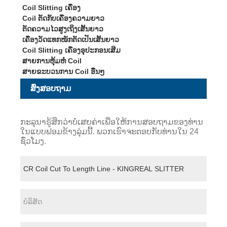
Coil Slitting ເຄື່ອງ
Coil ຕັດກັບເຄື່ອງຄວາມຍາວ
ຕັດຄວາມໄວສູງເຖິງເສັ້ນຍາວ
ເຄື່ອງວັດແທກໜັກຕັດເປັນເສັ້ນຍາວ
Coil Slitting ເຄື່ອງອຸປະກອນເສີມ
ສາຍການຫຸ້ມຫໍ່ Coil
ສາຍຂະບວນການ Coil ອື່ນໆ
ສົ່ງສອບຖາມ
ກະລຸນາຮູ້ສຶກວ່າບໍ່ເສຍຄ່າເພື່ອໃຫ້ການສອບຖາມຂອງທ່ານ
ໃນແບບຟອມຂ້າງລຸ່ມນີ້. ພວກເຮົາຈະຕອບກັບທ່ານໃນ 24
ຊົ່ວໂມງ.