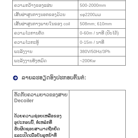
ຄວາມກວ້າງຂອງແຜ່ນ
500-2000mm
ເສັ້ນຜ່າສູນກາງນອກຂອງມ້ວນ
≤φ2200ມມ
ເສັ້ນຜ່າສູນກາງພາຍໃນຂອງ coil
508mm; 610mm
ຄວາມໄວການຕັດ
0-60m / ນາທີ (ປັບໄດ້)
ຄວາມໄວກະທູ້
0-15m / ນາທີ
ພະລັງງານ
380V/50Hz/3Ph
ພະລັງງານທັງຫມົດ
~200Kw
ລາຍ​ລະ​ອຽດ​ອົງ​ປະ​ກອບ​ຕົ້ນ​ຕໍ​:
ຕັດກັບຄວາມຍາວຂອງສາຍ
Decoiler
ດ້ວຍຄວາມຊ່ອຍເຫລືອຂອງ
ອຸປະກອນນີ້, ທໍ່ເຫລໍກທີ່
ຮັບຜິດຊອບສາມາດຖືກຍຶດ
ແລະເປີດເພື່ອບັນລຸຫນ້າທີ່