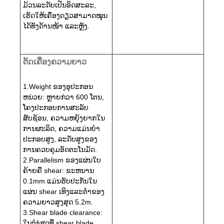
ມ້ວນ​ລະ​ດັບ​ເປັນ​ອິດ​ສະ​ລະ,
ເຮັດ​ໃຫ້​ເຄື່ອງ​ດຽວ​ສາມາດ​ໝຸນ​
ໄດ້​ທັງ​ດ້ານ​ໜ້າ ແລະ​ຫຼັງ.
ຕັດເຄື່ອງຄວາມຍາວ
1.Weight ຂອງອຸປະກອນ
ຫນ່ວຍ: ຫຼາຍກ່ວາ 600 ໂຕນ,
ໂຄງປະກອບການສະລັບ
ສັບຊ້ອນ, ຄວາມຫຍຸ້ງຍາກໃນ
ການຜະລິດ, ຄວາມແມ່ນຍໍາ
ປະກອບສູງ, ລະດັບສູງຂອງ
ການຄວບຄຸມອັດຕະໂນມັດ.
2.Parallelism ຂອງແຜ່ນໃບ
ຄ້າຍຄື shear: ຂະຫນານ
0.1mm ແມ່ນຮັບປະກັນໃນ
ແຜ່ນ shear ເທິງແລະຕ່ໍາຂອງ
ຄວາມຍາວສູງສຸດ 5.2m.
3.Shear blade clearance:
ໃນຕໍາ່ສຸດທີ່ shear blade