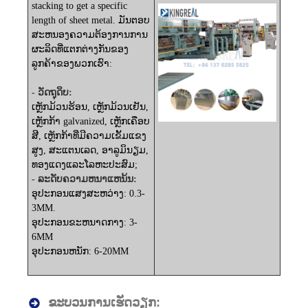
stacking to get a specific
length of sheet metal. ມັນຕອບ
ສະຫນອງຄວາມຕ້ອງການການ
ຜະລິດທີ່ແຕກຕ່າງກັນຂອງ
ລູກຄ້າຂອງພວກເຮົາ:
- ວັດ​ຖຸ​ດິບ​:
ເຫຼັກມ້ວນຮ້ອນ, ເຫຼັກມ້ວນເຢັນ,
ເຫຼັກກ້າ galvanized, ເຫຼັກເຄືອບ
ສີ, ເຫຼັກກ້າທີ່ມີຄວາມເຂັ້ມແຂງ
ສູງ, ສະແຕນເລດ, ອາລູມິນຽມ,
ທອງແດງແລະໂລຫະປະສົມ;
- ລະ​ດັບ​ຄວາມ​ຫນາ​ແຫນ້ນ​:
ອຸປະກອນແສງສະຫວ່າງ: 0.3-
3MM.
ອຸປະກອນຂະຫນາດກາງ: 3-
6MM
ອຸປະກອນຫນັກ: 6-20MM
ຂະບວນການເຮັດວຽກ: