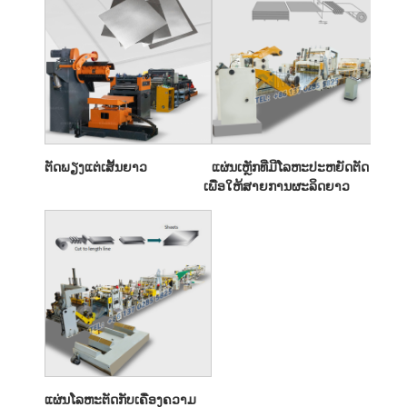
ຕັດພຽງແຕ່ເສັ້ນຍາວ
ແຜ່ນເຫຼັກທີ່ມີໂລຫະປະຫຍັດຕັດ
ເພື່ອໃຫ້ສາຍການຜະລິດຍາວ
ແຜ່ນໂລຫະຕັດກັບເຄື່ອງຄວາມ