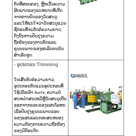
ຕັດທີ່ສອດຄ່ອງ, ຫຼີກເວັ້ນຄວາມ
ຜິດພາດຂອງຂະຫນາດທີ່ເກີດ
ຈາກການບິດຂອງວັດສະດຸ,
ແລະໃຫ້ແນ່ໃຈວ່າວັດສະດຸແມ່ນ
ຊື່ກ່ອນທີ່ຈະຕັດຕໍ່ຄວາມຍາວ,
ດັ່ງນັ້ນການປັບປຸງຄວາມ
ຖືກຕ້ອງຂອງການຕັດແລະ
ຄຸນນະພາບຂອງຜະລິດຕະພັນ
ສໍາເລັດຮູບ.
- ອຸ​ປະ​ກອນ Trimming​
ໃນເສັ້ນຕັດຕໍ່ຄວາມຍາວ,
ອຸປະກອນຕັດແມ່ນອຸປະກອນທີ່
ໃຊ້ເພື່ອເອົາ burrs, ຄວາມບໍ່
ສະຫມໍ່າສະເຫມີຫຼືວັດສະດຸເກີນ
ອອກຈາກຂອບຂອງແຜ່ນໂລຫະ
ເພື່ອປັບປຸງຄຸນນະພາບຂອບ
ຂອງແຜ່ນແລະຕອບສະຫນອງ
ຄວາມຕ້ອງການຄວາມຖືກຕ້ອງ
ຂອງມິຕິລະດັບ.