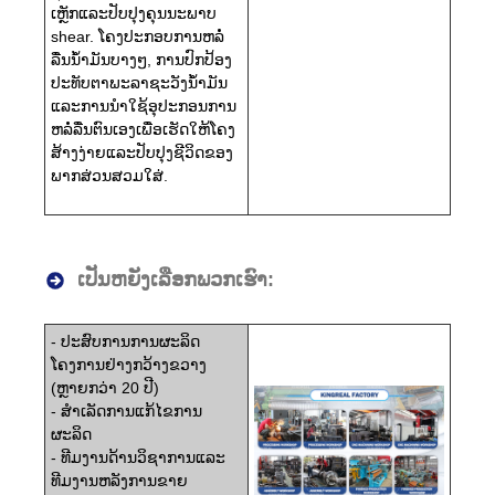
ເຫຼັກແລະປັບປຸງຄຸນນະພາບ
shear. ໂຄງປະກອບການຫລໍ່
ລື່ນນ້ໍາມັນບາງໆ, ການປົກປ້ອງ
ປະທັບຕາພະລາຊະວັງນ້ໍາມັນ
ແລະການນໍາໃຊ້ອຸປະກອນການ
ຫລໍ່ລື່ນຕົນເອງເພື່ອເຮັດໃຫ້ໂຄງ
ສ້າງງ່າຍແລະປັບປຸງຊີວິດຂອງ
ພາກສ່ວນສວມໃສ່.
ເປັນຫຍັງເລືອກພວກເຮົາ:
- ປະສົບການການຜະລິດ
ໂຄງການຢ່າງກວ້າງຂວາງ
(ຫຼາຍກວ່າ 20 ປີ)
- ສໍາເລັດການແກ້ໄຂການ
ຜະລິດ
- ທີມງານດ້ານວິຊາການແລະ
ທີມງານຫລັງການຂາຍ