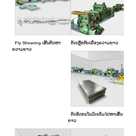
Fly Shearing ເສັ້ນຕັດຫາ
ຕັດເຫຼັກກັບເຄື່ອງຄວາມຍາວ
ຄວາມຍາວ
ຕັດອັດຕະໂນມັດເຕັມໄປຫາເສັ້ນ
ຍາວ