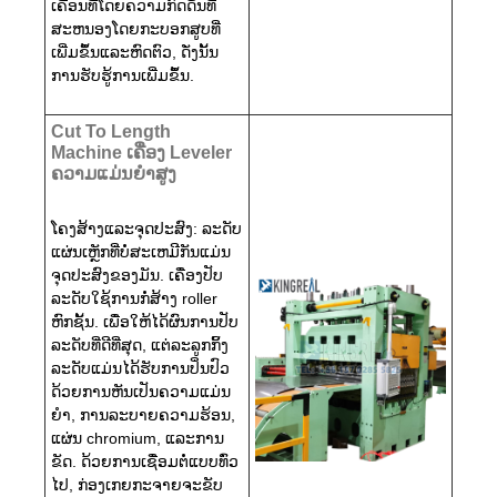
ເຄື່ອນທີ່ໂດຍຄວາມກົດດັນທີ່
ສະຫນອງໂດຍກະບອກສູບທີ່
ເພີ່ມຂຶ້ນແລະຫົດຕົວ, ດັ່ງນັ້ນ
ການຮັບຮູ້ການເພີ່ມຂຶ້ນ.
Cut To Length
Machine ເຄື່ອງ Leveler
ຄວາມແມ່ນຍໍາສູງ
ໂຄງສ້າງແລະຈຸດປະສົງ: ລະດັບ
ແຜ່ນເຫຼັກທີ່ບໍ່ສະເຫມີກັນແມ່ນ
ຈຸດປະສົງຂອງມັນ. ເຄື່ອງປັບ
ລະດັບໃຊ້ການກໍ່ສ້າງ roller
ຫົກຊັ້ນ. ເພື່ອໃຫ້ໄດ້ຜົນການປັບ
ລະດັບທີ່ດີທີ່ສຸດ, ແຕ່ລະລູກກິ້ງ
ລະດັບແມ່ນໄດ້ຮັບການປິ່ນປົວ
ດ້ວຍການຫັນເປັນຄວາມແມ່ນ
ຍໍາ, ການລະບາຍຄວາມຮ້ອນ,
ແຜ່ນ chromium, ແລະການ
ຂັດ. ດ້ວຍ​ການ​ເຊື່ອມ​ຕໍ່​ແບບ​ທົ່ວ​
ໄປ, ກ່ອງ​ເກຍ​ກະ​ຈາຍ​ຈະ​ຂັບ​