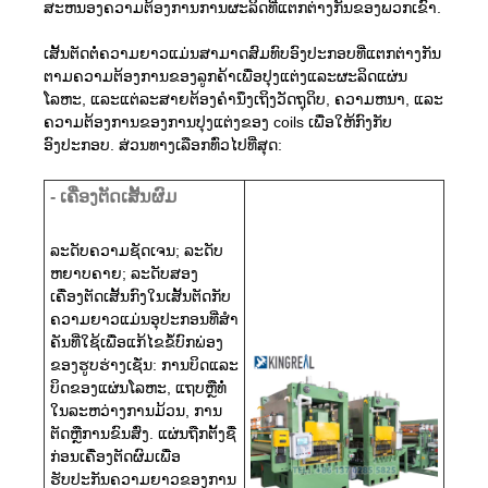
ສະຫນອງຄວາມຕ້ອງການການຜະລິດທີ່ແຕກຕ່າງກັນຂອງພວກເຂົາ.
ເສັ້ນຕັດຕໍ່ຄວາມຍາວແມ່ນສາມາດສົມທົບອົງປະກອບທີ່ແຕກຕ່າງກັນ
ຕາມຄວາມຕ້ອງການຂອງລູກຄ້າເພື່ອປຸງແຕ່ງແລະຜະລິດແຜ່ນ
ໂລຫະ, ແລະແຕ່ລະສາຍຕ້ອງຄໍານຶງເຖິງວັດຖຸດິບ, ຄວາມຫນາ, ແລະ
ຄວາມຕ້ອງການຂອງການປຸງແຕ່ງຂອງ coils ເພື່ອໃຫ້ກົງກັບ
ອົງປະກອບ. ສ່ວນທາງເລືອກທົ່ວໄປທີ່ສຸດ:
- ເຄື່ອງຕັດເສັ້ນຜົມ
ລະດັບຄວາມຊັດເຈນ; ລະດັບ
ຫຍາບຄາຍ; ລະດັບສອງ
ເຄື່ອງຕັດເສັ້ນກົງໃນເສັ້ນຕັດກັບ
ຄວາມຍາວແມ່ນອຸປະກອນທີ່ສໍາ
ຄັນທີ່ໃຊ້ເພື່ອແກ້ໄຂຂໍ້ບົກພ່ອງ
ຂອງຮູບຮ່າງເຊັ່ນ: ການບິດແລະ
ບິດຂອງແຜ່ນໂລຫະ, ແຖບຫຼືທໍ່
ໃນລະຫວ່າງການມ້ວນ, ການ
ຕັດຫຼືການຂົນສົ່ງ. ແຜ່ນຖືກຕັ້ງຊື່
ກ່ອນເຄື່ອງຕັດຜົມເພື່ອ
ຮັບປະກັນຄວາມຍາວຂອງການ