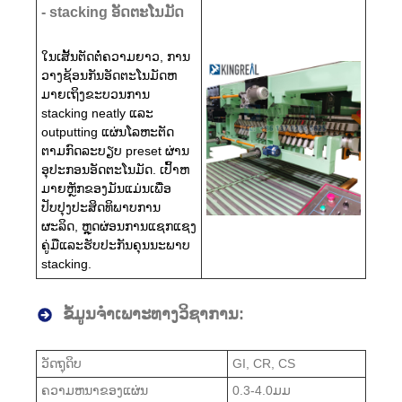
- stacking ອັດຕະໂນມັດ
ໃນເສັ້ນຕັດຕໍ່ຄວາມຍາວ, ການ
ວາງຊ້ອນກັນອັດຕະໂນມັດຫ
ມາຍເຖິງຂະບວນການ
stacking neatly ແລະ
outputting ແຜ່ນໂລຫະຕັດ
ຕາມກົດລະບຽບ preset ຜ່ານ
ອຸປະກອນອັດຕະໂນມັດ. ເປົ້າຫ
ມາຍຫຼັກຂອງມັນແມ່ນເພື່ອ
ປັບປຸງປະສິດທິພາບການ
ຜະລິດ, ຫຼຸດຜ່ອນການແຊກແຊງ
ຄູ່ມືແລະຮັບປະກັນຄຸນນະພາບ
stacking.
ຂໍ້ມູນຈໍາເພາະທາງວິຊາການ:
ວັດຖຸດິບ
GI, CR, CS
ຄວາມຫນາຂອງແຜ່ນ
0.3-4.0ມມ