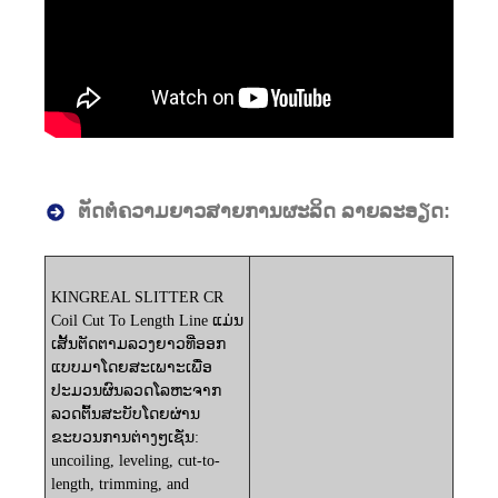
ຕັດຕໍ່ຄວາມຍາວສາຍການຜະລິດ ລາຍລະອຽດ:
KINGREAL SLITTER CR
Coil Cut To Length Line ແມ່ນ
ເສັ້ນຕັດຕາມລວງຍາວທີ່ອອກ
ແບບມາໂດຍສະເພາະເພື່ອ
ປະມວນຜົນລວດໂລຫະຈາກ
ລວດຕົ້ນສະບັບໂດຍຜ່ານ
ຂະບວນການຕ່າງໆເຊັ່ນ:
uncoiling, leveling, cut-to-
length, trimming, and