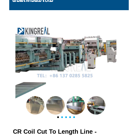
ຜະລິດຕະພັນໃຫມ່
CR Coil Cut To Length Line -