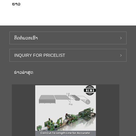
ຍາວ
ຕິດ​ຕໍ່​ພວກ​ເຮົາ
INQUIRY FOR PRICELIST
ຂ່າວ​ລ່າ​ສຸດ