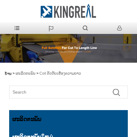
>
ຜະລິດຕະພັນ
>
Coil ຕັດກັບເຄື່ອງຄວາມຍາວ
ບ້ານ
ຜະລິດຕະພັນ