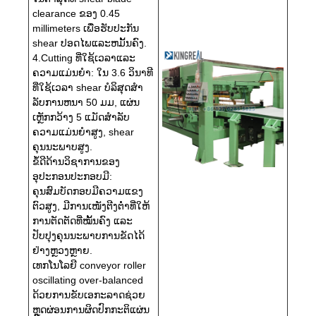
clearance ຂອງ 0.45
millimeters ເພື່ອຮັບປະກັນ
shear ປອດໄພແລະຫມັ້ນຄົງ.
4.Cutting ທີ່ໃຊ້ເວລາແລະ
ຄວາມແມ່ນຍໍາ: ໃນ 3.6 ວິນາທີ
ທີ່ໃຊ້ເວລາ shear ບໍລິສຸດສໍາ
ລັບການຫນາ 50 ມມ, ແຜ່ນ
ເຫຼັກກວ້າງ 5 ແມັດສໍາລັບ
ຄວາມແມ່ນຍໍາສູງ, shear
ຄຸນນະພາບສູງ.
ຂໍ້ດີດ້ານວິຊາການຂອງ
ອຸປະກອນປະກອບມີ:
ຄຸນສົມບັດກອບມີຄວາມແຂງ
ຕົວສູງ, ມີການເໜັງຕີງຕໍ່າທີ່ໃຫ້
ການຕັດຕັດທີ່ໝັ້ນຄົງ ແລະ
ປັບປຸງຄຸນນະພາບການຂັດໄດ້
ຢ່າງຫຼວງຫຼາຍ.
ເທກໂນໂລຍີ conveyor roller
oscillating over-balanced
ດ້ວຍການຂັບເອກະລາດຊ່ວຍ
ຫຼຸດຜ່ອນການຜິດປົກກະຕິແຜ່ນ