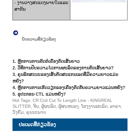
- ງານ​ວາງ​ສະ​ແດງ​ພາຍ​ໃນ​ແລະ​
ສາ​ກົນ​
ບົດຄວາມທີ່ກ່ຽວຂ້ອງ
1.
ຫຼັກການການຕັດຕໍ່ເຄື່ອງຕັດເສັ້ນຍາວ
2.
ວິທີການປັບຄວາມໄວການຜະລິດຂອງການຕັດເສັ້ນຍາວ?
3.
ຄຸນລັກສະນະຂອງເສັ້ນຕັດສະແຕນເລດທີ່ມີຄວາມຍາວແມ່ນ
ຫຍັງ?
4.
ຫຼັກການການເຮັດວຽກຂອງເຄື່ອງຕັດກັບຄວາມຍາວແມ່ນຫຍັງ?
5.
ອຸປະກອນ CTL ແມ່ນຫຍັງ?
Hot Tags: CR Coil Cut To Length Line - KINGREAL
SLITTER, ຈີນ, ຜູ້ຜະລິດ, ຜູ້ສະຫນອງ, ໂຮງງານຜະລິດ, ລາຄາ,
ວົງຢືມ, ຄຸນນະພາບ
ປະເພດທີ່ກ່ຽວຂ້ອງ