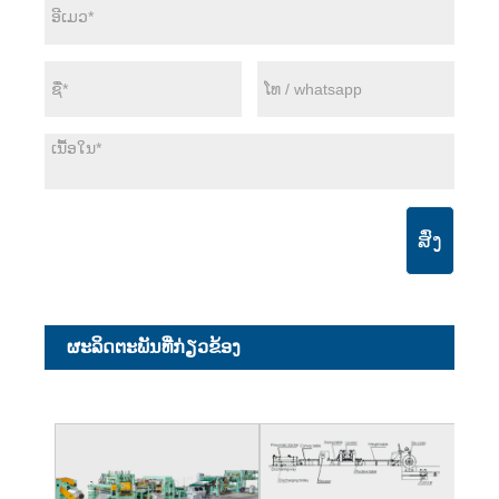
ສົ່ງ
ຜະ​ລິດ​ຕະ​ພັນ​ທີ່​ກ່ຽວ​ຂ້ອງ