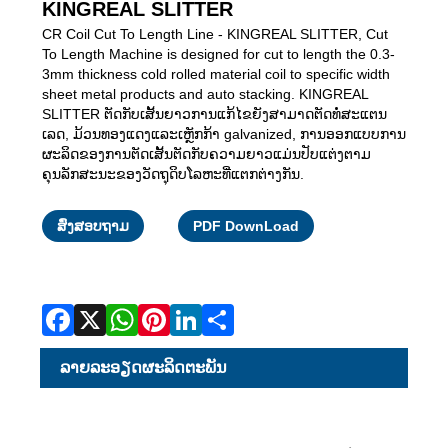
KINGREAL SLITTER
CR Coil Cut To Length Line - KINGREAL SLITTER, Cut
To Length Machine is designed for cut to length the 0.3-
3mm thickness cold rolled material coil to specific width
sheet metal products and auto stacking. KINGREAL
SLITTER ຕັດກັບເສັ້ນຍາວການແກ້ໄຂຍັງສາມາດຕັດທໍ່ສະແຕນ
ເລດ, ມ້ວນທອງແດງແລະເຫຼັກກ້າ galvanized, ການອອກແບບການ
ຜະລິດຂອງການຕັດເສັ້ນຕັດກັບຄວາມຍາວແມ່ນປັບແຕ່ງຕາມ
ຄຸນລັກສະນະຂອງວັດຖຸດິບໂລຫະທີ່ແຕກຕ່າງກັນ.
Facebook
X
WhatsApp
Pinterest
LinkedIn
Share
ສົ່ງສອບຖາມ
PDF DownLoad
ລາຍ​ລະ​ອຽດ​ຜະ​ລິດ​ຕະ​ພັນ