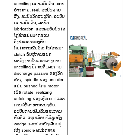
uncoiling ຄວາມກົດດັນ. ກອບ
ຮ່າງກາຍ, reel, ລະບົບສາຍ
ສົ່ງ, ລະບົບວັດສະດຸກົດ, ລະບົບ
ຄວາມກົດດັນ, ລະບົບ
lubrication, ແລະລະບົບບົບໄຮ
ໂດຼລິກແມ່ນພາກສ່ວນ
ອົງປະກອບຂອງຕົນ.
ກົນໄກການຂັບລົດ: ກົນໄກຂອງ
clutch ຮັບຮູ້ການແຍກ
ພະລັງງານໃນລະຫວ່າງການ
uncoiling ປົກກະຕິແລະການ
discharge passive ຂອງວັດ
ສະດຸ. spindle ຂອງ uncoiler
ແມ່ນ pushed ໂດຍ motor
ເພື່ອ rotate, realizing
unfolding ຂອງເຫຼັກ coil ແລະ
ການໃຫ້ອາຫານຂອງຫົວ.
ລະບົບການເພີ່ມຂຶ້ນແລະການ
ຫົດຕົວ: ແຖບເລື່ອນທີ່ມີຮູບຊົງ
wedge ແລະບ່ອນນັ່ງເລື່ອນຢູ່
ເທິງ spindle ຜະລິດການ