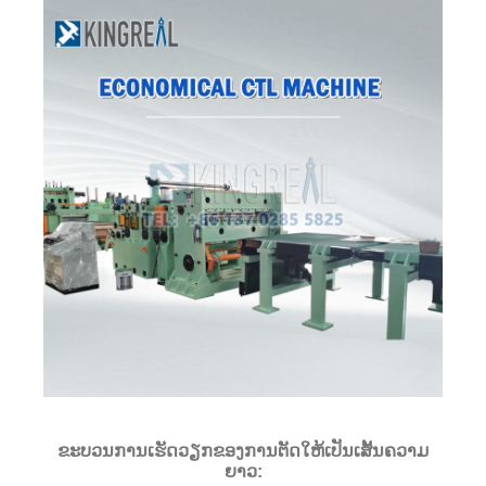
ຂະບວນການເຮັດວຽກຂອງການຕັດໃຫ້ເປັນເສັ້ນຄວາມ
ຍາວ: