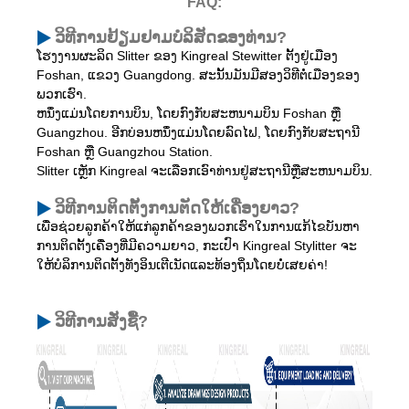
FAQ:
ວິທີການຢ້ຽມຢາມບໍລິສັດຂອງທ່ານ?
ໂຮງງານຜະລິດ Slitter ຂອງ Kingreal Stewitter ຕັ້ງຢູ່ເມືອງ
Foshan, ແຂວງ Guangdong. ສະນັ້ນມັນມີສອງວິທີຕໍ່ເມືອງຂອງ
ພວກເຮົາ.
ຫນຶ່ງແມ່ນໂດຍການບິນ, ໂດຍກົງກັບສະຫນາມບິນ Foshan ຫຼື
Guangzhou. ອີກບ່ອນຫນຶ່ງແມ່ນໂດຍລົດໄຟ, ໂດຍກົງກັບສະຖານີ
Foshan ຫຼື Guangzhou Station.
Slitter ເຫຼັກ Kingreal ຈະເລືອກເອົາທ່ານຢູ່ສະຖານີຫຼືສະຫນາມບິນ.
ວິທີການຕິດຕັ້ງການຕັດໃຫ້ເຄື່ອງຍາວ?
ເພື່ອຊ່ວຍລູກຄ້າໃຫ້ແກ່ລູກຄ້າຂອງພວກເຮົາໃນການແກ້ໄຂບັນຫາ
ການຕິດຕັ້ງເຄື່ອງທີ່ມີຄວາມຍາວ, ກະເປົາ Kingreal Stylitter ຈະ
ໃຫ້ບໍລິການຕິດຕັ້ງທັງອິນເຕີເນັດແລະທ້ອງຖິ່ນໂດຍບໍ່ເສຍຄ່າ!
ວິທີການສັ່ງຊື້?