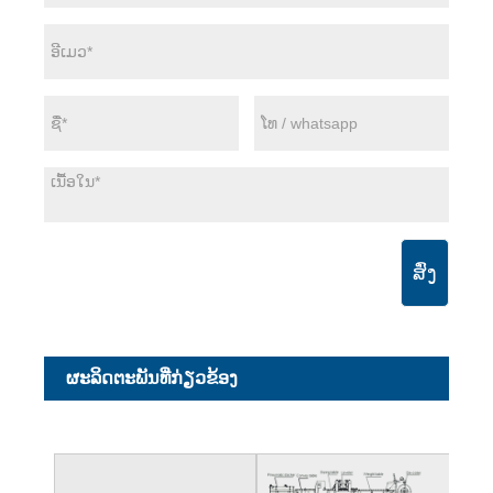
ສົ່ງ
ຜະ​ລິດ​ຕະ​ພັນ​ທີ່​ກ່ຽວ​ຂ້ອງ