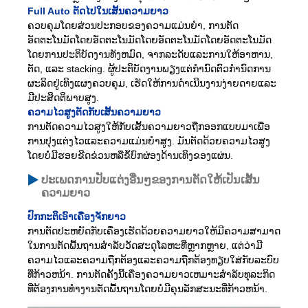
Full Auto ຕັດໄປໃນເສັ້ນຄວາມຍາວ
ຄວບຄຸມໂດຍສ່ວນປະກອບຂອງຄວາມແມ່ນຍໍາ, ການຕັດ
ອັດຕະໂນມັດໂດຍອັດຕະໂນມັດໂດຍອັດຕະໂນມັດໂດຍອັດຕະໂນມັດ
ໂດຍການປະຕິບັດງານທັງຫມົດ, ຈາກລະດັບແລະການໃຫ້ອາຫານ,
ຕັດ, ແລະ stacking. ຜູ້ປະຕິບັດງານພຽງແຕ່ກໍານົດຕົວກໍານົດການ
ຜະລິດຢູ່ເທິງແຜງຄວບຄຸມ, ເຮັດໃຫ້ການດໍາເນີນງານງ່າຍດາຍແລະ
ມີປະສິດຕິພາບສູງ.
ຄວາມໄວສູງຕັດກັບເສັ້ນຄວາມຍາວ
ການຕັດຄວາມໄວສູງໃຫ້ກັບເສັ້ນຄວາມຍາວຖືກອອກແບບມາເພື່ອ
ການປຸງແຕ່ງໄວແລະຄວາມແມ່ນຍໍາສູງ. ມັນຕັດດ້ວຍຄວາມໄວສູງ
ໂດຍບໍ່ມີຮອຍຂີດຂ່ວນຫລືຂໍ້ບົກຜ່ອງດ້ານເທິງຂອງແຜ່ນ.
ປະເພດການປັບແຕ່ງອື່ນໆຂອງການຕັດໃຫ້ເປັນເສັ້ນ
ຄວາມຍາວ
ປົກກະຕິເອົາເຄື່ອງຈັກຍາວ
ການຕັດປະຫຍັດກັບເຄື່ອງເຮັດດ້ວຍຄວາມຍາວໃຫ້ມີຄວາມສາມາດ
ໃນການຕັດພື້ນຖານສໍາລັບວັດສະດຸໂລຫະທີ່ຫຼາກຫຼາຍ, ແຕ່ວ່າມີ
ຄວາມໄວແລະຄວາມຖືກຕ້ອງແລະຄວາມຖືກຕ້ອງທຽບໃສ່ກັບລະບົບ
ທີ່ກ້າວຫນ້າ. ການຕັດຄັ້ງນີ້ເຄື່ອງຄວາມຍາວເຫມາະສໍາລັບທຸລະກິດ
ທີ່ຕ້ອງການທໍາງານຕັດພື້ນຖານໂດຍບໍ່ມີຄຸນລັກສະນະທີ່ກ້າວຫນ້າ.