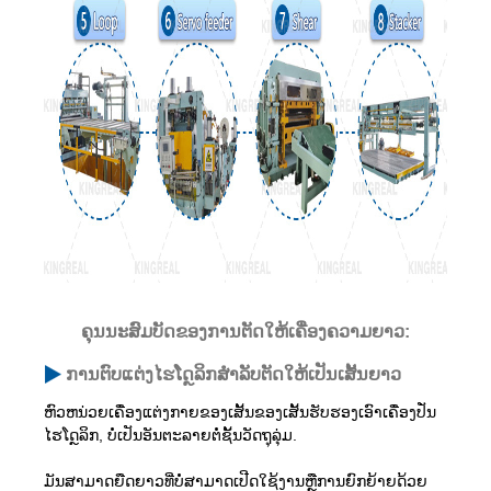
ຄຸນນະສົມບັດຂອງການຕັດໃຫ້ເຄື່ອງຄວາມຍາວ:
ການຕົບແຕ່ງໄຮໂດຼລິກສໍາລັບຕັດໃຫ້ເປັນເສັ້ນຍາວ
ຫົວຫນ່ວຍເຄື່ອງແຕ່ງກາຍຂອງເສັ້ນຂອງເສັ້ນຮັບຮອງເອົາເຄື່ອງປັ່ນ
ໄຮໂດຼລິກ, ບໍ່ເປັນອັນຕະລາຍຕໍ່ຊັ້ນວັດຖຸລຸ່ມ.
ມັນສາມາດຍືດຍາວທີ່ບໍ່ສາມາດເປີດໃຊ້ງານຫຼືການຍົກຍ້າຍດ້ວຍ