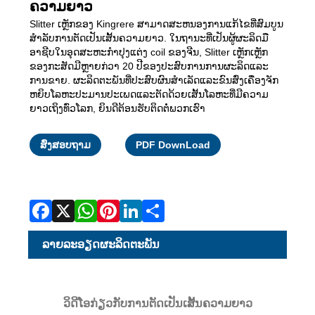
ຄວາມຍາວ
Slitter ເຫຼັກຂອງ Kingrere ສາມາດສະຫນອງການແກ້ໄຂທີ່ສົມບູນ
ສໍາລັບການຕັດເປັນເສັ້ນຄວາມຍາວ. ໃນຖານະທີ່ເປັນຜູ້ຜະລິດມື
ອາຊີບໃນອຸດສະຫະກໍາປຸງແຕ່ງ coil ຂອງຈີນ, Slitter ເຫຼັກເຫຼັກ
ຂອງກະສັດມີຫຼາຍກ່ວາ 20 ປີຂອງປະສົບການການຜະລິດແລະ
ການຂາຍ. ຜະລິດຕະພັນທີ່ປະສົບຜົນສໍາເລັດແລະຂົນສົ່ງເຄື່ອງຈັກ
ຫຍິບໂລຫະປະມານປະເພດແລະຕັດດ້ວຍເສັ້ນໂລຫະທີ່ມີຄວາມ
ຍາວເຖິງທົ່ວໂລກ, ຍິນດີຕ້ອນຮັບຕິດຕໍ່ພວກເຮົາ
Facebook
X
WhatsApp
Pinterest
LinkedIn
Share
ສົ່ງສອບຖາມ
PDF DownLoad
ລາຍ​ລະ​ອຽດ​ຜະ​ລິດ​ຕະ​ພັນ
ວິດີໂອກ່ຽວກັບການຕັດເປັນເສັ້ນຄວາມຍາວ