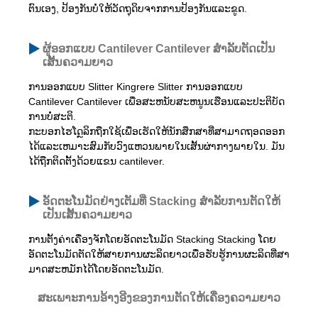
ຕົນເອງ, ປ້ອງກັນບໍ່ໃຫ້ວັດຖຸດິບຈາກການປ້ອງກັນແລະຂູດ.
ຜູ້ອອກແບບ Cantilever Cantilever ສໍາລັບຕັດເປັນ
ເສັ້ນຄວາມຍາວ
ການອອກແບບ Slitter Kingrere Slitter ການອອກແບບ
Cantilever Cantilever ເພື່ອສະຫນັບສະຫນູນເຮືອນແລະປະຕິບັດ
ການບໍ່ສະຕິ.
ກະບອກໄຮໂດຼລິກຖືກໃຊ້ເພື່ອເຮັດໃຫ້ນັກສຶກສາທີ່ສາມາດຖອດອອກ
ໄດ້ແລະເຫມາະສົມກັບວົງແຫວນພາຍໃນເສັ້ນຜ່າກາງພາຍໃນ. ມັນ
ໄດ້ຖືກຕິດຕັ້ງດ້ວຍແຂນ cantilever.
ອັດຕະໂນມັດຢ່າງເຕັມທີ່ Stacking ສໍາລັບການຕັດໃຫ້
ເປັນເສັ້ນຄວາມຍາວ
ການຕັ້ງຄ່າເຄື່ອງຈັກໂດຍອັດຕະໂນມັດ Stacking Stacking ໂດຍ
ອັດຕະໂນມັດຕັດໃຫ້ສາຍການຜະລິດຍາວເພື່ອຮັບຮູ້ການຜະລິດທີ່ສາ
ມາດສະຫມັກໄດ້ໂດຍອັດຕະໂນມັດ.
ສະເພາະການອ້າງອີງຂອງການຕັດໃຫ້ເຄື່ອງຄວາມຍາວ