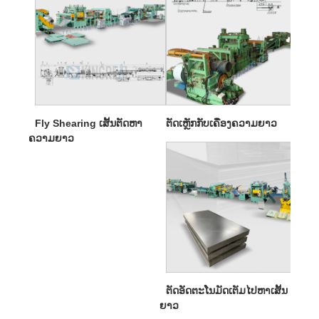
Fly Shearing ເສັ້ນຕັດຫາ
ຕັດເຫຼັກກັບເຄື່ອງຄວາມຍາວ
ຄວາມຍາວ
ຕັດອັດຕະໂນມັດເຕັມໄປຫາເສັ້ນ
ຍາວ