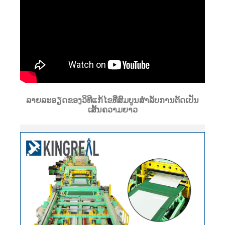
ລາຍລະອຽດຂອງວິທີແກ້ໄຂທີ່ສົມບູນສໍາລັບການຕັດເປັນ
ເສັ້ນຄວາມຍາວ