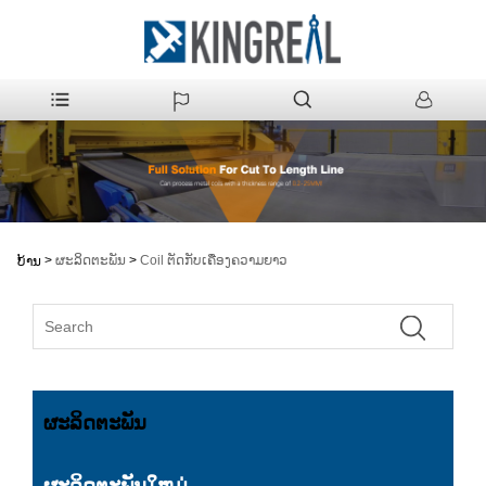
>
ຜະລິດຕະພັນ
>
Coil ຕັດກັບເຄື່ອງຄວາມຍາວ
ບ້ານ
ຜະລິດຕະພັນ