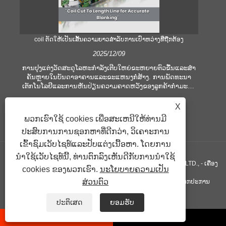
coil ຕັດໃຫ້ເປັນເສັ້ນຄວາມຍາວສໍາລັບການເປົ່າຫວ່າງທີ່ຖືກຕ້ອງ
ຄ
2025/12/09
ການປຸງແຕ່ງວັດສະດຸໂລຫະກໍາລັງເຕີບໃຫຍ່ຂະຫຍາຍຕົວຂື້ນແລະສໍາ
ຄັນຫຼາຍໃນບັນດາອາຄານແລະຂະແຫນງກໍ່ສ້າງ. ການພັດທະນາ
ໃ
ເຕັກໂນໂລຢີແລະການຫັນປ່ຽນຄວາມຄາດຫວັງຂອງລູກຄ້າກໍາມະກໍາ
ເ
ບໍລິສັດເພື່ອຕອບສະຫນອງເງື່ອນໄຂການຜະລິດທີ່ຍິ່ງໃຫຍ່ແລະຄວາມ
ອຸປ
ຕ້ອງການດ້ານຄຸນນະພາບ. ເຕັກນິກການປຸງແຕ່ງມືແບບທໍາມະດາແມ່ນ
ຫ
X
ບໍ່ພຽງພໍທີ່ຈະຕອບສະຫນອງຄວາມຕ້ອງການຂອງອຸດສາຫະກໍາທີ່ທັນ
ປ
ພວກເຮົາໃຊ້ cookies ເພື່ອສະເຫນີໃຫ້ທ່ານມີ
ສະໄຫມ, ໂດຍສະເພາະໃນການສະແຫວງຫາຄວາມຖືກຕ້ອງແລະ
ຕອ
ປະສົບການການຊອກຫາທີ່ດີກວ່າ, ວິເຄາະການ
ປະສິດທິພາບສູງ. ເພາະສະນັ້ນ, coil ການຕັດໄປຫາເສັ້ນຄວາມຍາວ
ໄດ້ເກີດຂື້ນເປັນອຸປະກອນປະມວນຜົນ coil.
ເຂົ້າຊົມເວັບໄຊທ໌ແລະປັບແຕ່ງເນື້ອຫາ. ໂດຍການ
ນໍາໃຊ້ເວັບໄຊທ໌ນີ້, ທ່ານຕົກລົງເຫັນດີກັບການນໍາໃຊ້
ສະຫງວນລິຂະສິດ © GUANGZHOU KINGREAL MACHINERY CO., LTD., - ເຄື່ອງ
cookies ຂອງພວກເຮົາ.
ນະໂຍບາຍຄວາມເປັນ
ສ່ວນຕົວ
ຕັດທໍ່, ຕັດທໍ່ເສັ້ນໃຫ້ຍາວ, ຕັດໂລຫະເປັນເສັ້ນຍາວ - ສະຫງວນລິຂະສິດທຸກປະການ
ລິ້ງຄ໌
Sitemap
RSS
XML
Privacy Policy
ປະຕິເສດ
ຍອມຮັບ