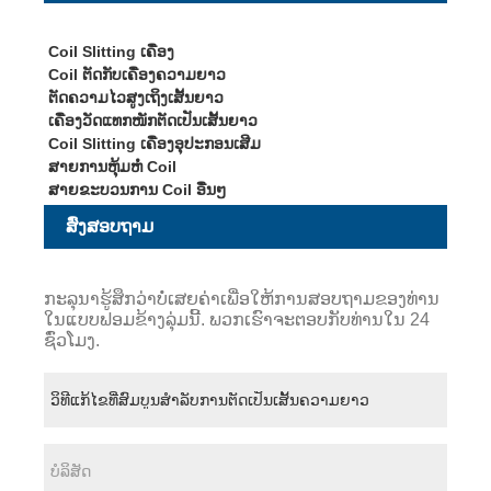
Coil Slitting ເຄື່ອງ
Coil ຕັດກັບເຄື່ອງຄວາມຍາວ
ຕັດຄວາມໄວສູງເຖິງເສັ້ນຍາວ
ເຄື່ອງວັດແທກໜັກຕັດເປັນເສັ້ນຍາວ
Coil Slitting ເຄື່ອງອຸປະກອນເສີມ
ສາຍການຫຸ້ມຫໍ່ Coil
ສາຍຂະບວນການ Coil ອື່ນໆ
ສົ່ງສອບຖາມ
ກະລຸນາຮູ້ສຶກວ່າບໍ່ເສຍຄ່າເພື່ອໃຫ້ການສອບຖາມຂອງທ່ານ
ໃນແບບຟອມຂ້າງລຸ່ມນີ້. ພວກເຮົາຈະຕອບກັບທ່ານໃນ 24
ຊົ່ວໂມງ.