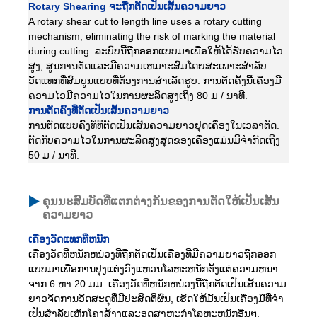
Rotary Shearing ຈະຖືກຕັດເປັນເສັ້ນຄວາມຍາວ
A rotary shear cut to length line uses a rotary cutting
mechanism, eliminating the risk of marking the material
during cutting. ລະບົບນີ້ຖືກອອກແບບມາເພື່ອໃຫ້ໄດ້ຮັບຄວາມໄວ
ສູງ, ສູນການຕັດແລະມີຄວາມເຫມາະສົມໂດຍສະເພາະສໍາລັບ
ວັດແທກທີ່ສົມບູນແບບທີ່ຕ້ອງການສໍາເລັດຮູບ. ການຕັດຄັ້ງນີ້ເຄື່ອງມີ
ຄວາມໄວມີຄວາມໄວໃນການຜະລິດສູງເຖິງ 80 ມ / ນາທີ.
ການຕັດຄົງທີ່ຕັດເປັນເສັ້ນຄວາມຍາວ
ການຕັດແບບຄົງທີ່ທີ່ຕັດເປັນເສັ້ນຄວາມຍາວຢຸດເຄື່ອງໃນເວລາຕັດ.
ຕັດກັບຄວາມໄວໃນການຜະລິດສູງສຸດຂອງເຄື່ອງແມ່ນມີຈໍາກັດເຖິງ
50 ມ / ນາທີ.
ຄຸນນະສົມບັດທີ່ແຕກຕ່າງກັນຂອງການຕັດໃຫ້ເປັນເສັ້ນ
ຄວາມຍາວ
ເຄື່ອງວັດແທກທີ່ຫນັກ
ເຄື່ອງວັດທີ່ຫນັກຫນ່ວງທີ່ຖືກຕັດເປັນເຄື່ອງທີ່ມີຄວາມຍາວຖືກອອກ
ແບບມາເພື່ອການປຸງແຕ່ງວົງແຫວນໂລຫະຫນັກຕັ້ງແຕ່ຄວາມຫນາ
ຈາກ 6 ຫາ 20 ມມ. ເຄື່ອງວັດທີ່ຫນັກຫນ່ວງນີ້ຖືກຕັດເປັນເສັ້ນຄວາມ
ຍາວຈັດການວັດສະດຸທີ່ມີປະສິດຕິຜົນ, ເຮັດໃຫ້ມັນເປັນເຄື່ອງມືທີ່ຈໍາ
ເປັນສໍາລັບເຫຼັກໂຄງສ້າງແລະອຸດສາຫະກໍາໂລຫະຫນັກອື່ນໆ.