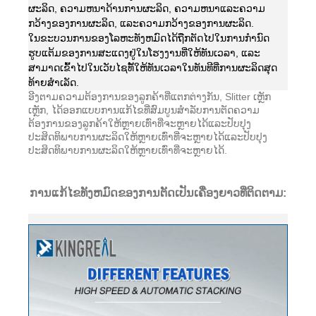
ຜະລິດ, ຄວາມຫນາດ້ານການຜະລິດ, ຄວາມຫນາແລະຄວາມ
ກວ້າງຂອງການຜະລິດ, ແລະຄວາມກວ້າງຂອງການຜະລິດ.
ໃນຂະບວນການຂອງໂລຫະທັງຫມົດໄດ້ຖືກຕັດໄປໃນການກໍານົດ
ຮູບແຕ້ມຂອງການສະແດງຢູ່ໃນໂຮງງານທີ່ໃຫ້ທັນເວລາ, ແລະ
ສາມາດເຂົ້າໄປໃນເວັບໄຊທ໌້ໃຫ້ທັນເວລາໃນທັນທີທີ່ການຜະລິດສຸດ
ທ້າຍສໍາເລັດ.
ອີງຕາມຄວາມຕ້ອງການຂອງລູກຄ້າທີ່ແຕກຕ່າງກັນ, Slitter ເຫຼັກ
ເຫຼັກ, ໄດ້ອອກແບບການແກ້ໄຂທີ່ສົມບູນສໍາລັບການຕັດຄວາມ
ຕ້ອງການຂອງລູກຄ້າໃຫ້ຫຼາຍເທົ່າທີ່ຈະຫຼາຍໄດ້ແລະປັບປຸງ
ປະສິດທິພາບການຜະລິດໃຫ້ຫຼາຍເທົ່າທີ່ຈະຫຼາຍໄດ້ແລະປັບປຸງ
ປະສິດທິພາບການຜະລິດໃຫ້ຫຼາຍເທົ່າທີ່ຈະຫຼາຍໄດ້.
ການແກ້ໄຂທັງຫມົດຂອງການຕັດເປັນເຄື່ອງຍາວທີ່ຕິດຕາມ: