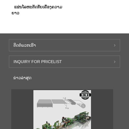
ແຜ່ນໂລຫະຕັດກັບເຄື່ອງຄວາມ
ຍາວ
ຕິດ​ຕໍ່​ພວກ​ເຮົາ
INQUIRY FOR PRICELIST
ຂ່າວ​ລ່າ​ສຸດ