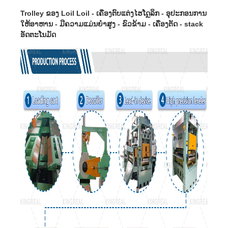
Trolley ຂອງ Loil Loil - ເຄື່ອງຕົບແຕ່ງໄຮໂດຼລິກ - ອຸປະກອນການ
ໃຫ້ອາຫານ - ມີຄວາມແມ່ນຍໍາສູງ - ຂົວຂ້າມ - ເຄື່ອງຕັດ - stack
ອັດຕະໂນມັດ