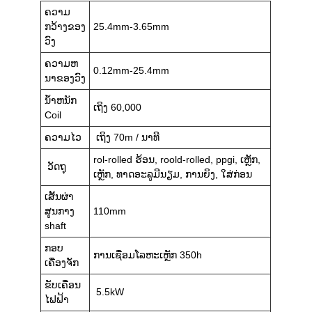
ຄວາມ
ກວ້າງຂອງ
25.4mm-3.65mm
ວົງ
ຄວາມຫ
0.12mm-25.4mm
ນາຂອງວົງ
ນ້ໍາຫນັກ
ເຖິງ 60,000
Coil
ຄວາມໄວ
ເຖິງ 70m / ນາທີ
rol-rolled ຮ້ອນ, roold-rolled, ppgi, ເຫຼັກ,
ວັດຖຸ
ເຫຼັກ, ທາດອະລູມີນຽມ, ການຍິງ, ໃສ່ກ່ອນ
ເສັ້ນຜ່າ
ສູນກາງ
110mm
shaft
ກອບ
ການເຊື່ອມໂລຫະເຫຼັກ 350h
ເຄື່ອງຈັກ
ຂັບເຄື່ອນ
5.5kW
ໄຟຟ້າ