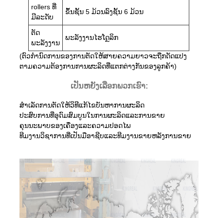
rollers ທີ່
ຂຶ້ນຊັ້ນ 5 ມ້ວນລົງຊັ້ນ 6 ມ້ວນ
ມີລະດັບ
ຕັດ
ພະລັງງານໄຮໂດຼລິກ
ພະລັງງານ
(ຕົວກໍານົດການຂອງການຕັດໃຫ້ສາຍຄວາມຍາວຈະຖືກດັດແປງ
ຕາມຄວາມຕ້ອງການການຜະລິດທີ່ແຕກຕ່າງກັນຂອງລູກຄ້າ)
ເປັນຫຍັງເລືອກພວກເຮົາ:
ສໍາເລັດການຕັດໃຫ້ວິທີແກ້ໄຂບັນຫາການຜະລິດ
ປະສົບການທີ່ອຸດົມສົມບູນໃນການຜະລິດແລະການຂາຍ
ຄຸນນະພາບຂອງເຄື່ອງແລະຄວາມປອດໄພ
ທີມງານວິຊາການທີ່ເປັນມືອາຊີບແລະທີມງານຂາຍຫລັງການຂາຍ