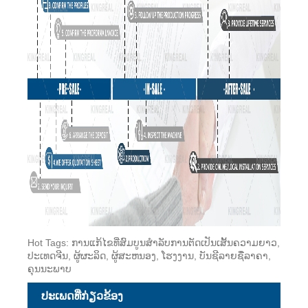
Hot Tags: ການແກ້ໄຂທີ່ສົມບູນສໍາລັບການຕັດເປັນເສັ້ນຄວາມຍາວ,
ປະເທດຈີນ, ຜູ້ຜະລິດ, ຜູ້ສະຫນອງ, ໂຮງງານ, ບັນຊີລາຍຊື່ລາຄາ,
ຄຸນນະພາບ
ປະເພດທີ່ກ່ຽວຂ້ອງ