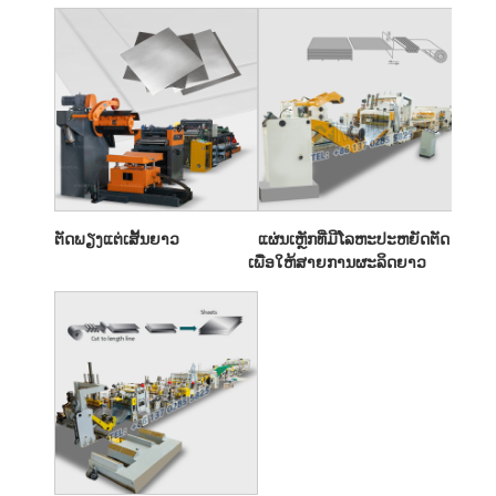
ຕັດພຽງແຕ່ເສັ້ນຍາວ
ແຜ່ນເຫຼັກທີ່ມີໂລຫະປະຫຍັດຕັດ
ເພື່ອໃຫ້ສາຍການຜະລິດຍາວ