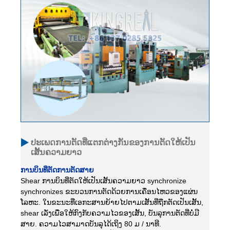
ປະເພດການຕັດທີ່ແຕກຕ່າງກັນຂອງການຕັດໃຫ້ເປັນ
ເສັ້ນຄວາມຍາວ
ການບິນທີ່ຕັດການຕັດສາຍ
Shear ການບິນທີ່ຕັດໃຫ້ເປັນເສັ້ນຄວາມຍາວ synchronize
synchronizes ຂະບວນການຕັດດ້ວຍການເຄື່ອນໄຫວຂອງແຜ່ນ
ໂລຫະ. ໃນຂະນະທີ່ເອກະສານຍ້າຍໄປຕາມເສັ້ນທີ່ຖືກຕັດເປັນເສັ້ນ,
shear ເລັ່ງເພື່ອໃຫ້ກົງກັບຄວາມໄວຂອງເສັ້ນ, ບັນລຸການຕັດທີ່ບໍ່ມີ
ສາຍ. ຄວາມໄວສາມາດບັນລຸໄດ້ເຖິງ 80 ມ / ນາທີ.