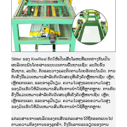
Slitter ຂອງ KneReal ຕັດໃຫ້ເປັນເສັ້ນໂລຫະທີ່ແຕກຕ່າງກັນເປັນ
ຜະລິດຕະພັນໂດຍຜ່ານຂະບວນການພື້ນຖານເຊັ່ນ: ລະດັບຂັ້ນ
ພື້ນຖານ, ລະດັບ, ຕັດແລະວາງແລະຕິດຕາມໂດຍອັດຕະໂນມັດ. ການ
ຕັດຄັ້ງນີ້ແມ່ນເຫມາະສໍາລັບຕັດວັດສະດຸທີ່ເຄັ່ງຄັດຫຼືຫນາເຊັ່ນ: ເຫຼັກ,
ເຫຼັກແຕນເລດ, ແລະອາລູມີນຽມ. ຄວາມໄວສູງແລະຄວາມໄວສູງ
ຂອງມັນເຮັດໃຫ້ມັນເຫມາະສົມກັບການນໍາໃຊ້ທີ່ຫຼາກຫຼາຍ. ການຕັດ
ຄັ້ງນີ້ແມ່ນເຫມາະສໍາລັບຕັດວັດສະດຸທີ່ເຄັ່ງຄັດຫຼືຫນາເຊັ່ນ: ເຫຼັກ,
ເຫຼັກແຕນເລດ, ແລະອາລູມີນຽມ. ຄວາມໄວສູງແລະຄວາມໄວສູງ
ຂອງມັນເຮັດໃຫ້ມັນເຫມາະສົມກັບການນໍາໃຊ້ທີ່ຫຼາກຫຼາຍ.
ແຕ່ລະສາຍການຜະລິດຂອງກະສັດແຕ່ລະສາຍໄດ້ຖືກອອກແບບໄປ
ຕາມຄວາມຕ້ອງການຂອງລູກຄ້າ, ດັ່ງນັ້ນລາຍລະອຽດຂອງການ