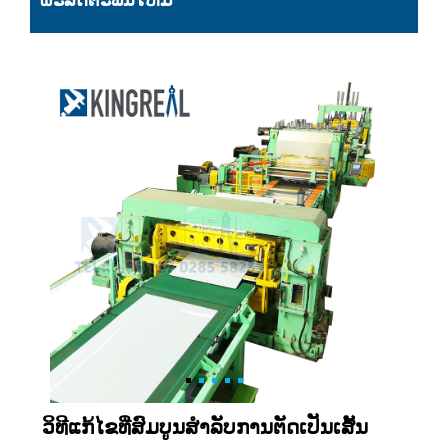
ຜະລິດຕະພັນໃຫມ່
ວິທີແກ້ໄຂທີ່ສົມບູນສໍາລັບການຕັດເປັນເສັ້ນ