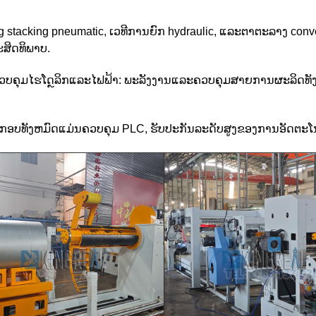
g stacking pneumatic, ເວທີການຍົກ hydraulic, ແລະຕາຕະລາງ conv
ະສິດທິພາບ.
ວບຄຸມໄຮໂດຼລິກແລະໄຟຟ້າ: ພະລັງງານແລະຄວບຄຸມສາຍການຜະລິດທັງ
ກອບທັງຫມົດແມ່ນຄວບຄຸມ PLC, ຮັບປະກັນລະດັບສູງຂອງການອັດຕະໂນ