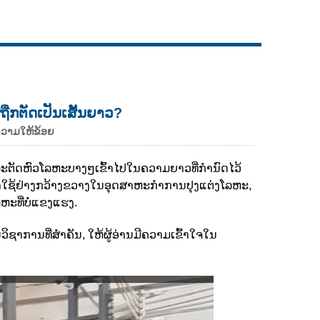
Live
ຖືກຕັດເປັນເສັ້ນຍາວ?
ຄວາມໃຫ້ຂ້ອຍ
ແລະຕັດຫົວໂລຫະບາງໆເຂົ້າໄປໃນຄວາມຍາວທີ່ກໍານົດໄວ້
ໍາໃຊ້ຢ່າງກວ້າງຂວາງໃນອຸດສາຫະກໍາການປຸງແຕ່ງໂລຫະ,
ະທີ່ບໍ່ແຂງແຮງ.
ຊາການທີ່ສໍາຄັນ, ໃຫ້ຜູ້ອ່ານມີຄວາມເຂົ້າໃຈໃນ