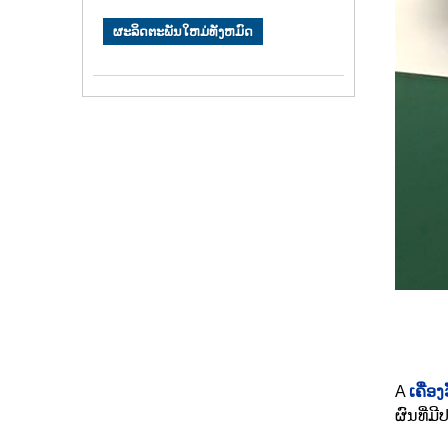
ຜະລິດຕະພັນໃຫມ່ທັງຫມົດ
A
ເຄື່ອ
ຜົນທີ່