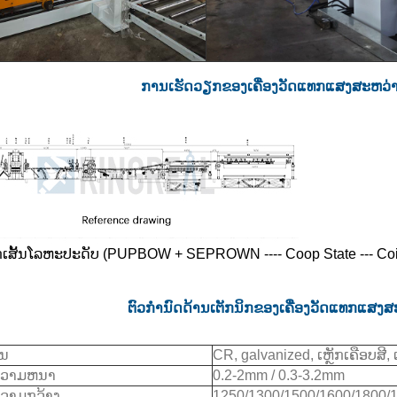
ການເຮັດວຽກຂອງເຄື່ອງວັດແທກແສງສະຫວ່າງຖ
ຈັກເສັ້ນໂລຫະປະດັບ (PUPBOW + SEPROWN ---- Coop State --- Co
ຕົວກໍານົດດ້ານເຕັກນິກຂອງເຄື່ອງວັດແທກແສງສະ
ອນ
CR, galvanized, ເຫຼັກເຄືອບສ
ຄວາມຫນາ
0.2-2mm / 0.3-3.2mm
ວາມກວ້າງ
1250/1300/1500/1600/1800/