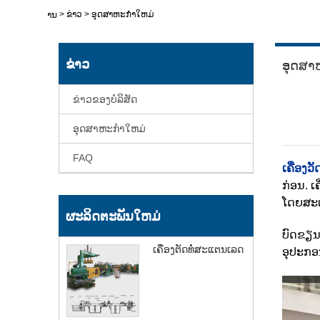
>
ຂ່າວ
>
ອຸດສາຫະກໍາໃຫມ່
ບ້ານ
ຂ່າວ
ອຸດສາ
ຂ່າວຂອງບໍລິສັດ
ອຸດສາຫະກໍາໃຫມ່
FAQ
ເຄື່ອງ
ກ່ອນ. 
ໂດຍສະເ
ຜະລິດຕະພັນໃຫມ່
ບົດຂຽນນ
ເຄື່ອງຕັດທໍ່ສະແຕນເລດ
ອຸປະກອນ