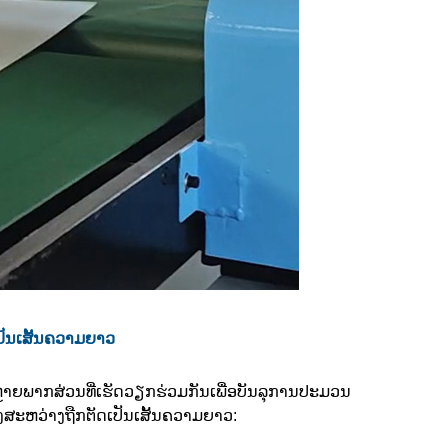
ເປັນເສັ້ນຄວາມຍາວ
າຍພາກສ່ວນທີ່ເຮັດວຽກຮ່ວມກັນເພື່ອບັນລຸການປະມວນ
ງສະຫວ່າງຖືກຕັດເປັນເສັ້ນຄວາມຍາວ: