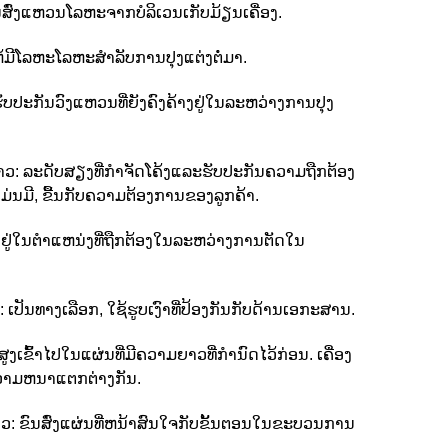
ນສົ່ງແຫວນໂລຫະຈາກບໍລິເວນເກັບມ້ຽນເຄື່ອງ.
້ມີໂລຫະໂລຫະສໍາລັບການປຸງແຕ່ງຕໍ່ມາ.
ັບປະກັນວົງແຫວນທີ່ຍັງຄົງຄ້າງຢູ່ໃນລະຫວ່າງການປຸງ
ຍາວ: ລະດັບສຽງທີ່ກໍາຈັດໂຄ້ງແລະຮັບປະກັນຄວາມຖືກຕ້ອງ
ແມ່ນມີ, ຂື້ນກັບຄວາມຕ້ອງການຂອງລູກຄ້າ.
ຢູ່ໃນຕໍາແຫນ່ງທີ່ຖືກຕ້ອງໃນລະຫວ່າງການຕັດໃນ
ປັນທາງເລືອກ, ໃຊ້ຮູບເງົາທີ່ປ້ອງກັນກັບດ້ານເອກະສານ.
ງເຂົ້າໄປໃນແຜ່ນທີ່ມີຄວາມຍາວທີ່ກໍານົດໄວ້ກ່ອນ. ເຄື່ອງ
ະຄວາມຫນາແຕກຕ່າງກັນ.
າວ:
ຂົນສົ່ງແຜ່ນທີ່ຫນ້າສົນໃຈກັບຂັ້ນຕອນໃນຂະບວນການ