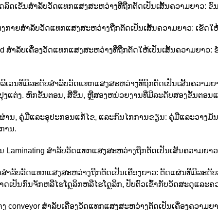
ລົດເຂັນສໍາລັບວັດແທກແສງສະຫວ່າງທີ່ຖືກຕັດເປັນເສັ້ນຄວາມຍາວ: ຂົ
ແຕ່ງກາຍສໍາລັບວັດແທກແສງສະຫວ່າງຖືກຕັດເປັນເສັ້ນຄວາມຍາວ: ເຮັດໃຫ
 ສໍາລັບເຄື່ອງວັດແທກແສງສະຫວ່າງທີ່ຖືກຕັດໃຫ້ເປັນເສັ້ນຄວາມຍາວ: ຮ
ລິເວນທີ່ມີລະດັບສໍາລັບວັດແທກແສງສະຫວ່າງທີ່ຖືກຕັດເປັນເສັ້ນຄວາມ
ງແຕ່ງ. ຫົກຂັ້ນຕອນ, ສີ່ຂຶ້ນ, ຫຼືສອງຫນ່ວຍງານທີ່ມີລະດັບສອງຂັ້ນຕອນ
ມຜ່ານ, ຄູ່ມືແລະອຸປະກອນແກ້ໄຂ, ແລະກົນໄກການຂຽນ: ຄູ່ມືແລະວາງມັນ
ການ.
 Laminating ສໍາລັບວັດແທກແສງສະຫວ່າງຖືກຕັດເປັນເສັ້ນຄວາມຍາວ: ເ
ັດສໍາລັບວັດແທກແສງສະຫວ່າງຖືກຕັດເປັນເຄື່ອງຍາວ: ຕັດແຜ່ນທີ່ມີລະດັບສູ
າດເປັນກົນຈັກຫລືໄຮໂດຼລິກຫລືໄຮໂດຼລິກ, ປັບຕົວເຂົ້າກັບວັດສະດຸແລ
ງ conveyor ສໍາລັບເຄື່ອງວັດແທກແສງສະຫວ່າງຕັດເປັນເຄື່ອງຄວາມຍ