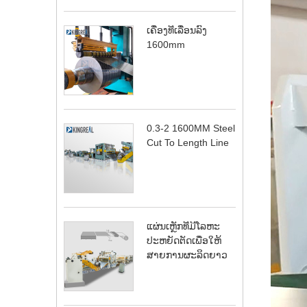
ເຄື່ອງທີ່ເລື່ອນລົງ
1600mm
0.3-2 1600MM Steel
Cut To Length Line
ແຜ່ນເຫຼັກທີ່ມີໂລຫະ
ປະຫຍັດຕັດເພື່ອໃຫ້
ສາຍການຜະລິດຍາວ