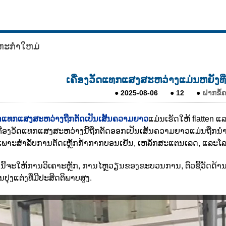
ຫະກໍາໃຫມ່
ເຄື່ອງວັດແທກແສງສະຫວ່າງແມ່ນຫຍັງທີ່
●
2025-08-06
●
12
●
ຝາກຂໍ້
ວັດແທກແສງສະຫວ່າງຖືກຕັດເປັນເສັ້ນຄວາມຍາວ
ແມ່ນເຮັດໃຫ້ flatten 
ເຄື່ອງວັດແທກແສງສະຫວ່າງນີ້ຖືກຕັດອອກເປັນເສັ້ນຄວາມຍາວແມ່ນຖືກນ
ພາະສໍາລັບການຕັດເຫຼັກກ້າກາກບອນເຢັນ, ເຫລັກສະແຕນເລດ, ແລະໂລຫ
ີ້ຈະໃຫ້ການວິເຄາະຫຼັກ, ການໄຫຼວຽນຂອງຂະບວນການ, ຕົວຊີ້ວັດດ້ານວິ
ປຸງແຕ່ງທີ່ມີປະສິດຕິພາບສູງ.