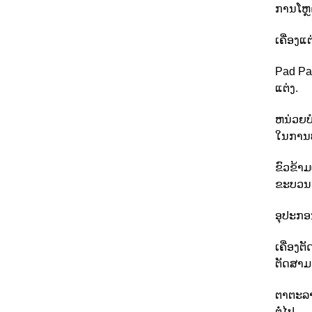
ການໂຫຼດ
ເຄື່ອງ
Pad Pad
ແຕ່ງ.
ຫນ່ວຍບໍ
ໃນການປຸ
ຂົວຂ້າ
ຂະບວນ
ອຸປະກອນ
ເຄື່ອງຕ
ຕັດສາມ
ຕາຕະລາ
ຕໍ່ໄປ.