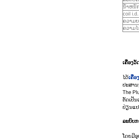
ນ້ໍາຫນັ
coil i.d.
ຄວາມຍ
ຄວາມໄ
ເຄື່ອງວ
ໄດ້
ເຄື່
ປະສານງ
The Pl
ຕັດເປັ
ປ່ຽນແປ
ລະບົບກ
ໂດຍມີອ