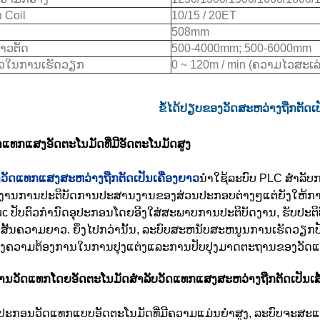
ກ Coil
10/15 / 20ET
508mm
າວຕັດ
500-4000mm; 500-6000mm
ວໃນການເຮັດວຽກ
0 ~ 120m / min (ຄວາມໄວສະເລ່
ຂໍ້ໄດ້ປຽບຂອງວັດສະຫວ່າງຖືກຕັດເປ
ັດແທກແສງອັດຕະໂນມັດທີ່ມີອັດຕະໂນມັດສູງ
ອງວັດແທກແສງສະຫວ່າງຖືກຕັດເປັນເຄື່ອງຍາວ
ນໍາໃຊ້ລະບົບ PLC ສໍາລັບກ
ານການປະຕິບັດການປະສານງານຂອງສ່ວນປະກອບຕ່າງໆແຕ່ຍັງໃຫ້ກ
uc ປັບຕົວກໍານົດອຸປະກອນໂດຍອີງໃສ່ສະພາບການປະຕິບັດງານ, ຮັບປະຕິບ
ນເສັ້ນຄວາມຍາວ. ຍິ່ງໄປກວ່ານັ້ນ, ລະບົບສະຫນັບສະຫນູນການເຮັດວຽກປ
ງຄວາມຕ້ອງການໃນການປຸງແຕ່ງແລະການປັບປຸງມາດຕະຖານຂອງວັດແທກແສ
ານວັດແທກໂດຍອັດຕະໂນມັດສໍາລັບວັດແທກແສງສະຫວ່າງຖືກຕັດເປັນເ
ຸປະກອນວັດແທກແບບອັດຕະໂນມັດທີ່ມີຄວາມແມ່ນຍໍາສູງ, ລະບົບຈະ