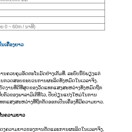
ຍ 0 ~ 60m / ນາທີ)
ັນເຄື່ອງຍາວ
ານຄວບຄຸມອັດຕະໂນມັດຢ່າງເຕັມທີ່. ລະບົບນີ້ບໍ່ພຽງແຕ່
ານກວດສອບຂະບວນການຜະລິດທັງຫມົດໃນເວລາຈິງ.
ັດງານທີ່ດີທີ່ສຸດຂອງວັດແທກແສງສະຫວ່າງທັງຫມົດຖືກ
ັບຕົວຂອງພາລາມິເຕີທີ່ໄວ, ປັບປ່ຽນແປງໃຫມ່ໃນການ
ງສະຫວ່າງທີ່ຖືກຕັດອອກເປັນເຄື່ອງທີ່ມີຄວາມຍາວ.
ສັ້ນຄວາມຍາວ
ສະແດງຄວາມຍາວຂອງການຕັດແລະການຜະລິດໃນເວລາຈິງ,