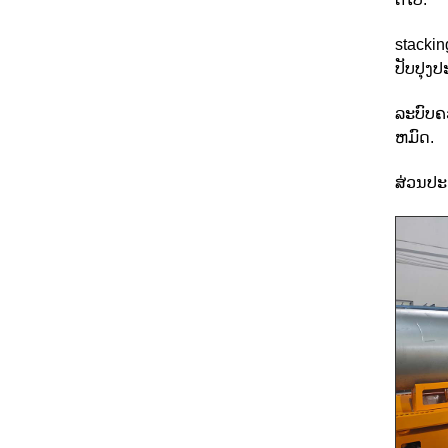
stackin
ປັບປຸງປ
ລະບົບຄ
ຫມົດ.
ສ່ວນປະ