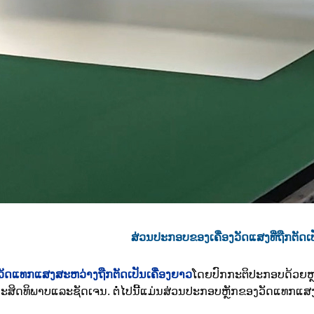
ສ່ວນປະກອບຂອງເຄື່ອງວັດແສງທີ່ຖືກຕັດ
ງວັດແທກແສງສະຫວ່າງຖືກຕັດເປັນເຄື່ອງຍາວ
ໂດຍປົກກະຕິປະກອບດ້ວຍຫຼ
ມີປະສິດທິພາບແລະຊັດເຈນ. ຕໍ່ໄປນີ້ແມ່ນສ່ວນປະກອບຫຼັກຂອງວັດແທກແສ