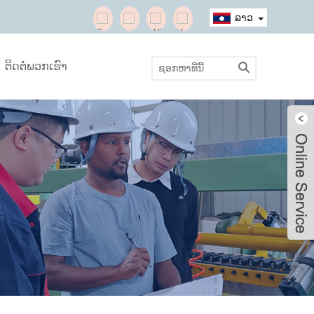
ລາວ
ຕິດຕໍ່ພວກເຮົາ