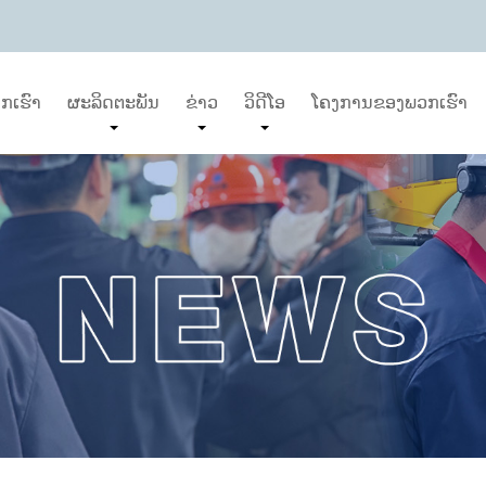
ກເຮົາ
ຜະລິດຕະພັນ
ຂ່າວ
ວິດີໂອ
ໂຄງການຂອງພວກເຮົາ