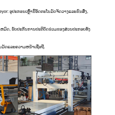
eyor:
ອຸປະກອນເຫຼົ່ານີ້ອັດຕະໂນມັດຈັດວາງແລະຂົນສົ່ງ,
ຫມົດ, ຮັບປະກັນການປະຕິບັດຮ່ວມຂອງສ່ວນປະກອບທັງ
ມັດແລະຄວາມຫນ້າເຊື່ອຖື.