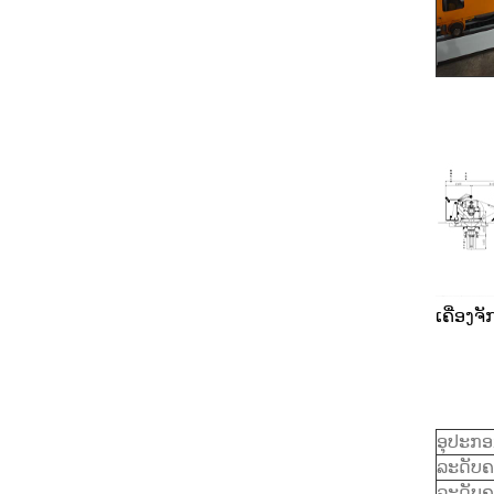
ເຄື່ອງ
ອຸປະກ
ລະດັບ
ລະດັບຄ