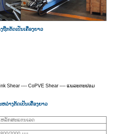
ືກຕັດເປັນເຄື່ອງຍາວ
ink Shear ---- CoPVE Shear ---- ແພລະຕະຟອມ
ຫວ່າງຕັດເປັນເຄື່ອງຍາວ
ີ, ເຫລັກສະແຕນເລດ
1800/2000 ມມ