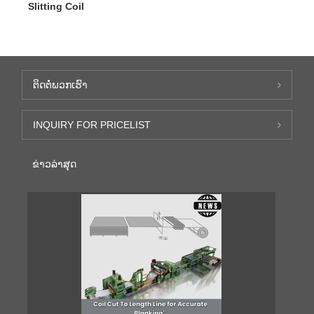
Slitting Coil
ຕິດ​ຕໍ່​ພວກ​ເຮົາ
INQUIRY FOR PRICELIST
ຂ່າວ​ລ່າ​ສຸດ