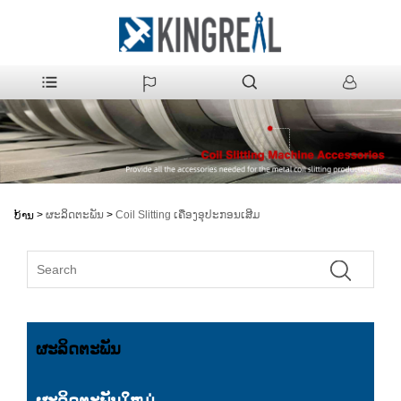
>
ຜະລິດຕະພັນ
>
Coil Slitting ເຄື່ອງອຸປະກອນເສີມ
ບ້ານ
ຜະລິດຕະພັນ