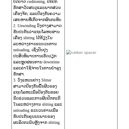
ບົດບາດ cushioning, ປົກປັກ
ຮັກສາວັດສະດຸແລະພາກສ່ວນ
ເຄື່ອງຈັກ, ແລະປ້ອງກັນຄວາມ
ເສຍຫາຍທີ່ເກີດຈາກຜົນກະທົບ.
2. Unwinding ວົງຢາງສາມາດ
ຮັບປະກັນວ່າແຖບໂລຫະຜ່ານ
ເຄື່ອງ slitting ໄດ້ກ້ຽງໃນ
ລະຫວ່າງການຂະບວນການ
unloading, ເຊິ່ງປັບປຸງ
ປະສິດທິພາບການເຮັດວຽກ
ແລະຫຼຸດຜ່ອນການ downtime
ແລະຄ່າໃຊ້ຈ່າຍໃນການບໍາລຸງ
ຮັກສາ.
3. ວົງແຫວນຢາງ Slitter
ສາມາດປ້ອງກັນພື້ນຜິວຂອງ
ແຖບໂລຫະເພື່ອປ້ອງກັນຮອຍ
ຂີດຂ່ວນແລະການຜິດປົກກະຕິ
ໃນລະຫວ່າງການ slitting ແລະ
unloading ຂະບວນການເພື່ອ
ຮັບປະກັນຄຸນນະພາບຂອງ
ຜະລິດຕະພັນຫຼັງຈາກ slitting.