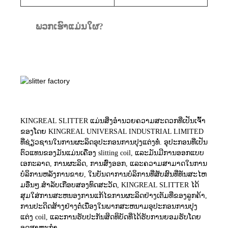
ພວກເຮົາແມ່ນໃຜ?
KINGREAL SLITTER ແມ່ນສິ່ງອໍານວຍຄວາມສະດວກທີ່ເປັນເຈົ້າ
ຂອງໂດຍ KINGREAL UNIVERSAL INDUSTRIAL LIMITED
ທີ່ຊ່ຽວຊານໃນການຜະລິດອຸປະກອນການປຸງແຕ່ງທໍ່. ອຸປະກອນທີ່ເປັນ
ຕົວແທນຂອງມັນແມ່ນເຄື່ອງ slitting coil, ແລະມັນມີການອອກແບບ
ເອກະລາດ, ການຜະລິດ, ການສົ່ງອອກ, ແລະຄວາມສາມາດໃນການ
ບໍລິການຫລັງການຂາຍ, ໃນບັນດາການບໍລິການທີ່ສັບສົນທີ່ທັນສະໄຫ
ມອື່ນໆ.
ສໍາລັບເກືອບສອງທົດສະວັດ, KINGREAL SLITTER ໄດ້
ສຸມໃສ່ການສະຫນອງການແກ້ໄຂການຜະລິດຢ່າງເຕັມທີ່ຂອງລູກຄ້າ,
ການປະດິດສ້າງຢ່າງຕໍ່ເນື່ອງໃນພາກສະຫນາມອຸປະກອນການປຸງ
ແຕ່ງ coil, ແລະການຮັບປະກັນສິດທິບັດທີ່ໄດ້ຮັບການຍອມຮັບໂດຍ
ອຸດສາຫະກໍາ.