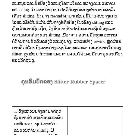
ສະຫນູນແລະປົກປ້ອງວັດສະດຸໂລຫະໃນລະຫວ່າງຂະບວນການ
unloading. ໃນລະຫວ່າງການປະຕິບັດງານຂອງສາຍການຜະລິດ
ເຄື່ອງ slitting, ວົງຢາງ rewind ສາມາດຊ່ວຍຊີ້ນໍາແລະວາງແຖບ
ໂລຫະເພື່ອຮັບປະກັນເສັ້ນທາງທີ່ຖືກຕ້ອງໃນເຄື່ອງ slitting ແລະ
ຫຼີກເວັ້ນການຊົດເຊີຍ, ດັ່ງນັ້ນການຮັບປະກັນຄວາມຖືກຕ້ອງແລະ
ຄວາມສອດຄ່ອງຂອງ slitting.
ເນື່ອງຈາກຄວາມຍືດຍຸ່ນແລະການ
ຕໍ່ຕ້ານການຂັດຂືນຂອງວັດສະດຸຢາງ, ແຫວນຢາງ rewind ຫຼຸດຜ່ອນ
ການຕິດຕໍ່ໂດຍກົງລະຫວ່າງແຖບໂລຫະແລະພາກສ່ວນພາຍໃນຂອງ
slitter, ຫຼຸດຜ່ອນ friction ແລະການສວມໃສ່ແລະຍືດອາຍຸຂອງເຄື່ອງ
ແລະວັດສະດຸ.
ຄຸນສົມບັດຂອງ Slitter Rubber Spacer
1. ວົງແຫວນຢາງສາມາດດູດ
ຊຶມການສັ່ນສະເທືອນແລະຜົນ
ກະທົບຂອງແຖບໂລຫະໃນ
ຂະບວນການ slitting, ມີ