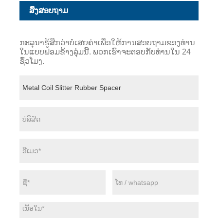
ສົ່ງສອບຖາມ
ກະລຸນາຮູ້ສຶກວ່າບໍ່ເສຍຄ່າເພື່ອໃຫ້ການສອບຖາມຂອງທ່ານ
ໃນແບບຟອມຂ້າງລຸ່ມນີ້. ພວກເຮົາຈະຕອບກັບທ່ານໃນ 24
ຊົ່ວໂມງ.