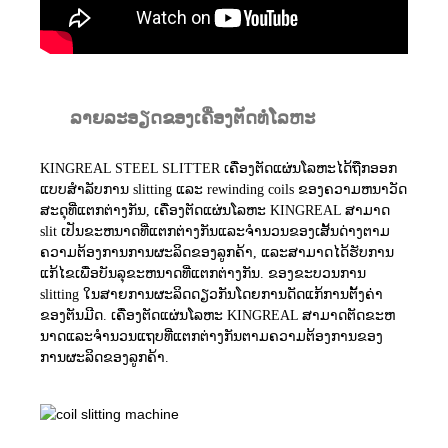
ລາຍລະອຽດຂອງເຄື່ອງຕັດທໍ່ໂລຫະ
KINGREAL STEEL SLITTER ເຄື່ອງຕັດແຜ່ນໂລຫະໄດ້ຖືກອອກ
ແບບສໍາລັບການ slitting ແລະ rewinding coils ຂອງຄວາມຫນາວັດ
ສະດຸທີ່ແຕກຕ່າງກັນ, ເຄື່ອງຕັດແຜ່ນໂລຫະ KINGREAL ສາມາດ
slit ເປັນຂະຫນາດທີ່ແຕກຕ່າງກັນແລະຈໍານວນຂອງເສັ້ນດ່າງຕາມ
ຄວາມຕ້ອງການການຜະລິດຂອງລູກຄ້າ, ແລະສາມາດໄດ້ຮັບການ
ແກ້ໄຂເພື່ອບັນລຸຂະຫນາດທີ່ແຕກຕ່າງກັນ. ຂອງຂະບວນການ
slitting ໃນສາຍການຜະລິດດຽວກັນໂດຍການດັດແກ້ການຕັ້ງຄ່າ
ຂອງຕັນມີດ. ເຄື່ອງຕັດແຜ່ນໂລຫະ KINGREAL ສາມາດຕັດຂະຫ
ນາດແລະຈໍານວນແຖບທີ່ແຕກຕ່າງກັນຕາມຄວາມຕ້ອງການຂອງ
ການຜະລິດຂອງລູກຄ້າ.