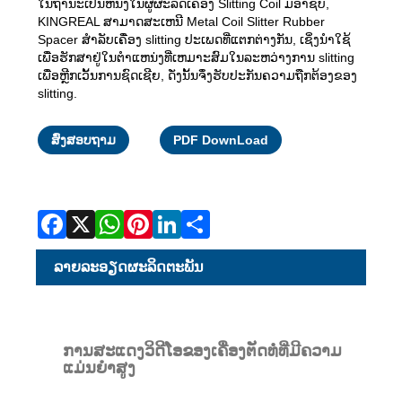
ໃນຖານະເປັນຫນຶ່ງໃນຜູ້ຜະລິດເຄື່ອງ Slitting Coil ມືອາຊີບ,
KINGREAL ສາມາດສະເຫນີ Metal Coil Slitter Rubber
Spacer ສໍາລັບເຄື່ອງ slitting ປະເພດທີ່ແຕກຕ່າງກັນ, ເຊິ່ງນໍາໃຊ້
ເພື່ອຮັກສາຢູ່ໃນຕໍາແຫນ່ງທີ່ເຫມາະສົມໃນລະຫວ່າງການ slitting
ເພື່ອຫຼີກເວັ້ນການຊົດເຊີຍ, ດັ່ງນັ້ນຈຶ່ງຮັບປະກັນຄວາມຖືກຕ້ອງຂອງ
slitting.
Facebook
X
WhatsApp
Pinterest
LinkedIn
Share
ສົ່ງສອບຖາມ
PDF DownLoad
ລາຍ​ລະ​ອຽດ​ຜະ​ລິດ​ຕະ​ພັນ
ການສະແດງວິດີໂອຂອງເຄື່ອງຕັດທໍ່ທີ່ມີຄວາມ
ແມ່ນຍໍາສູງ