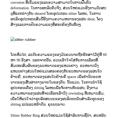
corrosion ທີ່ເຂັ້ມແຂງແລະຄວາມສາມາດໃນການຟື້ນຕົວ
deformation. ໃນການຜະລິດຕົວຈິງ, ສ່ວນໃຫຍ່ແມ່ນອີງຕາມວັດສະ
ດຸທີ່ແຕກຕ່າງກັນ sheared ໂດຍອຸປະກອນ slitter ໂລຫະ, ໃນການ
ຜະລິດອຸປະກອນເສີມນີ້ອີງຕາມຄວາມຫນາຂອງແຜ່ນ shear, ໂຄງ
ສ້າງແລະການປັບຄວາມແຂງທີ່ສອດຄ້ອງກັນອື່ນໆ.
ໂດຍທົ່ວໄປ, ລະດັບຄວາມແຂງຂອງມັນຄວນຈະຖືກຮັກສາໄວ້ຢູ່ທີ່ 60
ຫາ 90 ອົງສາ. ນອກຈາກນັ້ນ, ຄວນເອົາໃຈໃສ່ກັບການເລືອກທີ່
ສົມເຫດສົມຜົນຂອງຂະຫນາດຂອງແຫວນຢາງ. ຂະຫນາດວົງ
ແຫວນຢາງສ່ວນໃຫຍ່ແມ່ນສອດຄ່ອງກັບຂະຫນາດຂອງແຜ່ນໃບ
ຄ້າຍຄື, ຂະຫນາດຂອງແຜ່ນໃບຄ້າຍຄື spacer ເພື່ອກໍານົດຂະຫ
ນາດຂອງເສັ້ນຜ່າກາງພາຍໃນຂອງຕົນ. ນັ້ນແມ່ນ, ໃນການນໍາໃຊ້
ອຸປະກອນເຄື່ອງ slitting ໂລຫະເພື່ອຈັດການກັບແຜ່ນ, ອີງຕາມ
ຄວາມຫນາຂອງແຜ່ນທີ່ຈະເລືອກເອົາວົງ rewinding ທີ່ເຫມາະສົມ,
ເພື່ອໃຫ້ແນ່ໃຈວ່າຮູບລັກສະນະຂອງຜະລິດຕະພັນສໍາເລັດຮູບຂອງ
slitting ແປແລະຫນ້າດິນ. ຄຸນນະພາບ.
Slitter Rubber Ring ສ່ວນໃຫຍ່ແມ່ນໃຊ້ສໍາລັບການຊີ້ນໍາ, ສະຫນັບ