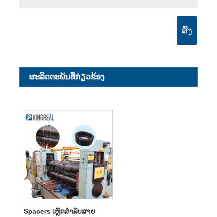
ສົ່ງ
ຜະ​ລິດ​ຕະ​ພັນ​ທີ່​ກ່ຽວ​ຂ້ອງ
Spacers ເຫຼັກສໍາລັບສາຍ