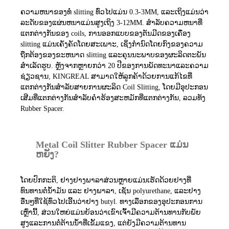
ຄວາມຫນາຂອງທໍ່ slitting ທົ່ວໄປແມ່ນ 0.3-3MM, ແລະເຖິງແມ່ນວ່າ
ລະດັບຂອງແຜ່ນຫນາແມ່ນສູງເຖິງ 3-12MM. ສໍາລັບຄວາມຫນາທີ່
ແຕກຕ່າງກັນຂອງ coils, ການອອກແບບຂອງຕັນມີດຂອງເຄື່ອງ
slitting ແມ່ນເຄັ່ງຄັດໂດຍສະເພາະ, ເຊິ່ງກໍານົດໂດຍກົງຂອງຄວາມ
ຖືກຕ້ອງຂອງຂະຫນາດ slitting ແລະຄຸນນະພາບຂອງຜະລິດຕະພັນ
ສໍາເລັດຮູບ. ຫຼັງຈາກຫຼາຍກວ່າ 20 ປີຂອງການພັດທະນາແລະຄວາມ
ຊ່ຽວຊານ, KINGREAL ສາມາດໃຫ້ລູກຄ້າດ້ວຍການແກ້ໄຂທີ່
ແຕກຕ່າງກັນສໍາລັບສາຍການຜະລິດ Coil Slitting, ໂດຍມີອຸປະກອນ
ເສີມທີ່ແຕກຕ່າງກັນສໍາລັບຄໍາຮ້ອງສະຫມັກທີ່ແຕກຕ່າງກັນ, ລວມທັງ
Rubber Spacer.
Metal Coil Slitter Rubber Spacer ແມ່ນ
ຫຍັງ?
ໂດຍປົກກະຕິ, ຢາງຢາງພາລາສ່ວນຫຼາຍແມ່ນເຮັດດ້ວຍຢາງທີ່
ທົນທານຕໍ່ນໍ້າມັນ ແລະ ຢາງພາລາ, ເຊັ່ນ polyurethane, ແລະຢາງ
ອື່ນໆທີ່ໃຊ້ທົ່ວໄປເອີ້ນວ່າຢາງ butyl. ທາງເລືອກຂອງອຸປະກອນການ
ເຫຼົ່ານີ້, ສ່ວນໃຫຍ່ແມ່ນຍ້ອນວ່າເຂົາເຈົ້າມີຄວາມຕ້ານທານກັບພັຍ
ສູງແລະການຕໍ່ຕ້ານນ້ໍາທີ່ເຂັ້ມແຂງ, ແຕ່ຍັງມີຄວາມຕ້ານທານ