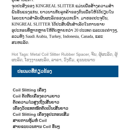
ຈຸດປະສົງຂອງ KINGREAL SLITTER ແມ່ນເພື່ອສ້າງຄວາມສໍາ
ພັນອັນແຂງແກ່ນ, ຍາວນານກັບລູກຄ້າຂອງຕົນເພື່ອໃຫ້ໄດ້ປຽບໃນ
ໄລຍະຍາວສໍາລັບຜົນຜະລິດຂອງພວກເຂົາ. ມາຮອດປະຈຸບັນ,
KINGREAL SLITTER ໄດ້ປະສົບຜົນສໍາເລັດໃນການຂາຍ
ອຸປະກອນທີ່ຫຼາກຫຼາຍໃຫ້ກັບຫຼາຍກວ່າ 20 ປະເທດ ແລະເຂດຕ່າງໆ,
ລວມທັງ Saudi Arabia, Turkey, Indonesia, Canada, ແລະ
ສະຫະລັດ.
Hot Tags: Metal Coil Slitter Rubber Spacer, ຈີນ, ຜູ້ຜະລິດ, ຜູ້
ຜະລິດ, ໂຮງງານຜະລິດ, ລາຄາ, ວົງຢືມ, ຄຸນນະພາບ
ປະເພດທີ່ກ່ຽວຂ້ອງ
Coil Slitting ເຄື່ອງ
Coil ຕັດກັບເຄື່ອງຄວາມຍາວ
ຕັດຄວາມໄວສູງເຖິງເສັ້ນຍາວ
ເຄື່ອງວັດແທກໜັກຕັດເປັນເສັ້ນຍາວ
Coil Slitting ເຄື່ອງອຸປະກອນເສີມ
ສາຍການຫຸ້ມຫໍ່ Coil
ສາຍຂະບວນການ Coil ອື່ນໆ