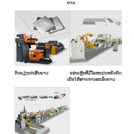
ຍາວ
ຕັດພຽງແຕ່ເສັ້ນຍາວ
ແຜ່ນເຫຼັກທີ່ມີໂລຫະປະຫຍັດຕັດ
ເພື່ອໃຫ້ສາຍການຜະລິດຍາວ