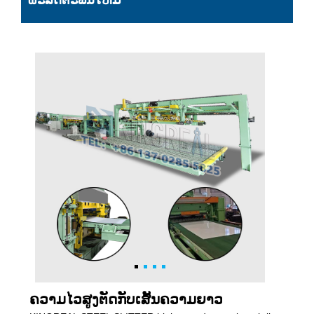
ຜະລິດຕະພັນໃຫມ່
ຄວາມໄວສູງຕັດກັບເສັ້ນຄວາມຍາວ