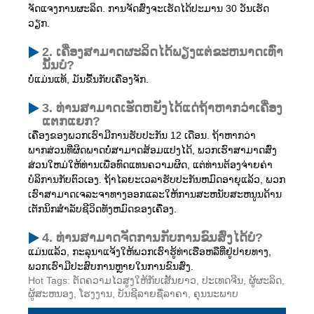
ຈັດແຈງການຜະລິດ. ການຈັດສົ່ງຈະເຮັດໄດ້ປະມານ 30 ວັນເຮັດ
ວຽກ.
2. ເຄື່ອງສາມາດຜະລິດໄດ້ພຽງແຕ່ຂະຫນາດເທົ່າ
ນັ້ນບໍ?
ບໍ່ແມ່ນແທ້, ມັນຂື້ນກັບເຄື່ອງຈັກ.
3. ທ່ານສາມາດເຮັດຫຍັງໄດ້ແດ່ຖ້າຫາກວ່າເຄື່ອງ
ແຕກແຍກ?
ເຄື່ອງຂອງພວກເຮົາມີການຮັບປະກັນ 12 ເດືອນ. ຖ້າຫາກວ່າ
ພາກສ່ວນທີ່ຜິດພາດບໍ່ສາມາດສ້ອມແປງໄດ້, ພວກເຮົາສາມາດສົ່ງ
ສ່ວນໃຫມ່ໃຫ້ທ່ານເພື່ອທົດແທນຄວາມຜິດ, ແຕ່ທ່ານຕ້ອງຈ່າຍຄ່າ
ບໍລິການກັບຕົວເອງ. ຖ້າໄລຍະເວລາຮັບປະກັນຫມົດອາຍຸແລ້ວ, ພວກ
ເຮົາສາມາດເຈລະຈາທາງອອກແລະໃຫ້ການສະຫນັບສະຫນູນດ້ານ
ເຕັກນິກສໍາລັບຊີວິດທັງຫມົດຂອງເຄື່ອງ.
4. ທ່ານສາມາດຈັດການກັບການຂົນສົ່ງໄດ້ບໍ?
ແມ່ນແລ້ວ, ກະລຸນາແຈ້ງໃຫ້ພວກເຮົາຮູ້ທ່າເຮືອຫລືທີ່ຢູ່ປາຍທາງ,
ພວກເຮົາມີປະສົບການຫຼາຍໃນການຂົນສົ່ງ.
Hot Tags: ຕັດຄວາມໄວສູງໃຫ້ກັບເສັ້ນຍາວ, ປະເທດຈີນ, ຜູ້ຜະລິດ,
ຜູ້ສະຫນອງ, ໂຮງງານ, ບັນຊີລາຍຊື່ລາຄາ, ຄຸນນະພາບ