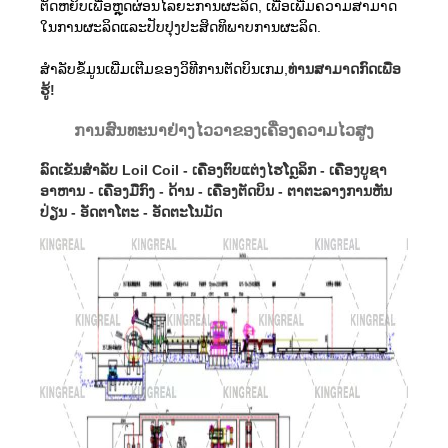
ຕັດຫຍິບເພື່ອຫຼຸດຜ່ອນໄລຍະການຜະລິດ, ເພື່ອເພີ່ມຄວາມສາມາດ
ໃນການຜະລິດແລະປັບປຸງປະສິດທິພາບການຜະລິດ.
ສໍາລັບຂໍ້ມູນເພີ່ມເຕີມຂອງວິທີການຕັດບິນເກມ,
ທ່ານສາມາດກົດເພື່ອ
ຮູ້!
ການສົນທະນາຢ່າງໄວວາຂອງເຄື່ອງຄວາມໄວສູງ
ລົດເຂັນສໍາລັບ Loil Coil - ເຄື່ອງຕົບແຕ່ງໄຮໂດຼລິກ - ເຄື່ອງບູຊາ
ອາຫານ - ເຄື່ອງມືກົງ - ດ້ານ - ເຄື່ອງຕັດບິນ - ຕາຕະລາງການຫັນ
ປ່ຽນ - ອັດຕາໂຕະ - ອັດຕະໂນມັດ