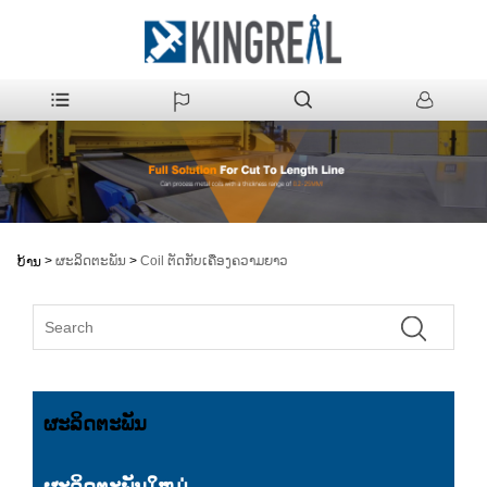
>
ຜະລິດຕະພັນ
>
Coil ຕັດກັບເຄື່ອງຄວາມຍາວ
ບ້ານ
ຜະລິດຕະພັນ