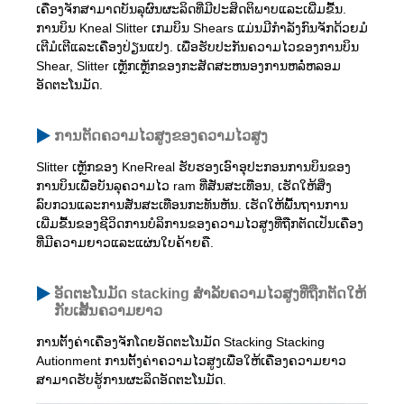
ເຄື່ອງຈັກສາມາດບັນລຸຜົນຜະລິດທີ່ມີປະສິດຕິພາບແລະເພີ່ມຂື້ນ.
ການບິນ Kneal Slitter ເກມບິນ Shears ແມ່ນມີກໍາລັງກົນຈັກດ້ວຍມໍ
ເຕີມໍເຕີແລະເຄື່ອງປ່ຽນແປງ. ເພື່ອຮັບປະກັນຄວາມໄວຂອງການບິນ
Shear, Slitter ເຫຼັກເຫຼັກຂອງກະສັດສະຫນອງການຫລໍ່ຫລອມ
ອັດຕະໂນມັດ.
ການຕັດຄວາມໄວສູງຂອງຄວາມໄວສູງ
Slitter ເຫຼັກຂອງ KneRreal ຮັບຮອງເອົາອຸປະກອນການບິນຂອງ
ການບິນເພື່ອບັນລຸຄວາມໄວ ram ທີ່ສັ່ນສະເທືອນ, ເຮັດໃຫ້ສິ່ງ
ລົບກວນແລະການສັ່ນສະເທືອນກະທັນຫັນ. ເຮັດໃຫ້ພື້ນຖານການ
ເພີ່ມຂື້ນຂອງຊີວິດການບໍລິການຂອງຄວາມໄວສູງທີ່ຖືກຕັດເປັນເຄື່ອງ
ທີ່ມີຄວາມຍາວແລະແຜ່ນໃບຄ້າຍຄື.
ອັດຕະໂນມັດ stacking ສໍາລັບຄວາມໄວສູງທີ່ຖືກຕັດໃຫ້
ກັບເສັ້ນຄວາມຍາວ
ການຕັ້ງຄ່າເຄື່ອງຈັກໂດຍອັດຕະໂນມັດ Stacking Stacking
Autionment ການຕັ້ງຄ່າຄວາມໄວສູງເພື່ອໃຫ້ເຄື່ອງຄວາມຍາວ
ສາມາດຮັບຮູ້ການຜະລິດອັດຕະໂນມັດ.