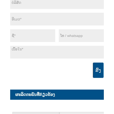
ສົ່ງ
ຜະ​ລິດ​ຕະ​ພັນ​ທີ່​ກ່ຽວ​ຂ້ອງ