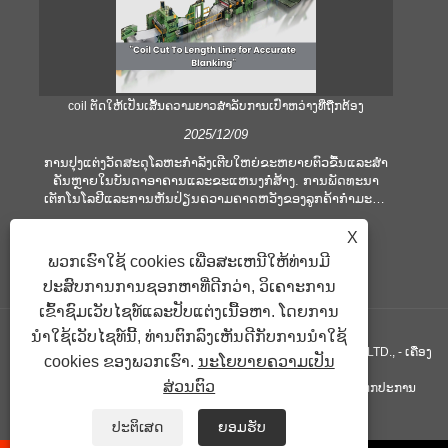
coil ຕັດໃຫ້ເປັນເສັ້ນຄວາມຍາວສໍາລັບການເປົ່າຫວ່າງທີ່ຖືກຕ້ອງ
ຄ
2025/12/09
ການປຸງແຕ່ງວັດສະດຸໂລຫະກໍາລັງເຕີບໃຫຍ່ຂະຫຍາຍຕົວຂື້ນແລະສໍາ
ຄັນຫຼາຍໃນບັນດາອາຄານແລະຂະແຫນງກໍ່ສ້າງ. ການພັດທະນາ
ໃ
ເຕັກໂນໂລຢີແລະການຫັນປ່ຽນຄວາມຄາດຫວັງຂອງລູກຄ້າກໍາມະກໍາ
ເ
ບໍລິສັດເພື່ອຕອບສະຫນອງເງື່ອນໄຂການຜະລິດທີ່ຍິ່ງໃຫຍ່ແລະຄວາມ
ອຸປ
ຕ້ອງການດ້ານຄຸນນະພາບ. ເຕັກນິກການປຸງແຕ່ງມືແບບທໍາມະດາແມ່ນ
X
ຫ
ບໍ່ພຽງພໍທີ່ຈະຕອບສະຫນອງຄວາມຕ້ອງການຂອງອຸດສາຫະກໍາທີ່ທັນ
ປ
ພວກເຮົາໃຊ້ cookies ເພື່ອສະເຫນີໃຫ້ທ່ານມີ
ສະໄຫມ, ໂດຍສະເພາະໃນການສະແຫວງຫາຄວາມຖືກຕ້ອງແລະ
ຕອ
ປະສົບການການຊອກຫາທີ່ດີກວ່າ, ວິເຄາະການ
ປະສິດທິພາບສູງ. ເພາະສະນັ້ນ, coil ການຕັດໄປຫາເສັ້ນຄວາມຍາວ
ໄດ້ເກີດຂື້ນເປັນອຸປະກອນປະມວນຜົນ coil.
ເຂົ້າຊົມເວັບໄຊທ໌ແລະປັບແຕ່ງເນື້ອຫາ. ໂດຍການ
ນໍາໃຊ້ເວັບໄຊທ໌ນີ້, ທ່ານຕົກລົງເຫັນດີກັບການນໍາໃຊ້
ສະຫງວນລິຂະສິດ © GUANGZHOU KINGREAL MACHINERY CO., LTD., - ເຄື່ອງ
cookies ຂອງພວກເຮົາ.
ນະໂຍບາຍຄວາມເປັນ
ສ່ວນຕົວ
ຕັດທໍ່, ຕັດທໍ່ເສັ້ນໃຫ້ຍາວ, ຕັດໂລຫະເປັນເສັ້ນຍາວ - ສະຫງວນລິຂະສິດທຸກປະການ
ລິ້ງຄ໌
Sitemap
RSS
XML
Privacy Policy
ປະຕິເສດ
ຍອມຮັບ