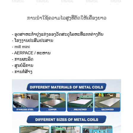
ການນໍາໃຊ້ຄວາມໄວສູງທີ່ຕັດໃຫ້ເຄື່ອງຍາວ
- ອຸດສາຫະກໍາປຸງແຕ່ງຂອງວັດສະດຸໂລຫະທີ່ແຕກຕ່າງກັນ
- ໂຮງງານປະສົມປະສານ
- mill mini
- AERPACE / ທະຫານ
- ການຜະລິດ
- ສູນບໍລິການ
- ການກໍ່ສ້າງ