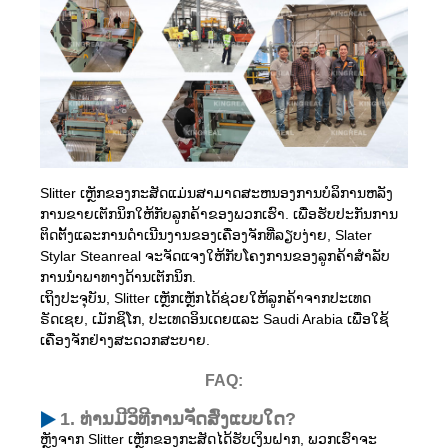
Slitter ເຫຼັກຂອງກະສັດແມ່ນສາມາດສະຫນອງການບໍລິການຫລັງ
ການຂາຍເຕັກນິກໃຫ້ກັບລູກຄ້າຂອງພວກເຮົາ. ເພື່ອຮັບປະກັນການ
ຕິດຕັ້ງແລະການດໍາເນີນງານຂອງເຄື່ອງຈັກທີ່ລຽບງ່າຍ, Slater
Stylar Steanreal ຈະຈັດແຈງໃຫ້ກັບໂຄງການຂອງລູກຄ້າສໍາລັບ
ການນໍາພາທາງດ້ານເຕັກນິກ.
ເຖິງປະຈຸບັນ, Slitter ເຫຼັກເຫຼັກໄດ້ຊ່ວຍໃຫ້ລູກຄ້າຈາກປະເທດ
ຣັດເຊຍ, ເມັກຊິໂກ, ປະເທດອິນເດຍແລະ Saudi Arabia ເພື່ອໃຊ້
ເຄື່ອງຈັກຢ່າງສະດວກສະບາຍ.
FAQ:
1. ທ່ານມີວິທີການຈັດສົ່ງແບບໃດ?
ຫຼັງຈາກ Slitter ເຫຼັກຂອງກະສັດໄດ້ຮັບເງິນຝາກ, ພວກເຮົາຈະ