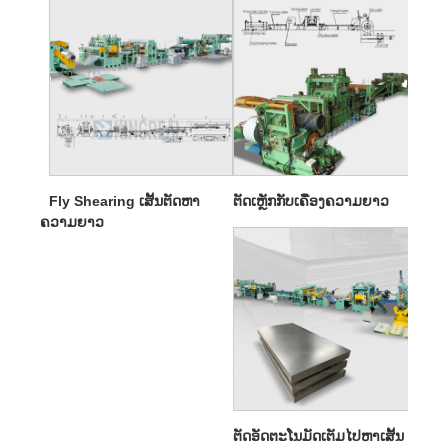
Fly Shearing ເສັ້ນຕັດຫາ
ຕັດເຫຼັກກັບເຄື່ອງຄວາມຍາວ
ຄວາມຍາວ
ຕັດອັດຕະໂນມັດເຕັມໄປຫາເສັ້ນ