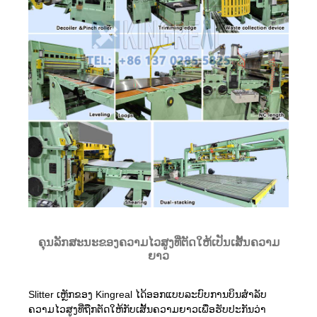
ຄຸນລັກສະນະຂອງຄວາມໄວສູງທີ່ຕັດໃຫ້ເປັນເສັ້ນຄວາມ
ຍາວ
Slitter ເຫຼັກຂອງ Kingreal ໄດ້ອອກແບບລະບົບການບິນສໍາລັບ
ຄວາມໄວສູງທີ່ຖືກຕັດໃຫ້ກັບເສັ້ນຄວາມຍາວເພື່ອຮັບປະກັນວ່າ