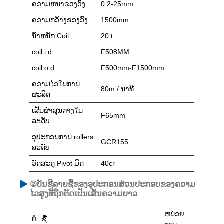
ຄວາມຫນາຂອງວົງ
0.2-25mm
ຄວາມກວ້າງຂອງວົງ
1500mm
ນ້ໍາຫນັກ Coil
20 t
coil i.d.
F508MM
coil o.d
F500mm-F1500mm
ຄວາມໄວໃນການ
80m / ນາທີ
ຜະລິດ
ເສັ້ນຜ່າສູນກາງໃນ
F65mm
ລະດັບ
ອຸປະກອນການ rollers
GCR155
ລະດັບ
ວັດສະດຸ Pivot ມີດ
40cr
②ບັນຊີລາຍຊື່ຂອງອຸປະກອນສ່ວນປະກອບຂອງຄວາມ
ໄວສູງທີ່ຖືກຕັດເປັນເສັ້ນຄວາມຍາວ
ຫນ່ວຍ
ບໍ່
ຊື່