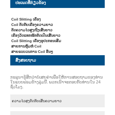
ປະເພດທີ່ກ່ຽວຂ້ອງ
Coil Slitting ເຄື່ອງ
Coil ຕັດກັບເຄື່ອງຄວາມຍາວ
ຕັດຄວາມໄວສູງເຖິງເສັ້ນຍາວ
ເຄື່ອງວັດແທກໜັກຕັດເປັນເສັ້ນຍາວ
Coil Slitting ເຄື່ອງອຸປະກອນເສີມ
ສາຍການຫຸ້ມຫໍ່ Coil
ສາຍຂະບວນການ Coil ອື່ນໆ
ສົ່ງສອບຖາມ
ກະລຸນາຮູ້ສຶກວ່າບໍ່ເສຍຄ່າເພື່ອໃຫ້ການສອບຖາມຂອງທ່ານ
ໃນແບບຟອມຂ້າງລຸ່ມນີ້. ພວກເຮົາຈະຕອບກັບທ່ານໃນ 24
ຊົ່ວໂມງ.