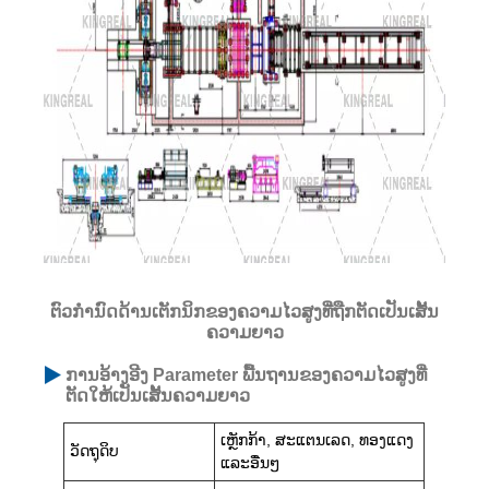
ຕົວກໍານົດດ້ານເຕັກນິກຂອງຄວາມໄວສູງທີ່ຖືກຕັດເປັນເສັ້ນ
ຄວາມຍາວ
ການອ້າງອີງ Parameter ພື້ນຖານຂອງຄວາມໄວສູງທີ່
ຕັດໃຫ້ເປັນເສັ້ນຄວາມຍາວ
ເຫຼັກກ້າ, ສະແຕນເລດ, ທອງແດງ
ວັດຖຸດິບ
ແລະອື່ນໆ