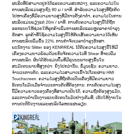
ຜະລິດທີ່ບໍ່ສາມາດປູກໄດ້ແລະຄວາມສະຫວ່າງ, ແລະຄວາມໄວໃນ
ການຜະລິດແມ່ນສູງເຖິງ 80 ມ / ນາທີ. ສໍາລັບຄວາມໄວສູງທີ່ຖືກຕັດ
ໄປຫາເຄື່ອງທີ່ມີຄວາມຍາວສູງທີ່ມີການຕັ້ງຄ່າຕ່ໍາ, ຄວາມໄວໃນການ
ຜະລິດແມ່ນພຽງແຕ່ 20m / ນາທີ. ການຕັດຄວາມໄວສູງນີ້ໄດ້ຖືກ
ອອກແບບໃຫ້ຊ່ວຍໃຫ້ລູກຄ້າເພີ່ມການຜະລິດແລະຫຼຸດລາຄາບໍາລຸງ
ຮັກສາ. ລູກຄ້າທີ່ໃຊ້ຄວາມໄວສູງນີ້ໃຫ້ກັບເສັ້ນຄວາມຍາວໄດ້ເຫັນ
ການຜະລິດເພີ່ມຂື້ນ 22%, ການກໍາຈັດເວລາບໍາລຸງຮັກສາ.
ພະນັກງານ Slitter ຂອງ KENRREAL ໄດ້ຕັດຄວາມໄວສູງນີ້ໃຫ້ມີ
ເຄື່ອງຄວາມຍາວພ້ອມດ້ວຍກົນຈັກຄວາມໄວທີ່ Shear ທີ່ຈະເພີ່ມ
ການຜະລິດ. ຜົນໄດ້ຮັບແມ່ນປື້ມທີ່ມີຄຸນນະພາບສູງຂື້ນໃນ
ສະມັດຕະພາບທີ່ສູງກວ່າ. ຍິ່ງໄປກວ່ານັ້ນ, ຂໍ້ມູນເຊັ່ນ: ຄວາມຍາວ,
ຈໍານວນການຕັດ, ແລະຄວາມໄວສາມາດເຂົ້າໄປໂດຍຜ່ານ HMI
Touchscreen. ຄວາມໄວສູງທີ່ຖືກຕັດເປັນເຄື່ອງທີ່ມີຄວາມຍາວ
ອັດຕະໂນມັດເມື່ອຈໍານວນການຕັດທີ່ຕ້ອງການ. ການຕັດຄວາມໄວສູງ
ນີ້ມີຄວາມຍາວຂອງເຄື່ອງທີ່ສາມາດປັບໄດ້, ຄວາມຖືກຕ້ອງສູງແມັດ,
ແລະການດໍາເນີນງານແບບອັດຕະໂນມັດຢ່າງເຕັມທີ່, ເຮັດໃຫ້ງ່າຍໃນ
ການປະຕິບັດງານແລະຜະລິດໂລຫະແຜ່ນລຽບ.