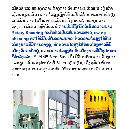
ເພື່ອຕອບສະຫນອງຄວາມຕ້ອງການດ້ານການຜະລິດແບບເຫຼັກກ້າ
ເຫຼັກຂອງກະສັດ ຄວາມໄວສູງເຫຼົ່ານີ້ຕັດເປັນເສັ້ນຄວາມຍາວບໍ່ພຽງ
ແຕ່ເພີ່ມຄວາມໄວໃນການຜະລິດແຕ່ຍັງຕອບສະຫນອງຄວາມ
ຕ້ອງການພິເສດ. ເຫຼົ່ານີ້ລວມມີ
ການບິນທີ່ຖືກຕັດຕໍ່ເສັ້ນຄວາມຍາວ
,
Rotary Shearing ຈະຖືກຕັດເປັນເສັ້ນຄວາມຍາວ
,
swing
shearing ຕັດໃຫ້ເປັນເສັ້ນຄວາມຍາວ
,
ຕັດຄວາມໄວສູງໃຫ້ກັບ
ເຄື່ອງຍາວທີ່ມີການວາງຄູ່
,
ຕັດຄວາມໄວສູງໃຫ້ກັບເຄື່ອງຍາວທີ່ມີ
ເຄື່ອງດັບລະດັບຄູ່
, ແລະ
ຄວາມໄວສູງຕັດກັບເຄື່ອງຍາວທີ່ມີອຸປະກອນ
ທີ່ກໍາລັງແລ່ນ
. SLAINE Steel Steel ຍິນດີຕ້ອນຮັບຄວາມຕ້ອງການ
ແລະຮູບແຕ້ມຂອງທ່ານໄປທີ່ Slitter ເຫຼັກເຫຼັກ, ເຊິ່ງອຸທິດໃຫ້ການ
ສະຫນອງຄວາມໄວສູງສ່ວນຕົວໃຫ້ແກ່ການອອກແບບເສັ້ນຄວາມ
ຍາວ.