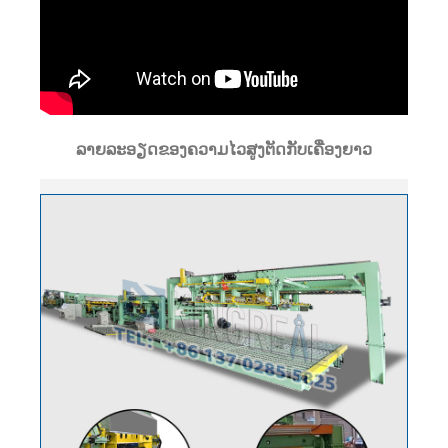
ລາຍລະອຽດຂອງຄວາມໄວສູງຕັດກັບເຄື່ອງຍາວ