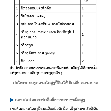
ງານ
1
ນັກອອກແບບໄຮໂດຼລິກ
1
2
ອັບໂຫລດ Trolley
1
3
ອຸປະກອນໃນລະດັບ & ການໃຫ້ອາຫານ
1
ເຄື່ອງ pneumatic clutch ຕັດເຄື່ອງທີ່ມີ
4
1
ຄວາມຍາວ
5
ເຄື່ອງຖູດ
1
6
ເຄື່ອງຈັກກະດານ gantry
1
7
ຂົວ Loop
2
(ຕົວກໍານົດການສະເພາະແລະລາຍຊື່ພາກສ່ວນຕ້ອງໄດ້ຮັບການປັບ
ແຕ່ງຕາມຄວາມຕ້ອງການຂອງລູກຄ້າ.)
ປະໂຫຍດຂອງຄວາມໄວສູງນີ້ຕັດໃຫ້ກັບເສັ້ນຄວາມຍາວ
ຄວາມໄວໄວແລະປະສິດທິພາບການຜະລິດສູງ
ການຕັດຄວາມໄວສູງນີ້ແມ່ນມີລະບົບຕັດບິນ, ເຊິ່ງສາມາດຮັບຮູ້ຜົນ