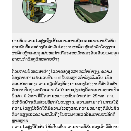
ການຕັດຄວາມໄວສູງເຖິງເສັ້ນຄວາມຍາວຖືກອອກແບບມາເພື່ອຕັດ
ສາຍພັນທີ່ແຕກຕ່າງກັນສໍາລັບໂຮງງານຜະລິດເຫຼັກສໍາລັບໂຮງງານ
ຜະລິດເຫຼັກແລະອຸດສະຫະກໍາເຄື່ອງສະຫມັກຂອງຄົວເຮືອນແລະອຸດ
ສາຫະກໍາອື່ນໆອີກຫລາຍຢ່າງ.
ດ້ວຍການພັດທະນາຢ່າງໄວວາຂອງອຸດສາຫະກໍາຕ່າງໆ, ຄວາມ
ຕ້ອງການການປະມວນຜົນ coil ໃນຕະຫຼາດກໍາລັງເພີ່ມຂື້ນ. ເພື່ອ
ຕອບສະຫນອງຄວາມຮຽກຮ້ອງຕ້ອງການຂອງໂຮງງານທີ່ສໍາຄັນສໍາ
ລັບການປັບປຸງລະດັບຄວາມໄວໃນການປຸງແຕ່ງດ້ວຍຄວາມຫນາເປັນ
ພິເສດ. 0.2mm ທີ່ມີຄວາມຫນາແຫນ້ນກວ່າແຕ່ວ່າ 25mm, ການ
ປະຕິບັດຢ່າງເຕັມສ່ວນທີ່ສຸດໃນຕະຫຼາດ. ຄວາມສາມາດໃນການໃຊ້
ຄວາມໄວສູງນີ້ເຮັດໃຫ້ມີຄວາມໄວສູງແລະຄວາມຫນາສູງທີ່ມີປະສິດ
ຕິພາບສູງແລະຄວາມຫມັ້ນຄົງໃນສະພາບແວດລ້ອມການຜະລິດທີ່
ຫຼາກຫຼາຍ.
ຄວາມໄວສູງນີ້ຖືກຕັດໃຫ້ເປັນເສັ້ນຄວາມຍາວທີ່ຮັບຮອງເອົາວິທີການ