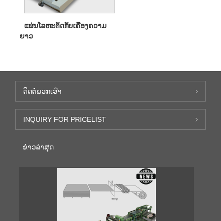
ແຜ່ນໂລຫະຕັດກັບເຄື່ອງຄວາມ
ຍາວ
ຕິດ​ຕໍ່​ພວກ​ເຮົາ
INQUIRY FOR PRICELIST
ຂ່າວ​ລ່າ​ສຸດ