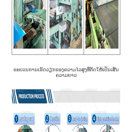
ຂະບວນການເຮັດວຽກຂອງຄວາມໄວສູງທີ່ຕັດໃຫ້ເປັນເສັ້ນ
ຄວາມຍາວ