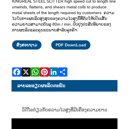
KINGREAL STEEL SLITTER high speed cut to length line
unwinds, flattens, and shears metal coils to produce
metal sheets of the length required by customers. ຄວາມ
ໄວໃນການຜະລິດສູງສຸດຂອງຄວາມໄວສູງນີ້ທີ່ຕັດໃຫ້ເປັນເສັ້ນ
ຄວາມຍາວສາມາດບັນລຸ 80m / min, ປັບປຸງປະສິດທິພາບຂອງ
ການຜະລິດແລະຄຸນນະພາບສໍາລັບລູກຄ້າ.
Facebook
X
WhatsApp
Pinterest
LinkedIn
Share
ສົ່ງສອບຖາມ
PDF DownLoad
ລາຍ​ລະ​ອຽດ​ຜະ​ລິດ​ຕະ​ພັນ
ວິດີໂອກ່ຽວກັບຄວາມໄວສູງທີ່ມີເຄື່ອງຄວາມຍາວ