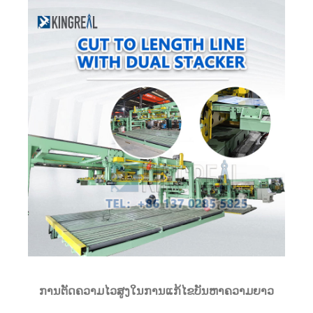
ການຕັດຄວາມໄວສູງໃນການແກ້ໄຂບັນຫາຄວາມຍາວ