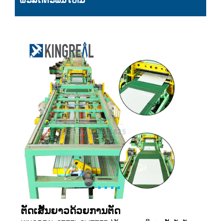
ຜະລິດຕະພັນໃຫມ່
ຕັດເສັ້ນຍາວດ້ວຍການຕັດ