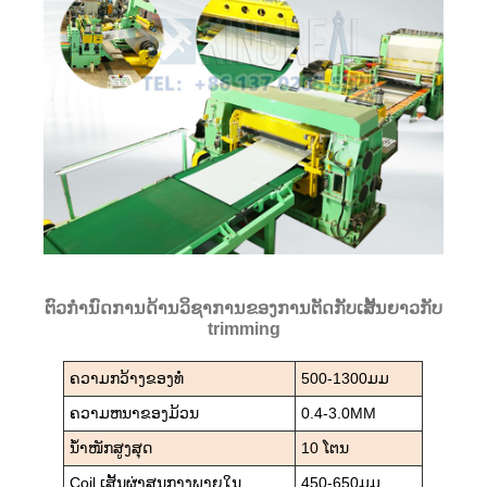
ຕົວກໍານົດການດ້ານວິຊາການຂອງການຕັດກັບເສັ້ນຍາວກັບ
trimming
ຄວາມກວ້າງຂອງທໍ່
500-1300ມມ
ຄວາມຫນາຂອງມ້ວນ
0.4-3.0MM
ນ້ຳໜັກສູງສຸດ
10 ໂຕນ
Coil ເສັ້ນຜ່າສູນກາງພາຍໃນ
450-650ມມ