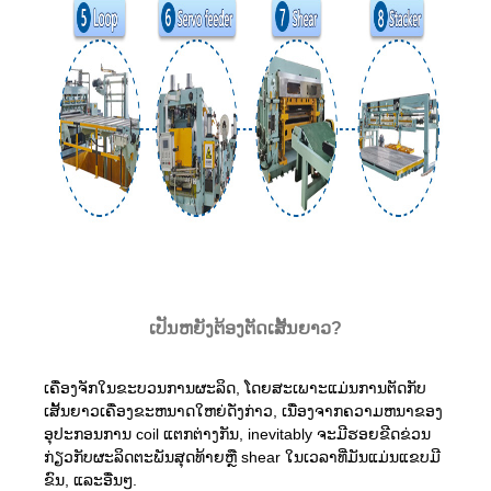
ເປັນຫຍັງຕ້ອງຕັດເສັ້ນຍາວ?
ເຄື່ອງຈັກໃນຂະບວນການຜະລິດ, ໂດຍສະເພາະແມ່ນການຕັດກັບ
ເສັ້ນຍາວເຄື່ອງຂະຫນາດໃຫຍ່ດັ່ງກ່າວ, ເນື່ອງຈາກຄວາມຫນາຂອງ
ອຸປະກອນການ coil ແຕກຕ່າງກັນ, inevitably ຈະມີຮອຍຂີດຂ່ວນ
ກ່ຽວກັບຜະລິດຕະພັນສຸດທ້າຍຫຼື shear ໃນເວລາທີ່ມັນແມ່ນແຂບມີ
ຂົນ, ແລະອື່ນໆ.