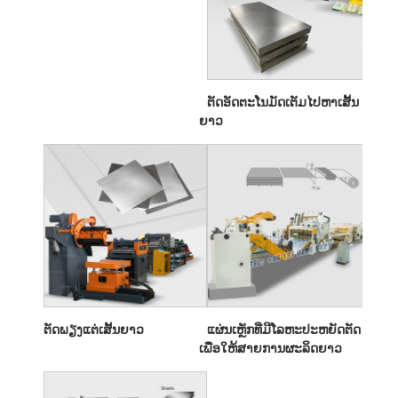
ຕັດອັດຕະໂນມັດເຕັມໄປຫາເສັ້ນ
ຍາວ
ຕັດພຽງແຕ່ເສັ້ນຍາວ
ແຜ່ນເຫຼັກທີ່ມີໂລຫະປະຫຍັດຕັດ
ເພື່ອໃຫ້ສາຍການຜະລິດຍາວ