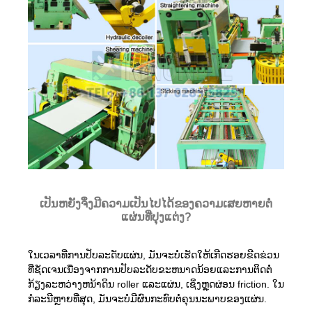
ເປັນຫຍັງຈຶ່ງມີຄວາມເປັນໄປໄດ້ຂອງຄວາມເສຍຫາຍຕໍ່
ແຜ່ນທີ່ປຸງແຕ່ງ?
ໃນເວລາທີ່ການປັບລະດັບແຜ່ນ, ມັນຈະບໍ່ເຮັດໃຫ້ເກີດຮອຍຂີດຂ່ວນ
ທີ່ຊັດເຈນເນື່ອງຈາກການປັບລະດັບຂະຫນາດນ້ອຍແລະການຕິດຕໍ່
ກ້ຽງລະຫວ່າງຫນ້າດິນ roller ແລະແຜ່ນ, ເຊິ່ງຫຼຸດຜ່ອນ friction. ໃນ
ກໍລະນີຫຼາຍທີ່ສຸດ, ມັນຈະບໍ່ມີຜົນກະທົບຕໍ່ຄຸນນະພາບຂອງແຜ່ນ.