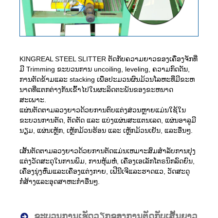
KINGREAL STEEL SLITTER ຕັດກັບຄວາມຍາວຂອງເຄື່ອງຈັກທີ່
ມີ Trimming ຂະບວນການ uncoiling, leveling, ຄວາມກົດດັນ,
ການຕັດຂ້າມແລະ stacking ເພື່ອປະມວນຜົນມ້ວນໂລຫະທີ່ມີຂະຫ
ນາດທີ່ແຕກຕ່າງກັນເຂົ້າໄປໃນຜະລິດຕະພັນຂອງຂະຫນາດ
ສະເພາະ.
ແຜ່ນຕັດຕາມລວງຍາວດ້ວຍການຕົບແຕ່ງສ່ວນຫຼາຍແມ່ນໃຊ້ໃນ
ຂະບວນການຕັດ, ຕັດຕັດ ແລະ ແບ່ງແຜ່ນສະແຕນເລດ, ແຜ່ນອາລູມີ
ນຽມ, ແຜ່ນເຫຼັກ, ເຫຼັກມ້ວນຮ້ອນ ແລະ ເຫຼັກມ້ວນເຢັນ, ແລະອື່ນໆ.
ເສັ້ນຕັດຕາມລວງຍາວດ້ວຍການຕັດແມ່ນເຫມາະສົມສໍາລັບການປຸງ
ແຕ່ງວັດສະດຸໃນການພິມ, ການຫຸ້ມຫໍ່, ເຄື່ອງເອເລັກໂຕຣນິກລົດຍົນ,
ເຄື່ອງນຸ່ງຫົ່ມແລະເຄື່ອງແຕ່ງກາຍ, ເຟີນີເຈີແລະຮາດແວ, ວັດສະດຸ
ກໍ່ສ້າງແລະອຸດສາຫະກໍາອື່ນໆ.
ຂະບວນການເຮັດວຽກຂອງການຕັດກັບເສັ້ນຍາວ