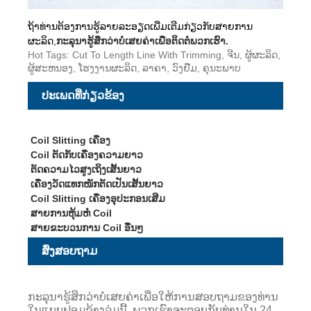
ຖ້າທ່ານຕ້ອງການຮູ້ລາຍລະອຽດເພີ່ມເຕີມກ່ຽວກັບສາຍການ
ຜະລິດ,
ກະລຸນາຮູ້ສຶກວ່າບໍ່ເສຍຄ່າເພື່ອຕິດຕໍ່ພວກເຮົາ.
Hot Tags: Cut To Length Line With Trimming, ຈີນ, ຜູ້ຜະລິດ,
ຜູ້ສະຫນອງ, ໂຮງງານຜະລິດ, ລາຄາ, ວົງຢືມ, ຄຸນະພາບ
ປະເພດທີ່ກ່ຽວຂ້ອງ
Coil Slitting ເຄື່ອງ
Coil ຕັດກັບເຄື່ອງຄວາມຍາວ
ຕັດຄວາມໄວສູງເຖິງເສັ້ນຍາວ
ເຄື່ອງວັດແທກໜັກຕັດເປັນເສັ້ນຍາວ
Coil Slitting ເຄື່ອງອຸປະກອນເສີມ
ສາຍການຫຸ້ມຫໍ່ Coil
ສາຍຂະບວນການ Coil ອື່ນໆ
ສົ່ງສອບຖາມ
ກະລຸນາຮູ້ສຶກວ່າບໍ່ເສຍຄ່າເພື່ອໃຫ້ການສອບຖາມຂອງທ່ານ
ໃນແບບຟອມຂ້າງລຸ່ມນີ້. ພວກເຮົາຈະຕອບກັບທ່ານໃນ 24