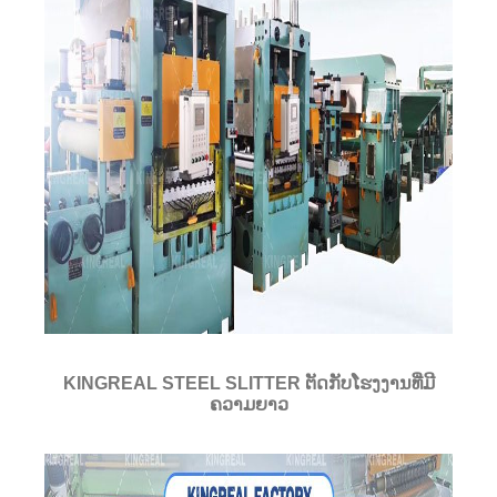
KINGREAL STEEL SLITTER ຕັດກັບໂຮງງານທີ່ມີ
ຄວາມຍາວ