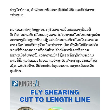
ຢ່າງໃດກໍຕາມ, ສໍາລັບຮອຍຂີດຂ່ວນທີ່ເຫັນໄດ້ຊັດເຈນທີ່ເກີດຈາກ
ແຜ່ນຫນາ.
ຄວາມແຕກຕ່າງກັນຫຼາຍຂອງອັດຕາການບິດລະຫວ່າງມ້ວນທີ່
ຕິດກັນ, ຄວາມບິດເບືອນຂອງຄວາມໄວໃນການເຄື່ອນໄຫວຂອງແຜ່ນ
ລະຫວ່າງມ້ວນຫຼາຍຂື້ນ, ເຖິງແມ່ນວ່າຄວາມບິດເບືອນໃນຄວາມໄວ
ການເຄື່ອນໄຫວທີ່ສ້າງຂຶ້ນເມື່ອແຜ່ນຜ່ານມ້ວນສົ່ງຜົນໃຫ້ມີຮອຍຂີດ
ຂ່ວນທີ່ເກີດຈາກຄວາມກົດດັນດ້ານຂ້າງທີ່ຍາກທີ່ຈະເອົາອອກ.
ນອກເຫນືອໄປຈາກນີ້, ເວລາການນໍາໃຊ້ຂອງເຄື່ອງຕັດກັບຄວາມ
ຍາວທີ່ມີການຕັດແລະໄລຍະການບໍາລຸງຮັກສາຂອງອຸປະກອນຕົ້ນຕໍ
ເຊັ່ນ: ແຜ່ນໃບຄ້າຍຄືຜົນກະທົບຕໍ່ຄຸນນະພາບຂອງຜະລິດຕະພັນ
ສຸດທ້າຍ.