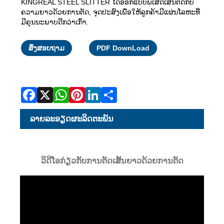
KINGREAL STEEL SLITTER ໄດ້ອອກແບບພິເສດເສັ້ນຕັດກັບ
ຄວາມຍາວດ້ວຍການຕັດ, ຈຸດປະສົງເພື່ອໃຫ້ລູກຄ້າມີແຜ່ນໂລຫະທີ່
ມີຄຸນນະພາບດີກວ່າເກົ່າ.
Facebook
X
WhatsApp
Pinterest
LinkedIn
Share
ສົ່ງສອບຖາມ
PDF DownLoad
ລາຍ​ລະ​ອຽດ​ຜະ​ລິດ​ຕະ​ພັນ
ວິດີໂອກ່ຽວກັບການຕັດເສັ້ນຍາວດ້ວຍການຕັດ