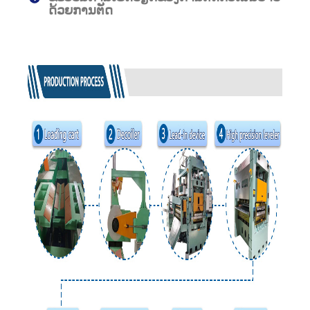
ດ້ວຍການຕັດ