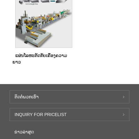
ແຜ່ນໂລຫະຕັດກັບເຄື່ອງຄວາມ
ຍາວ
ຕິດ​ຕໍ່​ພວກ​ເຮົາ
INQUIRY FOR PRICELIST
ຂ່າວ​ລ່າ​ສຸດ