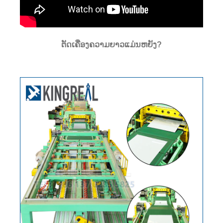
ຕັດເຄື່ອງຄວາມຍາວແມ່ນຫຍັງ?