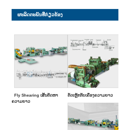
ຜະ​ລິດ​ຕະ​ພັນ​ທີ່​ກ່ຽວ​ຂ້ອງ
Fly Shearing ເສັ້ນຕັດຫາ
ຕັດເຫຼັກກັບເຄື່ອງຄວາມຍາວ
ຄວາມຍາວ