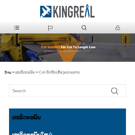
>
ຜະລິດຕະພັນ
>
Coil ຕັດກັບເຄື່ອງຄວາມຍາວ
ບ້ານ
ຜະລິດຕະພັນ