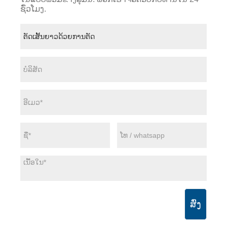
ຊົ່ວໂມງ.
ສົ່ງ