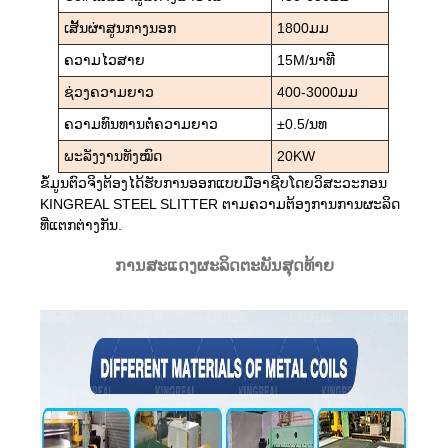
ເສັ້ນຜ່າສູນກາງນອກ
1800ມມ
ຄວາມໄວສາຍ
15M/ນາທີ
ຊ່ວງຄວາມຍາວ
400-3000ມມ
ຄວາມທົນທານຕໍ່ຄວາມຍາວ
±0.5/ນທ
ພະລັງງານທັງໝົດ
20KW
ຂໍ້ມູນຕົວຈິງຕ້ອງໄດ້ຮັບການອອກແບບມືອາຊີບໂດຍວິສະວະກອນ
KINGREAL STEEL SLITTER ຕາມຄວາມຕ້ອງການການຜະລິດ
ທີ່ແຕກຕ່າງກັນ.
ການສະແດງຜະລິດຕະພັນສຸດທ້າຍ