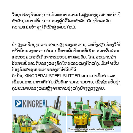
ໃນຍຸກປະຈຸບັນຂອງການພັດທະນາຄວາມໄວສູງຂອງອຸດສາຫະກໍາທີ່
ສໍາຄັນ, ຄວາມຕ້ອງການຂອງຜູ້ບໍລິໂພກສໍາລັບເຄື່ອງປັບລະດັບ
ຄວາມແມ່ນຍໍາສູງໄດ້ເຂົ້າສູ່ໄລຍະໃຫມ່.
ບໍ່ພຽງແຕ່ປັບປຸງຄວາມຮາບພຽງຂອງກະດານ, ແຕ່ຍັງຮຽກຮ້ອງໃຫ້
ຫນ້າດິນຂອງກະດານບໍ່ຄວນມີການຜິດປົກກະຕິເຊັ່ນ: ຮອຍຂີດຂ່ວນ
ແລະຮອຍແຕກທີ່ເກີດຈາກຂະບວນການລະດັບ. ໂດຍສະເພາະສໍາ
ລັບການປັບລະດັບຂອງແຜງລົດໃຫຍ່ແລະແຜງຕົກແຕ່ງ, ມັນຈໍາເປັນ
ຕ້ອງຮັກສາຄຸນນະພາບຂອງຫນ້າດິນທີ່ດີ.
ດັ່ງນັ້ນ, KINGRERAL STEEL SLITTER ອອກແບບພິເສດແລະ
ເພີ່ມອຸປະກອນການຕັດໃນເສັ້ນຕັດຕາມຄວາມຍາວ, ເຊິ່ງຊ່ວຍປັບປຸງ
ຄຸນນະພາບຂອງແຜ່ນຫຼັງຈາກການປຸງແຕ່ງຢ່າງຫຼວງຫຼາຍ.