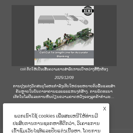
coil ຕັດໃຫ້ເປັນເສັ້ນຄວາມຍາວສໍາລັບການເປົ່າຫວ່າງທີ່ຖືກຕ້ອງ
ຄ
2025/12/09
ການປຸງແຕ່ງວັດສະດຸໂລຫະກໍາລັງເຕີບໃຫຍ່ຂະຫຍາຍຕົວຂື້ນແລະສໍາ
ຄັນຫຼາຍໃນບັນດາອາຄານແລະຂະແຫນງກໍ່ສ້າງ. ການພັດທະນາ
ໃ
ເຕັກໂນໂລຢີແລະການຫັນປ່ຽນຄວາມຄາດຫວັງຂອງລູກຄ້າກໍາມະກໍາ
ເ
ບໍລິສັດເພື່ອຕອບສະຫນອງເງື່ອນໄຂການຜະລິດທີ່ຍິ່ງໃຫຍ່ແລະຄວາມ
ອຸປ
ຕ້ອງການດ້ານຄຸນນະພາບ. ເຕັກນິກການປຸງແຕ່ງມືແບບທໍາມະດາແມ່ນ
ຫ
X
ບໍ່ພຽງພໍທີ່ຈະຕອບສະຫນອງຄວາມຕ້ອງການຂອງອຸດສາຫະກໍາທີ່ທັນ
ປ
ພວກເຮົາໃຊ້ cookies ເພື່ອສະເຫນີໃຫ້ທ່ານມີ
ສະໄຫມ, ໂດຍສະເພາະໃນການສະແຫວງຫາຄວາມຖືກຕ້ອງແລະ
ຕອ
ປະສົບການການຊອກຫາທີ່ດີກວ່າ, ວິເຄາະການ
ປະສິດທິພາບສູງ. ເພາະສະນັ້ນ, coil ການຕັດໄປຫາເສັ້ນຄວາມຍາວ
ໄດ້ເກີດຂື້ນເປັນອຸປະກອນປະມວນຜົນ coil.
ເຂົ້າຊົມເວັບໄຊທ໌ແລະປັບແຕ່ງເນື້ອຫາ. ໂດຍການ